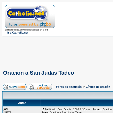
El lugar de encuentro de los católicos en la red
Ir a Catholic.net
Oracion a San Judas Tadeo
Foros de discusión
->
Círculo de oración
Autor
jaei
Publicado: Dom Oct 14, 2007 8:30 am
Asunto
: Oracion
Nuevo
Tema:
Oracion a San Judas Tadeo