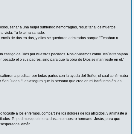
rosos, sanar a una mujer sufriendo hemorragias, resucitar a los muertos.
u vista. Tu fe te ha sanado.
 Los envió de dos en dos, y ellos se quedaron admirados porque "Echaban a
un castigo de Dios por nuestros pecados. Nos olvidamos como Jesús trabajaba
pecado él o sus padres, sino para que la obra de Dios se manifieste en él."
alieron a predicar por todas partes con la ayuda del Señor, el cual confirmaba
n San Judas: "Les aseguro que la persona que cree en mi hará también las
tocaste a los enfermos, compartiste los dolores de los afligidos, y animaste a
pacitados. Te pedimos que intercedas ante nuestro hermano, Jesús, para que
 desesperados. Amén.