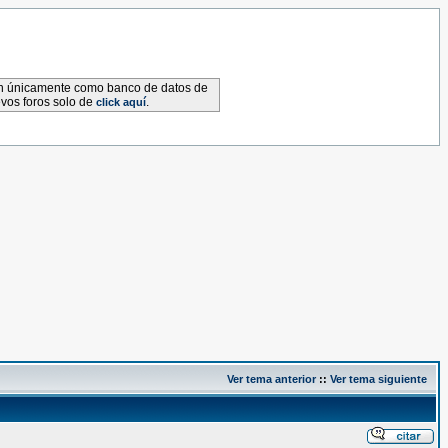
van únicamente como banco de datos de
evos foros solo de
.
click aquí
Ver tema anterior
::
Ver tema siguiente