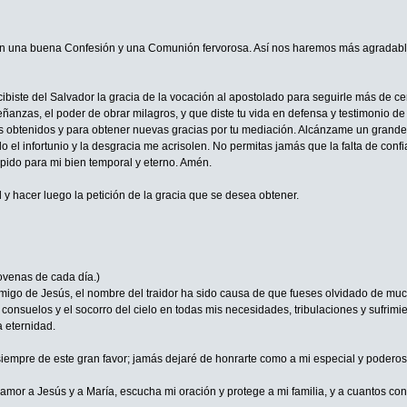
n una buena Confesión y una Comunión fervorosa. Así nos haremos más agradable
iste del Salvador la gracia de la vocación al apostolado para seguirle más de cerca
anzas, el poder de obrar milagros, y que diste tu vida en defensa y testimonio de 
s obtenidos y para obtener nuevas gracias por tu mediación. Alcánzame un grande a
 el infortunio y la desgracia me acrisolen. No permitas jamás que la falta de conf
 pido para mi bien temporal y eterno. Amén.
 y hacer luego la petición de la gracia que se desea obtener.
venas de cada día.)
migo de Jesús, el nombre del traidor ha sido causa de que fueses olvidado de mucho
onsuelos y el socorro del cielo en todas mis necesidades, tribulaciones y sufrimie
 eternidad.
empre de este gran favor; jamás dejaré de honrarte como a mi especial y poderoso 
amor a Jesús y a María, escucha mi oración y protege a mi familia, y a cuantos con 