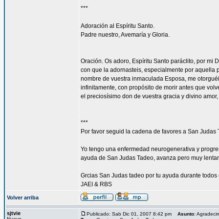
***
Adoración al Espíritu Santo.
Padre nuestro, Avemaría y Gloria.
Oración. Os adoro, Espíritu Santo paráclito, por mi 
con que la adornasteis, especialmente por aquella p
nombre de vuestra inmaculada Esposa, me otorguéis
infinitamente, con propósito de morir antes que vol
el preciosísimo don de vuestra gracia y divino amor
***
Por favor seguid la cadena de favores a San Judas 
Yo tengo una enfermedad neurogenerativa y progres
ayuda de San Judas Tadeo, avanza pero muy lenta
Grcias San Judas tadeo por tu ayuda durante todos 
JAEI & RBS
Volver arriba
sjtvie
Publicado: Sab Dic 01, 2007 8:42 pm
Asunto
: Agradeci
Nuevo