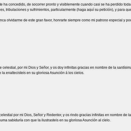
e te ha concedido, de socorrer pronto y visiblemente cuando casi se ha perdido to
s, tribulaciones y sufrimientos, particularmente (haga aquí su petición), y para q
unca olvidarme de este gran favor, honrarte siempre como mi patrono especial y po
e celestial, por mi Dios y Señor, y os doy infinitas gracias en nombre de la santísi
a enaltecisteis en su gloriosa Asunción á los cielos.
 celestial por mi Dios, Señor y Redentor, y os rindo gracias infinitas en nombre de
ma sabiduría con que la ilustrasteis en su gloriosa Asunción al cielo.