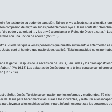
y fue testigo de su poder de sanación. Tal vez el vio a Jesús curar a los diez lep
! Ten compasión de mí," San Judas probablemente oyó a Jesús contestar: "Recobra t
 "dio poder y autoridad ... y los envió a proclamar el Reino de Dios y a curar. ).
rmos con una unción de aceite." (Mc 6:13)
otros. Puede ser que a veces pensemos que nuestro sufrimiento o enfermedad es 
Jesús curó al hombre que nació ciego, explicó, "Esta incapacidad no es por haber 
 a la gente. Después de la ascensión de Jesús, San Judas y los otros apóstoles "s
aban." (Mc 16:18) Las palabras de Jesús durante la última cena se cumplieron e
." (Jn 12:14)
uestro Señor, Jesús. Tú viste su compasión por los enfermos y moribundos. Tú mismo 
oder de Jesús para hacer maravillas, curar a los incurables, y restaurar a los inca
s, para levantar a los espíritus caídos, y para infundir esperanza a los corazones