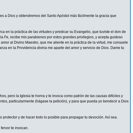
s a Dios y obtendremos del Santo Apóstol más fácilmente la gracia que
 en la práctica de las virtudes y predicar su Evangelio, que tuviste el don de
la Fe, recibe mis parabienes por estos grandes privilegios, y acepta gustoso
mor al Divino Maestro, que me aliente en la práctica de la virtud, me consuele
ianza en la Providencia divina me aparte del amor y servicio de Dios. Dame tu
s, pero la Iglesia te honra y te invoca como patrón de las causas difíciles y
ntos, particularmente (hágase la petición), y para que pueda yo bendecir a Dios
protector y de hacer todo lo posible para propagar tu devoción. Así sea.
fervor te invocan.