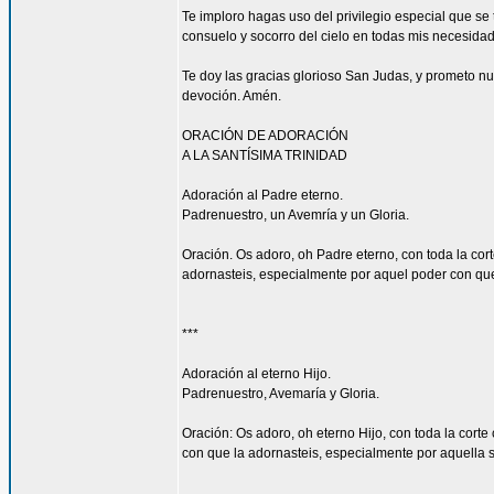
Te imploro hagas uso del privilegio especial que s
consuelo y socorro del cielo en todas mis necesidade
Te doy las gracias glorioso San Judas, y prometo n
devoción. Amén.
ORACIÓN DE ADORACIÓN
A LA SANTÍSIMA TRINIDAD
Adoración al Padre eterno.
Padrenuestro, un Avemría y un Gloria.
Oración. Os adoro, oh Padre eterno, con toda la cort
adornasteis, especialmente por aquel poder con que l
***
Adoración al eterno Hijo.
Padrenuestro, Avemaría y Gloria.
Oración: Os adoro, oh eterno Hijo, con toda la corte
con que la adornasteis, especialmente por aquella su