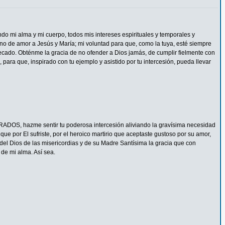
ndo mi alma y mi cuerpo, todos mis intereses espirituales y temporales y
eno de amor a Jesús y María; mi voluntad para que, como la tuya, esté siempre
ecado. Obténme la gracia de no ofender a Dios jamás, de cumplir fielmente con
 para que, inspirado con tu ejemplo y asistido por tu intercesión, pueda llevar
ADOS, hazme sentir tu poderosa intercesión aliviando la gravísima necesidad
e por El sufriste, por el heroico martirio que aceptaste gustoso por su amor,
del Dios de las misericordias y de su Madre Santísima la gracia que con
de mi alma. Así sea.