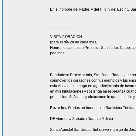
En el nombre del Padre, y del Hijo, y del Espíritu S
__________
VISITA Y ORACIÓN
(para el día 28 de cada mes)
Honremos a nuestro Protector, San Judas Tadeo, co
pedimos.
Bondadoso Protector mío, San Judas Tadeo, que recib
conmover los corazones con tus ejemplos y tus enseñ
esta visita que te hago en agradecimiento de favore
en mis tribulaciones y sostenga mi esperanza cuando
protección, S. Judas, y alcánzame lo que necesito y
Rezar tres Glorias en honor de la Santísima Trinidad
DE viernes a Sabado (Durante 9 días)
Santo Apóstol San Judas, fiel siervo y amigo de Jesú