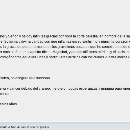
Dios y Señor, y os doy infinitas gracias con toda la corte celestial en nombre de la
erfectísima y divina caridad con que inflamasteis su santísimo y purísimo corazón 
 la gracia de perdonarme todos los gravísimos pecados que he cometido desde el 
ver mas a ofender a vuestra divina Majestad; y por los altísimos méritos y eficacís
, otorgándome aquellas luces y particulares auxilios con los cuales vuestra eterna
Tadeo, os aseguro que funciona.
iva y cancer debajo del craneo, me dieron pocas esperanzas y ninguna para ope
mente.
estos años.
miento a San Judas Tadeo de jarebis