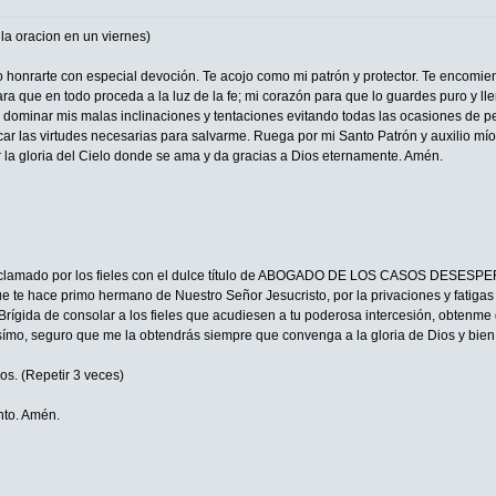
a oracion en un viernes)
eo honrarte con especial devoción. Te acojo como mi patrón y protector. Te encomie
ra que en todo proceda a la luz de la fe; mi corazón para que lo guardes puro y ll
a dominar mis malas inclinaciones y tentaciones evitando todas las ocasiones de p
car las virtudes necesarias para salvarme. Ruega por mi Santo Patrón y auxilio mío,
r la gloria del Cielo donde se ama y da gracias a Dios eternamente. Amén.
 aclamado por los fieles con el dulce título de ABOGADO DE LOS CASOS DESESPER
 te hace primo hermano de Nuestro Señor Jesucristo, por la privaciones y fatigas qu
Brígida de consolar a los fieles que acudiesen a tu poderosa intercesión, obtenme 
símo, seguro que me la obtendrás siempre que convenga a la gloria de Dios y bien 
os. (Repetir 3 veces)
anto. Amén.