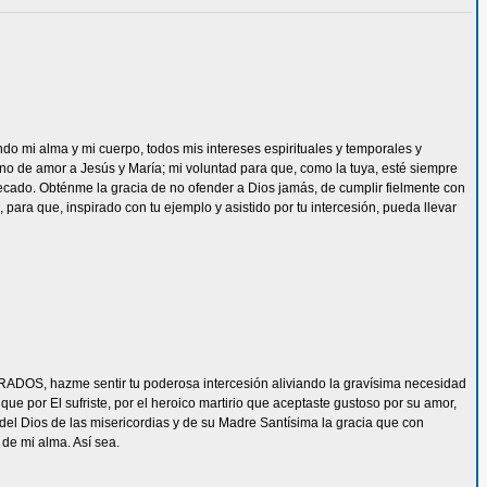
ndo mi alma y mi cuerpo, todos mis intereses espirituales y temporales y
eno de amor a Jesús y María; mi voluntad para que, como la tuya, esté siempre
ecado. Obténme la gracia de no ofender a Dios jamás, de cumplir fielmente con
 para que, inspirado con tu ejemplo y asistido por tu intercesión, pueda llevar
ADOS, hazme sentir tu poderosa intercesión aliviando la gravísima necesidad
e por El sufriste, por el heroico martirio que aceptaste gustoso por su amor,
del Dios de las misericordias y de su Madre Santísima la gracia que con
de mi alma. Así sea.