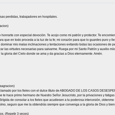
sas perdidas, trabajadores en hospitales.
acion)
eo honrarte con especial devoción. Te acojo como mi patrón y protector. Te encomie
ra que en todo proceda a la luz de la fe; mi corazón para que lo guardes puro y ll
a dominar mis malas inclinaciones y tentaciones evitando todas las ocasiones de p
car las virtudes necesarias para salvarme. Ruega por mi Santo Patrón y auxilio mío,
r la gloria del Cielo donde se ama y da gracias a Dios eternamente. Amén.
sagracion)
 aclamado por los fieles con el dulce título de ABOGADO DE LOS CASOS DESESPER
 te hace primo hermano de Nuestro Señor Jesucristo, por la privaciones y fatigas qu
Brígida de consolar a los fieles que acudiesen a tu poderosa intercesión, obtenme 
símo, seguro que me la obtendrás siempre que convenga a la gloria de Dios y bien 
os. (Repetir 3 veces)