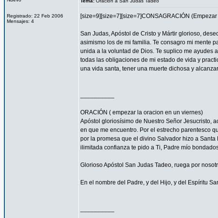
Tema:
Oracion a San Judas Tadeo
[size=9][size=7][size=7]CONSAGRACIÓN (Empezar l
Registrado: 22 Feb 2006
Mensajes: 4
San Judas, Apóstol de Cristo y Mártir glorioso, des
asimismo los de mi familia. Te consagro mi mente pa
unida a la voluntad de Dios. Te suplico me ayudes 
todas las obligaciones de mi estado de vida y practi
una vida santa, tener una muerte dichosa y alcanza
__________
ORACIÓN ( empezar la oracion en un viernes)
Apóstol gloriosísimo de Nuestro Señor Jesucristo,
en que me encuentro. Por el estrecho parentesco que
por la promesa que el divino Salvador hizo a Santa 
ilimitada confianza te pido a Ti, Padre mío bondado
Glorioso Apóstol San Judas Tadeo, ruega por nosotr
En el nombre del Padre, y del Hijo, y del Espíritu S
__________