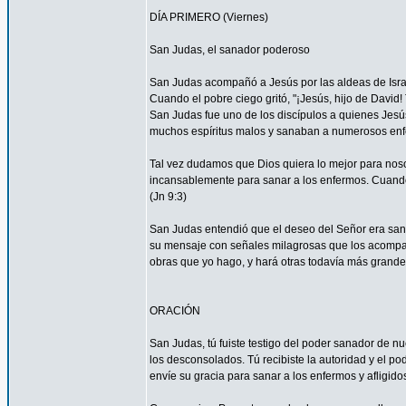
DÍA PRIMERO (Viernes)
San Judas, el sanador poderoso
San Judas acompañó a Jesús por las aldeas de Israel 
Cuando el pobre ciego gritó, "¡Jesús, hijo de David
San Judas fue uno de los discípulos a quienes Jesús
muchos espíritus malos y sanaban a numerosos enfe
Tal vez dudamos que Dios quiera lo mejor para nos
incansablemente para sanar a los enfermos. Cuando 
(Jn 9:3)
San Judas entendió que el deseo del Señor era sanar
su mensaje con señales milagrosas que los acompañ
obras que yo hago, y hará otras todavía más grandes
ORACIÓN
San Judas, tú fuiste testigo del poder sanador de n
los desconsolados. Tú recibiste la autoridad y el p
envíe su gracia para sanar a los enfermos y afligido