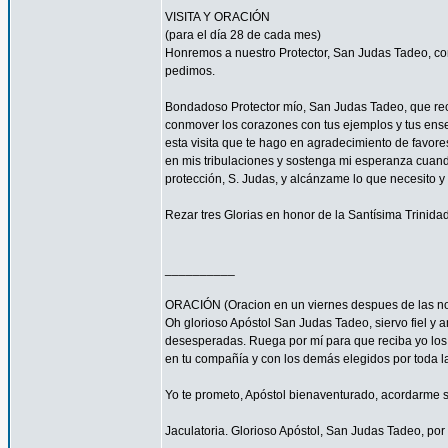
VISITA Y ORACIÓN
(para el día 28 de cada mes)
Honremos a nuestro Protector, San Judas Tadeo, co
pedimos.
Bondadoso Protector mío, San Judas Tadeo, que recib
conmover los corazones con tus ejemplos y tus enseñ
esta visita que te hago en agradecimiento de favore
en mis tribulaciones y sostenga mi esperanza cuando
protección, S. Judas, y alcánzame lo que necesito y
Rezar tres Glorias en honor de la Santísima Trinidad
__________
ORACIÓN (Oracion en un viernes despues de las no
Oh glorioso Apóstol San Judas Tadeo, siervo fiel y a
desesperadas. Ruega por mí para que reciba yo los c
en tu compañía y con los demás elegidos por toda la
Yo te prometo, Apóstol bienaventurado, acordarme si
Jaculatoria. Glorioso Apóstol, San Judas Tadeo, por 