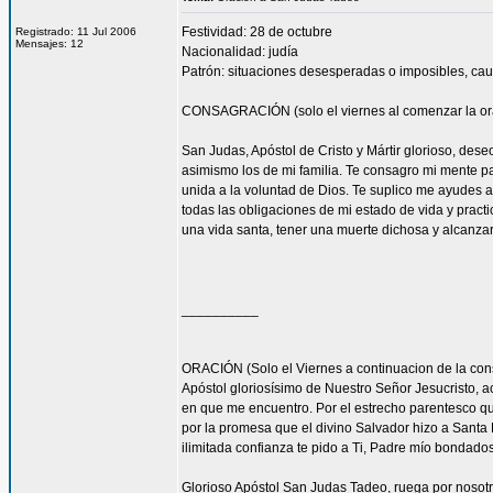
Festividad: 28 de octubre
Registrado: 11 Jul 2006
Mensajes: 12
Nacionalidad: judía
Patrón: situaciones desesperadas o imposibles, cau
CONSAGRACIÓN (solo el viernes al comenzar la or
San Judas, Apóstol de Cristo y Mártir glorioso, des
asimismo los de mi familia. Te consagro mi mente pa
unida a la voluntad de Dios. Te suplico me ayudes 
todas las obligaciones de mi estado de vida y practi
una vida santa, tener una muerte dichosa y alcanza
__________
ORACIÓN (Solo el Viernes a continuacion de la con
Apóstol gloriosísimo de Nuestro Señor Jesucristo,
en que me encuentro. Por el estrecho parentesco que
por la promesa que el divino Salvador hizo a Santa 
ilimitada confianza te pido a Ti, Padre mío bondado
Glorioso Apóstol San Judas Tadeo, ruega por nosotr