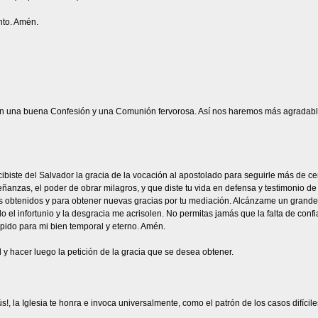
anto. Amén.
n una buena Confesión y una Comunión fervorosa. Así nos haremos más agradable
iste del Salvador la gracia de la vocación al apostolado para seguirle más de cerca
anzas, el poder de obrar milagros, y que diste tu vida en defensa y testimonio de 
s obtenidos y para obtener nuevas gracias por tu mediación. Alcánzame un grande a
 el infortunio y la desgracia me acrisolen. No permitas jamás que la falta de conf
 pido para mi bien temporal y eterno. Amén.
 y hacer luego la petición de la gracia que se desea obtener.
s!, la Iglesia te honra e invoca universalmente, como el patrón de los casos difíci