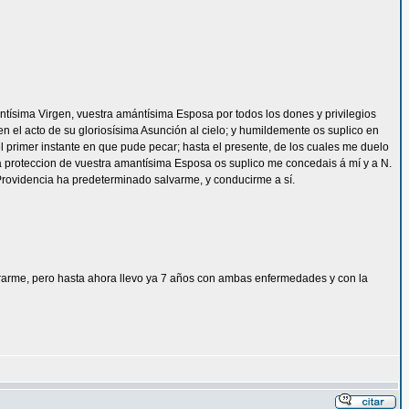
 santísima Virgen, vuestra amántísima Esposa por todos los dones y privilegios
en el acto de su gloriosísima Asunción al cielo; y humildemente os suplico en
primer instante en que pude pecar; hasta el presente, de los cuales me duelo
ima proteccion de vuestra amantísima Esposa os suplico me concedais á mí y a N.
 Providencia ha predeterminado salvarme, y conducirme a sí.
rarme, pero hasta ahora llevo ya 7 años con ambas enfermedades y con la