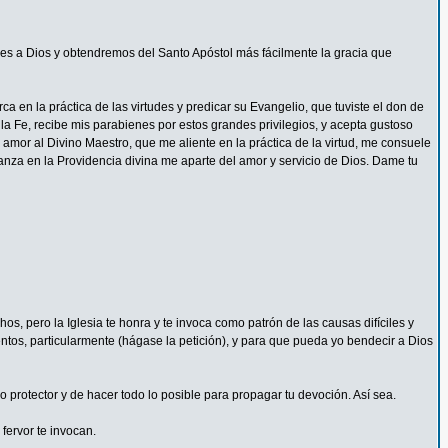
s a Dios y obtendremos del Santo Apóstol más fácilmente la gracia que
 en la práctica de las virtudes y predicar su Evangelio, que tuviste el don de
la Fe, recibe mis parabienes por estos grandes privilegios, y acepta gustoso
mor al Divino Maestro, que me aliente en la práctica de la virtud, me consuele
ianza en la Providencia divina me aparte del amor y servicio de Dios. Dame tu
s, pero la Iglesia te honra y te invoca como patrón de las causas difíciles y
ntos, particularmente (hágase la petición), y para que pueda yo bendecir a Dios
protector y de hacer todo lo posible para propagar tu devoción. Así sea.
fervor te invocan.