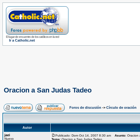
El lugar de encuentro de los católicos en la red
Ir a Catholic.net
Oracion a San Judas Tadeo
Foros de discusión
->
Círculo de oración
Autor
jaei
Publicado: Dom Oct 14, 2007 8:30 am
Asunto
: Oracion
Nuevo
Tema:
Oracion a San Judas Tadeo