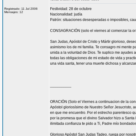
Festividad: 28 de octubre
Registrado: 11 Jul 2006
Mensajes: 12
Nacionalidad: judía
Patrón: situaciones desesperadas o imposibles, cau
CONSAGRACIÓN (solo el viernes al comenzar la or
San Judas, Apóstol de Cristo y Mártir glorioso, des
asimismo los de mi familia. Te consagro mi mente pa
unida a la voluntad de Dios. Te suplico me ayudes 
todas las obligaciones de mi estado de vida y practi
una vida santa, tener una muerte dichosa y alcanza
__________
ORACIÓN (Solo el Viernes a continuacion de la con
Apóstol gloriosísimo de Nuestro Señor Jesucristo,
en que me encuentro. Por el estrecho parentesco que
por la promesa que el divino Salvador hizo a Santa 
ilimitada confianza te pido a Ti, Padre mío bondado
Glorioso Apóstol San Judas Tadeo, ruega por nosotr