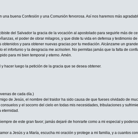
n una buena Confesión y una Comunión fervorosa. Así nos haremos más agradable
iste del Salvador la gracia de la vocación al apostolado para seguirle más de cerca
anzas, el poder de obrar milagros, y que diste tu vida en defensa y testimonio de 
s obtenidos y para obtener nuevas gracias por tu mediación. Alcánzame un grande a
 el infortunio y la desgracia me acrisolen. No permitas jamás que la falta de conf
 pido para mi bien temporal y eterno. Amén.
 y hacer luego la petición de la gracia que se desea obtener.
venas de cada día.)
migo de Jesús, el nombre del traidor ha sido causa de que fueses olvidado de mucho
onsuelos y el socorro del cielo en todas mis necesidades, tribulaciones y sufrimie
 eternidad.
empre de este gran favor; jamás dejaré de honrarte como a mi especial y poderoso 
amor a Jesús y a María, escucha mi oración y protege a mi familia, y a cuantos con 