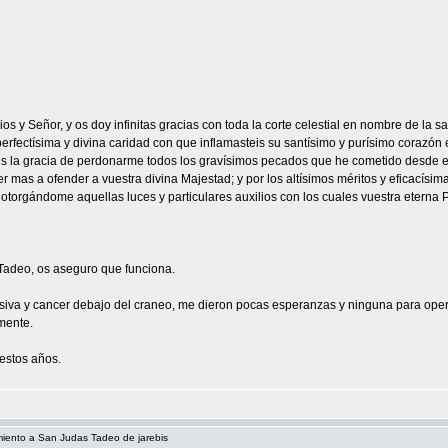
Dios y Señor, y os doy infinitas gracias con toda la corte celestial en nombre de la
erfectísima y divina caridad con que inflamasteis su santísimo y purísimo corazón 
 la gracia de perdonarme todos los gravísimos pecados que he cometido desde el 
ver mas a ofender a vuestra divina Majestad; y por los altísimos méritos y eficacís
, otorgándome aquellas luces y particulares auxilios con los cuales vuestra eterna
Tadeo, os aseguro que funciona.
iva y cancer debajo del craneo, me dieron pocas esperanzas y ninguna para ope
mente.
estos años.
miento a San Judas Tadeo de jarebis