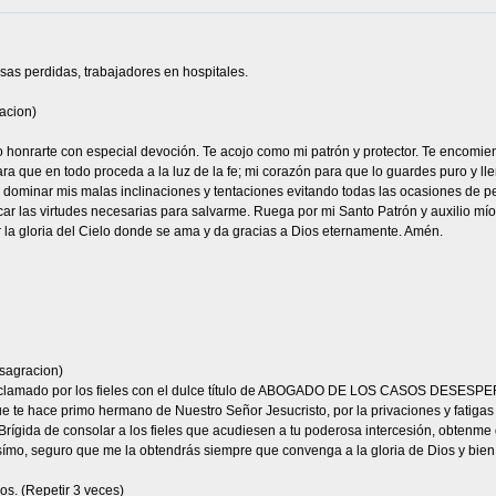
sas perdidas, trabajadores en hospitales.
acion)
eo honrarte con especial devoción. Te acojo como mi patrón y protector. Te encomie
ra que en todo proceda a la luz de la fe; mi corazón para que lo guardes puro y ll
a dominar mis malas inclinaciones y tentaciones evitando todas las ocasiones de p
car las virtudes necesarias para salvarme. Ruega por mi Santo Patrón y auxilio mío,
r la gloria del Cielo donde se ama y da gracias a Dios eternamente. Amén.
sagracion)
 aclamado por los fieles con el dulce título de ABOGADO DE LOS CASOS DESESPER
 te hace primo hermano de Nuestro Señor Jesucristo, por la privaciones y fatigas qu
Brígida de consolar a los fieles que acudiesen a tu poderosa intercesión, obtenme 
símo, seguro que me la obtendrás siempre que convenga a la gloria de Dios y bien 
os. (Repetir 3 veces)