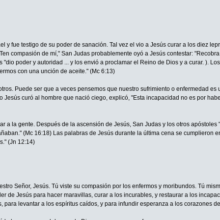
y fue testigo de su poder de sanación. Tal vez el vio a Jesús curar a los diez lep
! Ten compasión de mí," San Judas probablemente oyó a Jesús contestar: "Recobra t
 "dio poder y autoridad ... y los envió a proclamar el Reino de Dios y a curar. ).
rmos con una unción de aceite." (Mc 6:13)
otros. Puede ser que a veces pensemos que nuestro sufrimiento o enfermedad es 
Jesús curó al hombre que nació ciego, explicó, "Esta incapacidad no es por haber 
 a la gente. Después de la ascensión de Jesús, San Judas y los otros apóstoles "s
aban." (Mc 16:18) Las palabras de Jesús durante la última cena se cumplieron e
." (Jn 12:14)
uestro Señor, Jesús. Tú viste su compasión por los enfermos y moribundos. Tú mismo 
oder de Jesús para hacer maravillas, curar a los incurables, y restaurar a los inca
s, para levantar a los espíritus caídos, y para infundir esperanza a los corazones