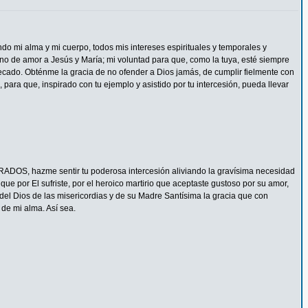
ndo mi alma y mi cuerpo, todos mis intereses espirituales y temporales y
eno de amor a Jesús y María; mi voluntad para que, como la tuya, esté siempre
ecado. Obténme la gracia de no ofender a Dios jamás, de cumplir fielmente con
 para que, inspirado con tu ejemplo y asistido por tu intercesión, pueda llevar
ADOS, hazme sentir tu poderosa intercesión aliviando la gravísima necesidad
e por El sufriste, por el heroico martirio que aceptaste gustoso por su amor,
del Dios de las misericordias y de su Madre Santísima la gracia que con
de mi alma. Así sea.