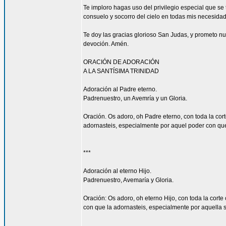
Te imploro hagas uso del privilegio especial que s
consuelo y socorro del cielo en todas mis necesidade
Te doy las gracias glorioso San Judas, y prometo n
devoción. Amén.
ORACIÓN DE ADORACIÓN
A LA SANTÍSIMA TRINIDAD
Adoración al Padre eterno.
Padrenuestro, un Avemría y un Gloria.
Oración. Os adoro, oh Padre eterno, con toda la cort
adornasteis, especialmente por aquel poder con que l
***
Adoración al eterno Hijo.
Padrenuestro, Avemaría y Gloria.
Oración: Os adoro, oh eterno Hijo, con toda la corte
con que la adornasteis, especialmente por aquella su