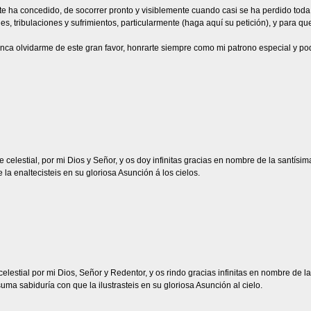
e te ha concedido, de socorrer pronto y visiblemente cuando casi se ha perdido to
s, tribulaciones y sufrimientos, particularmente (haga aquí su petición), y para q
unca olvidarme de este gran favor, honrarte siempre como mi patrono especial y po
e celestial, por mi Dios y Señor, y os doy infinitas gracias en nombre de la santísi
a enaltecisteis en su gloriosa Asunción á los cielos.
 celestial por mi Dios, Señor y Redentor, y os rindo gracias infinitas en nombre de
ma sabiduría con que la ilustrasteis en su gloriosa Asunción al cielo.