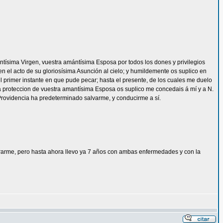
 santísima Virgen, vuestra amántísima Esposa por todos los dones y privilegios
en el acto de su gloriosísima Asunción al cielo; y humildemente os suplico en
primer instante en que pude pecar; hasta el presente, de los cuales me duelo
ima proteccion de vuestra amantísima Esposa os suplico me concedais á mí y a N.
 Providencia ha predeterminado salvarme, y conducirme a sí.
rarme, pero hasta ahora llevo ya 7 años con ambas enfermedades y con la