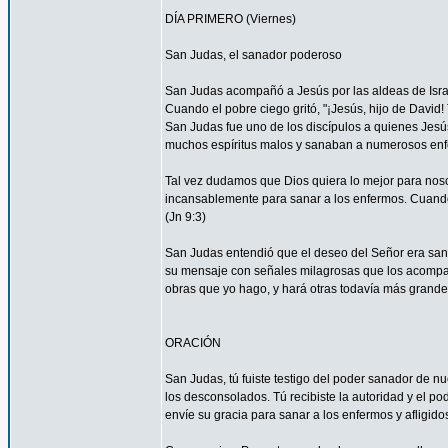
DÍA PRIMERO (Viernes)
San Judas, el sanador poderoso
San Judas acompañó a Jesús por las aldeas de Israel 
Cuando el pobre ciego gritó, "¡Jesús, hijo de David
San Judas fue uno de los discípulos a quienes Jesús
muchos espíritus malos y sanaban a numerosos enfe
Tal vez dudamos que Dios quiera lo mejor para nos
incansablemente para sanar a los enfermos. Cuando 
(Jn 9:3)
San Judas entendió que el deseo del Señor era sanar
su mensaje con señales milagrosas que los acompañ
obras que yo hago, y hará otras todavía más grandes
ORACIÓN
San Judas, tú fuiste testigo del poder sanador de n
los desconsolados. Tú recibiste la autoridad y el p
envíe su gracia para sanar a los enfermos y afligido