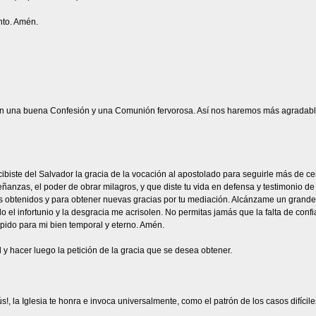
anto. Amén.
n una buena Confesión y una Comunión fervorosa. Así nos haremos más agradable
iste del Salvador la gracia de la vocación al apostolado para seguirle más de cerca
anzas, el poder de obrar milagros, y que diste tu vida en defensa y testimonio de 
s obtenidos y para obtener nuevas gracias por tu mediación. Alcánzame un grande a
 el infortunio y la desgracia me acrisolen. No permitas jamás que la falta de conf
 pido para mi bien temporal y eterno. Amén.
 y hacer luego la petición de la gracia que se desea obtener.
s!, la Iglesia te honra e invoca universalmente, como el patrón de los casos difíci