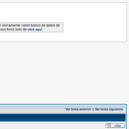
van únicamente como banco de datos de
evos foros solo de
.
click aquí
Ver tema anterior
::
Ver tema siguiente