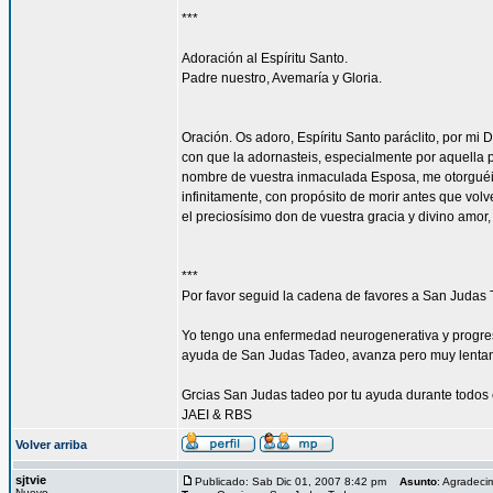
***
Adoración al Espíritu Santo.
Padre nuestro, Avemaría y Gloria.
Oración. Os adoro, Espíritu Santo paráclito, por mi 
con que la adornasteis, especialmente por aquella p
nombre de vuestra inmaculada Esposa, me otorguéis
infinitamente, con propósito de morir antes que vol
el preciosísimo don de vuestra gracia y divino amor
***
Por favor seguid la cadena de favores a San Judas 
Yo tengo una enfermedad neurogenerativa y progres
ayuda de San Judas Tadeo, avanza pero muy lenta
Grcias San Judas tadeo por tu ayuda durante todos 
JAEI & RBS
Volver arriba
sjtvie
Publicado: Sab Dic 01, 2007 8:42 pm
Asunto
: Agradeci
Nuevo