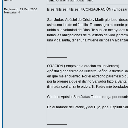
Tema:
Oracion a San Judas Tadeo
[size=9][size=7][size=7]CONSAGRACIÓN (Empezar l
Registrado: 22 Feb 2006
Mensajes: 4
San Judas, Apóstol de Cristo y Mártir glorioso, des
asimismo los de mi familia. Te consagro mi mente pa
unida a la voluntad de Dios. Te suplico me ayudes 
todas las obligaciones de mi estado de vida y practi
una vida santa, tener una muerte dichosa y alcanza
__________
ORACIÓN ( empezar la oracion en un viernes)
Apóstol gloriosísimo de Nuestro Señor Jesucristo,
en que me encuentro. Por el estrecho parentesco que
por la promesa que el divino Salvador hizo a Santa 
ilimitada confianza te pido a Ti, Padre mío bondado
Glorioso Apóstol San Judas Tadeo, ruega por nosotr
En el nombre del Padre, y del Hijo, y del Espíritu S
__________