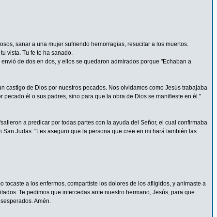
rosos, sanar a una mujer sufriendo hemorragias, resucitar a los muertos.
u vista. Tu fe te ha sanado.
 Los envió de dos en dos, y ellos se quedaron admirados porque "Echaban a
un castigo de Dios por nuestros pecados. Nos olvidamos como Jesús trabajaba
pecado él o sus padres, sino para que la obra de Dios se manifieste en él."
alieron a predicar por todas partes con la ayuda del Señor, el cual confirmaba
n San Judas: "Les aseguro que la persona que cree en mi hará también las
tocaste a los enfermos, compartiste los dolores de los afligidos, y animaste a
pacitados. Te pedimos que intercedas ante nuestro hermano, Jesús, para que
 desesperados. Amén.