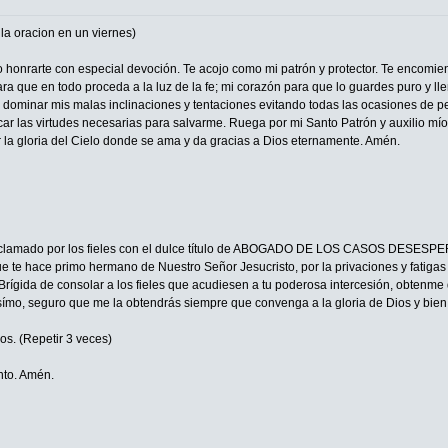
a oracion en un viernes)
eo honrarte con especial devoción. Te acojo como mi patrón y protector. Te encomie
ra que en todo proceda a la luz de la fe; mi corazón para que lo guardes puro y ll
a dominar mis malas inclinaciones y tentaciones evitando todas las ocasiones de p
car las virtudes necesarias para salvarme. Ruega por mi Santo Patrón y auxilio mío,
r la gloria del Cielo donde se ama y da gracias a Dios eternamente. Amén.
 aclamado por los fieles con el dulce título de ABOGADO DE LOS CASOS DESESPER
 te hace primo hermano de Nuestro Señor Jesucristo, por la privaciones y fatigas qu
Brígida de consolar a los fieles que acudiesen a tu poderosa intercesión, obtenme 
símo, seguro que me la obtendrás siempre que convenga a la gloria de Dios y bien 
os. (Repetir 3 veces)
anto. Amén.