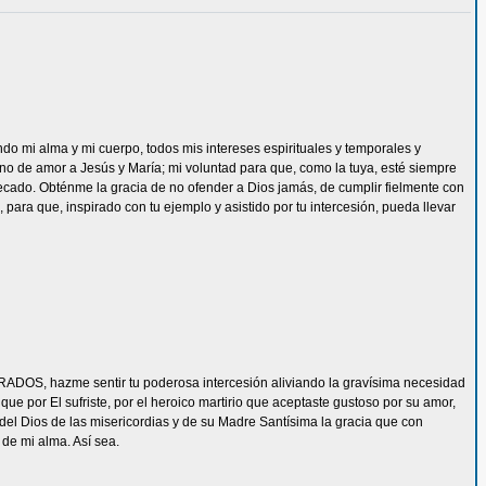
ndo mi alma y mi cuerpo, todos mis intereses espirituales y temporales y
eno de amor a Jesús y María; mi voluntad para que, como la tuya, esté siempre
ecado. Obténme la gracia de no ofender a Dios jamás, de cumplir fielmente con
 para que, inspirado con tu ejemplo y asistido por tu intercesión, pueda llevar
ADOS, hazme sentir tu poderosa intercesión aliviando la gravísima necesidad
e por El sufriste, por el heroico martirio que aceptaste gustoso por su amor,
del Dios de las misericordias y de su Madre Santísima la gracia que con
de mi alma. Así sea.