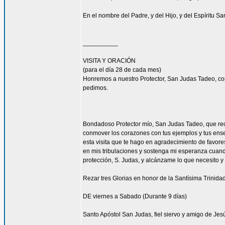
En el nombre del Padre, y del Hijo, y del Espíritu S
__________
VISITA Y ORACIÓN
(para el día 28 de cada mes)
Honremos a nuestro Protector, San Judas Tadeo, co
pedimos.
Bondadoso Protector mío, San Judas Tadeo, que recib
conmover los corazones con tus ejemplos y tus enseñ
esta visita que te hago en agradecimiento de favore
en mis tribulaciones y sostenga mi esperanza cuando
protección, S. Judas, y alcánzame lo que necesito y
Rezar tres Glorias en honor de la Santísima Trinidad
DE viernes a Sabado (Durante 9 días)
Santo Apóstol San Judas, fiel siervo y amigo de Jesú