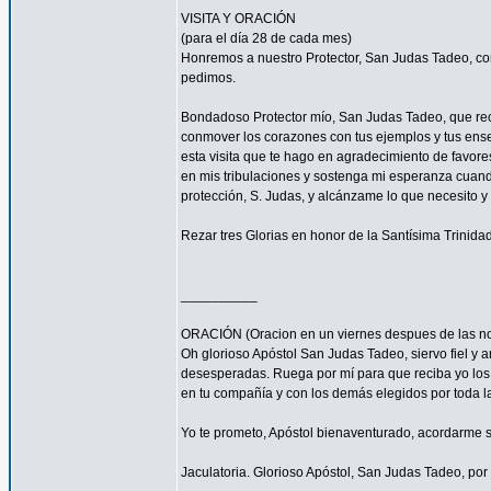
VISITA Y ORACIÓN
(para el día 28 de cada mes)
Honremos a nuestro Protector, San Judas Tadeo, co
pedimos.
Bondadoso Protector mío, San Judas Tadeo, que recib
conmover los corazones con tus ejemplos y tus enseñ
esta visita que te hago en agradecimiento de favore
en mis tribulaciones y sostenga mi esperanza cuando
protección, S. Judas, y alcánzame lo que necesito y
Rezar tres Glorias en honor de la Santísima Trinidad
__________
ORACIÓN (Oracion en un viernes despues de las no
Oh glorioso Apóstol San Judas Tadeo, siervo fiel y a
desesperadas. Ruega por mí para que reciba yo los c
en tu compañía y con los demás elegidos por toda la
Yo te prometo, Apóstol bienaventurado, acordarme si
Jaculatoria. Glorioso Apóstol, San Judas Tadeo, por 