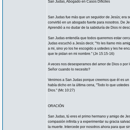
San Judas, Abogado en Casos Difíciles
San Judas fue más que un seguidor de Jesús; era su
convirtió en un abogado fuerte para nosotros. De Je
Aprendió a no dudar de la sabiduría de Dios ni desco
San Judas entendía que todos queremos estar cerca 
Judas escuchó a Jesús decir, "Yo les llamo mis am
a mi, sino yo los he escogido a ustedes y les he en
que le pidan en mi nombre." (Jn 15:15-16)
A veces nos desesperamos del amor de Dios o por
Señor cuando lo necesito?
Venimos a San Judas porque creemos que él es un 
había dicho en la última cena, "Todo lo que ustedes 
Dios." (Mc 10:27)
ORACIÓN
San Judas, tú eres el primo hermano y amigo de Jesú
compasión infinita y a experimentar su gracia salvad
la muerte. Intercede por nosotros ahora para que sin