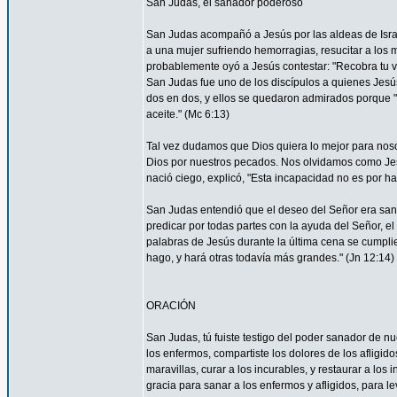
San Judas, el sanador poderoso
San Judas acompañó a Jesús por las aldeas de Israel 
a una mujer sufriendo hemorragias, resucitar a los 
probablemente oyó a Jesús contestar: "Recobra tu vi
San Judas fue uno de los discípulos a quienes Jesús 
dos en dos, y ellos se quedaron admirados porque
aceite." (Mc 6:13)
Tal vez dudamos que Dios quiera lo mejor para nos
Dios por nuestros pecados. Nos olvidamos como Je
nació ciego, explicó, "Esta incapacidad no es por ha
San Judas entendió que el deseo del Señor era sana
predicar por todas partes con la ayuda del Señor, 
palabras de Jesús durante la última cena se cumpli
hago, y hará otras todavía más grandes." (Jn 12:14)
ORACIÓN
San Judas, tú fuiste testigo del poder sanador de n
los enfermos, compartiste los dolores de los afligid
maravillas, curar a los incurables, y restaurar a l
gracia para sanar a los enfermos y afligidos, para l