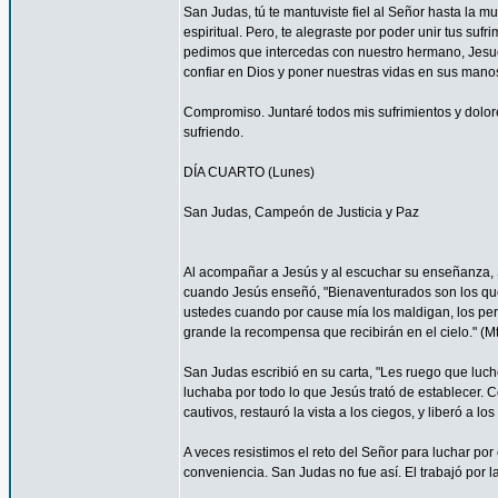
San Judas, tú te mantuviste fiel al Señor hasta la mu
espiritual. Pero, te alegraste por poder unir tus suf
pedimos que intercedas con nuestro hermano, Jesucr
confiar en Dios y poner nuestras vidas en sus mano
Compromiso. Juntaré todos mis sufrimientos y dolor
sufriendo.
DÍA CUARTO (Lunes)
San Judas, Campeón de Justicia y Paz
Al acompañar a Jesús y al escuchar su enseñanza, S
cuando Jesús enseñó, "Bienaventurados son los que 
ustedes cuando por cause mía los maldigan, los per
grande la recompensa que recibirán en el cielo." (Mt
San Judas escribió en su carta, "Les ruego que luch
luchaba por todo lo que Jesús trató de establecer. 
cautivos, restauró la vista a los ciegos, y liberó a lo
A veces resistimos el reto del Señor para luchar por 
conveniencia. San Judas no fue así. El trabajó por 