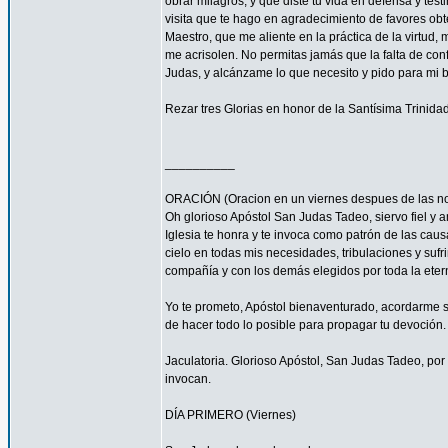
obrar milagros, y que diste tu vida en defensa y tes
visita que te hago en agradecimiento de favores ob
Maestro, que me aliente en la práctica de la virtud,
me acrisolen. No permitas jamás que la falta de con
Judas, y alcánzame lo que necesito y pido para mi 
Rezar tres Glorias en honor de la Santísima Trinidad
__________
ORACIÓN (Oracion en un viernes despues de las no
Oh glorioso Apóstol San Judas Tadeo, siervo fiel y 
Iglesia te honra y te invoca como patrón de las caus
cielo en todas mis necesidades, tribulaciones y sufr
compañía y con los demás elegidos por toda la eter
Yo te prometo, Apóstol bienaventurado, acordarme s
de hacer todo lo posible para propagar tu devoción. 
Jaculatoria. Glorioso Apóstol, San Judas Tadeo, por 
invocan.
DÍA PRIMERO (Viernes)