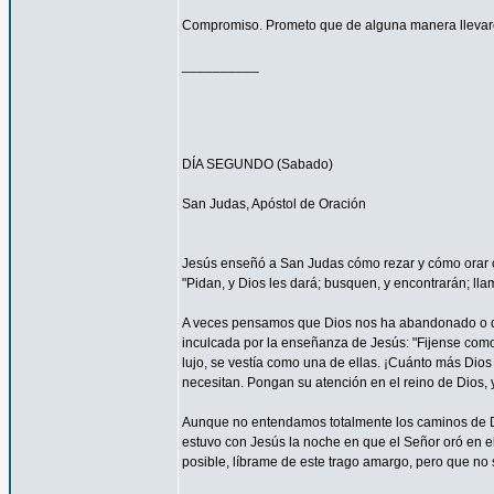
Compromiso. Prometo que de alguna manera llevaré
__________
DÍA SEGUNDO (Sabado)
San Judas, Apóstol de Oración
Jesús enseñó a San Judas cómo rezar y cómo orar c
"Pidan, y Dios les dará; busquen, y encontrarán; llam
A veces pensamos que Dios nos ha abandonado o que
inculcada por la enseñanza de Jesús: "Fijense como c
lujo, se vestía como una de ellas. ¡Cuánto más Dios h
necesitan. Pongan su atención en el reino de Dios, y
Aunque no entendamos totalmente los caminos de 
estuvo con Jesús la noche en que el Señor oró en el
posible, líbrame de este trago amargo, pero que no s