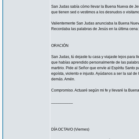
San Judas sabía cómo llevar la Buena Nueva de Jes
que tienen sed o vestimos a los desnudos o visitam
Valientemente San Judas anunciaba la Buena Nueva d
Recordaba las palabras de Jesús en la última cena: 
ORACIÓN
San Judas, tú dejaste tu casa y viajaste lejos para
que habías aprendido personalmente de las palabras y
martirio. Pide al Señor que envíe al Espíritu Santo
egoísta, violento e injusto. Ayúdanos a ser la sal d
demás. Amén.
Compromiso. Actuaré según mi fe y llevaré la Buena
__________
DÍA OCTAVO (Viernes)