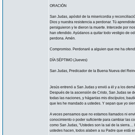
ORACIÓN
San Judas, apóstol de la misericordia y reconcilia
Dios y nuestra resistencia a perdonar. Tú aprendist
persiguieron y le dieron la muerte. Intercede por 
han ofendido. Ayúdanos a quitar todo vestigio de o
perdona. Amén.
Compromiso. Perdonaré a alguien que me ha ofendid
DÍA SÉPTIMO (Jueves)
San Judas, Predicador de la Buena Nueva del Rein
Jesús entrenó a San Judas y envió a él y a los demá
Después de la ascensión de Cristo, San Judas se de
todas las naciones, y háganlas mis discípulos; bautí
que les he mandado a ustedes. Y sepan que yo siemp
A veces pensamos que no estamos llamados ni envi
conocimiento o poder suficiente para cambiar las c
como San Judas, "Ustedes son la sal de la sierra.... 
ustedes hacen, todos alaben a su Padre que está en 