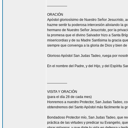
__________
ORACIÓN
Apóstol gloriosísimo de Nuestro Señor Jesucrist
hazme sentir tu poderosa intercesión aliviando la 
hermano de Nuestro Señor Jesucristo, por la privacio
la promesa que el divino Salvador hizo a Santa Bríg
misericordias y de su Madre Santísima la gracia qu
siempre que convenga a la gloria de Dios y bien de 
Glorioso Apóstol San Judas Tadeo, ruega por nosotr
En el nombre del Padre, y del Hijo, y del Espíritu S
__________
VISITA Y ORACIÓN
(para el día 28 de cada mes)
Honremos a nuestro Protector, San Judas Tadeo, c
obtendremos del Santo Apóstol más fácilmente la g
Bondadoso Protector mío, San Judas Tadeo, que reci
práctica de las virtudes y predicar su Evangelio, q
obrar milagros, y que diste tu vida en defensa y tes