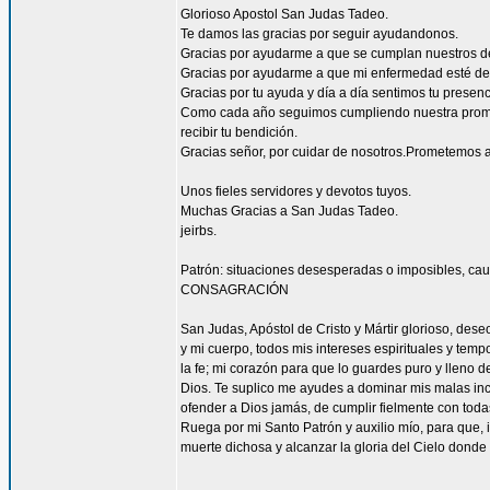
Glorioso Apostol San Judas Tadeo.
Te damos las gracias por seguir ayudandonos.
Gracias por ayudarme a que se cumplan nuestros d
Gracias por ayudarme a que mi enfermedad esté de
Gracias por tu ayuda y día a día sentimos tu presen
Como cada año seguimos cumpliendo nuestra promes
recibir tu bendición.
Gracias señor, por cuidar de nosotros.Prometemos a
Unos fieles servidores y devotos tuyos.
Muchas Gracias a San Judas Tadeo.
jeirbs.
Patrón: situaciones desesperadas o imposibles, cau
CONSAGRACIÓN
San Judas, Apóstol de Cristo y Mártir glorioso, des
y mi cuerpo, todos mis intereses espirituales y tem
la fe; mi corazón para que lo guardes puro y lleno 
Dios. Te suplico me ayudes a dominar mis malas inc
ofender a Dios jamás, de cumplir fielmente con todas
Ruega por mi Santo Patrón y auxilio mío, para que, i
muerte dichosa y alcanzar la gloria del Cielo dond