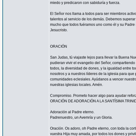
miedo y predicaron con sabiduría y fuerza.
El Señor nos llama a todos para ser miembros acti
talentos al servicio de los demás. Debemos superar 
mucho que todos fuéramos uno como él y su Padre s
Jesucristo.
ORACIÓN
San Judas, tú viajaste lejos para llevar la Buena N
pudieran vivir el evangelio del Señor, compartiendo
todos, la diversidad de dones, y la igualdad entre t
nosotros y a nuestros líderes de la iglesia para que
comunidades eclesiales. Ayúdanos a vencer nuestr
nuestras iglesias locales. Amén.
Compromiso. Prometo hacer algo para ayudar reforzar
ORACIÓN DE ADORACIÓN A LA SANTÍSIMA TRINI
Adoración al Padre eterno.
Padrenuestro, un Avemría y un Gloria.
Oración. Os adoro, oh Padre eterno, con toda la corte
vuestra Hija muy amada, por todos los dones y privi