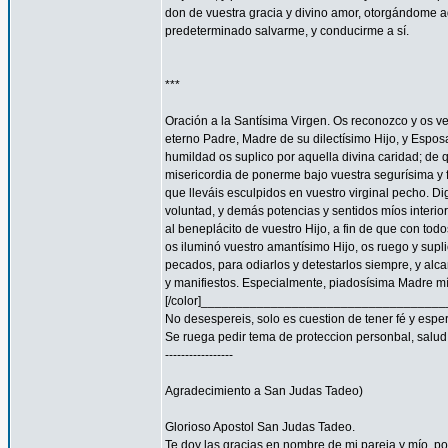
don de vuestra gracia y divino amor, otorgándome aq
predeterminado salvarme, y conducirme a sí.
***
Oración a la Santísima Virgen. Os reconozco y os ve
eterno Padre, Madre de su dilectísimo Hijo, y Espos
humildad os suplico por aquella divina caridad; de 
misericordia de ponerme bajo vuestra segurísima y f
que lleváis esculpidos en vuestro virginal pecho. 
voluntad, y demás potencias y sentidos míos interior
al beneplácito de vuestro Hijo, a fin de que con todo
os iluminó vuestro amantísimo Hijo, os ruego y supl
pecados, para odiarlos y detestarlos siempre, y a
y manifiestos. Especialmente, piadosísima Madre mía
[/color]__________________________________
No desespereis, solo es cuestion de tener fé y espe
Se ruega pedir tema de proteccion personbal, salud, familia
-----------------
Agradecimiento a San Judas Tadeo)
Glorioso Apostol San Judas Tadeo.
Te doy las gracias en nombre de mi pareja y mío, 