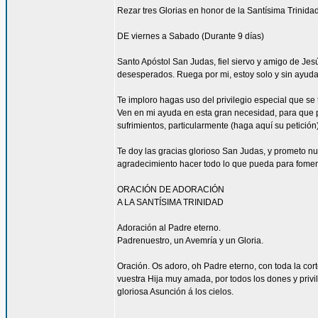
Rezar tres Glorias en honor de la Santísima Trinidad
DE viernes a Sabado (Durante 9 días)
Santo Apóstol San Judas, fiel siervo y amigo de Jesús
desesperados. Ruega por mi, estoy solo y sin ayuda
Te imploro hagas uso del privilegio especial que se
Ven en mi ayuda en esta gran necesidad, para que pu
sufrimientos, particularmente (haga aquí su petición
Te doy las gracias glorioso San Judas, y prometo n
agradecimiento hacer todo lo que pueda para fomen
ORACIÓN DE ADORACIÓN
A LA SANTÍSIMA TRINIDAD
Adoración al Padre eterno.
Padrenuestro, un Avemría y un Gloria.
Oración. Os adoro, oh Padre eterno, con toda la corte
vuestra Hija muy amada, por todos los dones y privi
gloriosa Asunción á los cielos.