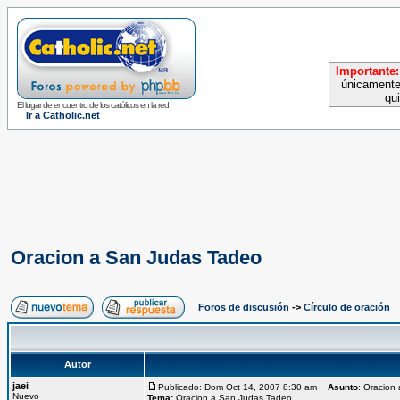
Importante:
únicamente
qu
El lugar de encuentro de los católicos en la red
Ir a Catholic.net
Oracion a San Judas Tadeo
Foros de discusión
->
Círculo de oración
Autor
jaei
Publicado: Dom Oct 14, 2007 8:30 am
Asunto
: Oracion
Nuevo
Tema:
Oracion a San Judas Tadeo