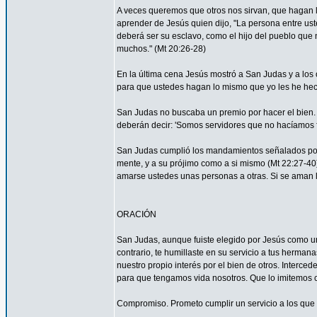
A veces queremos que otros nos sirvan, que hagan
aprender de Jesús quien dijo, "La persona entre ust
deberá ser su esclavo, como el hijo del pueblo que n
muchos." (Mt 20:26-28)
En la última cena Jesús mostró a San Judas y a los o
para que ustedes hagan lo mismo que yo les he hec
San Judas no buscaba un premio por hacer el bien. 
deberán decir: 'Somos servidores que no hacíamos f
San Judas cumplió los mandamientos señalados por 
mente, y a su prójimo como a si mismo (Mt 22:27-4
amarse ustedes unas personas a otras. Si se aman lo
ORACIÓN
San Judas, aunque fuiste elegido por Jesús como uno
contrario, te humillaste en su servicio a tus herma
nuestro propio interés por el bien de otros. Interced
para que tengamos vida nosotros. Que lo imitemos c
Compromiso. Prometo cumplir un servicio a los que 