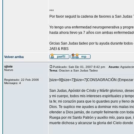
***
Por favor seguid la cadena de favores a San Judas 
Yo tengo una enfermedad neurogenerativa y progres
hasta ahora llevo ya 7 años con ambas enfermedad
Grcias San Judas tadeo por tu ayuda durante todos 
JAEI & RBS
Volver arriba
sjtvie
Publicado: Sab Dic 01, 2007 8:42 pm
Asunto
: Agradeci
Nuevo
Tema:
Oracion a San Judas Tadeo
[size=9][size=7][size=7]CONSAGRACIÓN (Empezar l
Registrado: 22 Feb 2006
Mensajes: 4
San Judas, Apóstol de Cristo y Mártir glorioso, des
y mi cuerpo, todos mis intereses espirituales y tem
la fe; mi corazón para que lo guardes puro y lleno 
Dios. Te suplico me ayudes a dominar mis malas inc
ofender a Dios jamás, de cumplir fielmente con todas
Ruega por mi Santo Patrón y auxilio mío, para que, i
muerte dichosa y alcanzar la gloria del Cielo dond