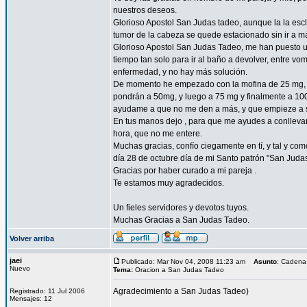
nuestros deseos.
Glorioso Apostol San Judas tadeo, aunque la la esc
tumor de la cabeza se quede estacionado sin ir a 
Glorioso Apostol San Judas Tadeo, me han puesto un
tiempo tan solo para ir al baño a devolver, entre vo
enfermedad, y no hay más solución.
De momento he empezado con la mofina de 25 mg, a 
pondrán a 50mg, y luego a 75 mg y finalmente a 10
ayudame a que no me den a más, y que empieze a sent
En tus manos dejo , para que me ayudes a conllevar 
hora, que no me entere.
Muchas gracias, confío ciegamente en tí, y tal y com
día 28 de octubre día de mi Santo patrón "San Juda
Gracias por haber curado a mi pareja .
Te estamos muy agradecidos.
Un fieles servidores y devotos tuyos.
Muchas Gracias a San Judas Tadeo.
Volver arriba
jaei
Publicado: Mar Nov 04, 2008 11:23 am
Asunto
: Cadena
Nuevo
Tema:
Oracion a San Judas Tadeo
Agradecimiento a San Judas Tadeo)
Registrado: 11 Jul 2006
Mensajes: 12