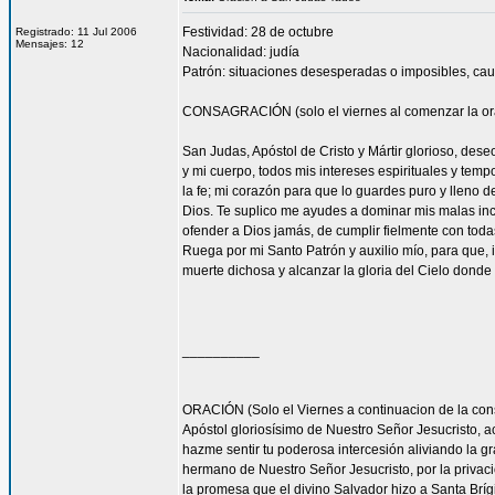
Festividad: 28 de octubre
Registrado: 11 Jul 2006
Mensajes: 12
Nacionalidad: judía
Patrón: situaciones desesperadas o imposibles, cau
CONSAGRACIÓN (solo el viernes al comenzar la or
San Judas, Apóstol de Cristo y Mártir glorioso, des
y mi cuerpo, todos mis intereses espirituales y tem
la fe; mi corazón para que lo guardes puro y lleno 
Dios. Te suplico me ayudes a dominar mis malas inc
ofender a Dios jamás, de cumplir fielmente con todas
Ruega por mi Santo Patrón y auxilio mío, para que, i
muerte dichosa y alcanzar la gloria del Cielo dond
__________
ORACIÓN (Solo el Viernes a continuacion de la con
Apóstol gloriosísimo de Nuestro Señor Jesucrist
hazme sentir tu poderosa intercesión aliviando la 
hermano de Nuestro Señor Jesucristo, por la privacio
la promesa que el divino Salvador hizo a Santa Bríg