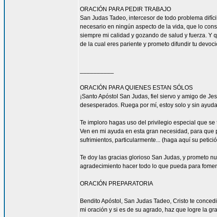
ORACIÓN PARA PEDIR TRABAJO
San Judas Tadeo, intercesor de todo problema difíci
necesario en ningún aspecto de la vida, que lo con
siempre mi calidad y gozando de salud y fuerza. Y qu
de la cual eres pariente y prometo difundir tu devoc
__________
ORACIÓN PARA QUIENES ESTAN SÓLOS
¡Santo Apóstol San Judas, fiel siervo y amigo de Jesú
desesperados. Ruega por mí, estoy solo y sin ayuda
Te imploro hagas uso del privilegio especial que se
Ven en mi ayuda en esta gran necesidad, para que pu
sufrimientos, particularmente... (haga aquí su petic
Te doy las gracias glorioso San Judas, y prometo n
agradecimiento hacer todo lo que pueda para fomen
ORACIÓN PREPARATORIA
Bendito Apóstol, San Judas Tadeo, Cristo te concedi
mi oración y si es de su agrado, haz que logre la gra