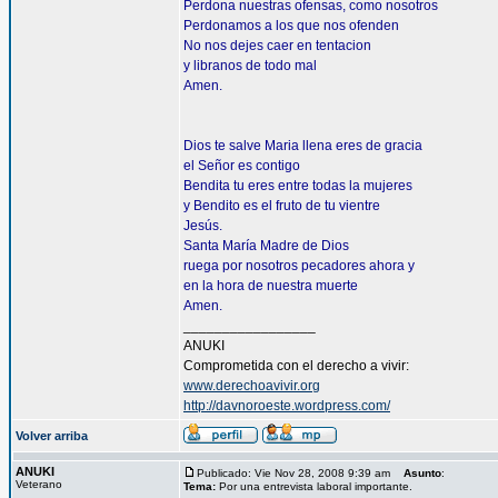
Perdona nuestras ofensas, como nosotros
Perdonamos a los que nos ofenden
No nos dejes caer en tentacion
y libranos de todo mal
Amen.
Dios te salve Maria llena eres de gracia
el Señor es contigo
Bendita tu eres entre todas la mujeres
y Bendito es el fruto de tu vientre
Jesús.
Santa María Madre de Dios
ruega por nosotros pecadores ahora y
en la hora de nuestra muerte
Amen.
_________________
ANUKI
Comprometida con el derecho a vivir:
www.derechoavivir.org
http://davnoroeste.wordpress.com/
Volver arriba
ANUKI
Publicado: Vie Nov 28, 2008 9:39 am
Asunto
:
Veterano
Tema:
Por una entrevista laboral importante.