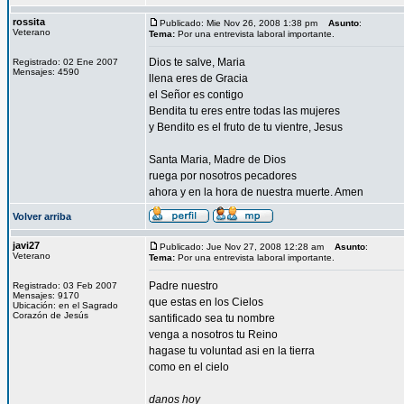
rossita
Publicado: Mie Nov 26, 2008 1:38 pm
Asunto
:
Veterano
Tema:
Por una entrevista laboral importante.
Dios te salve, Maria
Registrado: 02 Ene 2007
Mensajes: 4590
llena eres de Gracia
el Señor es contigo
Bendita tu eres entre todas las mujeres
y Bendito es el fruto de tu vientre, Jesus
Santa Maria, Madre de Dios
ruega por nosotros pecadores
ahora y en la hora de nuestra muerte. Amen
Volver arriba
javi27
Publicado: Jue Nov 27, 2008 12:28 am
Asunto
:
Veterano
Tema:
Por una entrevista laboral importante.
Padre nuestro
Registrado: 03 Feb 2007
Mensajes: 9170
que estas en los Cielos
Ubicación: en el Sagrado
Corazón de Jesús
santificado sea tu nombre
venga a nosotros tu Reino
hagase tu voluntad asi en la tierra
como en el cielo
danos hoy