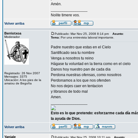
Amén.
_________________
Nolite timere vos.
Volver arriba
Berriotxoa
Publicado: Mar Nov 25, 2008 8:14 pm
Asunto
:
Moderador
Tema:
Por una entrevista laboral importante.
Padre nuestro que estas en el Cielo
Santificado sea tu nombre
Venga a nosotros tu reino
Hágase tu voluntad en la tierra como en el cielo
Danos hoy nuestro pan de cada dia
Registrado: 26 Nov 2007
Perdona nuestras ofensas, como nosotros
Mensajes: 3375
Ubicación: A los pies de la
Perdonamos a los que nos ofenden
amatxu de Begoña
No nos dejes caer en tentacion
y libranos de todo mal
Amen.
_________________
Esto es lo que pretendo: esforzarme cada día más
la ayuda de Dios.
Volver arriba
Yaniale
Publicado: Mar Nov 25, 2008 10:11 pm
Asunto
: