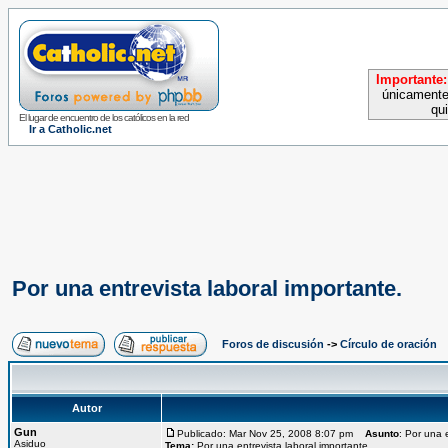
Importante:
únicamente
qu
El lugar de encuentro de los católicos en la red
Ir a Catholic.net
Por una entrevista laboral importante.
Foros de discusión
->
Círculo de oración
Autor
Gun
Publicado: Mar Nov 25, 2008 8:07 pm
Asunto
: Por una 
Asiduo
Tema:
Por una entrevista laboral importante.