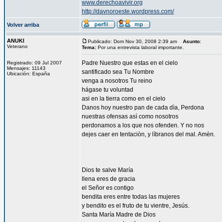
www.derechoavivir.org
http://davnoroeste.wordpress.com/
Volver arriba
ANUKI
Publicado: Dom Nov 30, 2008 2:39 am
Asunto
:
Veterano
Tema:
Por una entrevista laboral importante.
Padre Nuestro que estas en el cielo
Registrado: 09 Jul 2007
Mensajes: 11143
santificado sea Tu Nombre
Ubicación: España
venga a nosotros Tu reino
hágase tu voluntad
asi en la tierra como en el cielo
Danos hoy nuestro pan de cada dìa, Perdona
nuestras ofensas asì como nosotros
perdonamos a los que nos ofenden. Y no nos
dejes caer en tentaciòn, y lìbranos del mal. Amèn.
Dios te salve María
llena eres de gracia
el Señor es contigo
bendita eres entre todas las mujeres
y bendito es el fruto de tu vientre, Jesús.
Santa María Madre de Dios