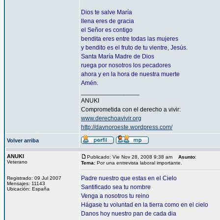
Dios te salve María
llena eres de gracia
el Señor es contigo
bendita eres entre todas las mujeres
y bendito es el fruto de tu vientre, Jesús.
Santa María Madre de Dios
ruega por nosotros los pecadores
ahora y en la hora de nuestra muerte
Amén.
_________________
ANUKI
Comprometida con el derecho a vivir:
www.derechoavivir.org
http://davnoroeste.wordpress.com/
Volver arriba
ANUKI
Publicado: Vie Nov 28, 2008 9:38 am
Asunto
:
Veterano
Tema:
Por una entrevista laboral importante.
Padre nuestro que estas en el Cielo
Registrado: 09 Jul 2007
Mensajes: 11143
Santificado sea tu nombre
Ubicación: España
Venga a nosotros tu reino
Hágase tu voluntad en la tierra como en el cielo
Danos hoy nuestro pan de cada dia