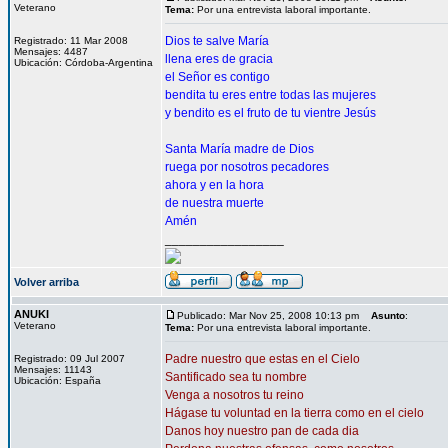
Veterano
Tema:
Por una entrevista laboral importante.
Dios te salve María
Registrado: 11 Mar 2008
Mensajes: 4487
llena eres de gracia
Ubicación: Córdoba-Argentina
el Señor es contigo
bendita tu eres entre todas las mujeres
y bendito es el fruto de tu vientre Jesús
Santa María madre de Dios
ruega por nosotros pecadores
ahora y en la hora
de nuestra muerte
Amén
_________________
Volver arriba
ANUKI
Publicado: Mar Nov 25, 2008 10:13 pm
Asunto
:
Veterano
Tema:
Por una entrevista laboral importante.
Padre nuestro que estas en el Cielo
Registrado: 09 Jul 2007
Mensajes: 11143
Santificado sea tu nombre
Ubicación: España
Venga a nosotros tu reino
Hágase tu voluntad en la tierra como en el cielo
Danos hoy nuestro pan de cada dia