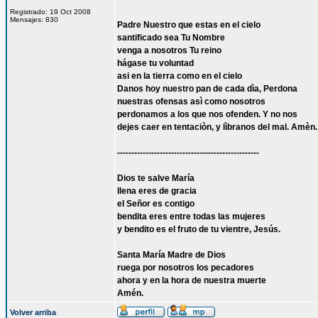
Registrado: 19 Oct 2008
Mensajes: 830
Padre Nuestro que estas en el cielo
santificado sea Tu Nombre
venga a nosotros Tu reino
hágase tu voluntad
asi en la tierra como en el cielo
Danos hoy nuestro pan de cada dìa, Perdona
nuestras ofensas asì como nosotros
perdonamos a los que nos ofenden. Y no nos
dejes caer en tentaciòn, y lìbranos del mal. Amèn.
--------------------------------------------------
Dios te salve María
llena eres de gracia
el Señor es contigo
bendita eres entre todas las mujeres
y bendito es el fruto de tu vientre, Jesús.
Santa María Madre de Dios
ruega por nosotros los pecadores
ahora y en la hora de nuestra muerte
Amén.
Volver arriba