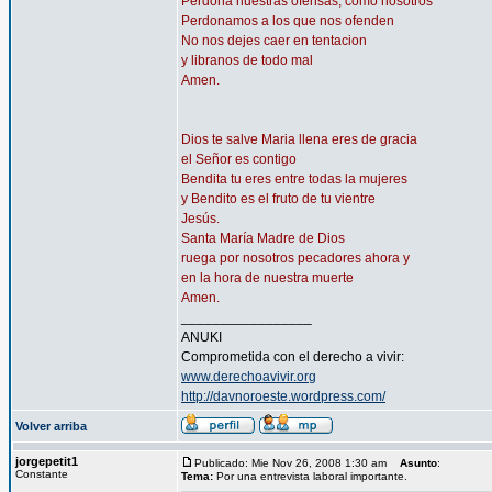
Perdona nuestras ofensas, como nosotros
Perdonamos a los que nos ofenden
No nos dejes caer en tentacion
y libranos de todo mal
Amen.
Dios te salve Maria llena eres de gracia
el Señor es contigo
Bendita tu eres entre todas la mujeres
y Bendito es el fruto de tu vientre
Jesús.
Santa María Madre de Dios
ruega por nosotros pecadores ahora y
en la hora de nuestra muerte
Amen.
_________________
ANUKI
Comprometida con el derecho a vivir:
www.derechoavivir.org
http://davnoroeste.wordpress.com/
Volver arriba
jorgepetit1
Publicado: Mie Nov 26, 2008 1:30 am
Asunto
:
Constante
Tema:
Por una entrevista laboral importante.