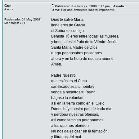
Gun
Publicado: Jue Nov 27, 2008 6:17 pm
Asunto
:
Asiduo
Tema:
Por una entrevista laboral importante.
Dios te salve María,
Registrado: 04 May 2008
Mensajes: 121
llena eres de Gracia,
el Señor es contigo.
Bendita Tú eres entre todas las mujeres,
y bendito es el fruto de tu Vientre Jesús.
Santa María Madre de Dios
ruega por nosotros pecadores
ahora y en la hora de nuestra muerte.
Amén.
Padre Nuestro
que estás en el Cielo
santificado sea tu nombre
venga a nosotros tu Reino
hágase tu voluntad
así en la tierra como en el Cielo
Dános hoy nuestro pan de cada día
y perdona nuestras ofensas,
así como tambien perdonamos
a los que nos ofenden.
No nos dejes caer en la tentación,
y libranos del mal.