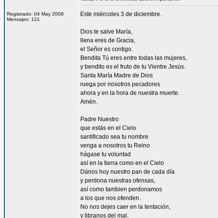
Este miércoles 3 de diciembre.
Registrado: 04 May 2008
Mensajes: 121
Dios te salve María,
llena eres de Gracia,
el Señor es contigo.
Bendita Tú eres entre todas las mujeres,
y bendito es el fruto de tu Vientre Jesús.
Santa María Madre de Dios
ruega por nosotros pecadores
ahora y en la hora de nuestra muerte.
Amén.
Padre Nuestro
que estás en el Cielo
santificado sea tu nombre
venga a nosotros tu Reino
hágase tu voluntad
así en la tierra como en el Cielo
Dános hoy nuestro pan de cada día
y perdona nuestras ofensas,
así como tambien perdonamos
a los que nos ofenden.
No nos dejes caer en la tentación,
y libranos del mal.