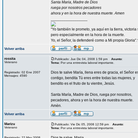
Santa Maria, Madre de Dios
ruega por nosotros pecadores
ahora y en la hora de nuestra muerte. Amen
_________________
"Yo también le prometo, ya aquí en la tierra, victori
pero especialmente en la hora de la muerte.
Yo, el Señor, la defenderé como a Mi propia Gloria".
Volver arriba
rossita
Publicado: Jue Dic 04, 2008 1:59 pm
Asunto
:
Veterano
Tema:
Por una entrevista laboral importante.
Dios te salve Marìa, llena eres de gracia, el Señor e
Registrado: 02 Ene 2007
Mensajes: 4590
contigo, bendita Tù eres entre todas las mujeres, y
bendito es el fruto de tu vientre, Jesùs.
Santa Marìa, Madre de Dios, ruega por nosotros,
pecadores, ahora y en la hora de nuestra muerte.
Amèn.
Volver arriba
Marizu
Publicado: Vie Dic 05, 2008 12:59 pm
Asunto
:
Veterano
Tema:
Por una entrevista laboral importante.
Dios te salve, Maria
Registrado: 22 May 2008