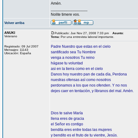
Amén.
_________________
Nolite timere vos.
Volver arriba
ANUKI
Publicado: Jue Nov 27, 2008 7:33 pm
Asunto
:
Veterano
Tema:
Por una entrevista laboral importante.
Padre Nuestro que estas en el cielo
Registrado: 09 Jul 2007
Mensajes: 11143
santificado sea Tu Nombre
Ubicación: España
venga a nosotros Tu reino
hágase tu voluntad
asi en la tierra como en el cielo
Danos hoy nuestro pan de cada dìa, Perdona
nuestras ofensas asì como nosotros
perdonamos a los que nos ofenden. Y no nos
dejes caer en tentaciòn, y lìbranos del mal. Amèn.
Dios te salve María
llena eres de gracia
el Señor es contigo
bendita eres entre todas las mujeres
y bendito es el fruto de tu vientre, Jesús.