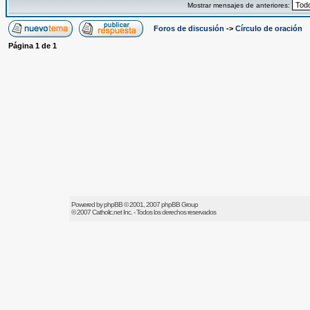
Mostrar mensajes de anteriores:
Foros de discusión
->
Círculo de oración
Página
1
de
1
Powered by
phpBB
© 2001, 2007 phpBB Group
© 2007
Catholic.net
Inc. - Todos los derechos reservados