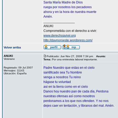
Santa María Madre de Dios
ruega por nosotros los pecadores
ahora y en la hora de nuestra muerte
Amén.
_________________
ANUKI
Comprometida con el derecho a vivir:
www.derechoavivir.org
http://davnoroeste.wordpress.com/
Volver arriba
ANUKI
Publicado: Jue Nov 27, 2008 7:34 pm
Asunto
:
Veterano
Tema:
Por una entrevista laboral importante.
Padre Nuestro que estas en el cielo
Registrado: 09 Jul 2007
Mensajes: 11143
santificado sea Tu Nombre
Ubicación: España
venga a nosotros Tu reino
hágase tu voluntad
asi en la tierra como en el cielo
Danos hoy nuestro pan de cada dìa, Perdona
nuestras ofensas asì como nosotros
perdonamos a los que nos ofenden. Y no nos
dejes caer en tentaciòn, y lìbranos del mal. Amèn.