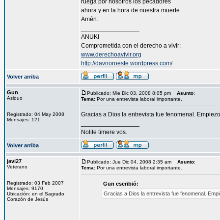
ruega por nosotros los pecadores
ahora y en la hora de nuestra muerte
Amén.
_________________
ANUKI
Comprometida con el derecho a vivir:
www.derechoavivir.org
http://davnoroeste.wordpress.com/
Volver arriba
Gun
Publicado: Mie Dic 03, 2008 8:05 pm
Asunto
:
Asiduo
Tema:
Por una entrevista laboral importante.
Gracias a Dios la entrevista fue fenomenal. Empiez
Registrado: 04 May 2008
Mensajes: 121
_________________
Nolite timere vos.
Volver arriba
javi27
Publicado: Jue Dic 04, 2008 2:35 am
Asunto
:
Veterano
Tema:
Por una entrevista laboral importante.
Registrado: 03 Feb 2007
Gun escribió:
Mensajes: 9170
Gracias a Dios la entrevista fue fenomenal. Emp
Ubicación: en el Sagrado
Corazón de Jesús