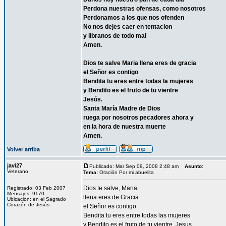
Perdona nuestras ofensas, como nosotros
Perdonamos a los que nos ofenden
No nos dejes caer en tentacion
y libranos de todo mal
Amen.
Dios te salve Maria llena eres de gracia
el Señor es contigo
Bendita tu eres entre todas la mujeres
y Bendito es el fruto de tu vientre
Jesús.
Santa María Madre de Dios
ruega por nosotros pecadores ahora y
en la hora de nuestra muerte
Amen.
Volver arriba
javi27
Publicado: Mar Sep 09, 2008 2:48 am
Asunto
:
Veterano
Tema:
Oración Por mi abuelita
Dios te salve, Maria
Registrado: 03 Feb 2007
Mensajes: 9170
llena eres de Gracia
Ubicación: en el Sagrado
Corazón de Jesús
el Señor es contigo
Bendita tu eres entre todas las mujeres
y Bendito es el fruto de tu vientre, Jesus