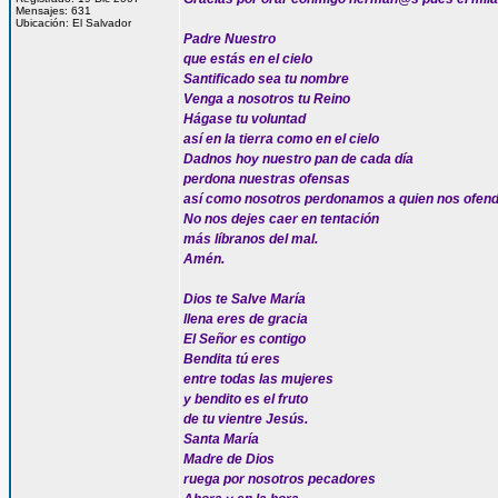
Mensajes: 631
Ubicación: El Salvador
Padre Nuestro
que estás en el cielo
Santificado sea tu nombre
Venga a nosotros tu Reino
Hágase tu voluntad
así en la tierra como en el cielo
Dadnos hoy nuestro pan de cada día
perdona nuestras ofensas
así como nosotros perdonamos a quien nos ofen
No nos dejes caer en tentación
más líbranos del mal.
Amén.
Dios te Salve María
llena eres de gracia
El Señor es contigo
Bendita tú eres
entre todas las mujeres
y bendito es el fruto
de tu vientre Jesús.
Santa María
Madre de Dios
ruega por nosotros pecadores