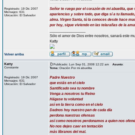
Señor te ruego por el corazón de mi abuelita, que 
Registrado: 19 Dic 2007
Mensajes: 631
apariencias y sobre todo, que diga sí a tu llamado
Ubicación: El Salvador
alma. Virgen Santa, tú la conoces desde hace much
por hoy, sigue viviendo en las telarañas de la 
_________________
Sólo el amor de Dios entre nosotros, sanará este mu
Katty
Volver arriba
Katty
Publicado: Lun Sep 01, 2008 12:22 am
Asunto
:
Constante
Tema:
Oración Por mi abuelita
Padre Nuestro
Registrado: 19 Dic 2007
Mensajes: 631
que estás en el cielo
Ubicación: El Salvador
Santificado sea tu nombre
Venga a nosotros tu Reino
Hágase tu voluntad
así en la tierra como en el cielo
Dadnos hoy nuestro pan de cada día
perdona nuestras ofensas
así como nosotros perdonamos a quien nos ofen
No nos dejes caer en tentación
más líbranos del mal.