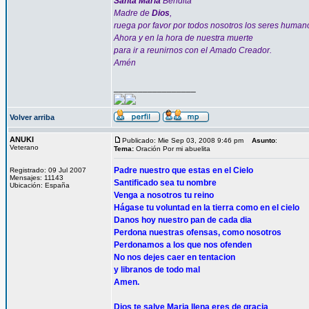
Santa María
Bendita
Madre de
Dios
,
ruega por favor por todos nosotros los seres human
Ahora y en la hora de nuestra muerte
para ir a reunirnos con el Amado Creador.
Amén
_________________
Volver arriba
ANUKI
Publicado: Mie Sep 03, 2008 9:46 pm
Asunto
:
Veterano
Tema:
Oración Por mi abuelita
Padre nuestro que estas en el Cielo
Registrado: 09 Jul 2007
Mensajes: 11143
Santificado sea tu nombre
Ubicación: España
Venga a nosotros tu reino
Hágase tu voluntad en la tierra como en el cielo
Danos hoy nuestro pan de cada dia
Perdona nuestras ofensas, como nosotros
Perdonamos a los que nos ofenden
No nos dejes caer en tentacion
y libranos de todo mal
Amen.
Dios te salve Maria llena eres de gracia