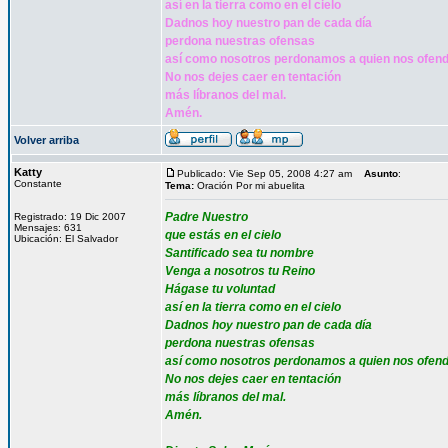
así en la tierra como en el cielo
Dadnos hoy nuestro pan de cada día
perdona nuestras ofensas
así como nosotros perdonamos a quien nos ofen
No nos dejes caer en tentación
más líbranos del mal.
Amén.
Volver arriba
Katty
Publicado: Vie Sep 05, 2008 4:27 am
Asunto
:
Constante
Tema:
Oración Por mi abuelita
Padre Nuestro
Registrado: 19 Dic 2007
Mensajes: 631
que estás en el cielo
Ubicación: El Salvador
Santificado sea tu nombre
Venga a nosotros tu Reino
Hágase tu voluntad
así en la tierra como en el cielo
Dadnos hoy nuestro pan de cada día
perdona nuestras ofensas
así como nosotros perdonamos a quien nos ofen
No nos dejes caer en tentación
más líbranos del mal.
Amén.