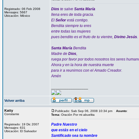
Dios
te salve
Santa María
Registrado: 06 Feb 2008
Mensajes: 5667
llena eres de toda gracia.
Ubicación: México
El
Señor
está contigo.
Bendita siempre tu eres
entre todas las mujeres
pues bendito es el fruto de tu vientre,
Divino Jesús
.
Santa María
Bendita
Madre de
Dios
,
ruega por favor por todos nosotros los seres human
Ahora y en la hora de nuestra muerte
para ir a reunirnos con el Amado Creador.
Amén
_________________
Volver arriba
Katty
Publicado: Sab Sep 06, 2008 10:34 pm
Asunto
:
Constante
Tema:
Oración Por mi abuelita
Padre Nuestro
Registrado: 19 Dic 2007
Mensajes: 631
que estás en el cielo
Ubicación: El Salvador
Santificado sea tu nombre