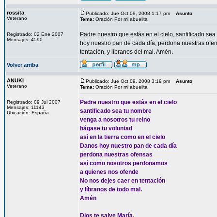
rossita
Publicado: Jue Oct 09, 2008 1:17 pm
Asunto
:
Veterano
Tema:
Oración Por mi abuelita
Padre nuestro que estás en el cielo, santificado sea
Registrado: 02 Ene 2007
Mensajes: 4590
hoy nuestro pan de cada día; perdona nuestras ofe
tentación, y líbranos del mal. Amén.
Volver arriba
ANUKI
Publicado: Jue Oct 09, 2008 3:19 pm
Asunto
:
Veterano
Tema:
Oración Por mi abuelita
Padre nuestro que estás en el cielo
Registrado: 09 Jul 2007
Mensajes: 11143
santificado sea tu nombre
Ubicación: España
venga a nosotros tu reino
hágase tu voluntad
así en la tierra como en el cielo
Danos hoy nuestro pan de cada día
perdona nuestras ofensas
así como nosotros perdonamos
a quienes nos ofende
No nos dejes caer en tentación
y líbranos de todo mal.
Amén
Dios te salve María,