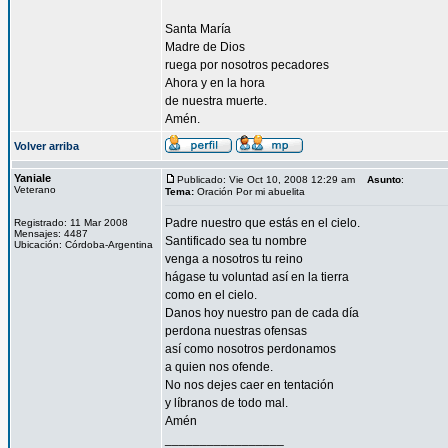
Santa María
Madre de Dios
ruega por nosotros pecadores
Ahora y en la hora
de nuestra muerte.
Amén.
Volver arriba
Yaniale
Publicado: Vie Oct 10, 2008 12:29 am
Asunto
:
Veterano
Tema:
Oración Por mi abuelita
Padre nuestro que estás en el cielo.
Registrado: 11 Mar 2008
Mensajes: 4487
Santificado sea tu nombre
Ubicación: Córdoba-Argentina
venga a nosotros tu reino
hágase tu voluntad así en la tierra
como en el cielo.
Danos hoy nuestro pan de cada día
perdona nuestras ofensas
así como nosotros perdonamos
a quien nos ofende.
No nos dejes caer en tentación
y líbranos de todo mal.
Amén
_________________