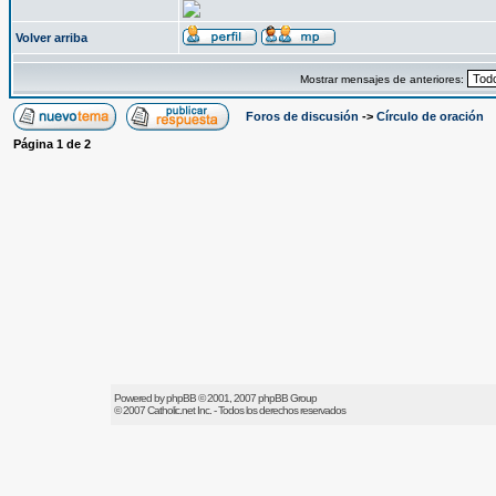
Volver arriba
Mostrar mensajes de anteriores:
Foros de discusión
->
Círculo de oración
Página
1
de
2
Powered by
phpBB
© 2001, 2007 phpBB Group
© 2007
Catholic.net
Inc. - Todos los derechos reservados