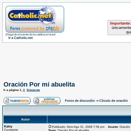
Importante:
únicamente
qu
El lugar de encuentro de los católicos en la red
Ir a Catholic.net
Oración Por mi abuelita
Ir a página
1
,
2
Siguiente
Foros de discusión
->
Círculo de oración
Autor
Katty
Publicado: Dom Ago 31, 2008 7:56 pm
Asunto
: Oración
Constante
Tema:
Oración Por mi abuelita