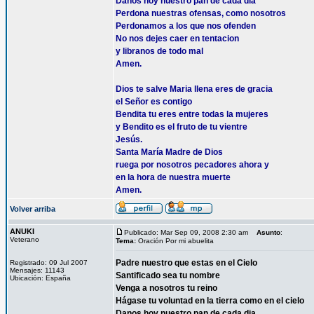
Danos hoy nuestro pan de cada dia
Perdona nuestras ofensas, como nosotros
Perdonamos a los que nos ofenden
No nos dejes caer en tentacion
y libranos de todo mal
Amen.
Dios te salve Maria llena eres de gracia
el Señor es contigo
Bendita tu eres entre todas la mujeres
y Bendito es el fruto de tu vientre
Jesús.
Santa María Madre de Dios
ruega por nosotros pecadores ahora y
en la hora de nuestra muerte
Amen.
Volver arriba
ANUKI
Publicado: Mar Sep 09, 2008 2:30 am
Asunto
:
Veterano
Tema:
Oración Por mi abuelita
Padre nuestro que estas en el Cielo
Registrado: 09 Jul 2007
Mensajes: 11143
Santificado sea tu nombre
Ubicación: España
Venga a nosotros tu reino
Hágase tu voluntad en la tierra como en el cielo
Danos hoy nuestro pan de cada dia