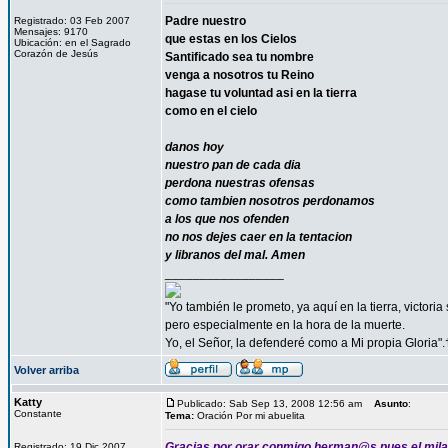
Padre nuestro
Registrado: 03 Feb 2007
Mensajes: 9170
que estas en los Cielos
Ubicación: en el Sagrado
Corazón de Jesús
Santificado sea tu nombre
venga a nosotros tu Reino
hagase tu voluntad asi en la tierra
como en el cielo
danos hoy
nuestro pan de cada dia
perdona nuestras ofensas
como tambien nosotros perdonamos
a los que nos ofenden
no nos dejes caer en la tentacion
y libranos del mal. Amen
_________________
"Yo también le prometo, ya aquí en la tierra, victori
pero especialmente en la hora de la muerte.
Yo, el Señor, la defenderé como a Mi propia Gloria".
Volver arriba
Katty
Publicado: Sab Sep 13, 2008 12:56 am
Asunto
:
Constante
Tema:
Oración Por mi abuelita
Gracias por orar conmigo herman@s pues el milag
Registrado: 19 Dic 2007