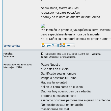
Santa Maria, Madre de Dios
ruega por nosotros pecadore
ahora y en la hora de nuestra muerte. Amen
_________________
"Yo también le prometo, ya aquí en la tierra, victori
pero especialmente en la hora de la muerte.
Yo, el Señor, la defenderé como a Mi propia Gloria".
Volver arriba
rossita
Publicado: Mar Sep 09, 2008 12:59 pm
Asunto
:
Veterano
Tema:
Oración Por mi abuelita
Padre Nuestro
Registrado: 02 Ene 2007
Mensajes: 4590
que estás en el cielo
Santificado sea tu nombre
Venga a nosotros tu Reino
Hágase tu voluntad
así en la tierra como en el cielo
Dadnos hoy nuestro pan de cada día
perdona nuestras ofensas
así como nosotros perdonamos a quien nos ofende
No nos dejes caer en tentación
más líbranos del mal.