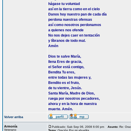
hágase tu voluntad
así en la tierra como en el cielo
Danos hoy nuestro pan de cada día
perdona nuestras ofensas
así como nosotros perdonamos
a quienes nos ofende
No nos dejes caer en tentación
y líbranos de todo mal.
Amén
Dios te salve María,
llena Eres de gracia,
el Señor está contigo,
Bendita Tu eres,
entre todas las mujeres y,
Bendito es el fruto,
de tu vientre, Jesús.
Santa María, Madre de Dios,
ruega por nosotros pecadores,
ahora y en la hora de nuestra
muerte. Amén.
Volver arriba
Armonía
Publicado: Sab Sep 06, 2008 6:00 pm
Asunto
: Re: Orac
Veterano
Tema:
Oración Por mi abuelita