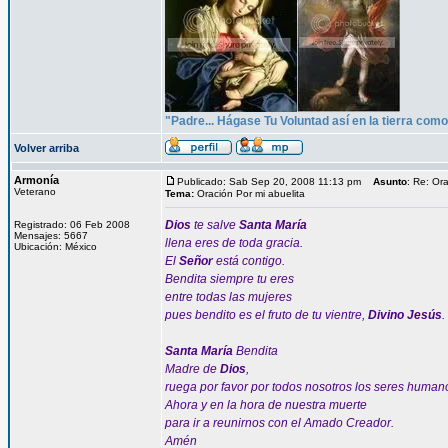
"Padre... Hágase Tu Voluntad así en la tierra como 
Volver arriba
Armonía
Publicado: Sab Sep 20, 2008 11:13 pm
Asunto
: Re: Or
Veterano
Tema:
Oración Por mi abuelita
Dios
te salve
Santa María
Registrado: 06 Feb 2008
Mensajes: 5667
llena eres de toda gracia.
Ubicación: México
El
Señor
está contigo.
Bendita siempre tu eres
entre todas las mujeres
pues bendito es el fruto de tu vientre,
Divino Jesús
.
Santa María
Bendita
Madre de
Dios
,
ruega por favor por todos nosotros los seres human
Ahora y en la hora de nuestra muerte
para ir a reunirnos con el Amado Creador.
Amén