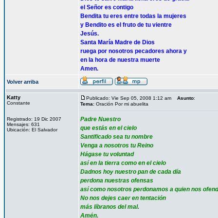
el Señor es contigo
Bendita tu eres entre todas la mujeres
y Bendito es el fruto de tu vientre
Jesús.
Santa María Madre de Dios
ruega por nosotros pecadores ahora y
en la hora de nuestra muerte
Amen.
Volver arriba
Katty
Publicado: Vie Sep 05, 2008 1:12 am
Asunto
:
Constante
Tema:
Oración Por mi abuelita
Padre Nuestro
Registrado: 19 Dic 2007
Mensajes: 631
que estás en el cielo
Ubicación: El Salvador
Santificado sea tu nombre
Venga a nosotros tu Reino
Hágase tu voluntad
así en la tierra como en el cielo
Dadnos hoy nuestro pan de cada día
perdona nuestras ofensas
así como nosotros perdonamos a quien nos ofen
No nos dejes caer en tentación
más líbranos del mal.
Amén.