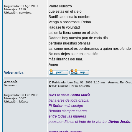
Padre Nuestro
Registrado: 31 Ago 2007
Mensajes: 1310
que estás en el cielo
Ubicación: servidora
Santificado sea tu nombre
Venga a nosotros tu Reino
Hágase tu voluntad
así en la tierra como en el cielo
Dadnos hoy nuestro pan de cada día
perdona nuestras ofensas
así como nosotros perdonamos a quien nos ofende
No nos dejes caer en tentación
más líbranos del mal.
Amén
Volver arriba
Armonía
Publicado: Lun Sep 01, 2008 3:15 am
Asunto
: Re: Orac
Veterano
Tema:
Oración Por mi abuelita
Dios
te salve
Santa María
Registrado: 06 Feb 2008
Mensajes: 5667
llena eres de toda gracia.
Ubicación: México
El
Señor
está contigo.
Bendita siempre tu eres
entre todas las mujeres
pues bendito es el fruto de tu vientre,
Divino Jesús
.