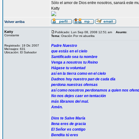
Sólo el amor de Dios entre nosotros, sanará este mu
Katty
Volver arriba
Katty
Publicado: Lun Sep 08, 2008 12:51 am
Asunto
:
Constante
Tema:
Oración Por mi abuelita
Padre Nuestro
Registrado: 19 Dic 2007
Mensajes: 631
que estás en el cielo
Ubicación: El Salvador
Santificado sea tu nombre
Venga a nosotros tu Reino
Hágase tu voluntad
así en la tierra como en el cielo
Dadnos hoy nuestro pan de cada día
perdona nuestras ofensas
así como nosotros perdonamos a quien nos ofen
No nos dejes caer en tentación
más líbranos del mal.
Amén.
Dios te Salve María
llena eres de gracia
El Señor es contigo
Bendita tú eres