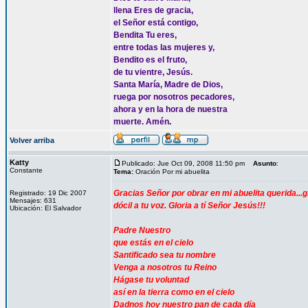
llena Eres de gracia,
el Señor está contigo,
Bendita Tu eres,
entre todas las mujeres y,
Bendito es el fruto,
de tu vientre, Jesús.
Santa María, Madre de Dios,
ruega por nosotros pecadores,
ahora y en la hora de nuestra
muerte. Amén
.
Volver arriba
Katty
Publicado: Jue Oct 09, 2008 11:50 pm
Asunto
:
Constante
Tema:
Oración Por mi abuelita
Gracias Señor por obrar en mi abuelita querida.
Registrado: 19 Dic 2007
Mensajes: 631
dócil a tu voz. Gloria a tí Señor Jesús!!!
Ubicación: El Salvador
Padre Nuestro
que estás en el cielo
Santificado sea tu nombre
Venga a nosotros tu Reino
Hágase tu voluntad
así en la tierra como en el cielo
Dadnos hoy nuestro pan de cada día