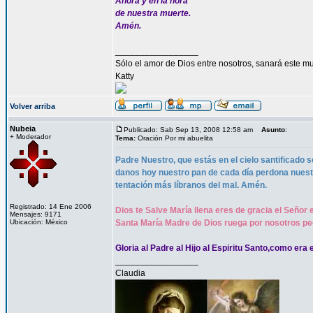
Ahora y en la hora
de nuestra muerte.
Amén.
_________________
Sólo el amor de Dios entre nosotros, sanará este mu
Katty
Volver arriba
Nubeia
Publicado: Sab Sep 13, 2008 12:58 am
Asunto
:
+ Moderador
Tema:
Oración Por mi abuelita
Padre Nuestro, que estás en el cielo santificado s
danos hoy nuestro pan de cada día perdona nues
tentación más líbranos del mal. Amén.
Registrado: 14 Ene 2006
Dios te Salve María llena eres de gracia el Señor 
Mensajes: 9171
Ubicación: México
Santa María Madre de Dios ruega por nosotros pe
Gloria al Padre al Hijo al Espiritu Santo,como era 
_________________
Claudia