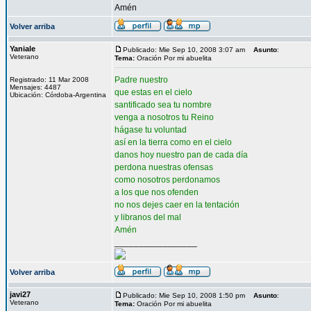
Amén
Volver arriba
Yaniale
Publicado: Mie Sep 10, 2008 3:07 am
Asunto
:
Veterano
Tema:
Oración Por mi abuelita
Padre nuestro
Registrado: 11 Mar 2008
Mensajes: 4487
que estas en el cielo
Ubicación: Córdoba-Argentina
santificado sea tu nombre
venga a nosotros tu Reino
hágase tu voluntad
así en la tierra como en el cielo
danos hoy nuestro pan de cada día
perdona nuestras ofensas
como nosotros perdonamos
a los que nos ofenden
no nos dejes caer en la tentación
y libranos del mal
Amén
_________________
Volver arriba
javi27
Publicado: Mie Sep 10, 2008 1:50 pm
Asunto
:
Veterano
Tema:
Oración Por mi abuelita