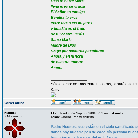
Dios te Salve María
llena eres de gracia
El Señor es contigo
Bendita tú eres
entre todas las mujeres
y bendito es el fruto
de tu vientre Jesús.
Santa María
Madre de Dios
ruega por nosotros pecadores
Ahora y en la hora
de nuestra muerte.
Amén.
_________________
Sólo el amor de Dios entre nosotros, sanará este mu
Katty
Volver arriba
Nubeia
Publicado: Vie Sep 05, 2008 5:53 am
Asunto
:
+ Moderador
Tema:
Oración Por mi abuelita
Padre Nuestro, que estás en el cielo santificado s
danos hoy nuestro pan de cada día perdona nues
tentación más líbranos del mal. Amén.