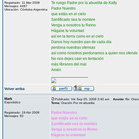
Te ruego Padre por la abuelita de Katty
Registrado: 11 Mar 2008
Mensajes: 4487
Padre Nuestro
Ubicación: Córdoba-Argentina
que estás en el cielo
Santificado sea tu nombre
Venga a nosotros tu Reino
Hágase tu voluntad
así en la tierra como en el cielo
Danos hoy nuestro pan de cada día
perdona nuestras ofensas
así como nosotros perdonamos a quien nos ofende
No nos dejes caer en tentación
más líbranos del mal.
Amén
_________________
Volver arriba
Mark
Publicado: Vie Sep 05, 2008 3:40 am
Asunto
: Re: Orac
Esporádico
Tema:
Oración Por mi abuelita
Padre Nuestro
Registrado: 19 Abr 2008
Mensajes: 82
que estás en el cielo
Santificado sea tu nombre
Venga a nosotros tu Reino
Hágase tu voluntad