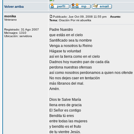
Volver arriba
monika
Publicado: Jue Oct 09, 2008 11:55 pm
Asunto
:
Veterano
Tema:
Oración Por mi abuelita
Padre Nuestro
Registrado: 31 Ago 2007
Mensajes: 1310
que estás en el cielo
Ubicación: servidora
Santificado sea tu nombre
Venga a nosotros tu Reino
Hágase tu voluntad
así en la tierra como en el cielo
Dadnos hoy nuestro pan de cada día
perdona nuestras ofensas
así como nosotros perdonamos a quien nos ofende
No nos dejes caer en tentación
más líbranos del mal.
Amén.
Dios te Salve María
llena eres de gracia
El Señor es contigo
Bendita tú eres
entre todas las mujeres
y bendito es el fruto
de tu vientre Jesús.