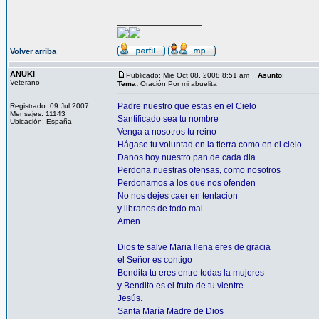
_________________
Volver arriba
ANUKI
Publicado: Mie Oct 08, 2008 8:51 am
Asunto
:
Veterano
Tema:
Oración Por mi abuelita
Padre nuestro que estas en el Cielo
Registrado: 09 Jul 2007
Mensajes: 11143
Santificado sea tu nombre
Ubicación: España
Venga a nosotros tu reino
Hágase tu voluntad en la tierra como en el cielo
Danos hoy nuestro pan de cada dia
Perdona nuestras ofensas, como nosotros
Perdonamos a los que nos ofenden
No nos dejes caer en tentacion
y libranos de todo mal
Amen.
Dios te salve Maria llena eres de gracia
el Señor es contigo
Bendita tu eres entre todas la mujeres
y Bendito es el fruto de tu vientre
Jesús.
Santa María Madre de Dios