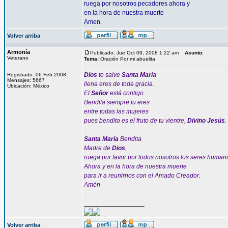
ruega por nosotros pecadores ahora y
en la hora de nuestra muerte
Amen.
Volver arriba
Armonía
Publicado: Jue Oct 09, 2008 1:22 am
Asunto
:
Veterano
Tema:
Oración Por mi abuelita
Dios
te salve
Santa María
Registrado: 06 Feb 2008
Mensajes: 5667
llena eres de toda gracia.
Ubicación: México
El
Señor
está contigo.
Bendita siempre tu eres
entre todas las mujeres
pues bendito es el fruto de tu vientre,
Divino Jesús
.
Santa María
Bendita
Madre de
Dios
,
ruega por favor por todos nosotros los seres human
Ahora y en la hora de nuestra muerte
para ir a reunirnos con el Amado Creador.
Amén
_________________
Volver arriba