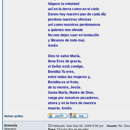
hágase tu voluntad
así en la tierra como en el cielo
Danos hoy nuestro pan de cada día
perdona nuestras ofensas
así como nosotros perdonamos
a quienes nos ofende
No nos dejes caer en tentación
y líbranos de todo mal.
Amén
Dios te salve María,
llena Eres de gracia,
el Señor está contigo,
Bendita Tu eres,
entre todas las mujeres y,
Bendito es el fruto,
de tu vientre, Jesús.
Santa María, Madre de Dios,
ruega por nosotros pecadores,
ahora y en la hora de nuestra
muerte. Amén.
Volver arriba
Armonía
Publicado: Sab Sep 06, 2008 6:00 pm
Asunto
: Re: Orac
Veterano
Tema:
Oración Por mi abuelita