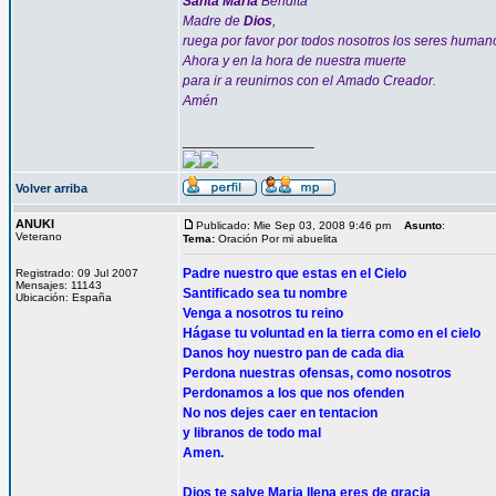
Santa María
Bendita
Madre de
Dios
,
ruega por favor por todos nosotros los seres human
Ahora y en la hora de nuestra muerte
para ir a reunirnos con el Amado Creador.
Amén
_________________
Volver arriba
ANUKI
Publicado: Mie Sep 03, 2008 9:46 pm
Asunto
:
Veterano
Tema:
Oración Por mi abuelita
Padre nuestro que estas en el Cielo
Registrado: 09 Jul 2007
Mensajes: 11143
Santificado sea tu nombre
Ubicación: España
Venga a nosotros tu reino
Hágase tu voluntad en la tierra como en el cielo
Danos hoy nuestro pan de cada dia
Perdona nuestras ofensas, como nosotros
Perdonamos a los que nos ofenden
No nos dejes caer en tentacion
y libranos de todo mal
Amen.
Dios te salve Maria llena eres de gracia