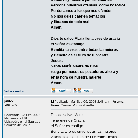
Perdona nuestras ofensas, como nosotros
Perdonamos a los que nos ofenden
No nos dejes caer en tentacion
y libranos de todo mal
Amen.
Dios te salve Maria llena eres de gracia
el Señor es contigo
Bendita tu eres entre todas la mujeres
y Bendito es el fruto de tu vientre
Jesús.
Santa María Madre de Dios
ruega por nosotros pecadores ahora y
en la hora de nuestra muerte
Amen.
Volver arriba
javi27
Publicado: Mar Sep 09, 2008 2:48 am
Asunto
:
Veterano
Tema:
Oración Por mi abuelita
Dios te salve, Maria
Registrado: 03 Feb 2007
Mensajes: 9170
llena eres de Gracia
Ubicación: en el Sagrado
Corazón de Jesús
el Señor es contigo
Bendita tu eres entre todas las mujeres
y Bendito es el fruto de tu vientre, Jesus