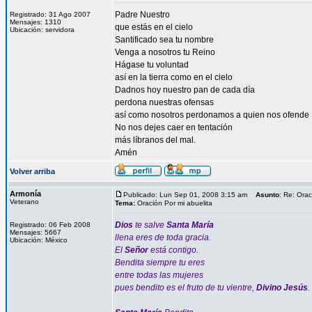
Padre Nuestro
Registrado: 31 Ago 2007
Mensajes: 1310
que estás en el cielo
Ubicación: servidora
Santificado sea tu nombre
Venga a nosotros tu Reino
Hágase tu voluntad
así en la tierra como en el cielo
Dadnos hoy nuestro pan de cada día
perdona nuestras ofensas
así como nosotros perdonamos a quien nos ofende
No nos dejes caer en tentación
más líbranos del mal.
Amén
Volver arriba
Armonía
Publicado: Lun Sep 01, 2008 3:15 am
Asunto
: Re: Orac
Veterano
Tema:
Oración Por mi abuelita
Dios
te salve
Santa María
Registrado: 06 Feb 2008
Mensajes: 5667
llena eres de toda gracia.
Ubicación: México
El
Señor
está contigo.
Bendita siempre tu eres
entre todas las mujeres
pues bendito es el fruto de tu vientre,
Divino Jesús
.