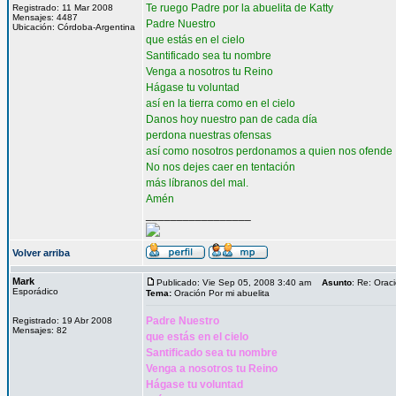
Te ruego Padre por la abuelita de Katty
Registrado: 11 Mar 2008
Mensajes: 4487
Padre Nuestro
Ubicación: Córdoba-Argentina
que estás en el cielo
Santificado sea tu nombre
Venga a nosotros tu Reino
Hágase tu voluntad
así en la tierra como en el cielo
Danos hoy nuestro pan de cada día
perdona nuestras ofensas
así como nosotros perdonamos a quien nos ofende
No nos dejes caer en tentación
más líbranos del mal.
Amén
_________________
Volver arriba
Mark
Publicado: Vie Sep 05, 2008 3:40 am
Asunto
: Re: Orac
Esporádico
Tema:
Oración Por mi abuelita
Padre Nuestro
Registrado: 19 Abr 2008
Mensajes: 82
que estás en el cielo
Santificado sea tu nombre
Venga a nosotros tu Reino
Hágase tu voluntad