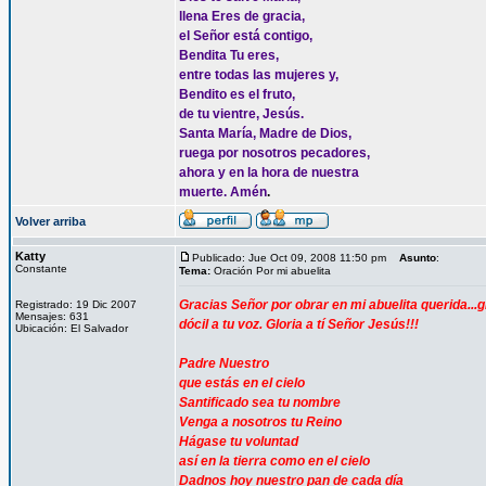
llena Eres de gracia,
el Señor está contigo,
Bendita Tu eres,
entre todas las mujeres y,
Bendito es el fruto,
de tu vientre, Jesús.
Santa María, Madre de Dios,
ruega por nosotros pecadores,
ahora y en la hora de nuestra
muerte. Amén
.
Volver arriba
Katty
Publicado: Jue Oct 09, 2008 11:50 pm
Asunto
:
Constante
Tema:
Oración Por mi abuelita
Gracias Señor por obrar en mi abuelita querida.
Registrado: 19 Dic 2007
Mensajes: 631
dócil a tu voz. Gloria a tí Señor Jesús!!!
Ubicación: El Salvador
Padre Nuestro
que estás en el cielo
Santificado sea tu nombre
Venga a nosotros tu Reino
Hágase tu voluntad
así en la tierra como en el cielo
Dadnos hoy nuestro pan de cada día