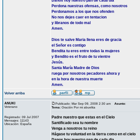
Danos hoy nuestro pan de cada dia
Perdona nuestras ofensas, como nosotros
Perdonamos a los que nos ofenden
No nos dejes caer en tentacion
y libranos de todo mal
Amen.
Dios te salve Maria llena eres de gracia
el Señor es contigo
Bendita tu eres entre todas la mujeres
y Bendito es el fruto de tu vientre
Jesús.
Santa María Madre de Dios
ruega por nosotros pecadores ahora y
en la hora de nuestra muerte
Amen.
Volver arriba
ANUKI
Publicado: Mar Sep 09, 2008 2:30 am
Asunto
:
Veterano
Tema:
Oración Por mi abuelita
Padre nuestro que estas en el Cielo
Registrado: 09 Jul 2007
Mensajes: 11143
Santificado sea tu nombre
Ubicación: España
Venga a nosotros tu reino
Hágase tu voluntad en la tierra como en el cielo
Danos hoy nuestro pan de cada dia