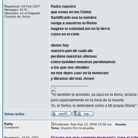
Padre nuestro
Registrado: 03 Feb 2007
Mensajes: 9170
que estas en los Cielos
Ubicación: en el Sagrado
Corazón de Jesús
Santificado sea tu nombre
venga a nosotros tu Reino
hagase tu voluntad asi en la tierra
como en el cielo
danos hoy
nuestro pan de cada dia
perdona nuestras ofensas
como tambien nosotros perdonamos
a los que nos ofenden
no nos dejes caer en la tentacion
y libranos del mal. Amen
_________________
"Yo también le prometo, ya aquí en la tierra, victori
pero especialmente en la hora de la muerte.
Yo, el Señor, la defenderé como a Mi propia Gloria".
Volver arriba
Katty
Publicado: Sab Sep 13, 2008 12:56 am
Asunto
:
Constante
Tema:
Oración Por mi abuelita
Gracias por orar conmigo herman@s pues el milag
Registrado: 19 Dic 2007