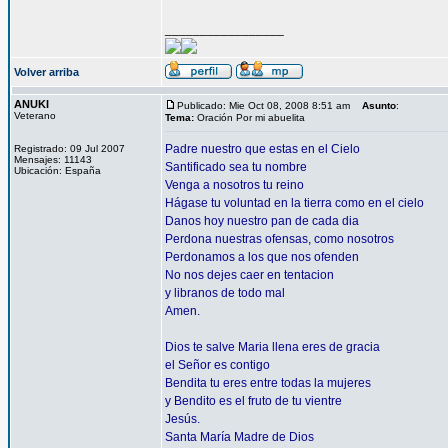
_________________
Volver arriba
ANUKI
Publicado: Mie Oct 08, 2008 8:51 am
Asunto
:
Veterano
Tema:
Oración Por mi abuelita
Padre nuestro que estas en el Cielo
Registrado: 09 Jul 2007
Mensajes: 11143
Santificado sea tu nombre
Ubicación: España
Venga a nosotros tu reino
Hágase tu voluntad en la tierra como en el cielo
Danos hoy nuestro pan de cada dia
Perdona nuestras ofensas, como nosotros
Perdonamos a los que nos ofenden
No nos dejes caer en tentacion
y libranos de todo mal
Amen.
Dios te salve Maria llena eres de gracia
el Señor es contigo
Bendita tu eres entre todas la mujeres
y Bendito es el fruto de tu vientre
Jesús.
Santa María Madre de Dios