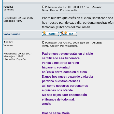
rossita
Publicado: Jue Oct 09, 2008 1:17 pm
Asunto
:
Veterano
Tema:
Oración Por mi abuelita
Padre nuestro que estás en el cielo, santificado sea
Registrado: 02 Ene 2007
Mensajes: 4590
hoy nuestro pan de cada día; perdona nuestras ofe
tentación, y líbranos del mal. Amén.
Volver arriba
ANUKI
Publicado: Jue Oct 09, 2008 3:19 pm
Asunto
:
Veterano
Tema:
Oración Por mi abuelita
Padre nuestro que estás en el cielo
Registrado: 09 Jul 2007
Mensajes: 11143
santificado sea tu nombre
Ubicación: España
venga a nosotros tu reino
hágase tu voluntad
así en la tierra como en el cielo
Danos hoy nuestro pan de cada día
perdona nuestras ofensas
así como nosotros perdonamos
a quienes nos ofende
No nos dejes caer en tentación
y líbranos de todo mal.
Amén
Dios te salve María,