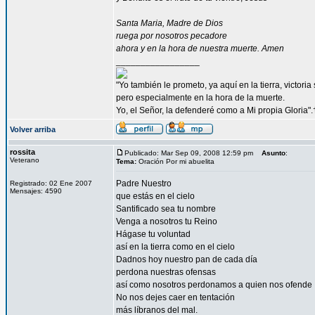
Santa Maria, Madre de Dios
ruega por nosotros pecadore
ahora y en la hora de nuestra muerte. Amen
_________________
"Yo también le prometo, ya aquí en la tierra, victori
pero especialmente en la hora de la muerte.
Yo, el Señor, la defenderé como a Mi propia Gloria".
Volver arriba
rossita
Publicado: Mar Sep 09, 2008 12:59 pm
Asunto
:
Veterano
Tema:
Oración Por mi abuelita
Padre Nuestro
Registrado: 02 Ene 2007
Mensajes: 4590
que estás en el cielo
Santificado sea tu nombre
Venga a nosotros tu Reino
Hágase tu voluntad
así en la tierra como en el cielo
Dadnos hoy nuestro pan de cada día
perdona nuestras ofensas
así como nosotros perdonamos a quien nos ofende
No nos dejes caer en tentación
más líbranos del mal.