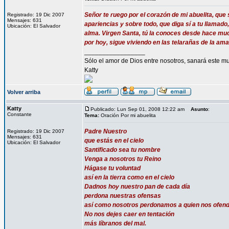
Señor te ruego por el corazón de mi abuelita, que 
Registrado: 19 Dic 2007
Mensajes: 631
apariencias y sobre todo, que diga sí a tu llamado
Ubicación: El Salvador
alma. Virgen Santa, tú la conoces desde hace much
por hoy, sigue viviendo en las telarañas de la 
_________________
Sólo el amor de Dios entre nosotros, sanará este mu
Katty
Volver arriba
Katty
Publicado: Lun Sep 01, 2008 12:22 am
Asunto
:
Constante
Tema:
Oración Por mi abuelita
Padre Nuestro
Registrado: 19 Dic 2007
Mensajes: 631
que estás en el cielo
Ubicación: El Salvador
Santificado sea tu nombre
Venga a nosotros tu Reino
Hágase tu voluntad
así en la tierra como en el cielo
Dadnos hoy nuestro pan de cada día
perdona nuestras ofensas
así como nosotros perdonamos a quien nos ofen
No nos dejes caer en tentación
más líbranos del mal.