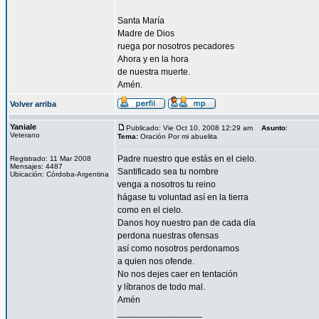
Santa María
Madre de Dios
ruega por nosotros pecadores
Ahora y en la hora
de nuestra muerte.
Amén.
Volver arriba
Yaniale
Publicado: Vie Oct 10, 2008 12:29 am
Asunto
:
Veterano
Tema:
Oración Por mi abuelita
Padre nuestro que estás en el cielo.
Registrado: 11 Mar 2008
Mensajes: 4487
Santificado sea tu nombre
Ubicación: Córdoba-Argentina
venga a nosotros tu reino
hágase tu voluntad así en la tierra
como en el cielo.
Danos hoy nuestro pan de cada día
perdona nuestras ofensas
así como nosotros perdonamos
a quien nos ofende.
No nos dejes caer en tentación
y líbranos de todo mal.
Amén
_________________