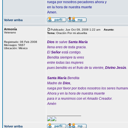
ruega por nosotros pecadores ahora y
en la hora de nuestra muerte
Amen.
Volver arriba
Armonía
Publicado: Jue Oct 09, 2008 1:22 am
Asunto
:
Veterano
Tema:
Oración Por mi abuelita
Dios
te salve
Santa María
Registrado: 06 Feb 2008
Mensajes: 5667
llena eres de toda gracia.
Ubicación: México
El
Señor
está contigo.
Bendita siempre tu eres
entre todas las mujeres
pues bendito es el fruto de tu vientre,
Divino Jesús
.
Santa María
Bendita
Madre de
Dios
,
ruega por favor por todos nosotros los seres human
Ahora y en la hora de nuestra muerte
para ir a reunirnos con el Amado Creador.
Amén
_________________
Volver arriba