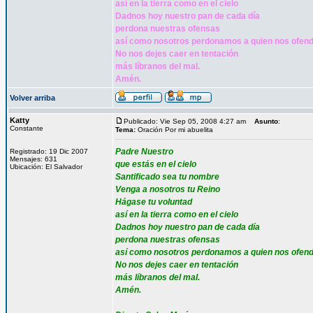
así en la tierra como en el cielo
Dadnos hoy nuestro pan de cada día
perdona nuestras ofensas
así como nosotros perdonamos a quien nos ofen
No nos dejes caer en tentación
más líbranos del mal.
Amén.
Volver arriba
Katty
Publicado: Vie Sep 05, 2008 4:27 am
Asunto
:
Constante
Tema:
Oración Por mi abuelita
Padre Nuestro
Registrado: 19 Dic 2007
Mensajes: 631
que estás en el cielo
Ubicación: El Salvador
Santificado sea tu nombre
Venga a nosotros tu Reino
Hágase tu voluntad
así en la tierra como en el cielo
Dadnos hoy nuestro pan de cada día
perdona nuestras ofensas
así como nosotros perdonamos a quien nos ofen
No nos dejes caer en tentación
más líbranos del mal.
Amén.