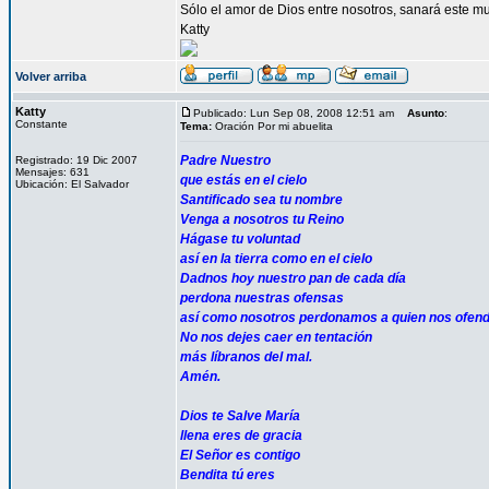
Sólo el amor de Dios entre nosotros, sanará este mu
Katty
Volver arriba
Katty
Publicado: Lun Sep 08, 2008 12:51 am
Asunto
:
Constante
Tema:
Oración Por mi abuelita
Padre Nuestro
Registrado: 19 Dic 2007
Mensajes: 631
que estás en el cielo
Ubicación: El Salvador
Santificado sea tu nombre
Venga a nosotros tu Reino
Hágase tu voluntad
así en la tierra como en el cielo
Dadnos hoy nuestro pan de cada día
perdona nuestras ofensas
así como nosotros perdonamos a quien nos ofen
No nos dejes caer en tentación
más líbranos del mal.
Amén.
Dios te Salve María
llena eres de gracia
El Señor es contigo
Bendita tú eres