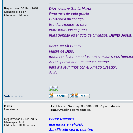
Dios
te salve
Santa María
Registrado: 06 Feb 2008
Mensajes: 5667
llena eres de toda gracia.
Ubicación: México
El
Señor
está contigo.
Bendita siempre tu eres
entre todas las mujeres
pues bendito es el fruto de tu vientre,
Divino Jesús
.
Santa María
Bendita
Madre de
Dios
,
ruega por favor por todos nosotros los seres human
Ahora y en la hora de nuestra muerte
para ir a reunirnos con el Amado Creador.
Amén
_________________
Volver arriba
Katty
Publicado: Sab Sep 06, 2008 10:34 pm
Asunto
:
Constante
Tema:
Oración Por mi abuelita
Padre Nuestro
Registrado: 19 Dic 2007
Mensajes: 631
que estás en el cielo
Ubicación: El Salvador
Santificado sea tu nombre