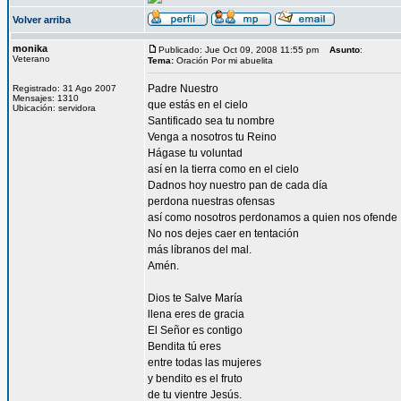
Volver arriba
monika
Publicado: Jue Oct 09, 2008 11:55 pm
Asunto
:
Veterano
Tema:
Oración Por mi abuelita
Padre Nuestro
Registrado: 31 Ago 2007
Mensajes: 1310
que estás en el cielo
Ubicación: servidora
Santificado sea tu nombre
Venga a nosotros tu Reino
Hágase tu voluntad
así en la tierra como en el cielo
Dadnos hoy nuestro pan de cada día
perdona nuestras ofensas
así como nosotros perdonamos a quien nos ofende
No nos dejes caer en tentación
más líbranos del mal.
Amén.
Dios te Salve María
llena eres de gracia
El Señor es contigo
Bendita tú eres
entre todas las mujeres
y bendito es el fruto
de tu vientre Jesús.