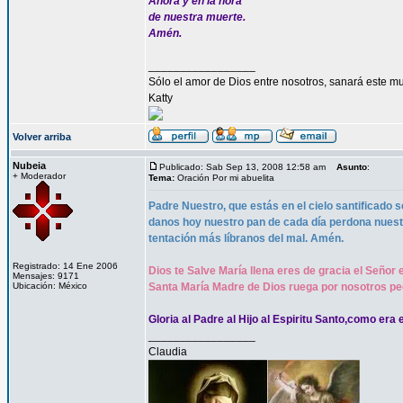
Ahora y en la hora
de nuestra muerte.
Amén.
_________________
Sólo el amor de Dios entre nosotros, sanará este mu
Katty
Volver arriba
Nubeia
Publicado: Sab Sep 13, 2008 12:58 am
Asunto
:
+ Moderador
Tema:
Oración Por mi abuelita
Padre Nuestro, que estás en el cielo santificado s
danos hoy nuestro pan de cada día perdona nues
tentación más líbranos del mal. Amén.
Registrado: 14 Ene 2006
Dios te Salve María llena eres de gracia el Señor 
Mensajes: 9171
Ubicación: México
Santa María Madre de Dios ruega por nosotros pe
Gloria al Padre al Hijo al Espiritu Santo,como era 
_________________
Claudia