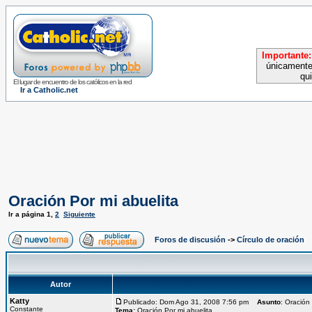
Importante:
únicamente
qu
El lugar de encuentro de los católicos en la red
Ir a Catholic.net
Oración Por mi abuelita
Ir a página
1
,
2
Siguiente
Foros de discusión
->
Círculo de oración
Autor
Katty
Publicado: Dom Ago 31, 2008 7:56 pm
Asunto
: Oración
Constante
Tema:
Oración Por mi abuelita