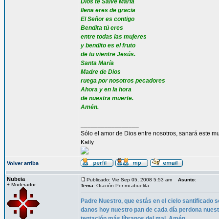
Dios te Salve María
llena eres de gracia
El Señor es contigo
Bendita tú eres
entre todas las mujeres
y bendito es el fruto
de tu vientre Jesús.
Santa María
Madre de Dios
ruega por nosotros pecadores
Ahora y en la hora
de nuestra muerte.
Amén.
_________________
Sólo el amor de Dios entre nosotros, sanará este mu
Katty
Volver arriba
Nubeia
Publicado: Vie Sep 05, 2008 5:53 am
Asunto
:
+ Moderador
Tema:
Oración Por mi abuelita
Padre Nuestro, que estás en el cielo santificado s
danos hoy nuestro pan de cada día perdona nues
tentación más líbranos del mal. Amén.