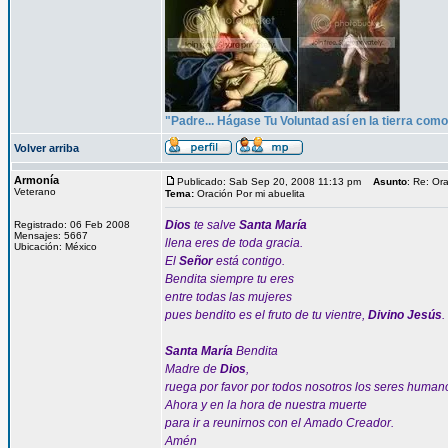
"Padre... Hágase Tu Voluntad así en la tierra como 
Volver arriba
Armonía
Publicado: Sab Sep 20, 2008 11:13 pm
Asunto
: Re: Or
Veterano
Tema:
Oración Por mi abuelita
Dios
te salve
Santa María
Registrado: 06 Feb 2008
Mensajes: 5667
llena eres de toda gracia.
Ubicación: México
El
Señor
está contigo.
Bendita siempre tu eres
entre todas las mujeres
pues bendito es el fruto de tu vientre,
Divino Jesús
.
Santa María
Bendita
Madre de
Dios
,
ruega por favor por todos nosotros los seres human
Ahora y en la hora de nuestra muerte
para ir a reunirnos con el Amado Creador.
Amén