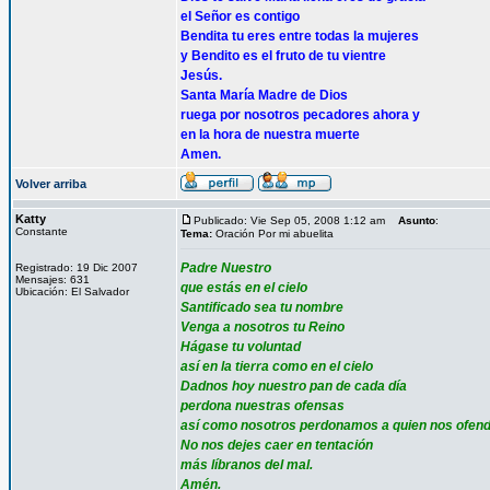
el Señor es contigo
Bendita tu eres entre todas la mujeres
y Bendito es el fruto de tu vientre
Jesús.
Santa María Madre de Dios
ruega por nosotros pecadores ahora y
en la hora de nuestra muerte
Amen.
Volver arriba
Katty
Publicado: Vie Sep 05, 2008 1:12 am
Asunto
:
Constante
Tema:
Oración Por mi abuelita
Padre Nuestro
Registrado: 19 Dic 2007
Mensajes: 631
que estás en el cielo
Ubicación: El Salvador
Santificado sea tu nombre
Venga a nosotros tu Reino
Hágase tu voluntad
así en la tierra como en el cielo
Dadnos hoy nuestro pan de cada día
perdona nuestras ofensas
así como nosotros perdonamos a quien nos ofen
No nos dejes caer en tentación
más líbranos del mal.
Amén.