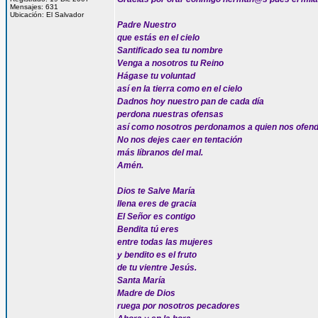
Mensajes: 631
Ubicación: El Salvador
Padre Nuestro
que estás en el cielo
Santificado sea tu nombre
Venga a nosotros tu Reino
Hágase tu voluntad
así en la tierra como en el cielo
Dadnos hoy nuestro pan de cada día
perdona nuestras ofensas
así como nosotros perdonamos a quien nos ofen
No nos dejes caer en tentación
más líbranos del mal.
Amén.
Dios te Salve María
llena eres de gracia
El Señor es contigo
Bendita tú eres
entre todas las mujeres
y bendito es el fruto
de tu vientre Jesús.
Santa María
Madre de Dios
ruega por nosotros pecadores