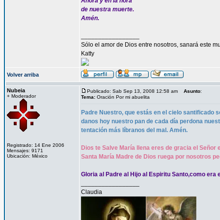
Ahora y en la hora
de nuestra muerte.
Amén.
_________________
Sólo el amor de Dios entre nosotros, sanará este mu
Katty
Volver arriba
Nubeia
Publicado: Sab Sep 13, 2008 12:58 am
Asunto
:
+ Moderador
Tema:
Oración Por mi abuelita
Padre Nuestro, que estás en el cielo santificado s
danos hoy nuestro pan de cada día perdona nues
tentación más líbranos del mal. Amén.
Registrado: 14 Ene 2006
Dios te Salve María llena eres de gracia el Señor 
Mensajes: 9171
Ubicación: México
Santa María Madre de Dios ruega por nosotros pe
Gloria al Padre al Hijo al Espiritu Santo,como era 
_________________
Claudia