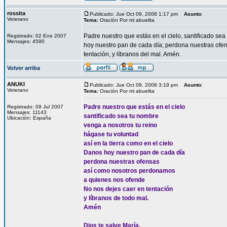
rossita
Publicado: Jue Oct 09, 2008 1:17 pm
Asunto
:
Veterano
Tema:
Oración Por mi abuelita
Padre nuestro que estás en el cielo, santificado sea
Registrado: 02 Ene 2007
Mensajes: 4590
hoy nuestro pan de cada día; perdona nuestras ofe
tentación, y líbranos del mal. Amén.
Volver arriba
ANUKI
Publicado: Jue Oct 09, 2008 3:19 pm
Asunto
:
Veterano
Tema:
Oración Por mi abuelita
Padre nuestro que estás en el cielo
Registrado: 09 Jul 2007
Mensajes: 11143
santificado sea tu nombre
Ubicación: España
venga a nosotros tu reino
hágase tu voluntad
así en la tierra como en el cielo
Danos hoy nuestro pan de cada día
perdona nuestras ofensas
así como nosotros perdonamos
a quienes nos ofende
No nos dejes caer en tentación
y líbranos de todo mal.
Amén
Dios te salve María,