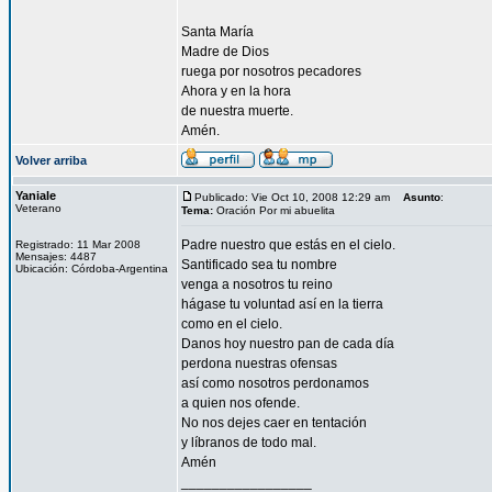
Santa María
Madre de Dios
ruega por nosotros pecadores
Ahora y en la hora
de nuestra muerte.
Amén.
Volver arriba
Yaniale
Publicado: Vie Oct 10, 2008 12:29 am
Asunto
:
Veterano
Tema:
Oración Por mi abuelita
Padre nuestro que estás en el cielo.
Registrado: 11 Mar 2008
Mensajes: 4487
Santificado sea tu nombre
Ubicación: Córdoba-Argentina
venga a nosotros tu reino
hágase tu voluntad así en la tierra
como en el cielo.
Danos hoy nuestro pan de cada día
perdona nuestras ofensas
así como nosotros perdonamos
a quien nos ofende.
No nos dejes caer en tentación
y líbranos de todo mal.
Amén
_________________