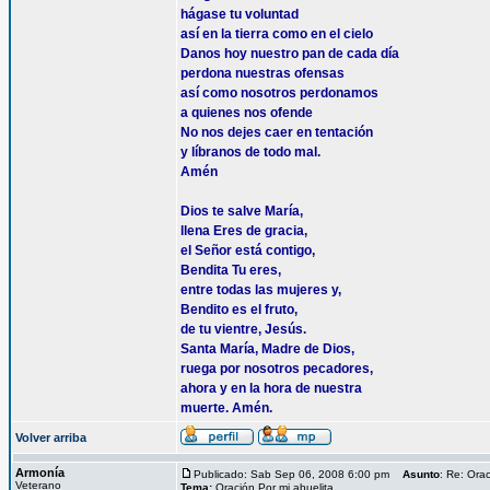
hágase tu voluntad
así en la tierra como en el cielo
Danos hoy nuestro pan de cada día
perdona nuestras ofensas
así como nosotros perdonamos
a quienes nos ofende
No nos dejes caer en tentación
y líbranos de todo mal.
Amén
Dios te salve María,
llena Eres de gracia,
el Señor está contigo,
Bendita Tu eres,
entre todas las mujeres y,
Bendito es el fruto,
de tu vientre, Jesús.
Santa María, Madre de Dios,
ruega por nosotros pecadores,
ahora y en la hora de nuestra
muerte. Amén.
Volver arriba
Armonía
Publicado: Sab Sep 06, 2008 6:00 pm
Asunto
: Re: Orac
Veterano
Tema:
Oración Por mi abuelita