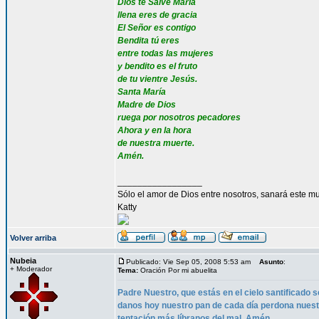
Dios te Salve María
llena eres de gracia
El Señor es contigo
Bendita tú eres
entre todas las mujeres
y bendito es el fruto
de tu vientre Jesús.
Santa María
Madre de Dios
ruega por nosotros pecadores
Ahora y en la hora
de nuestra muerte.
Amén.
_________________
Sólo el amor de Dios entre nosotros, sanará este mu
Katty
Volver arriba
Nubeia
Publicado: Vie Sep 05, 2008 5:53 am
Asunto
:
+ Moderador
Tema:
Oración Por mi abuelita
Padre Nuestro, que estás en el cielo santificado s
danos hoy nuestro pan de cada día perdona nues
tentación más líbranos del mal. Amén.