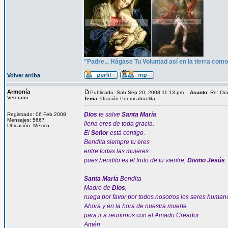
"Padre... Hágase Tu Voluntad así en la tierra como 
Volver arriba
Armonía
Publicado: Sab Sep 20, 2008 11:13 pm
Asunto
: Re: Or
Veterano
Tema:
Oración Por mi abuelita
Dios
te salve
Santa María
Registrado: 06 Feb 2008
Mensajes: 5667
llena eres de toda gracia.
Ubicación: México
El
Señor
está contigo.
Bendita siempre tu eres
entre todas las mujeres
pues bendito es el fruto de tu vientre,
Divino Jesús
.
Santa María
Bendita
Madre de
Dios
,
ruega por favor por todos nosotros los seres human
Ahora y en la hora de nuestra muerte
para ir a reunirnos con el Amado Creador.
Amén