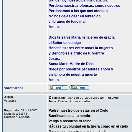
Danos hoy nuestro pan de cada dia
Perdona nuestras ofensas, como nosotros
Perdonamos a los que nos ofenden
No nos dejes caer en tentacion
y libranos de todo mal
Amen.
Dios te salve Maria llena eres de gracia
el Señor es contigo
Bendita tu eres entre todas la mujeres
y Bendito es el fruto de tu vientre
Jesús.
Santa María Madre de Dios
ruega por nosotros pecadores ahora y
en la hora de nuestra muerte
Amen.
Volver arriba
ANUKI
Publicado: Mar Sep 09, 2008 2:30 am
Asunto
:
Veterano
Tema:
Oración Por mi abuelita
Padre nuestro que estas en el Cielo
Registrado: 09 Jul 2007
Mensajes: 11143
Santificado sea tu nombre
Ubicación: España
Venga a nosotros tu reino
Hágase tu voluntad en la tierra como en el cielo
Danos hoy nuestro pan de cada dia