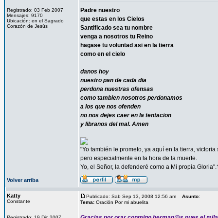
Padre nuestro
Registrado: 03 Feb 2007
Mensajes: 9170
que estas en los Cielos
Ubicación: en el Sagrado
Corazón de Jesús
Santificado sea tu nombre
venga a nosotros tu Reino
hagase tu voluntad asi en la tierra
como en el cielo
danos hoy
nuestro pan de cada dia
perdona nuestras ofensas
como tambien nosotros perdonamos
a los que nos ofenden
no nos dejes caer en la tentacion
y libranos del mal. Amen
_________________
"Yo también le prometo, ya aquí en la tierra, victori
pero especialmente en la hora de la muerte.
Yo, el Señor, la defenderé como a Mi propia Gloria".
Volver arriba
Katty
Publicado: Sab Sep 13, 2008 12:56 am
Asunto
:
Constante
Tema:
Oración Por mi abuelita
Gracias por orar conmigo herman@s pues el milag
Registrado: 19 Dic 2007