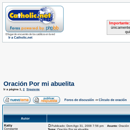
Importante:
únicamente
qu
El lugar de encuentro de los católicos en la red
Ir a Catholic.net
Oración Por mi abuelita
Ir a página
1
,
2
Siguiente
Foros de discusión
->
Círculo de oración
Autor
Katty
Publicado: Dom Ago 31, 2008 7:56 pm
Asunto
: Oración
Constante
Tema:
Oración Por mi abuelita