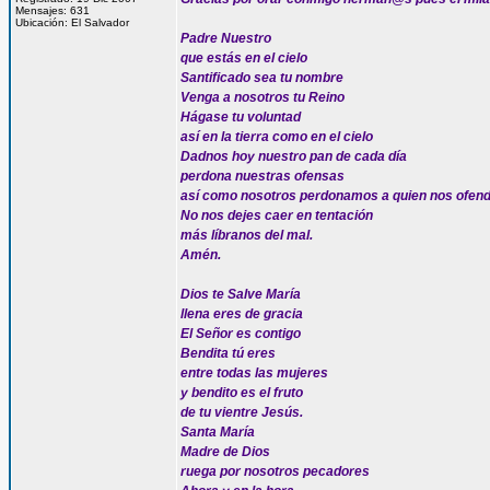
Mensajes: 631
Ubicación: El Salvador
Padre Nuestro
que estás en el cielo
Santificado sea tu nombre
Venga a nosotros tu Reino
Hágase tu voluntad
así en la tierra como en el cielo
Dadnos hoy nuestro pan de cada día
perdona nuestras ofensas
así como nosotros perdonamos a quien nos ofen
No nos dejes caer en tentación
más líbranos del mal.
Amén.
Dios te Salve María
llena eres de gracia
El Señor es contigo
Bendita tú eres
entre todas las mujeres
y bendito es el fruto
de tu vientre Jesús.
Santa María
Madre de Dios
ruega por nosotros pecadores