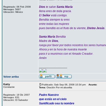
Dios
te salve
Santa María
Registrado: 06 Feb 2008
Mensajes: 5667
llena eres de toda gracia.
Ubicación: México
El
Señor
está contigo.
Bendita siempre tu eres
entre todas las mujeres
pues bendito es el fruto de tu vientre,
Divino Jesús
.
Santa María
Bendita
Madre de
Dios
,
ruega por favor por todos nosotros los seres human
Ahora y en la hora de nuestra muerte
para ir a reunirnos con el Amado Creador.
Amén
_________________
Volver arriba
Katty
Publicado: Sab Sep 06, 2008 10:34 pm
Asunto
:
Constante
Tema:
Oración Por mi abuelita
Padre Nuestro
Registrado: 19 Dic 2007
Mensajes: 631
que estás en el cielo
Ubicación: El Salvador
Santificado sea tu nombre