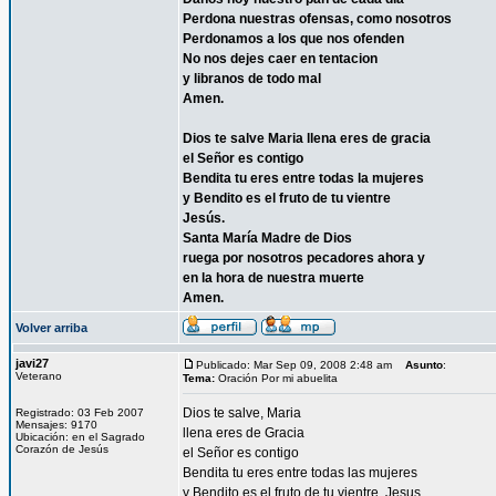
Perdona nuestras ofensas, como nosotros
Perdonamos a los que nos ofenden
No nos dejes caer en tentacion
y libranos de todo mal
Amen.
Dios te salve Maria llena eres de gracia
el Señor es contigo
Bendita tu eres entre todas la mujeres
y Bendito es el fruto de tu vientre
Jesús.
Santa María Madre de Dios
ruega por nosotros pecadores ahora y
en la hora de nuestra muerte
Amen.
Volver arriba
javi27
Publicado: Mar Sep 09, 2008 2:48 am
Asunto
:
Veterano
Tema:
Oración Por mi abuelita
Dios te salve, Maria
Registrado: 03 Feb 2007
Mensajes: 9170
llena eres de Gracia
Ubicación: en el Sagrado
Corazón de Jesús
el Señor es contigo
Bendita tu eres entre todas las mujeres
y Bendito es el fruto de tu vientre, Jesus