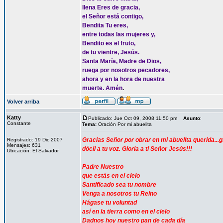
llena Eres de gracia,
el Señor está contigo,
Bendita Tu eres,
entre todas las mujeres y,
Bendito es el fruto,
de tu vientre, Jesús.
Santa María, Madre de Dios,
ruega por nosotros pecadores,
ahora y en la hora de nuestra
muerte. Amén
.
Volver arriba
Katty
Publicado: Jue Oct 09, 2008 11:50 pm
Asunto
:
Constante
Tema:
Oración Por mi abuelita
Gracias Señor por obrar en mi abuelita querida.
Registrado: 19 Dic 2007
Mensajes: 631
dócil a tu voz. Gloria a tí Señor Jesús!!!
Ubicación: El Salvador
Padre Nuestro
que estás en el cielo
Santificado sea tu nombre
Venga a nosotros tu Reino
Hágase tu voluntad
así en la tierra como en el cielo
Dadnos hoy nuestro pan de cada día