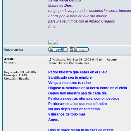
Santa María
Bendita
Madre de
Dios
,
ruega por favor por todos nosotros los seres human
Ahora y en la hora de nuestra muerte
para ir a reunirnos con el Amado Creador.
Amén
_________________
Volver arriba
ANUKI
Publicado: Mie Sep 03, 2008 9:46 pm
Asunto
:
Veterano
Tema:
Oración Por mi abuelita
Padre nuestro que estas en el Cielo
Registrado: 09 Jul 2007
Mensajes: 11143
Santificado sea tu nombre
Ubicación: España
Venga a nosotros tu reino
Hágase tu voluntad en la tierra como en el cielo
Danos hoy nuestro pan de cada dia
Perdona nuestras ofensas, como nosotros
Perdonamos a los que nos ofenden
No nos dejes caer en tentacion
y libranos de todo mal
Amen.
Dios te salve Maria llena eres de gracia