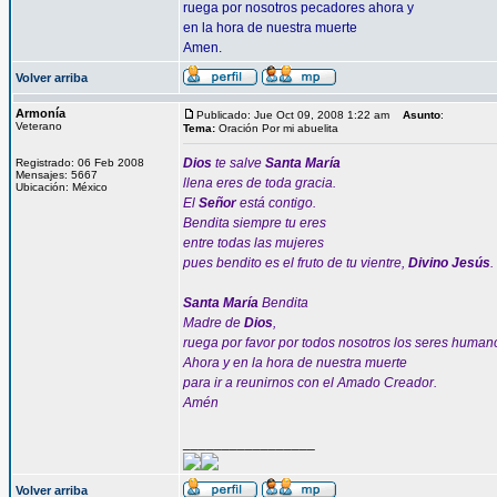
ruega por nosotros pecadores ahora y
en la hora de nuestra muerte
Amen.
Volver arriba
Armonía
Publicado: Jue Oct 09, 2008 1:22 am
Asunto
:
Veterano
Tema:
Oración Por mi abuelita
Dios
te salve
Santa María
Registrado: 06 Feb 2008
Mensajes: 5667
llena eres de toda gracia.
Ubicación: México
El
Señor
está contigo.
Bendita siempre tu eres
entre todas las mujeres
pues bendito es el fruto de tu vientre,
Divino Jesús
.
Santa María
Bendita
Madre de
Dios
,
ruega por favor por todos nosotros los seres human
Ahora y en la hora de nuestra muerte
para ir a reunirnos con el Amado Creador.
Amén
_________________
Volver arriba