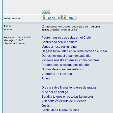
_________________
Volver arriba
ANUKI
Publicado: Mie Oct 08, 2008 8:51 am
Asunto
:
Veterano
Tema:
Oración Por mi abuelita
Padre nuestro que estas en el Cielo
Registrado: 09 Jul 2007
Mensajes: 11143
Santificado sea tu nombre
Ubicación: España
Venga a nosotros tu reino
Hágase tu voluntad en la tierra como en el cielo
Danos hoy nuestro pan de cada dia
Perdona nuestras ofensas, como nosotros
Perdonamos a los que nos ofenden
No nos dejes caer en tentacion
y libranos de todo mal
Amen.
Dios te salve Maria llena eres de gracia
el Señor es contigo
Bendita tu eres entre todas la mujeres
y Bendito es el fruto de tu vientre
Jesús.
Santa María Madre de Dios