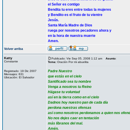
el Señor es contigo
Bendita tu eres entre todas la mujeres
y Bendito es el fruto de tu vientre
Jesús.
Santa María Madre de Dios
ruega por nosotros pecadores ahora y
en la hora de nuestra muerte
Amen.
Volver arriba
Katty
Publicado: Vie Sep 05, 2008 1:12 am
Asunto
:
Constante
Tema:
Oración Por mi abuelita
Padre Nuestro
Registrado: 19 Dic 2007
Mensajes: 631
que estás en el cielo
Ubicación: El Salvador
Santificado sea tu nombre
Venga a nosotros tu Reino
Hágase tu voluntad
así en la tierra como en el cielo
Dadnos hoy nuestro pan de cada día
perdona nuestras ofensas
así como nosotros perdonamos a quien nos ofen
No nos dejes caer en tentación
más líbranos del mal.
Amén.