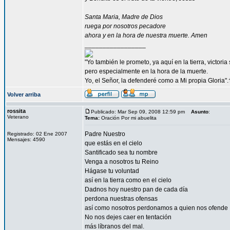
Santa Maria, Madre de Dios
ruega por nosotros pecadore
ahora y en la hora de nuestra muerte. Amen
_________________
"Yo también le prometo, ya aquí en la tierra, victori
pero especialmente en la hora de la muerte.
Yo, el Señor, la defenderé como a Mi propia Gloria".
Volver arriba
rossita
Publicado: Mar Sep 09, 2008 12:59 pm
Asunto
:
Veterano
Tema:
Oración Por mi abuelita
Padre Nuestro
Registrado: 02 Ene 2007
Mensajes: 4590
que estás en el cielo
Santificado sea tu nombre
Venga a nosotros tu Reino
Hágase tu voluntad
así en la tierra como en el cielo
Dadnos hoy nuestro pan de cada día
perdona nuestras ofensas
así como nosotros perdonamos a quien nos ofende
No nos dejes caer en tentación
más líbranos del mal.