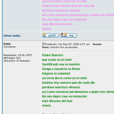
así en la tierra como en el cielo
Dadnos hoy nuestro pan de cada día
perdona nuestras ofensas
así como nosotros perdonamos a quien nos ofen
No nos dejes caer en tentación
más líbranos del mal.
Amén.
Volver arriba
Katty
Publicado: Vie Sep 05, 2008 4:27 am
Asunto
:
Constante
Tema:
Oración Por mi abuelita
Padre Nuestro
Registrado: 19 Dic 2007
Mensajes: 631
que estás en el cielo
Ubicación: El Salvador
Santificado sea tu nombre
Venga a nosotros tu Reino
Hágase tu voluntad
así en la tierra como en el cielo
Dadnos hoy nuestro pan de cada día
perdona nuestras ofensas
así como nosotros perdonamos a quien nos ofen
No nos dejes caer en tentación
más líbranos del mal.
Amén.