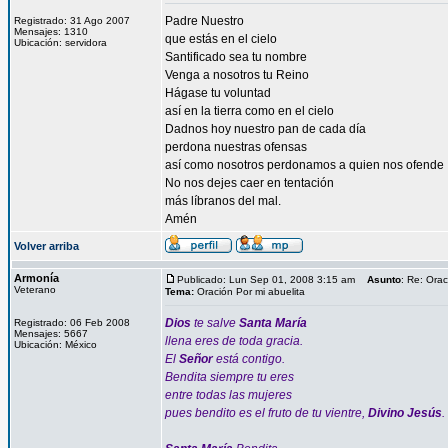
Padre Nuestro
Registrado: 31 Ago 2007
Mensajes: 1310
que estás en el cielo
Ubicación: servidora
Santificado sea tu nombre
Venga a nosotros tu Reino
Hágase tu voluntad
así en la tierra como en el cielo
Dadnos hoy nuestro pan de cada día
perdona nuestras ofensas
así como nosotros perdonamos a quien nos ofende
No nos dejes caer en tentación
más líbranos del mal.
Amén
Volver arriba
Armonía
Publicado: Lun Sep 01, 2008 3:15 am
Asunto
: Re: Orac
Veterano
Tema:
Oración Por mi abuelita
Dios
te salve
Santa María
Registrado: 06 Feb 2008
Mensajes: 5667
llena eres de toda gracia.
Ubicación: México
El
Señor
está contigo.
Bendita siempre tu eres
entre todas las mujeres
pues bendito es el fruto de tu vientre,
Divino Jesús
.