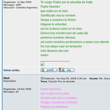
Te ruego Padre por la abuelita de Katty
Registrado: 11 Mar 2008
Mensajes: 4487
Padre Nuestro
Ubicación: Córdoba-Argentina
que estás en el cielo
Santificado sea tu nombre
Venga a nosotros tu Reino
Hágase tu voluntad
así en la tierra como en el cielo
Danos hoy nuestro pan de cada día
perdona nuestras ofensas
así como nosotros perdonamos a quien nos ofende
No nos dejes caer en tentación
más líbranos del mal.
Amén
_________________
Volver arriba
Mark
Publicado: Vie Sep 05, 2008 3:40 am
Asunto
: Re: Orac
Esporádico
Tema:
Oración Por mi abuelita
Padre Nuestro
Registrado: 19 Abr 2008
Mensajes: 82
que estás en el cielo
Santificado sea tu nombre
Venga a nosotros tu Reino
Hágase tu voluntad