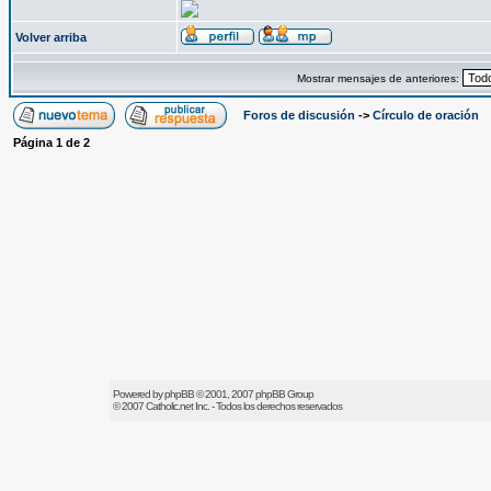
Volver arriba
Mostrar mensajes de anteriores:
Foros de discusión
->
Círculo de oración
Página
1
de
2
Powered by
phpBB
© 2001, 2007 phpBB Group
© 2007
Catholic.net
Inc. - Todos los derechos reservados