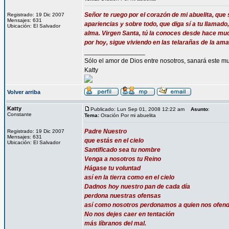
Señor te ruego por el corazón de mi abuelita, que 
Registrado: 19 Dic 2007
Mensajes: 631
apariencias y sobre todo, que diga sí a tu llamado
Ubicación: El Salvador
alma. Virgen Santa, tú la conoces desde hace much
por hoy, sigue viviendo en las telarañas de la 
_________________
Sólo el amor de Dios entre nosotros, sanará este mu
Katty
Volver arriba
Katty
Publicado: Lun Sep 01, 2008 12:22 am
Asunto
:
Constante
Tema:
Oración Por mi abuelita
Padre Nuestro
Registrado: 19 Dic 2007
Mensajes: 631
que estás en el cielo
Ubicación: El Salvador
Santificado sea tu nombre
Venga a nosotros tu Reino
Hágase tu voluntad
así en la tierra como en el cielo
Dadnos hoy nuestro pan de cada día
perdona nuestras ofensas
así como nosotros perdonamos a quien nos ofen
No nos dejes caer en tentación
más líbranos del mal.