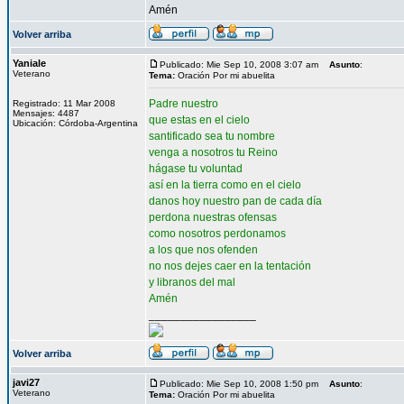
Amén
Volver arriba
Yaniale
Publicado: Mie Sep 10, 2008 3:07 am
Asunto
:
Veterano
Tema:
Oración Por mi abuelita
Padre nuestro
Registrado: 11 Mar 2008
Mensajes: 4487
que estas en el cielo
Ubicación: Córdoba-Argentina
santificado sea tu nombre
venga a nosotros tu Reino
hágase tu voluntad
así en la tierra como en el cielo
danos hoy nuestro pan de cada día
perdona nuestras ofensas
como nosotros perdonamos
a los que nos ofenden
no nos dejes caer en la tentación
y libranos del mal
Amén
_________________
Volver arriba
javi27
Publicado: Mie Sep 10, 2008 1:50 pm
Asunto
:
Veterano
Tema:
Oración Por mi abuelita