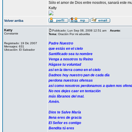
Sólo el amor de Dios entre nosotros, sanará este mu
Katty
Volver arriba
Katty
Publicado: Lun Sep 08, 2008 12:51 am
Asunto
:
Constante
Tema:
Oración Por mi abuelita
Padre Nuestro
Registrado: 19 Dic 2007
Mensajes: 631
que estás en el cielo
Ubicación: El Salvador
Santificado sea tu nombre
Venga a nosotros tu Reino
Hágase tu voluntad
así en la tierra como en el cielo
Dadnos hoy nuestro pan de cada día
perdona nuestras ofensas
así como nosotros perdonamos a quien nos ofen
No nos dejes caer en tentación
más líbranos del mal.
Amén.
Dios te Salve María
llena eres de gracia
El Señor es contigo
Bendita tú eres