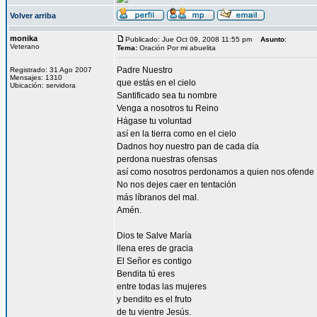
Volver arriba
monika
Publicado: Jue Oct 09, 2008 11:55 pm
Asunto
:
Veterano
Tema:
Oración Por mi abuelita
Padre Nuestro
Registrado: 31 Ago 2007
Mensajes: 1310
que estás en el cielo
Ubicación: servidora
Santificado sea tu nombre
Venga a nosotros tu Reino
Hágase tu voluntad
así en la tierra como en el cielo
Dadnos hoy nuestro pan de cada día
perdona nuestras ofensas
así como nosotros perdonamos a quien nos ofende
No nos dejes caer en tentación
más líbranos del mal.
Amén.
Dios te Salve María
llena eres de gracia
El Señor es contigo
Bendita tú eres
entre todas las mujeres
y bendito es el fruto
de tu vientre Jesús.