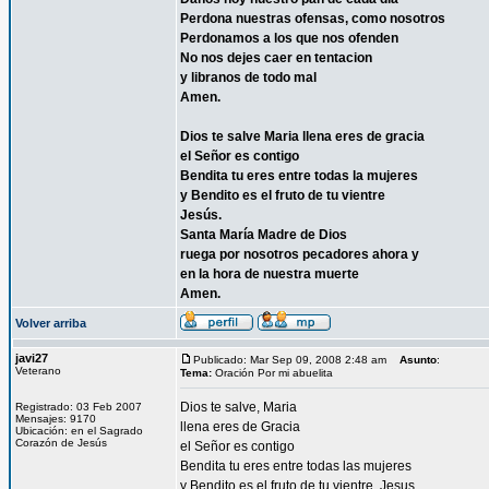
Perdona nuestras ofensas, como nosotros
Perdonamos a los que nos ofenden
No nos dejes caer en tentacion
y libranos de todo mal
Amen.
Dios te salve Maria llena eres de gracia
el Señor es contigo
Bendita tu eres entre todas la mujeres
y Bendito es el fruto de tu vientre
Jesús.
Santa María Madre de Dios
ruega por nosotros pecadores ahora y
en la hora de nuestra muerte
Amen.
Volver arriba
javi27
Publicado: Mar Sep 09, 2008 2:48 am
Asunto
:
Veterano
Tema:
Oración Por mi abuelita
Dios te salve, Maria
Registrado: 03 Feb 2007
Mensajes: 9170
llena eres de Gracia
Ubicación: en el Sagrado
Corazón de Jesús
el Señor es contigo
Bendita tu eres entre todas las mujeres
y Bendito es el fruto de tu vientre, Jesus