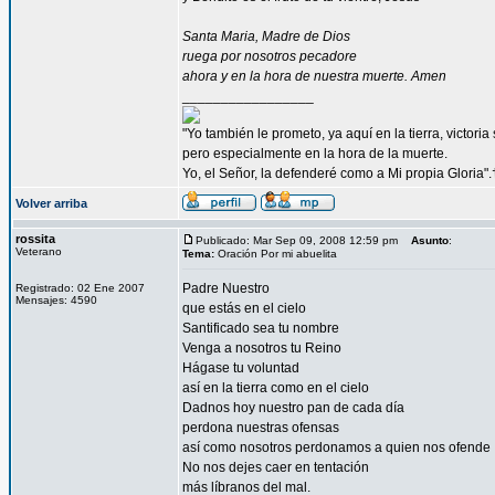
Santa Maria, Madre de Dios
ruega por nosotros pecadore
ahora y en la hora de nuestra muerte. Amen
_________________
"Yo también le prometo, ya aquí en la tierra, victori
pero especialmente en la hora de la muerte.
Yo, el Señor, la defenderé como a Mi propia Gloria".
Volver arriba
rossita
Publicado: Mar Sep 09, 2008 12:59 pm
Asunto
:
Veterano
Tema:
Oración Por mi abuelita
Padre Nuestro
Registrado: 02 Ene 2007
Mensajes: 4590
que estás en el cielo
Santificado sea tu nombre
Venga a nosotros tu Reino
Hágase tu voluntad
así en la tierra como en el cielo
Dadnos hoy nuestro pan de cada día
perdona nuestras ofensas
así como nosotros perdonamos a quien nos ofende
No nos dejes caer en tentación
más líbranos del mal.