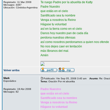
Te ruego Padre por la abuelita de Katty
Registrado: 11 Mar 2008
Mensajes: 4487
Padre Nuestro
Ubicación: Córdoba-Argentina
que estás en el cielo
Santificado sea tu nombre
Venga a nosotros tu Reino
Hágase tu voluntad
así en la tierra como en el cielo
Danos hoy nuestro pan de cada día
perdona nuestras ofensas
así como nosotros perdonamos a quien nos ofende
No nos dejes caer en tentación
más líbranos del mal.
Amén
_________________
Volver arriba
Mark
Publicado: Vie Sep 05, 2008 3:40 am
Asunto
: Re: Orac
Esporádico
Tema:
Oración Por mi abuelita
Padre Nuestro
Registrado: 19 Abr 2008
Mensajes: 82
que estás en el cielo
Santificado sea tu nombre
Venga a nosotros tu Reino
Hágase tu voluntad