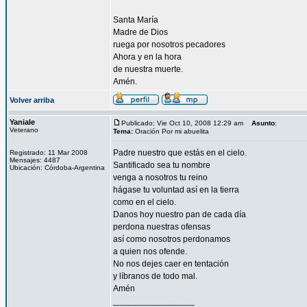
Santa María
Madre de Dios
ruega por nosotros pecadores
Ahora y en la hora
de nuestra muerte.
Amén.
Volver arriba
Yaniale
Publicado: Vie Oct 10, 2008 12:29 am
Asunto
:
Veterano
Tema:
Oración Por mi abuelita
Padre nuestro que estás en el cielo.
Registrado: 11 Mar 2008
Mensajes: 4487
Santificado sea tu nombre
Ubicación: Córdoba-Argentina
venga a nosotros tu reino
hágase tu voluntad así en la tierra
como en el cielo.
Danos hoy nuestro pan de cada día
perdona nuestras ofensas
así como nosotros perdonamos
a quien nos ofende.
No nos dejes caer en tentación
y líbranos de todo mal.
Amén
_________________