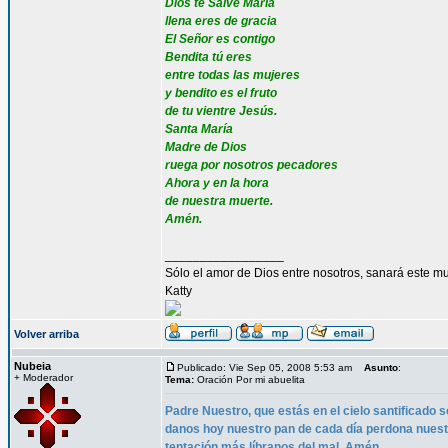
Dios te Salve María
llena eres de gracia
El Señor es contigo
Bendita tú eres
entre todas las mujeres
y bendito es el fruto
de tu vientre Jesús.
Santa María
Madre de Dios
ruega por nosotros pecadores
Ahora y en la hora
de nuestra muerte.
Amén.
_________________
Sólo el amor de Dios entre nosotros, sanará este mu
Katty
Volver arriba
Nubeia
Publicado: Vie Sep 05, 2008 5:53 am
Asunto
:
+ Moderador
Tema:
Oración Por mi abuelita
Padre Nuestro, que estás en el cielo santificado s
danos hoy nuestro pan de cada día perdona nues
tentación más líbranos del mal. Amén.