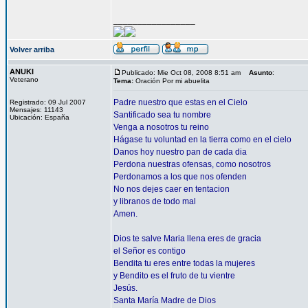
_________________
Volver arriba
ANUKI
Publicado: Mie Oct 08, 2008 8:51 am
Asunto
:
Veterano
Tema:
Oración Por mi abuelita
Padre nuestro que estas en el Cielo
Registrado: 09 Jul 2007
Mensajes: 11143
Santificado sea tu nombre
Ubicación: España
Venga a nosotros tu reino
Hágase tu voluntad en la tierra como en el cielo
Danos hoy nuestro pan de cada dia
Perdona nuestras ofensas, como nosotros
Perdonamos a los que nos ofenden
No nos dejes caer en tentacion
y libranos de todo mal
Amen.
Dios te salve Maria llena eres de gracia
el Señor es contigo
Bendita tu eres entre todas la mujeres
y Bendito es el fruto de tu vientre
Jesús.
Santa María Madre de Dios