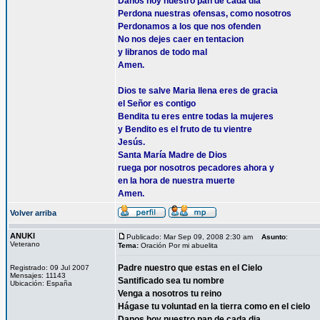
Danos hoy nuestro pan de cada dia
Perdona nuestras ofensas, como nosotros
Perdonamos a los que nos ofenden
No nos dejes caer en tentacion
y libranos de todo mal
Amen.
Dios te salve Maria llena eres de gracia
el Señor es contigo
Bendita tu eres entre todas la mujeres
y Bendito es el fruto de tu vientre
Jesús.
Santa María Madre de Dios
ruega por nosotros pecadores ahora y
en la hora de nuestra muerte
Amen.
Volver arriba
ANUKI
Publicado: Mar Sep 09, 2008 2:30 am
Asunto
:
Veterano
Tema:
Oración Por mi abuelita
Padre nuestro que estas en el Cielo
Registrado: 09 Jul 2007
Mensajes: 11143
Santificado sea tu nombre
Ubicación: España
Venga a nosotros tu reino
Hágase tu voluntad en la tierra como en el cielo
Danos hoy nuestro pan de cada dia