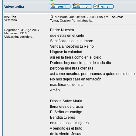
Volver arriba
monika
Publicado: Jue Oct 09, 2008 11:55 pm
Asunto
:
Veterano
Tema:
Oración Por mi abuelita
Padre Nuestro
Registrado: 31 Ago 2007
Mensajes: 1310
que estás en el cielo
Ubicación: servidora
Santificado sea tu nombre
Venga a nosotros tu Reino
Hágase tu voluntad
así en la tierra como en el cielo
Dadnos hoy nuestro pan de cada día
perdona nuestras ofensas
así como nosotros perdonamos a quien nos ofende
No nos dejes caer en tentación
más líbranos del mal.
Amén.
Dios te Salve María
llena eres de gracia
El Señor es contigo
Bendita tú eres
entre todas las mujeres
y bendito es el fruto
de tu vientre Jesús.