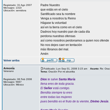
Padre Nuestro
Registrado: 31 Ago 2007
Mensajes: 1310
que estás en el cielo
Ubicación: servidora
Santificado sea tu nombre
Venga a nosotros tu Reino
Hágase tu voluntad
así en la tierra como en el cielo
Dadnos hoy nuestro pan de cada día
perdona nuestras ofensas
así como nosotros perdonamos a quien nos ofende
No nos dejes caer en tentación
más líbranos del mal.
Amén
Volver arriba
Armonía
Publicado: Lun Sep 01, 2008 3:15 am
Asunto
: Re: Orac
Veterano
Tema:
Oración Por mi abuelita
Dios
te salve
Santa María
Registrado: 06 Feb 2008
Mensajes: 5667
llena eres de toda gracia.
Ubicación: México
El
Señor
está contigo.
Bendita siempre tu eres
entre todas las mujeres
pues bendito es el fruto de tu vientre,
Divino Jesús
.