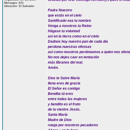
Mensajes: 631
Ubicación: El Salvador
Padre Nuestro
que estás en el cielo
Santificado sea tu nombre
Venga a nosotros tu Reino
Hágase tu voluntad
así en la tierra como en el cielo
Dadnos hoy nuestro pan de cada día
perdona nuestras ofensas
así como nosotros perdonamos a quien nos ofen
No nos dejes caer en tentación
más líbranos del mal.
Amén.
Dios te Salve María
llena eres de gracia
El Señor es contigo
Bendita tú eres
entre todas las mujeres
y bendito es el fruto
de tu vientre Jesús.
Santa María
Madre de Dios
ruega por nosotros pecadores