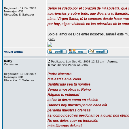
Señor te ruego por el corazón de mi abuelita, que 
Registrado: 19 Dic 2007
Mensajes: 631
apariencias y sobre todo, que diga sí a tu llamado
Ubicación: El Salvador
alma. Virgen Santa, tú la conoces desde hace much
por hoy, sigue viviendo en las telarañas de la 
_________________
Sólo el amor de Dios entre nosotros, sanará este mu
Katty
Volver arriba
Katty
Publicado: Lun Sep 01, 2008 12:22 am
Asunto
:
Constante
Tema:
Oración Por mi abuelita
Padre Nuestro
Registrado: 19 Dic 2007
Mensajes: 631
que estás en el cielo
Ubicación: El Salvador
Santificado sea tu nombre
Venga a nosotros tu Reino
Hágase tu voluntad
así en la tierra como en el cielo
Dadnos hoy nuestro pan de cada día
perdona nuestras ofensas
así como nosotros perdonamos a quien nos ofen
No nos dejes caer en tentación
más líbranos del mal.