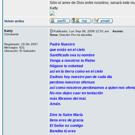
Sólo el amor de Dios entre nosotros, sanará este mu
Katty
Volver arriba
Katty
Publicado: Lun Sep 08, 2008 12:51 am
Asunto
:
Constante
Tema:
Oración Por mi abuelita
Padre Nuestro
Registrado: 19 Dic 2007
Mensajes: 631
que estás en el cielo
Ubicación: El Salvador
Santificado sea tu nombre
Venga a nosotros tu Reino
Hágase tu voluntad
así en la tierra como en el cielo
Dadnos hoy nuestro pan de cada día
perdona nuestras ofensas
así como nosotros perdonamos a quien nos ofen
No nos dejes caer en tentación
más líbranos del mal.
Amén.
Dios te Salve María
llena eres de gracia
El Señor es contigo
Bendita tú eres