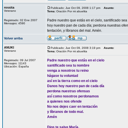
rossita
Publicado: Jue Oct 09, 2008 1:17 pm
Asunto
:
Veterano
Tema:
Oración Por mi abuelita
Padre nuestro que estás en el cielo, santificado sea
Registrado: 02 Ene 2007
Mensajes: 4590
hoy nuestro pan de cada día; perdona nuestras ofe
tentación, y líbranos del mal. Amén.
Volver arriba
ANUKI
Publicado: Jue Oct 09, 2008 3:19 pm
Asunto
:
Veterano
Tema:
Oración Por mi abuelita
Padre nuestro que estás en el cielo
Registrado: 09 Jul 2007
Mensajes: 11143
santificado sea tu nombre
Ubicación: España
venga a nosotros tu reino
hágase tu voluntad
así en la tierra como en el cielo
Danos hoy nuestro pan de cada día
perdona nuestras ofensas
así como nosotros perdonamos
a quienes nos ofende
No nos dejes caer en tentación
y líbranos de todo mal.
Amén
Dios te salve María,