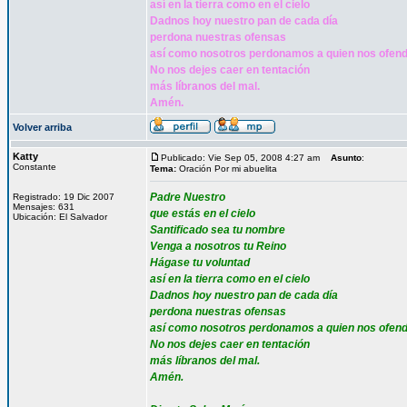
así en la tierra como en el cielo
Dadnos hoy nuestro pan de cada día
perdona nuestras ofensas
así como nosotros perdonamos a quien nos ofen
No nos dejes caer en tentación
más líbranos del mal.
Amén.
Volver arriba
Katty
Publicado: Vie Sep 05, 2008 4:27 am
Asunto
:
Constante
Tema:
Oración Por mi abuelita
Padre Nuestro
Registrado: 19 Dic 2007
Mensajes: 631
que estás en el cielo
Ubicación: El Salvador
Santificado sea tu nombre
Venga a nosotros tu Reino
Hágase tu voluntad
así en la tierra como en el cielo
Dadnos hoy nuestro pan de cada día
perdona nuestras ofensas
así como nosotros perdonamos a quien nos ofen
No nos dejes caer en tentación
más líbranos del mal.
Amén.