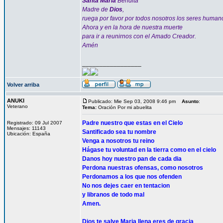
Santa María
Bendita
Madre de
Dios
,
ruega por favor por todos nosotros los seres human
Ahora y en la hora de nuestra muerte
para ir a reunirnos con el Amado Creador.
Amén
_________________
Volver arriba
ANUKI
Publicado: Mie Sep 03, 2008 9:46 pm
Asunto
:
Veterano
Tema:
Oración Por mi abuelita
Padre nuestro que estas en el Cielo
Registrado: 09 Jul 2007
Mensajes: 11143
Santificado sea tu nombre
Ubicación: España
Venga a nosotros tu reino
Hágase tu voluntad en la tierra como en el cielo
Danos hoy nuestro pan de cada dia
Perdona nuestras ofensas, como nosotros
Perdonamos a los que nos ofenden
No nos dejes caer en tentacion
y libranos de todo mal
Amen.
Dios te salve Maria llena eres de gracia