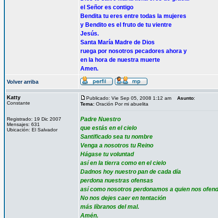
el Señor es contigo
Bendita tu eres entre todas la mujeres
y Bendito es el fruto de tu vientre
Jesús.
Santa María Madre de Dios
ruega por nosotros pecadores ahora y
en la hora de nuestra muerte
Amen.
Volver arriba
Katty
Publicado: Vie Sep 05, 2008 1:12 am
Asunto
:
Constante
Tema:
Oración Por mi abuelita
Padre Nuestro
Registrado: 19 Dic 2007
Mensajes: 631
que estás en el cielo
Ubicación: El Salvador
Santificado sea tu nombre
Venga a nosotros tu Reino
Hágase tu voluntad
así en la tierra como en el cielo
Dadnos hoy nuestro pan de cada día
perdona nuestras ofensas
así como nosotros perdonamos a quien nos ofen
No nos dejes caer en tentación
más líbranos del mal.
Amén.