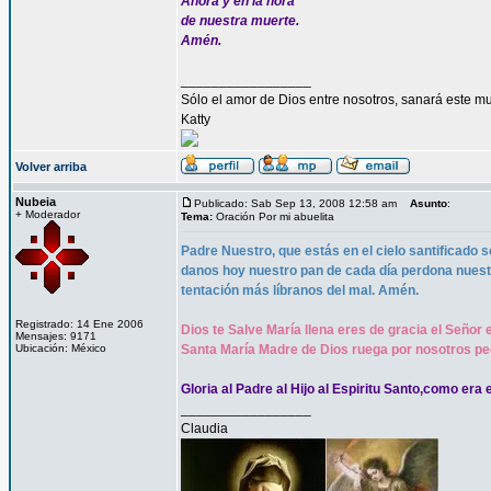
Ahora y en la hora
de nuestra muerte.
Amén.
_________________
Sólo el amor de Dios entre nosotros, sanará este mu
Katty
Volver arriba
Nubeia
Publicado: Sab Sep 13, 2008 12:58 am
Asunto
:
+ Moderador
Tema:
Oración Por mi abuelita
Padre Nuestro, que estás en el cielo santificado s
danos hoy nuestro pan de cada día perdona nues
tentación más líbranos del mal. Amén.
Registrado: 14 Ene 2006
Dios te Salve María llena eres de gracia el Señor 
Mensajes: 9171
Ubicación: México
Santa María Madre de Dios ruega por nosotros pe
Gloria al Padre al Hijo al Espiritu Santo,como era 
_________________
Claudia