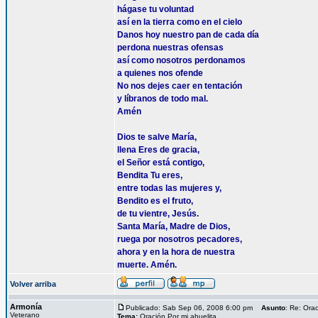
hágase tu voluntad
así en la tierra como en el cielo
Danos hoy nuestro pan de cada día
perdona nuestras ofensas
así como nosotros perdonamos
a quienes nos ofende
No nos dejes caer en tentación
y líbranos de todo mal.
Amén
Dios te salve María,
llena Eres de gracia,
el Señor está contigo,
Bendita Tu eres,
entre todas las mujeres y,
Bendito es el fruto,
de tu vientre, Jesús.
Santa María, Madre de Dios,
ruega por nosotros pecadores,
ahora y en la hora de nuestra
muerte. Amén.
Volver arriba
Armonía
Publicado: Sab Sep 06, 2008 6:00 pm
Asunto
: Re: Orac
Veterano
Tema:
Oración Por mi abuelita