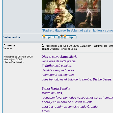
"Padre... Hágase Tu Voluntad así en la tierra como 
Volver arriba
Armonía
Publicado: Sab Sep 20, 2008 11:13 pm
Asunto
: Re: Or
Veterano
Tema:
Oración Por mi abuelita
Dios
te salve
Santa María
Registrado: 06 Feb 2008
Mensajes: 5667
llena eres de toda gracia.
Ubicación: México
El
Señor
está contigo.
Bendita siempre tu eres
entre todas las mujeres
pues bendito es el fruto de tu vientre,
Divino Jesús
.
Santa María
Bendita
Madre de
Dios
,
ruega por favor por todos nosotros los seres human
Ahora y en la hora de nuestra muerte
para ir a reunirnos con el Amado Creador.
Amén