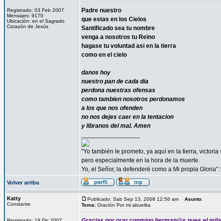
Padre nuestro
Registrado: 03 Feb 2007
Mensajes: 9170
que estas en los Cielos
Ubicación: en el Sagrado
Corazón de Jesús
Santificado sea tu nombre
venga a nosotros tu Reino
hagase tu voluntad asi en la tierra
como en el cielo
danos hoy
nuestro pan de cada dia
perdona nuestras ofensas
como tambien nosotros perdonamos
a los que nos ofenden
no nos dejes caer en la tentacion
y libranos del mal. Amen
_________________
"Yo también le prometo, ya aquí en la tierra, victori
pero especialmente en la hora de la muerte.
Yo, el Señor, la defenderé como a Mi propia Gloria".
Volver arriba
Katty
Publicado: Sab Sep 13, 2008 12:56 am
Asunto
:
Constante
Tema:
Oración Por mi abuelita
Gracias por orar conmigo herman@s pues el milag
Registrado: 19 Dic 2007