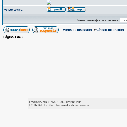
Volver arriba
Mostrar mensajes de anteriores:
Foros de discusión
->
Círculo de oración
Página
1
de
2
Powered by
phpBB
© 2001, 2007 phpBB Group
© 2007
Catholic.net
Inc. - Todos los derechos reservados