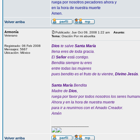
ruega por nosotros pecadores ahora y
en la hora de nuestra muerte
Amen.
Volver arriba
Armonía
Publicado: Jue Oct 09, 2008 1:22 am
Asunto
:
Veterano
Tema:
Oración Por mi abuelita
Dios
te salve
Santa María
Registrado: 06 Feb 2008
Mensajes: 5667
llena eres de toda gracia.
Ubicación: México
El
Señor
está contigo.
Bendita siempre tu eres
entre todas las mujeres
pues bendito es el fruto de tu vientre,
Divino Jesús
.
Santa María
Bendita
Madre de
Dios
,
ruega por favor por todos nosotros los seres human
Ahora y en la hora de nuestra muerte
para ir a reunirnos con el Amado Creador.
Amén
_________________
Volver arriba