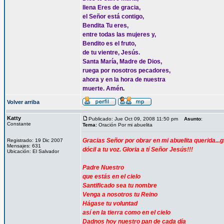
llena Eres de gracia,
el Señor está contigo,
Bendita Tu eres,
entre todas las mujeres y,
Bendito es el fruto,
de tu vientre, Jesús.
Santa María, Madre de Dios,
ruega por nosotros pecadores,
ahora y en la hora de nuestra
muerte. Amén
.
Volver arriba
Katty
Publicado: Jue Oct 09, 2008 11:50 pm
Asunto
:
Constante
Tema:
Oración Por mi abuelita
Gracias Señor por obrar en mi abuelita querida.
Registrado: 19 Dic 2007
Mensajes: 631
dócil a tu voz. Gloria a tí Señor Jesús!!!
Ubicación: El Salvador
Padre Nuestro
que estás en el cielo
Santificado sea tu nombre
Venga a nosotros tu Reino
Hágase tu voluntad
así en la tierra como en el cielo
Dadnos hoy nuestro pan de cada día