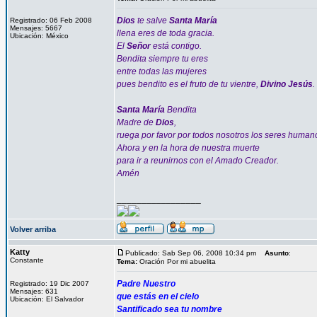
Dios
te salve
Santa María
Registrado: 06 Feb 2008
Mensajes: 5667
llena eres de toda gracia.
Ubicación: México
El
Señor
está contigo.
Bendita siempre tu eres
entre todas las mujeres
pues bendito es el fruto de tu vientre,
Divino Jesús
.
Santa María
Bendita
Madre de
Dios
,
ruega por favor por todos nosotros los seres human
Ahora y en la hora de nuestra muerte
para ir a reunirnos con el Amado Creador.
Amén
_________________
Volver arriba
Katty
Publicado: Sab Sep 06, 2008 10:34 pm
Asunto
:
Constante
Tema:
Oración Por mi abuelita
Padre Nuestro
Registrado: 19 Dic 2007
Mensajes: 631
que estás en el cielo
Ubicación: El Salvador
Santificado sea tu nombre