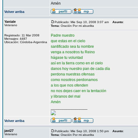
Amén
Volver arriba
Yaniale
Publicado: Mie Sep 10, 2008 3:07 am
Asunto
:
Veterano
Tema:
Oración Por mi abuelita
Padre nuestro
Registrado: 11 Mar 2008
Mensajes: 4487
que estas en el cielo
Ubicación: Córdoba-Argentina
santificado sea tu nombre
venga a nosotros tu Reino
hágase tu voluntad
así en la tierra como en el cielo
danos hoy nuestro pan de cada día
perdona nuestras ofensas
como nosotros perdonamos
a los que nos ofenden
no nos dejes caer en la tentación
y libranos del mal
Amén
_________________
Volver arriba
javi27
Publicado: Mie Sep 10, 2008 1:50 pm
Asunto
:
Veterano
Tema:
Oración Por mi abuelita