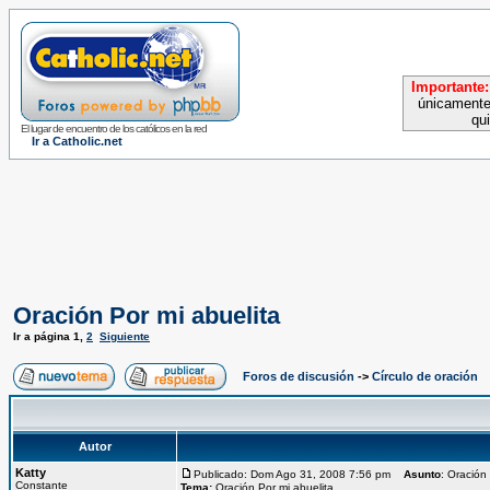
Importante:
únicamente
qu
El lugar de encuentro de los católicos en la red
Ir a Catholic.net
Oración Por mi abuelita
Ir a página
1
,
2
Siguiente
Foros de discusión
->
Círculo de oración
Autor
Katty
Publicado: Dom Ago 31, 2008 7:56 pm
Asunto
: Oración
Constante
Tema:
Oración Por mi abuelita