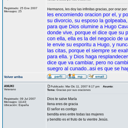
Registrado: 25 Ene 2007
Hermanos, les doy las infinitas gracias, por orar po
Mensajes: 25
les encomiendo oracion por el, y p
su divorcio, su esposo la golpeaba, 
para que Dios olumine a Hugo Cavazo
donde vive, porque el dice que su p
con ella, ella es la del negocio de u
le envie su esporitu a Hugo, y nunca
las citas, porque el siempre se exal
para ella. y Dios haga resplandecer 
dice que va cambiar, pero no cambio
suegro al cunado..asi es que se ha
Volver arriba
ANUKI
Publicado: Mar Dic 11, 2007 9:17 pm
Asunto
:
Veterano
Tema:
Gracias por sus oraciones
Dios te salve María
Registrado: 09 Jul 2007
Mensajes: 11143
llena eres de gracia
Ubicación: España
El señor es contigo
bendita eres entre todas las mujeres
y bendito es el fruto de tu vientre Jesús.