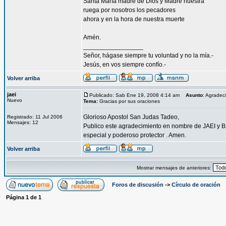
Santa María madre de Dios y Madre nuestra
ruega por nosotros los pecadores
ahora y en la hora de nuestra muerte
Amén.
_________________
Señor, hágase siempre tu voluntad y no la mía.-
Jesús, en vos siempre confío.-
Volver arriba
jaei
Publicado: Sab Ene 19, 2008 4:14 am
Asunto
: Agradec
Nuevo
Tema:
Gracias por sus oraciones
Glorioso Apostol San Judas Tadeo,
Registrado: 11 Jul 2006
Mensajes: 12
Publico este agradecimiento en nombre de JAEI y BS
especial y poderoso protector . Amen.
Volver arriba
Mostrar mensajes de anteriores:
Foros de discusión
->
Círculo de oración
Página
1
de
1