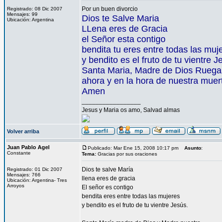
Por un buen divorcio
Registrado: 08 Dic 2007
Mensajes: 99
Dios te Salve Maria
Ubicación: Argentina
LLena eres de Gracia
el Señor esta contigo
bendita tu eres entre todas las muj
y bendito es el fruto de tu vientre J
Santa Maria, Madre de Dios Ruega
ahora y en la hora de nuestra muer
Amen
_________________
Jesus y Maria os amo, Salvad almas
Volver arriba
Juan Pablo Agel
Publicado: Mar Ene 15, 2008 10:17 pm
Asunto
:
Constante
Tema:
Gracias por sus oraciones
Dios te salve María
Registrado: 01 Dic 2007
Mensajes: 766
llena eres de gracia
Ubicación: Argentina- Tres
Arroyos
El señor es contigo
bendita eres entre todas las mujeres
y bendito es el fruto de tu vientre Jesús.