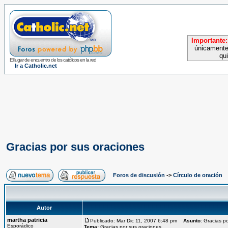
Importante:
únicamente
qu
El lugar de encuentro de los católicos en la red
Ir a Catholic.net
Gracias por sus oraciones
Foros de discusión
->
Círculo de oración
Autor
martha patricia
Publicado: Mar Dic 11, 2007 6:48 pm
Asunto
: Gracias p
Esporádico
Tema:
Gracias por sus oraciones