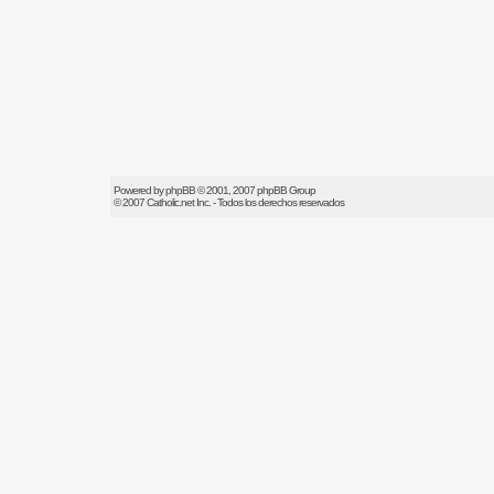
Powered by
phpBB
© 2001, 2007 phpBB Group
© 2007
Catholic.net
Inc. - Todos los derechos reservados