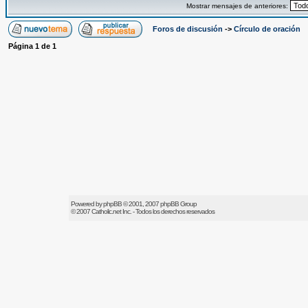
Mostrar mensajes de anteriores:
Foros de discusión
->
Círculo de oración
Página
1
de
1
Powered by
phpBB
© 2001, 2007 phpBB Group
© 2007
Catholic.net
Inc. - Todos los derechos reservados