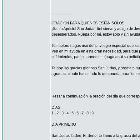
__________
ORACIÓN PARA QUIENES ESTAN SÓLOS
¡Santo Apóstol San Judas, fiel siervo y amigo de Jesú
desesperados. Ruega por mí, estoy solo y sin ayuda
Te imploro hagas uso del privilegio especial que se
Ven en mi ayuda en esta gran necesidad, para que pu
sufrimientos, particularmente... (haga aquí su petic
Te doy las gracias glorioso San Judas, y prometo n
agradecimiento hacer todo lo que pueda para fomen
Rezar a continuación la oración del día que corres
DÍAS
1 | 2 | 3 | 4 | 5 | 6 | 7 | 8 | 9
DÍA PRIMERO
San Judas Tadeo, El Señor te llamó a la gracia del 