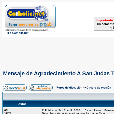
Importante:
únicamente
qu
El lugar de encuentro de los católicos en la red
Ir a Catholic.net
Mensaje de Agradecimiento A San Judas 
Foros de discusión
->
Círculo de oración
Autor
jaei
Publicado: Sab Ene 19, 2008 4:10 am
Asunto
: Mensaje
Nuevo
Tema:
Mensaje de Agradecimiento A San Judas Tadeo