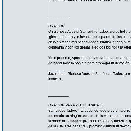
Rezar tres Glorias en honor de la Santísima Trinidad
__________
ORACIÓN
Oh glorioso Apóstol San Judas Tadeo, siervo fiel y 
Iglesia te honra y te invoca como patrón de las caus
cielo en todas mis necesidades, tribulaciones y sufr
compañía y con los demás elegidos por toda la eter
Yo te prometo, Apóstol bienaventurado, acordarme s
de hacer todo lo posible para propagar tu devoción. 
Jaculatoria. Glorioso Apóstol, San Judas Tadeo, por 
invocan.
__________
ORACIÓN PARA PEDIR TRABAJO
San Judas Tadeo, intercesor de todo problema difíci
necesario en ningún aspecto de la vida, que lo con
siempre mi calidad y gozando de salud y fuerza. Y qu
de la cual eres pariente y prometo difundir tu devoc