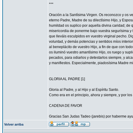
***
Oración a la Santísima Virgen. Os reconozco y os ve
eterno Padre, Madre de su dilectísimo Hijo, y Espos
humildad os suplico por aquella divina caridad; de 
misericordia de ponerme bajo vuestra segurísima y f
que lleváis esculpidos en vuestro virginal pecho. 
voluntad, y demás potencias y sentidos míos interior
al beneplácito de vuestro Hijo, a fin de que con todo
os iluminó vuestro amantísimo Hijo, os ruego y supl
pecados, para odiarlos y detestarlos siempre, y a
y manifiestos. Especialmente, piadosísima Madre mí
GLORIA AL PADRE [1]
Gloria al Padre, y al Hijo y al Espíritu Santo.
Como era en el principio, ahora y siempre, y por los 
CADENA DE FAVOR
Gracias San Judas Tadeo (jarebis) por haberme ay
Volver arriba