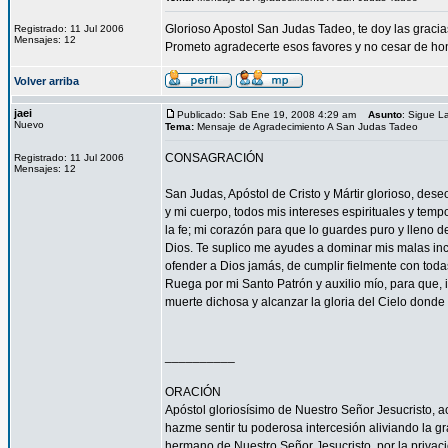
Glorioso Apostol San Judas Tadeo, te doy las grac
Registrado: 11 Jul 2006
Mensajes: 12
Prometo agradecerte esos favores y no cesar de hon
Volver arriba
jaei
Publicado: Sab Ene 19, 2008 4:29 am
Asunto
: Sigue 
Nuevo
Tema:
Mensaje de Agradecimiento A San Judas Tadeo
CONSAGRACIÓN
Registrado: 11 Jul 2006
Mensajes: 12
San Judas, Apóstol de Cristo y Mártir glorioso, des
y mi cuerpo, todos mis intereses espirituales y tem
la fe; mi corazón para que lo guardes puro y lleno 
Dios. Te suplico me ayudes a dominar mis malas inc
ofender a Dios jamás, de cumplir fielmente con todas
Ruega por mi Santo Patrón y auxilio mío, para que, i
muerte dichosa y alcanzar la gloria del Cielo dond
__________
ORACIÓN
Apóstol gloriosísimo de Nuestro Señor Jesucrist
hazme sentir tu poderosa intercesión aliviando la 
hermano de Nuestro Señor Jesucristo, por la privacio