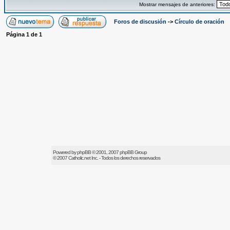
Mostrar mensajes de anteriores:
Foros de discusión
->
Círculo de oración
Página
1
de
1
Powered by
phpBB
© 2001, 2007 phpBB Group
© 2007
Catholic.net
Inc. - Todos los derechos reservados