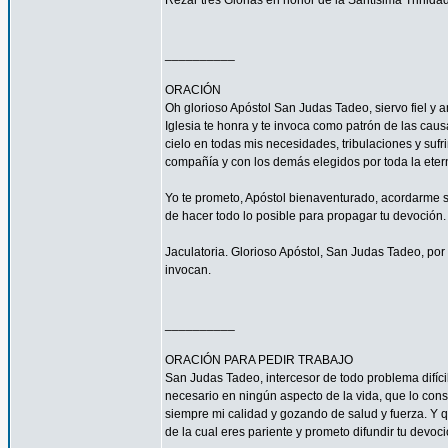
Rezar tres Glorias en honor de la Santísima Trinidad
__________
ORACIÓN
Oh glorioso Apóstol San Judas Tadeo, siervo fiel y 
Iglesia te honra y te invoca como patrón de las caus
cielo en todas mis necesidades, tribulaciones y sufr
compañía y con los demás elegidos por toda la eter
Yo te prometo, Apóstol bienaventurado, acordarme s
de hacer todo lo posible para propagar tu devoción. 
Jaculatoria. Glorioso Apóstol, San Judas Tadeo, por 
invocan.
__________
ORACIÓN PARA PEDIR TRABAJO
San Judas Tadeo, intercesor de todo problema difíci
necesario en ningún aspecto de la vida, que lo con
siempre mi calidad y gozando de salud y fuerza. Y qu
de la cual eres pariente y prometo difundir tu devoc