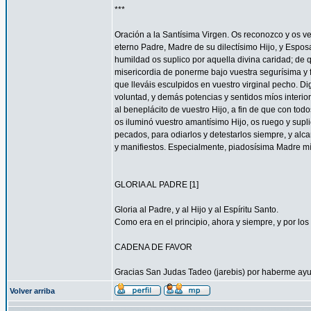
***
Oración a la Santísima Virgen. Os reconozco y os ve
eterno Padre, Madre de su dilectísimo Hijo, y Espos
humildad os suplico por aquella divina caridad; de 
misericordia de ponerme bajo vuestra segurísima y f
que lleváis esculpidos en vuestro virginal pecho. 
voluntad, y demás potencias y sentidos míos interior
al beneplácito de vuestro Hijo, a fin de que con todo
os iluminó vuestro amantísimo Hijo, os ruego y supl
pecados, para odiarlos y detestarlos siempre, y a
y manifiestos. Especialmente, piadosísima Madre mí
GLORIA AL PADRE [1]
Gloria al Padre, y al Hijo y al Espíritu Santo.
Como era en el principio, ahora y siempre, y por los 
CADENA DE FAVOR
Gracias San Judas Tadeo (jarebis) por haberme ay
Volver arriba