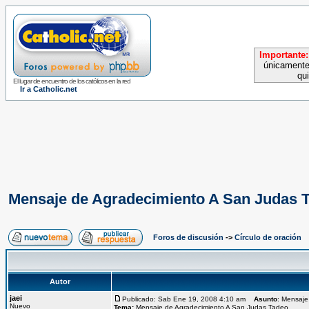
Importante:
únicamente
qu
El lugar de encuentro de los católicos en la red
Ir a Catholic.net
Mensaje de Agradecimiento A San Judas 
Foros de discusión
->
Círculo de oración
Autor
jaei
Publicado: Sab Ene 19, 2008 4:10 am
Asunto
: Mensaje
Nuevo
Tema:
Mensaje de Agradecimiento A San Judas Tadeo