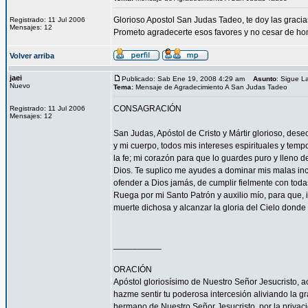
Glorioso Apostol San Judas Tadeo, te doy las grac
Registrado: 11 Jul 2006
Mensajes: 12
Prometo agradecerte esos favores y no cesar de hon
Volver arriba
jaei
Publicado: Sab Ene 19, 2008 4:29 am
Asunto
: Sigue 
Nuevo
Tema:
Mensaje de Agradecimiento A San Judas Tadeo
CONSAGRACIÓN
Registrado: 11 Jul 2006
Mensajes: 12
San Judas, Apóstol de Cristo y Mártir glorioso, des
y mi cuerpo, todos mis intereses espirituales y tem
la fe; mi corazón para que lo guardes puro y lleno 
Dios. Te suplico me ayudes a dominar mis malas inc
ofender a Dios jamás, de cumplir fielmente con todas
Ruega por mi Santo Patrón y auxilio mío, para que, i
muerte dichosa y alcanzar la gloria del Cielo dond
__________
ORACIÓN
Apóstol gloriosísimo de Nuestro Señor Jesucrist
hazme sentir tu poderosa intercesión aliviando la 
hermano de Nuestro Señor Jesucristo, por la privacio