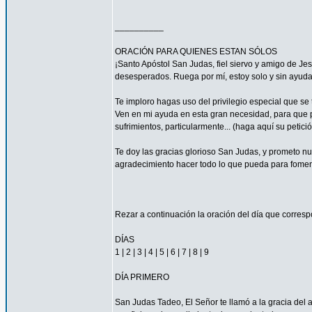
__________
ORACIÓN PARA QUIENES ESTAN SÓLOS
¡Santo Apóstol San Judas, fiel siervo y amigo de Jesú
desesperados. Ruega por mí, estoy solo y sin ayuda
Te imploro hagas uso del privilegio especial que se
Ven en mi ayuda en esta gran necesidad, para que pu
sufrimientos, particularmente... (haga aquí su petic
Te doy las gracias glorioso San Judas, y prometo n
agradecimiento hacer todo lo que pueda para fomen
Rezar a continuación la oración del día que corres
DÍAS
1 | 2 | 3 | 4 | 5 | 6 | 7 | 8 | 9
DÍA PRIMERO
San Judas Tadeo, El Señor te llamó a la gracia del 