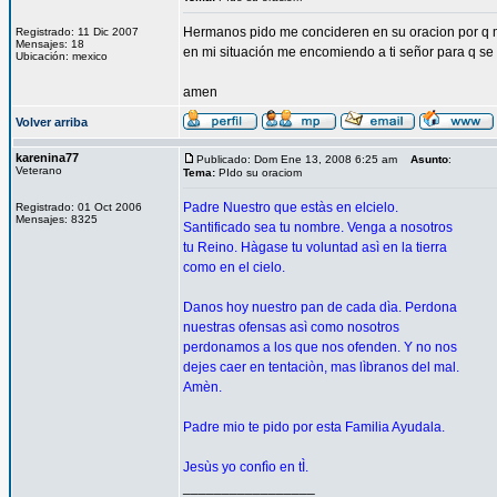
Hermanos pido me concideren en su oracion por q mi
Registrado: 11 Dic 2007
Mensajes: 18
en mi situación me encomiendo a ti señor para q se
Ubicación: mexico
amen
Volver arriba
karenina77
Publicado: Dom Ene 13, 2008 6:25 am
Asunto
:
Veterano
Tema:
PIdo su oraciom
Padre Nuestro que estàs en elcielo.
Registrado: 01 Oct 2006
Mensajes: 8325
Santificado sea tu nombre. Venga a nosotros
tu Reino. Hàgase tu voluntad asì en la tierra
como en el cielo.
Danos hoy nuestro pan de cada dìa. Perdona
nuestras ofensas asì como nosotros
perdonamos a los que nos ofenden. Y no nos
dejes caer en tentaciòn, mas lìbranos del mal.
Amèn.
Padre mio te pido por esta Familia Ayudala.
Jesùs yo confìo en tÌ.
_________________