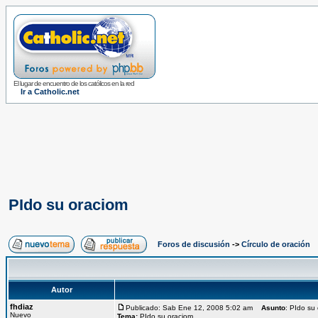
El lugar de encuentro de los católicos en la red
Ir a Catholic.net
PIdo su oraciom
Foros de discusión
->
Círculo de oración
Autor
fhdiaz
Publicado: Sab Ene 12, 2008 5:02 am
Asunto
: PIdo su
Nuevo
Tema:
PIdo su oraciom