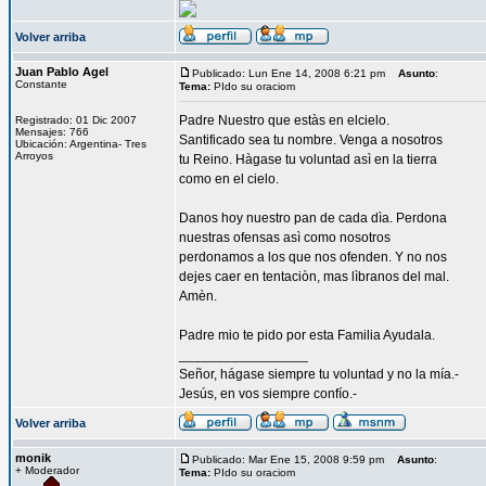
Volver arriba
Juan Pablo Agel
Publicado: Lun Ene 14, 2008 6:21 pm
Asunto
:
Constante
Tema:
PIdo su oraciom
Padre Nuestro que estàs en elcielo.
Registrado: 01 Dic 2007
Mensajes: 766
Santificado sea tu nombre. Venga a nosotros
Ubicación: Argentina- Tres
Arroyos
tu Reino. Hàgase tu voluntad asì en la tierra
como en el cielo.
Danos hoy nuestro pan de cada dìa. Perdona
nuestras ofensas asì como nosotros
perdonamos a los que nos ofenden. Y no nos
dejes caer en tentaciòn, mas lìbranos del mal.
Amèn.
Padre mio te pido por esta Familia Ayudala.
_________________
Señor, hágase siempre tu voluntad y no la mía.-
Jesús, en vos siempre confío.-
Volver arriba
monik
Publicado: Mar Ene 15, 2008 9:59 pm
Asunto
:
+ Moderador
Tema:
PIdo su oraciom