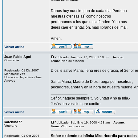
Danos hoy nuestro pan de cada dìa. Perdona
nuestras ofensas asì como nosotros
perdonamos a los que nos ofenden. Y no nos
dejes caer en tentaciòn, mas lìbranos del mal.
Amèn.
Volver arriba
Juan Pablo Agel
Publicado: Jue Ene 17, 2008 1:10 pm
Asunto
:
Constante
Tema:
PIdo su oraciom
Dios te salve Marìa, llena eres de gracia, el Señor es
Registrado: 01 Dic 2007
Mensajes: 766
Ubicación: Argentina- Tres
Arroyos
Santa Marìa, Madre de Dios, ruega por nosotros ,
pecadores, ahora y en la hora de nuestra muerte. A
_________________
Señor, hágase siempre tu voluntad y no la mía.-
Jesús, en vos siempre confío.-
Volver arriba
karenina77
Publicado: Sab Ene 19, 2008 4:28 am
Asunto
:
Veterano
Tema:
PIdo su oraciom
Señor extiende tu infinita Misericordia para todos
Registrado: 01 Oct 2006