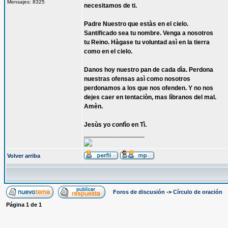
Mensajes: 8325
necesitamos de ti.
Padre Nuestro que estàs en el cielo.
Santificado sea tu nombre. Venga a nosotros
tu Reino. Hàgase tu voluntad asì en la tierra
como en el cielo.
Danos hoy nuestro pan de cada dìa. Perdona
nuestras ofensas asì como nosotros
perdonamos a los que nos ofenden. Y no nos
dejes caer en tentaciòn, mas lìbranos del mal.
Amèn.
Jesùs yo confìo en Tì.
_________________
Volver arriba
Foros de discusión
->
Círculo de oración
Página
1
de
1