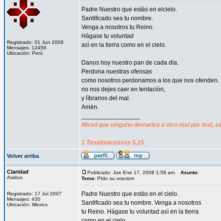
Padre Nuestro que estàs en elcielo.
Santificado sea tu nombre.
Venga a nosotros tu Reino.
Hàgase tu voluntad
Registrado: 01 Jun 2006
asì en la tierra como en el cielo.
Mensajes: 12456
Ubicación: Perú
Danos hoy nuestro pan de cada dìa.
Perdona nuestras ofensas
como nosotros perdonamos a los que nos ofenden.
no nos dejes caer en tentaciòn,
y lìbranos del mal.
Amèn.
_________________
Mirad que ninguno devuelva a otro mal por mal, si
1 Tesalonicenses 5,15
Volver arriba
Claridad
Publicado: Jue Ene 17, 2008 1:58 am
Asunto
:
Asiduo
Tema:
PIdo su oraciom
Padre Nuestro que estàs en el cielo.
Registrado: 17 Jul 2007
Mensajes: 430
Santificado sea tu nombre. Venga a nosotros
Ubicación: Mexico
tu Reino. Hàgase tu voluntad asì en la tierra
como en el cielo.