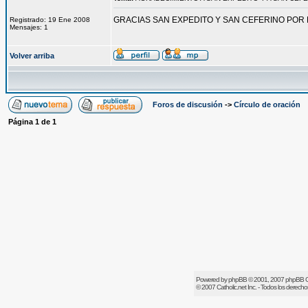
GRACIAS SAN EXPEDITO Y SAN CEFERINO POR
Registrado: 19 Ene 2008
Mensajes: 1
Volver arriba
Foros de discusión
->
Círculo de oración
Página
1
de
1
Powered by
phpBB
© 2001, 2007 phpBB 
© 2007
Catholic.net
Inc. - Todos los derech