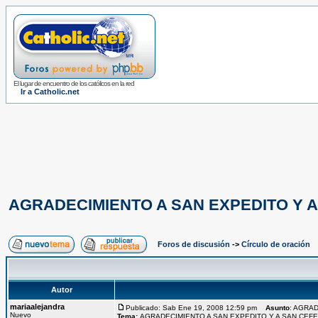
El lugar de encuentro de los católicos en la red
Ir a Catholic.net
AGRADECIMIENTO A SAN EXPEDITO Y 
Foros de discusión
->
Círculo de oración
Autor
mariaalejandra
Publicado: Sab Ene 19, 2008 12:59 pm
Asunto
: AGRA
Nuevo
Tema:
AGRADECIMIENTO A SAN EXPEDITO Y A SAN CEF