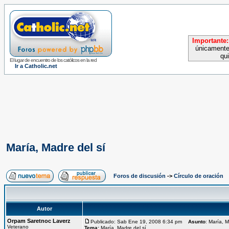
Importante:
únicamente
qu
El lugar de encuentro de los católicos en la red
Ir a Catholic.net
María, Madre del sí
Foros de discusión
->
Círculo de oración
Autor
Orpam Saretnoc Laverz
Publicado: Sab Ene 19, 2008 6:34 pm
Asunto
: María, M
Veterano
Tema:
María, Madre del sí