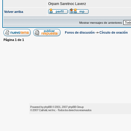
Orpam Saretnoc Laverz
Volver arriba
Mostrar mensajes de anteriores:
Foros de discusión
->
Círculo de oración
Página
1
de
1
Powered by
phpBB
© 2001, 2007 phpBB Group
© 2007
Catholic.net
Inc. - Todos los derechos reservados