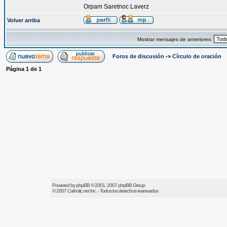
Orpam Saretnoc Laverz
Volver arriba
Mostrar mensajes de anteriores:
Foros de discusión
->
Círculo de oración
Página
1
de
1
Powered by
phpBB
© 2001, 2007 phpBB Group
© 2007
Catholic.net
Inc. - Todos los derechos reservados