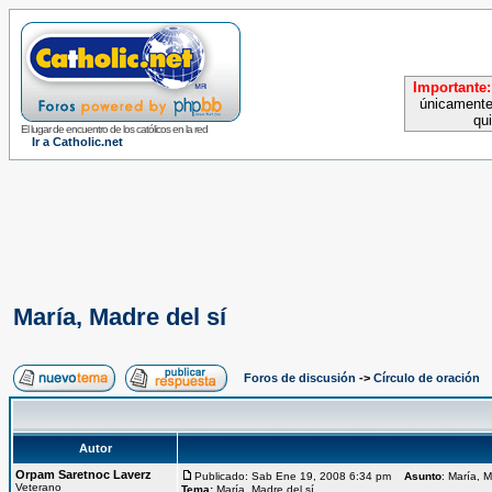
Importante:
únicamente
qu
El lugar de encuentro de los católicos en la red
Ir a Catholic.net
María, Madre del sí
Foros de discusión
->
Círculo de oración
Autor
Orpam Saretnoc Laverz
Publicado: Sab Ene 19, 2008 6:34 pm
Asunto
: María, M
Veterano
Tema:
María, Madre del sí