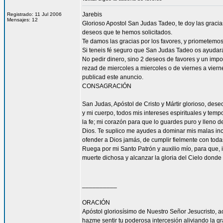
Jarebis
Registrado: 11 Jul 2006
Mensajes: 12
Glorioso Apostol San Judas Tadeo, te doy las gracia
deseos que te hemos solicitados.
Te damos las gracias por los favores, y priometemo
Si teneis fé seguro que San Judas Tadeo os ayudar
No pedir dinero, sino 2 deseos de favores y un impo
rezad de miercoles a miercoles o de viernes a vierne
publicad este anuncio.
CONSAGRACIÓN
San Judas, Apóstol de Cristo y Mártir glorioso, des
y mi cuerpo, todos mis intereses espirituales y tem
la fe; mi corazón para que lo guardes puro y lleno 
Dios. Te suplico me ayudes a dominar mis malas inc
ofender a Dios jamás, de cumplir fielmente con todas
Ruega por mi Santo Patrón y auxilio mío, para que, i
muerte dichosa y alcanzar la gloria del Cielo dond
__________
ORACIÓN
Apóstol gloriosísimo de Nuestro Señor Jesucrist
hazme sentir tu poderosa intercesión aliviando la 