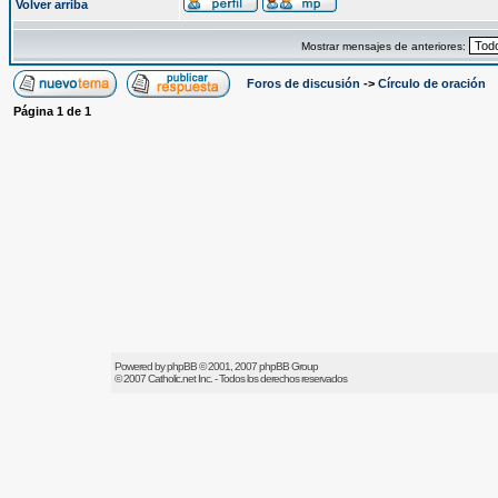
Volver arriba
Mostrar mensajes de anteriores:
Foros de discusión
->
Círculo de oración
Página
1
de
1
Powered by
phpBB
© 2001, 2007 phpBB Group
© 2007
Catholic.net
Inc. - Todos los derechos reservados