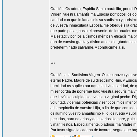
Oración. Os adoro, Espíritu Santo paráclito, por mi D
Virgen, vuestra amántísima Esposa por todos los don
caridad con que inflamasteis su santísimo y purísim
de vuestra inmaculada Esposa, me otorguéis la gra
que pude pecar; hasta el presente, de los cuales me
Majestad; y por los altísimos méritos y eficacísima
don de vuestra gracia y divino amor, otorgándome aq
predeterminado salvarme, y conducirme a sí.
***
Oración a la Santísima Virgen. Os reconozco y os ve
eterno Padre, Madre de su dilectísimo Hijo, y Espos
humildad os suplico por aquella divina caridad; de 
misericordia de ponerme bajo vuestra segurísima y f
que lleváis esculpidos en vuestro virginal pecho. 
voluntad, y demás potencias y sentidos míos interior
al beneplácito de vuestro Hijo, a fin de que con todo
os iluminó vuestro amantísimo Hijo, os ruego y supl
pecados, para odiarlos y detestarlos siempre, y a
y manifiestos. Especialmente, piadosísima Madre mí
Por favor sigue la cadena de favores, seguo que ha