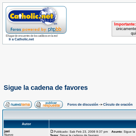
Importante:
únicamente
qu
El lugar de encuentro de los católicos en la red
Ir a Catholic.net
Sigue la cadena de favores
Foros de discusión
->
Círculo de oración
Autor
jaei
Publicado: Sab Feb 23, 2008 9:37 pm
Asunto
: Sigue l
Nuevo
Tema:
Sigue la cadena de favores