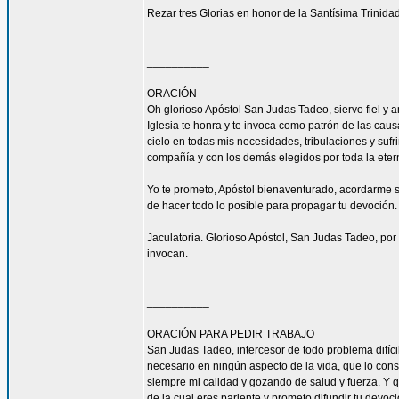
Rezar tres Glorias en honor de la Santísima Trinidad
__________
ORACIÓN
Oh glorioso Apóstol San Judas Tadeo, siervo fiel y 
Iglesia te honra y te invoca como patrón de las caus
cielo en todas mis necesidades, tribulaciones y sufr
compañía y con los demás elegidos por toda la eter
Yo te prometo, Apóstol bienaventurado, acordarme s
de hacer todo lo posible para propagar tu devoción. 
Jaculatoria. Glorioso Apóstol, San Judas Tadeo, por 
invocan.
__________
ORACIÓN PARA PEDIR TRABAJO
San Judas Tadeo, intercesor de todo problema difíci
necesario en ningún aspecto de la vida, que lo con
siempre mi calidad y gozando de salud y fuerza. Y qu
de la cual eres pariente y prometo difundir tu devoc