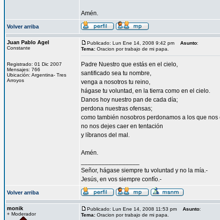
Amén.
Volver arriba
Juan Pablo Agel
Publicado: Lun Ene 14, 2008 9:42 pm
Asunto
:
Constante
Tema:
Oracion por trabajo de mi papa.
Padre Nuestro que estás en el cielo,
Registrado: 01 Dic 2007
Mensajes: 766
santificado sea tu nombre,
Ubicación: Argentina- Tres
Arroyos
venga a nosotros tu reino,
hágase tu voluntad, en la tierra como en el cielo.
Danos hoy nuestro pan de cada día;
perdona nuestras ofensas;
como también nosobros perdonamos a los que nos 
no nos dejes caer en tentación
y líbranos del mal.
Amén.
_________________
Señor, hágase siempre tu voluntad y no la mía.-
Jesús, en vos siempre confío.-
Volver arriba
monik
Publicado: Lun Ene 14, 2008 11:53 pm
Asunto
:
+ Moderador
Tema:
Oracion por trabajo de mi papa.