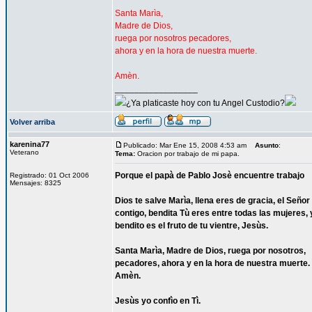
Santa Marìa,
Madre de Dios,
ruega por nosotros pecadores,
ahora y en la hora de nuestra muerte.
Amèn.
_________________
¿Ya platicaste hoy con tu Angel Custodio?
Volver arriba
karenina77
Publicado: Mar Ene 15, 2008 4:53 am
Asunto
:
Veterano
Tema:
Oracion por trabajo de mi papa.
Porque el papà de Pablo Josè encuentre trabajo
Registrado: 01 Oct 2006
Mensajes: 8325
Dios te salve Marìa, llena eres de gracia, el Señor
contigo, bendita Tù eres entre todas las mujeres, 
bendito es el fruto de tu vientre, Jesùs.
Santa Marìa, Madre de Dios, ruega por nosotros,
pecadores, ahora y en la hora de nuestra muerte.
Amèn.
Jesùs yo confìo en Tì.