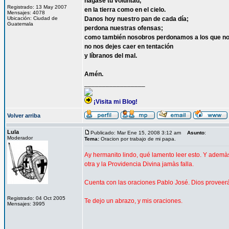
hágase tu voluntad,
Registrado: 13 May 2007
en la tierra como en el cielo.
Mensajes: 4078
Ubicación: Ciudad de
Danos hoy nuestro pan de cada día;
Guatemala
perdona nuestras ofensas;
como también nosobros perdonamos a los que no
no nos dejes caer en tentación
y líbranos del mal.
Amén.
_________________
¡Visita mi Blog!
Volver arriba
Lula
Publicado: Mar Ene 15, 2008 3:12 am
Asunto
:
Moderador
Tema:
Oracion por trabajo de mi papa.
Ay hermanito lindo, qué lamento leer esto. Y adem
otra y la Providencia Divina jamàs falla.
Cuenta con las oraciones Pablo José. Dios proveerá
Registrado: 04 Oct 2005
Te dejo un abrazo, y mis oraciones.
Mensajes: 3995