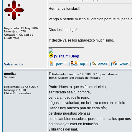
Hermanos foristas!!
Vengo a pedirle mucho su oracion porque mi papa co
Registrado: 13 May 2007
Dios los bendiga!!
Mensajes: 4078
Ubicación: Ciudad de
Guatemala
Y desde ya se los agradezco muchisimo.
_________________
¡Visita mi Blog!
Volver arriba
monika
Publicado: Lun Ene 14, 2008 9:13 pm
Asunto
:
Veterano
Tema:
Oracion por trabajo de mi papa.
Padre Nuestro que estás en el cielo,
Registrado: 31 Ago 2007
Mensajes: 1310
santificado sea tu nombre,
Ubicación: servidora
venga a nosotros tu reino,
hágase tu voluntad, en la tierra como en el cielo.
Danos hoy nuestro pan de cada día;
perdona nuestras ofensas;
como también nosobros perdonamos a los que nos 
no nos dejes caer en tentación
y líbranos del mal.