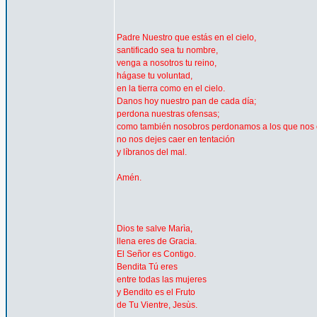
Padre Nuestro que estás en el cielo,
santificado sea tu nombre,
venga a nosotros tu reino,
hágase tu voluntad,
en la tierra como en el cielo.
Danos hoy nuestro pan de cada día;
perdona nuestras ofensas;
como también nosobros perdonamos a los que nos 
no nos dejes caer en tentación
y líbranos del mal.
Amén.
Dios te salve Marìa,
llena eres de Gracia.
El Señor es Contigo.
Bendita Tú eres
entre todas las mujeres
y Bendito es el Fruto
de Tu Vientre, Jesùs.