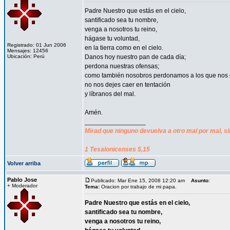
Padre Nuestro que estás en el cielo,
santificado sea tu nombre,
venga a nosotros tu reino,
hágase tu voluntad,
Registrado: 01 Jun 2006
en la tierra como en el cielo.
Mensajes: 12456
Ubicación: Perú
Danos hoy nuestro pan de cada día;
perdona nuestras ofensas;
como también nosobros perdonamos a los que nos 
no nos dejes caer en tentación
y líbranos del mal.
Amén.
_________________
Mirad que ninguno devuelva a otro mal por mal, si
1 Tesalonicenses 5,15
Volver arriba
Pablo Jose
Publicado: Mar Ene 15, 2008 12:20 am
Asunto
:
+ Moderador
Tema:
Oracion por trabajo de mi papa.
Padre Nuestro que estás en el cielo,
santificado sea tu nombre,
venga a nosotros tu reino,