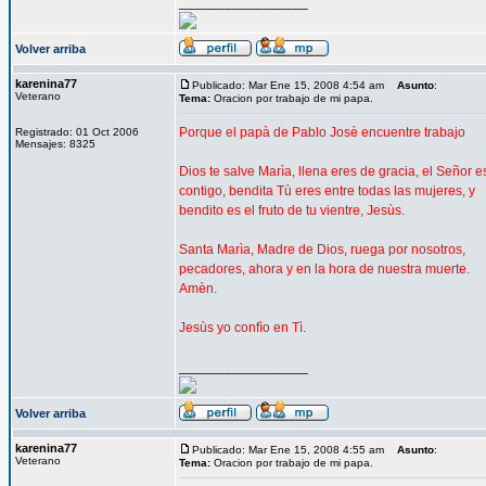
_________________
Volver arriba
karenina77
Publicado: Mar Ene 15, 2008 4:54 am
Asunto
:
Veterano
Tema:
Oracion por trabajo de mi papa.
Porque el papà de Pablo Josè encuentre trabajo
Registrado: 01 Oct 2006
Mensajes: 8325
Dios te salve Marìa, llena eres de gracia, el Señor e
contigo, bendita Tù eres entre todas las mujeres, y
bendito es el fruto de tu vientre, Jesùs.
Santa Marìa, Madre de Dios, ruega por nosotros,
pecadores, ahora y en la hora de nuestra muerte.
Amèn.
Jesùs yo confìo en Tì.
_________________
Volver arriba
karenina77
Publicado: Mar Ene 15, 2008 4:55 am
Asunto
:
Veterano
Tema:
Oracion por trabajo de mi papa.