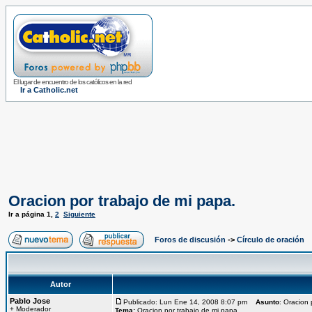
El lugar de encuentro de los católicos en la red
Ir a Catholic.net
Oracion por trabajo de mi papa.
Ir a página
1
,
2
Siguiente
Foros de discusión
->
Círculo de oración
Autor
Pablo Jose
Publicado: Lun Ene 14, 2008 8:07 pm
Asunto
: Oracion 
+ Moderador
Tema:
Oracion por trabajo de mi papa.