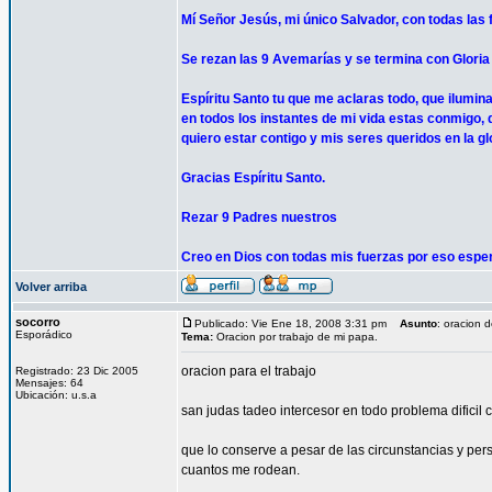
Mí Señor Jesús, mi único Salvador, con todas las 
Se rezan las 9 Avemarías y se termina con Gloria a
Espíritu Santo tu que me aclaras todo, que ilumin
en todos los instantes de mi vida estas conmigo, 
quiero estar contigo y mis seres queridos en la gl
Gracias Espíritu Santo.
Rezar 9 Padres nuestros
Creo en Dios con todas mis fuerzas por eso espe
Volver arriba
socorro
Publicado: Vie Ene 18, 2008 3:31 pm
Asunto
: oracion d
Esporádico
Tema:
Oracion por trabajo de mi papa.
oracion para el trabajo
Registrado: 23 Dic 2005
Mensajes: 64
Ubicación: u.s.a
san judas tadeo intercesor en todo problema dificil
que lo conserve a pesar de las circunstancias y pers
cuantos me rodean.