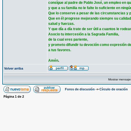
consígue al padre de Pablo José, un empleo en q
y que a su familia no le falte lo suficiente en ning
Que lo conserve a pesar de las circunstancias y
Que en él progrese mejorando siempre su calidad
salud y fuerzas.
Y que día a día trate de ser útil a cuantos le rodea
Asocio tu intercesión a la Sagrada Familia,
de la cual eres pariente,
y prometo difundir tu devoción como expresión de
a tus favores.
Amén
.
Volver arriba
Mostrar mensaje
Foros de discusión
->
Círculo de oración
Página
1
de
2