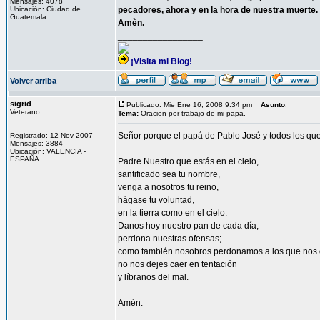
Mensajes: 4078
Ubicación: Ciudad de
pecadores, ahora y en la hora de nuestra muerte.
Guatemala
Amèn.
_________________
¡Visita mi Blog!
Volver arriba
sigrid
Publicado: Mie Ene 16, 2008 9:34 pm
Asunto
:
Veterano
Tema:
Oracion por trabajo de mi papa.
Señor porque el papá de Pablo José y todos los que
Registrado: 12 Nov 2007
Mensajes: 3884
Ubicación: VALENCIA -
ESPAÑA
Padre Nuestro que estás en el cielo,
santificado sea tu nombre,
venga a nosotros tu reino,
hágase tu voluntad,
en la tierra como en el cielo.
Danos hoy nuestro pan de cada día;
perdona nuestras ofensas;
como también nosobros perdonamos a los que nos 
no nos dejes caer en tentación
y líbranos del mal.
Amén.
_________________