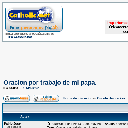
Importante:
únicamente
qu
El lugar de encuentro de los católicos en la red
Ir a Catholic.net
Oracion por trabajo de mi papa.
Ir a página
1
,
2
Siguiente
Foros de discusión
->
Círculo de oración
Autor
Pablo Jose
Publicado: Lun Ene 14, 2008 8:07 pm
Asunto
: Oracion 
+ Moderador
Tema:
Oracion por trabajo de mi papa.