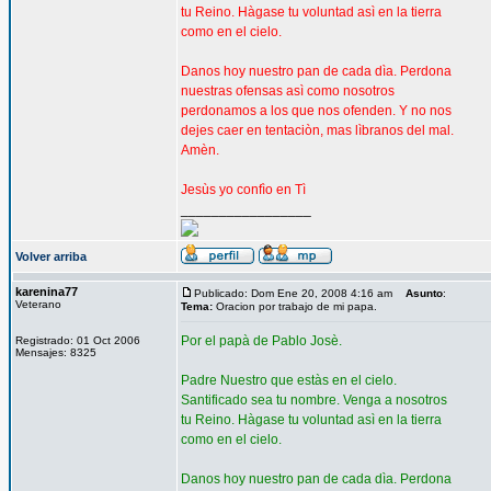
tu Reino. Hàgase tu voluntad asì en la tierra
como en el cielo.
Danos hoy nuestro pan de cada dìa. Perdona
nuestras ofensas asì como nosotros
perdonamos a los que nos ofenden. Y no nos
dejes caer en tentaciòn, mas lìbranos del mal.
Amèn.
Jesùs yo confìo en Tì
_________________
Volver arriba
karenina77
Publicado: Dom Ene 20, 2008 4:16 am
Asunto
:
Veterano
Tema:
Oracion por trabajo de mi papa.
Por el papà de Pablo Josè.
Registrado: 01 Oct 2006
Mensajes: 8325
Padre Nuestro que estàs en el cielo.
Santificado sea tu nombre. Venga a nosotros
tu Reino. Hàgase tu voluntad asì en la tierra
como en el cielo.
Danos hoy nuestro pan de cada dìa. Perdona