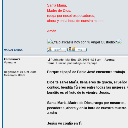
Santa Marìa,
Madre de Dios,
ruega por nosotros pecadores,
ahora y en la hora de nuestra muerte.
Amèn.
_________________
¿Ya platicaste hoy con tu Angel Custodio?
Volver arriba
karenina77
Publicado: Mar Ene 15, 2008 4:53 am
Asunto
:
Veterano
Tema:
Oracion por trabajo de mi papa.
Porque el papà de Pablo Josè encuentre trabajo
Registrado: 01 Oct 2006
Mensajes: 8325
Dios te salve Marìa, llena eres de gracia, el Señor
contigo, bendita Tù eres entre todas las mujeres, 
bendito es el fruto de tu vientre, Jesùs.
Santa Marìa, Madre de Dios, ruega por nosotros,
pecadores, ahora y en la hora de nuestra muerte.
Amèn.
Jesùs yo confìo en Tì.