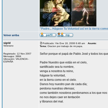
"Padre... Hágase Tu Voluntad así en la tierra como 
Volver arriba
sigrid
Publicado: Vie Ene 18, 2008 6:48 am
Asunto
:
Veterano
Tema:
Oracion por trabajo de mi papa.
Señor porque el papá de Pablo José y todos los que
Registrado: 12 Nov 2007
Mensajes: 3884
Ubicación: VALENCIA -
ESPAÑA
Padre Nuestro que estás en el cielo,
santificado sea tu nombre,
venga a nosotros tu reino,
hágase tu voluntad,
en la tierra como en el cielo.
Danos hoy nuestro pan de cada día;
perdona nuestras ofensas;
como también nosobros perdonamos a los que nos 
no nos dejes caer en tentación
y líbranos del mal.