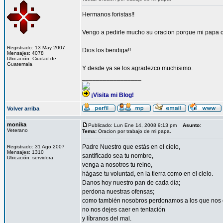
Hermanos foristas!!
Vengo a pedirle mucho su oracion porque mi papa co
Registrado: 13 May 2007
Dios los bendiga!!
Mensajes: 4078
Ubicación: Ciudad de
Guatemala
Y desde ya se los agradezco muchisimo.
_________________
¡Visita mi Blog!
Volver arriba
monika
Publicado: Lun Ene 14, 2008 9:13 pm
Asunto
:
Veterano
Tema:
Oracion por trabajo de mi papa.
Padre Nuestro que estás en el cielo,
Registrado: 31 Ago 2007
Mensajes: 1310
santificado sea tu nombre,
Ubicación: servidora
venga a nosotros tu reino,
hágase tu voluntad, en la tierra como en el cielo.
Danos hoy nuestro pan de cada día;
perdona nuestras ofensas;
como también nosobros perdonamos a los que nos 
no nos dejes caer en tentación
y líbranos del mal.