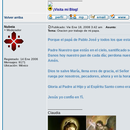
¡Visita mi Blog!
Volver arriba
Nubeia
Publicado: Vie Ene 18, 2008 3:42 am
Asunto
:
+ Moderador
Tema:
Oracion por trabajo de mi papa.
Porque el papá de Pablo José y todos los que est
Padre Nuestro que estás en el cielo, santificado s
Danos hoy nuestro pan de cada día; perdona nues
Registrado: 14 Ene 2006
Amén.
Mensajes: 9171
Ubicación: México
Dios te salve María, llena eres de gracia, el Señor
ruega por nosotros, pecadores, ahora y en la hor
Gloria al Padre al Hijo y al Espíritu Santo como er
Jesús yo confìo en Tì.
_________________
Claudia