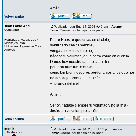
Amén.
Volver arriba
Juan Pablo Agel
Publicado: Lun Ene 14, 2008 9:42 pm
Asunto
:
Constante
Tema:
Oracion por trabajo de mi papa.
Padre Nuestro que estás en el cielo,
Registrado: 01 Dic 2007
Mensajes: 766
santificado sea tu nombre,
Ubicación: Argentina- Tres
Arroyos
venga a nosotros tu reino,
hágase tu voluntad, en la tierra como en el cielo.
Danos hoy nuestro pan de cada día;
perdona nuestras ofensas;
como también nosobros perdonamos a los que nos 
no nos dejes caer en tentación
y líbranos del mal.
Amén.
_________________
Señor, hágase siempre tu voluntad y no la mía.-
Jesús, en vos siempre confío.-
Volver arriba
monik
Publicado: Lun Ene 14, 2008 11:53 pm
Asunto
:
+ Moderador
Tema:
Oracion por trabajo de mi papa.