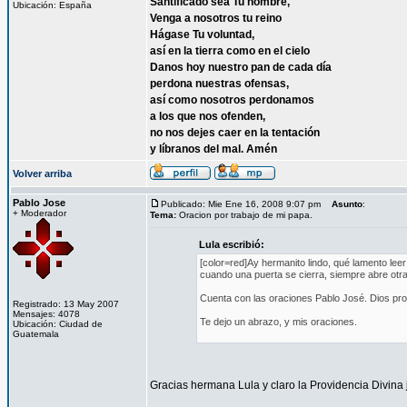
Santificado sea Tu nombre,
Ubicación: España
Venga a nosotros tu reino
Hágase Tu voluntad,
así en la tierra como en el cielo
Danos hoy nuestro pan de cada día
perdona nuestras ofensas,
así como nosotros perdonamos
a los que nos ofenden,
no nos dejes caer en la tentación
y líbranos del mal. Amén
Volver arriba
Pablo Jose
Publicado: Mie Ene 16, 2008 9:07 pm
Asunto
:
+ Moderador
Tema:
Oracion por trabajo de mi papa.
Lula escribió:
[color=red]Ay hermanito lindo, qué lamento l
cuando una puerta se cierra, siempre abre otra 
Cuenta con las oraciones Pablo José. Dios pro
Registrado: 13 May 2007
Mensajes: 4078
Te dejo un abrazo, y mis oraciones.
Ubicación: Ciudad de
Guatemala
Gracias hermana Lula y claro la Providencia Divina 