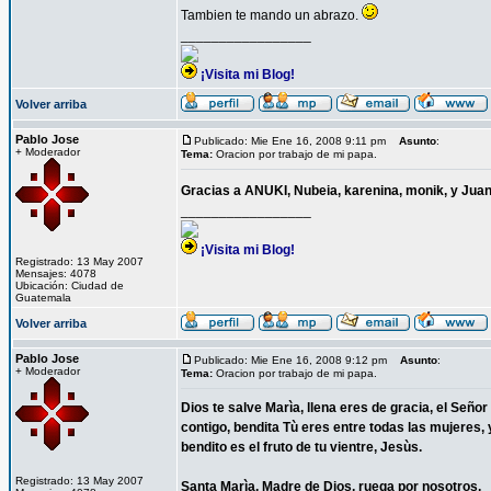
Tambien te mando un abrazo.
_________________
¡Visita mi Blog!
Volver arriba
Pablo Jose
Publicado: Mie Ene 16, 2008 9:11 pm
Asunto
:
+ Moderador
Tema:
Oracion por trabajo de mi papa.
Gracias a ANUKI, Nubeia, karenina, monik, y Juan
_________________
¡Visita mi Blog!
Registrado: 13 May 2007
Mensajes: 4078
Ubicación: Ciudad de
Guatemala
Volver arriba
Pablo Jose
Publicado: Mie Ene 16, 2008 9:12 pm
Asunto
:
+ Moderador
Tema:
Oracion por trabajo de mi papa.
Dios te salve Marìa, llena eres de gracia, el Señor
contigo, bendita Tù eres entre todas las mujeres, 
bendito es el fruto de tu vientre, Jesùs.
Registrado: 13 May 2007
Santa Marìa, Madre de Dios, ruega por nosotros,