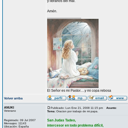
y líbranos del mal.
Amén.
_________________
El Señor es mi Pastor.....y mi copa rebosa
Volver arriba
ANUKI
Publicado: Lun Ene 21, 2008 11:15 pm
Asunto
:
Veterano
Tema:
Oracion por trabajo de mi papa.
San Judas Tadeo,
Registrado: 09 Jul 2007
Mensajes: 11143
intercesor en todo problema difícil,
Ubicación: España