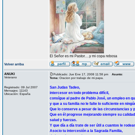
El Señor es mi Pastor.....y mi copa rebosa
Volver arriba
ANUKI
Publicado: Jue Ene 17, 2008 11:58 pm
Asunto
:
Veterano
Tema:
Oracion por trabajo de mi papa.
San Judas Tadeo,
Registrado: 09 Jul 2007
Mensajes: 11143
intercesor en todo problema difícil,
Ubicación: España
consígue al padre de Pablo José, un empleo en q
y que a su familia no le falte lo suficiente en ning
Que lo conserve a pesar de las circunstancias y
Que en él progrese mejorando siempre su calidad
salud y fuerzas.
Y que día a día trate de ser útil a cuantos le rodea
Asocio tu intercesión a la Sagrada Familia,