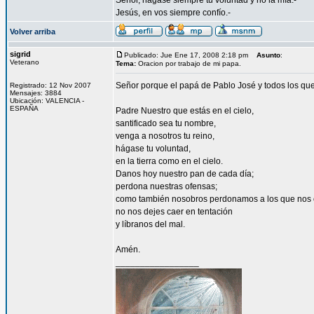
Señor, hágase siempre tu voluntad y no la mía.-
Jesús, en vos siempre confío.-
Volver arriba
sigrid
Publicado: Jue Ene 17, 2008 2:18 pm
Asunto
:
Veterano
Tema:
Oracion por trabajo de mi papa.
Señor porque el papá de Pablo José y todos los que
Registrado: 12 Nov 2007
Mensajes: 3884
Ubicación: VALENCIA -
ESPAÑA
Padre Nuestro que estás en el cielo,
santificado sea tu nombre,
venga a nosotros tu reino,
hágase tu voluntad,
en la tierra como en el cielo.
Danos hoy nuestro pan de cada día;
perdona nuestras ofensas;
como también nosobros perdonamos a los que nos 
no nos dejes caer en tentación
y líbranos del mal.
Amén.
_________________