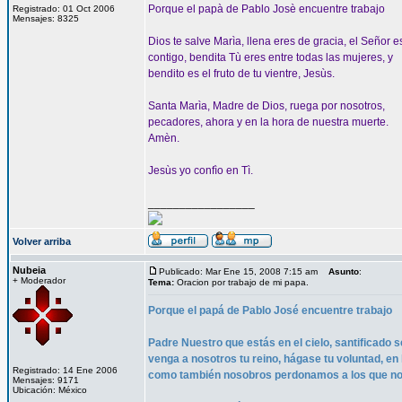
Porque el papà de Pablo Josè encuentre trabajo
Registrado: 01 Oct 2006
Mensajes: 8325
Dios te salve Marìa, llena eres de gracia, el Señor e
contigo, bendita Tù eres entre todas las mujeres, y
bendito es el fruto de tu vientre, Jesùs.
Santa Marìa, Madre de Dios, ruega por nosotros,
pecadores, ahora y en la hora de nuestra muerte.
Amèn.
Jesùs yo confìo en Tì.
_________________
Volver arriba
Nubeia
Publicado: Mar Ene 15, 2008 7:15 am
Asunto
:
+ Moderador
Tema:
Oracion por trabajo de mi papa.
Porque el papá de Pablo José encuentre trabajo
Padre Nuestro que estás en el cielo, santificado 
venga a nosotros tu reino, hágase tu voluntad, en
Registrado: 14 Ene 2006
como también nosobros perdonamos a los que nos 
Mensajes: 9171
Ubicación: México