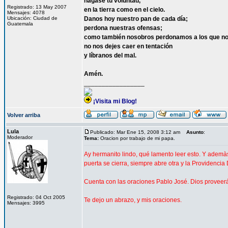
hágase tu voluntad,
Registrado: 13 May 2007
en la tierra como en el cielo.
Mensajes: 4078
Ubicación: Ciudad de
Danos hoy nuestro pan de cada día;
Guatemala
perdona nuestras ofensas;
como también nosobros perdonamos a los que no
no nos dejes caer en tentación
y líbranos del mal.
Amén.
_________________
¡Visita mi Blog!
Volver arriba
Lula
Publicado: Mar Ene 15, 2008 3:12 am
Asunto
:
Moderador
Tema:
Oracion por trabajo de mi papa.
Ay hermanito lindo, qué lamento leer esto. Y ade
puerta se cierra, siempre abre otra y la Providencia 
Cuenta con las oraciones Pablo José. Dios proveerá
Registrado: 04 Oct 2005
Te dejo un abrazo, y mis oraciones.
Mensajes: 3995