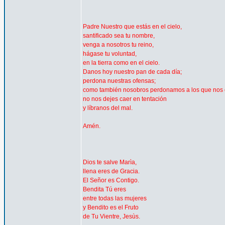
Padre Nuestro que estás en el cielo,
santificado sea tu nombre,
venga a nosotros tu reino,
hágase tu voluntad,
en la tierra como en el cielo.
Danos hoy nuestro pan de cada día;
perdona nuestras ofensas;
como también nosobros perdonamos a los que nos 
no nos dejes caer en tentación
y líbranos del mal.
Amén.
Dios te salve Marìa,
llena eres de Gracia.
El Señor es Contigo.
Bendita Tú eres
entre todas las mujeres
y Bendito es el Fruto
de Tu Vientre, Jesùs.