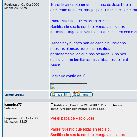
Te suplicamos Señor que el papà de Josè Pablo
Registrado: 01 Oct 2006
Mensajes: 8325
encuentre un buen trabajo, por tu Infinita Misericord
Padre Nuestro que estas en el cielo.
Santificado sea tu nombre. Venga a nosotros
tu Reino. Hàgase tu voluntad asì en la tierra como en
Danos hoy nuestro pan de cada dìa. Perdona
nuestras ofensas asì como nosotros
perdonamos a los que nos ofenden. Y no nos
dejes caer en tent6aciòn, mas lìbranos del mal.
Amèn.
Jesùs yo confìo en Tì.
_________________
Volver arriba
karenina77
Publicado: Dom Ene 20, 2008 4:11 am
Asunto
:
Veterano
Tema:
Oracion por trabajo de mi papa.
Por el papà de Pablo Josè.
Registrado: 01 Oct 2006
Mensajes: 8325
Padre Nuestro que estàs en el cielo.
Santificado sea tu nombre. Venga a nosotros