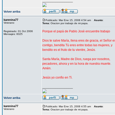
_________________
Volver arriba
karenina77
Publicado: Mar Ene 15, 2008 4:54 am
Asunto
:
Veterano
Tema:
Oracion por trabajo de mi papa.
Porque el papà de Pablo Josè encuentre trabajo
Registrado: 01 Oct 2006
Mensajes: 8325
Dios te salve Marìa, llena eres de gracia, el Señor e
contigo, bendita Tù eres entre todas las mujeres, y
bendito es el fruto de tu vientre, Jesùs.
Santa Marìa, Madre de Dios, ruega por nosotros,
pecadores, ahora y en la hora de nuestra muerte.
Amèn.
Jesùs yo confìo en Tì.
_________________
Volver arriba
karenina77
Publicado: Mar Ene 15, 2008 4:55 am
Asunto
:
Veterano
Tema:
Oracion por trabajo de mi papa.