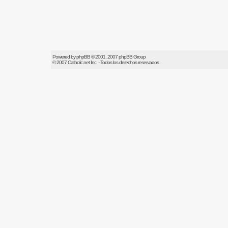
Powered by
phpBB
© 2001, 2007 phpBB Group
© 2007
Catholic.net
Inc. - Todos los derechos reservados