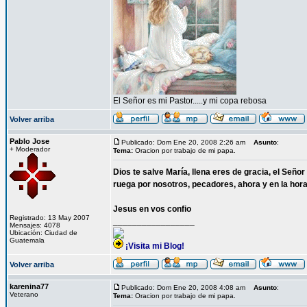
El Señor es mi Pastor.....y mi copa rebosa
Volver arriba
Pablo Jose
Publicado: Dom Ene 20, 2008 2:26 am
Asunto
:
+ Moderador
Tema:
Oracion por trabajo de mi papa.
Dios te salve María, llena eres de gracia, el Señor
ruega por nosotros, pecadores, ahora y en la hor
Jesus en vos confio
Registrado: 13 May 2007
_________________
Mensajes: 4078
Ubicación: Ciudad de
Guatemala
¡Visita mi Blog!
Volver arriba
karenina77
Publicado: Dom Ene 20, 2008 4:08 am
Asunto
:
Veterano
Tema:
Oracion por trabajo de mi papa.