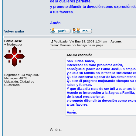
de la cual eres pariente,
y prometo difundir tu devoción como expresión de
a tus favores.
Amén
.
Volver arriba
Pablo Jose
Publicado: Vie Ene 18, 2008 1:34 am
Asunto
:
+ Moderador
Tema:
Oracion por trabajo de mi papa.
ANUKI escribió:
San Judas Tadeo,
intercesor en todo problema difícil,
consígue al padre de Pablo José, un empl
y que a su familia no le falte lo suficiente 
Registrado: 13 May 2007
Que lo conserve a pesar de las circunstanc
Mensajes: 4078
Que en él progrese mejorando siempre su 
Ubicación: Ciudad de
salud y fuerzas.
Guatemala
Y que día a día trate de ser útil a cuantos l
Asocio tu intercesión a la Sagrada Familia,
de la cual eres pariente,
y prometo difundir tu devoción como expre
a tus favores.
Amén
.
Amén..
_________________