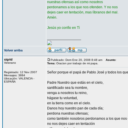
nuestras ofensas asì como nosotros
perdonamos a los que nos ofenden. Y no nos
dejes caer en tentaciòn, mas lìbranos del mal.
Amèn.
Jesùs yo confìo en Tì
_________________
Volver arriba
sigrid
Publicado: Dom Ene 20, 2008 8:48 am
Asunto
:
Veterano
Tema:
Oracion por trabajo de mi papa.
Señor porque el papá de Pablo José y todos los que
Registrado: 12 Nov 2007
Mensajes: 3884
Ubicación: VALENCIA -
ESPAÑA
Padre Nuestro que estás en el cielo,
santificado sea tu nombre,
venga a nosotros tu reino,
hágase tu voluntad,
en la tierra como en el cielo.
Danos hoy nuestro pan de cada día;
perdona nuestras ofensas;
como también nosobros perdonamos a los que nos 
no nos dejes caer en tentación