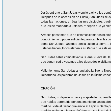
Jesús entrenó a San Judas y envió a él y a los demá
Después de la ascensión de Cristo, San Judas se de
todas las naciones, y háganlas mis discípulos; bautí
que les he mandado a ustedes. Y sepan que yo siemp
A veces pensamos que no estamos llamados ni envi
conocimiento o poder suficiente para cambiar las c
como San Judas, "Ustedes son la sal de la sierra.... 
ustedes hacen, todos alaben a su Padre que está en 
San Judas sabía cómo llevar la Buena Nueva de Jes
que tienen sed o vestimos a los desnudos o visitam
Valientemente San Judas anunciaba la Buena Nueva d
Recordaba las palabras de Jesús en la última cena: 
ORACIÓN
San Judas, tú dejaste tu casa y viajaste lejos para
que habías aprendido personalmente de las palabras y
martirio. Pide al Señor que envíe al Espíritu Santo
egoísta, violento e injusto. Ayúdanos a ser la sal d