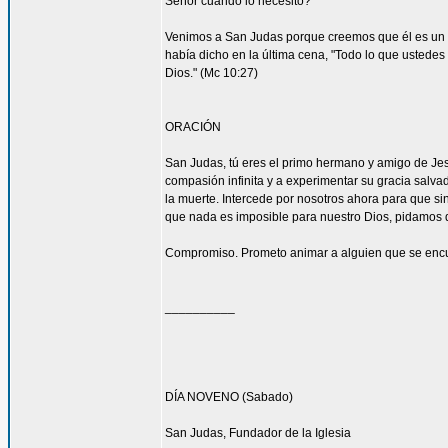
Señor cuando lo necesito?
Venimos a San Judas porque creemos que él es un 
había dicho en la última cena, "Todo lo que ustedes 
Dios." (Mc 10:27)
ORACIÓN
San Judas, tú eres el primo hermano y amigo de Jesú
compasión infinita y a experimentar su gracia salvad
la muerte. Intercede por nosotros ahora para que sin
que nada es imposible para nuestro Dios, pidamos 
Compromiso. Prometo animar a alguien que se encu
__________
DÍA NOVENO (Sabado)
San Judas, Fundador de la Iglesia