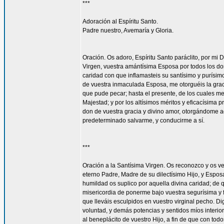
***
Adoración al Espíritu Santo.
Padre nuestro, Avemaría y Gloria.
Oración. Os adoro, Espíritu Santo paráclito, por mi D
Virgen, vuestra amántísima Esposa por todos los don
caridad con que inflamasteis su santísimo y purísim
de vuestra inmaculada Esposa, me otorguéis la gra
que pude pecar; hasta el presente, de los cuales me
Majestad; y por los altísimos méritos y eficacísima
don de vuestra gracia y divino amor, otorgándome aq
predeterminado salvarme, y conducirme a sí.
***
Oración a la Santísima Virgen. Os reconozco y os ve
eterno Padre, Madre de su dilectísimo Hijo, y Espos
humildad os suplico por aquella divina caridad; de 
misericordia de ponerme bajo vuestra segurísima y f
que lleváis esculpidos en vuestro virginal pecho. 
voluntad, y demás potencias y sentidos míos interior
al beneplácito de vuestro Hijo, a fin de que con todo