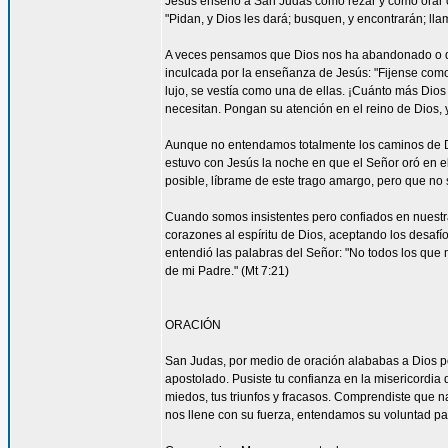
Jesús enseñó a San Judas cómo rezar y cómo orar c
"Pidan, y Dios les dará; busquen, y encontrarán; llam
A veces pensamos que Dios nos ha abandonado o que
inculcada por la enseñanza de Jesús: "Fijense como c
lujo, se vestía como una de ellas. ¡Cuánto más Dios h
necesitan. Pongan su atención en el reino de Dios, y
Aunque no entendamos totalmente los caminos de 
estuvo con Jesús la noche en que el Señor oró en el
posible, líbrame de este trago amargo, pero que no s
Cuando somos insistentes pero confiados en nuestra
corazones al espíritu de Dios, aceptando los desa
entendió las palabras del Señor: "No todos los que m
de mi Padre." (Mt 7:21)
ORACIÓN
San Judas, por medio de oración alababas a Dios por
apostolado. Pusiste tu confianza en la misericordia
miedos, tus triunfos y fracasos. Comprendiste que n
nos llene con su fuerza, entendamos su voluntad 