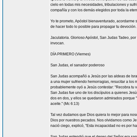
cielo en todas mis necesidades, tribulaciones y sufr
compañía y con los demás elegidos por toda la eter
Yo te prometo, Apóstol bienaventurado, acordarme s
de hacer todo lo posible para propagar tu devoción. 
Jaculatoria. Glorioso Apóstol, San Judas Tadeo, por 
invocan.
DÍA PRIMERO (Viernes)
San Judas, el sanador poderoso
San Judas acompañó a Jesús por las aldeas de Israel 
a una mujer sufriendo hemorragias, resucitar a los 
probablemente oyó a Jesús contestar: "Recobra tu vi
San Judas fue uno de los discípulos a quienes Jesús 
dos en dos, y ellos se quedaron admirados porque
aceite." (Mc 6:13)
Tal vez dudamos que Dios quiera lo mejor para nos
Dios por nuestros pecados. Nos olvidamos como Je
nació ciego, explicó, "Esta incapacidad no es por ha
San Judas entendió que el deseo del Señor era sana