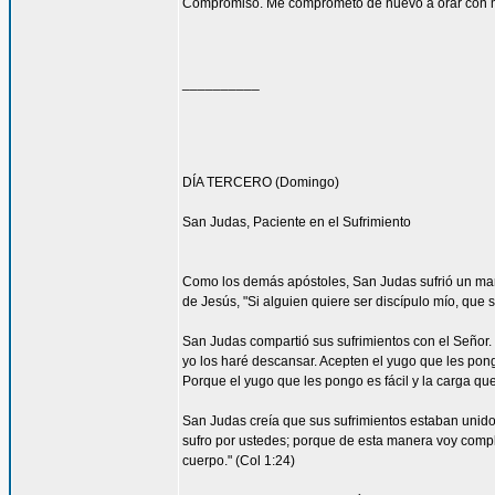
Compromiso. Me comprometo de nuevo a orar con má
__________
DÍA TERCERO (Domingo)
San Judas, Paciente en el Sufrimiento
Como los demás apóstoles, San Judas sufrió un marti
de Jesús, "Si alguien quiere ser discípulo mío, que 
San Judas compartió sus sufrimientos con el Señor.
yo los haré descansar. Acepten el yugo que les pon
Porque el yugo que les pongo es fácil y la carga que 
San Judas creía que sus sufrimientos estaban unidos 
sufro por ustedes; porque de esta manera voy complet
cuerpo." (Col 1:24)