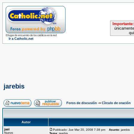
Importante:
únicamente
qu
El lugar de encuentro de los católicos en la red
Ir a Catholic.net
jarebis
Foros de discusión
->
Círculo de oración
Autor
jaei
Publicado: Jue Mar 20, 2008 7:38 pm
Asunto
: jarebis
Nuevo
Tema:
jarebis