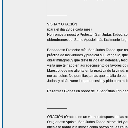
__________
VISITA Y ORACIÓN
(para el día 28 de cada mes)
Honremos a nuestro Protector, San Judas Tadeo, c
obtendremos del Santo Apóstol más fácilmente la g
Bondadoso Protector mío, San Judas Tadeo, que reci
práctica de las virtudes y predicar su Evangelio, q
obrar milagros, y que diste tu vida en defensa y tes
visita que te hago en agradecimiento de favores ob
Maestro, que me aliente en la práctica de la virtud,
me acrisolen. No permitas jamás que la falta de con
Judas, y alcánzame lo que necesito y pido para mi 
Rezar tres Glorias en honor de la Santísima Trinidad
__________
ORACIÓN (Oracion en un viernes despues de las no
Oh glorioso Apóstol San Judas Tadeo, siervo fiel y 
Iglesia te honra y te invoca como patrón de las caus