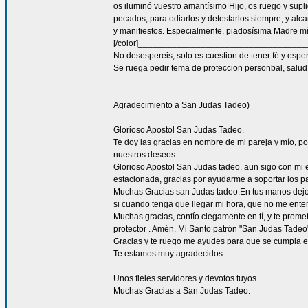
os iluminó vuestro amantísimo Hijo, os ruego y supl
pecados, para odiarlos y detestarlos siempre, y a
y manifiestos. Especialmente, piadosísima Madre mía
[/color]__________________________________
No desespereis, solo es cuestion de tener fé y espe
Se ruega pedir tema de proteccion personbal, salud, 
Agradecimiento a San Judas Tadeo)
Glorioso Apostol San Judas Tadeo.
Te doy las gracias en nombre de mi pareja y mío, 
nuestros deseos.
Glorioso Apostol San Judas tadeo, aun sigo con mi
estacionada, gracias por ayudarme a soportar los pa
Muchas Gracias san Judas tadeo.En tus manos dejo ,
si cuando tenga que llegar mi hora, que no me enter
Muchas gracias, confío ciegamente en tí, y te prome
protector . Amén. Mi Santo patrón "San Judas Tadeo"
Gracias y te ruego me ayudes para que se cumpla el
Te estamos muy agradecidos.
Unos fieles servidores y devotos tuyos.
Muchas Gracias a San Judas Tadeo.