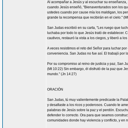
Al acompañar a Jesús y al escuchar su enseñanza, S
cuando Jesús enseñó, "Bienaventurados son los que 
ustedes cuando por cause mía los maldigan, los per
grande la recompensa que recibirán en el cielo." (Mt
San Judas escribió en su carta, "Les ruego que luch
luchaba por todo lo que Jesús trató de establecer. 
cautivos, restauró la vista a los ciegos, y liberó a lo
A veces resistimos el reto del Señor para luchar por 
conveniencia. San Judas no fue así. El trabajó por 
Por su compromiso al reino de justicia y paz, San 
(Mt 10:22) Sin embargo, él disfrutó de la paz que Je
mundo." (Jn 14:27)
ORACIÓN
San Judas, tú muy valientemente predicaste la Palab
y desafiaste a los ricos y poderosos. Cuando te ame
palabras de Jesús sobre la paz y el perdón. Escucha
defender lo correcto. Ora para que seamos construc
comunidades donde hay violencia y conflicto, y en 