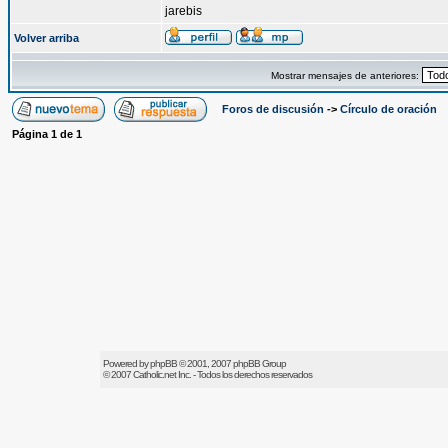
jarebis
Volver arriba
Mostrar mensajes de anteriores:
Foros de discusión
->
Círculo de oración
Página
1
de
1
Powered by
phpBB
© 2001, 2007 phpBB Group
© 2007
Catholic.net
Inc. - Todos los derechos reservados