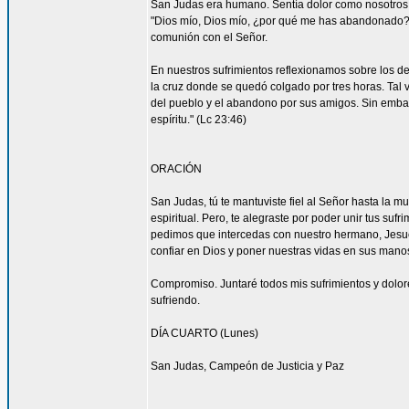
San Judas era humano. Sentía dolor como nosotros. 
"Dios mío, Dios mío, ¿por qué me has abandonado?" 
comunión con el Señor.
En nuestros sufrimientos reflexionamos sobre los de
la cruz donde se quedó colgado por tres horas. Tal 
del pueblo y el abandono por sus amigos. Sin embar
espíritu." (Lc 23:46)
ORACIÓN
San Judas, tú te mantuviste fiel al Señor hasta la mu
espiritual. Pero, te alegraste por poder unir tus suf
pedimos que intercedas con nuestro hermano, Jesucr
confiar en Dios y poner nuestras vidas en sus mano
Compromiso. Juntaré todos mis sufrimientos y dolor
sufriendo.
DÍA CUARTO (Lunes)
San Judas, Campeón de Justicia y Paz