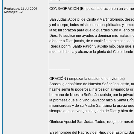
CONSAGRACIÓN (Empezar la oracion en un vierne
Registrado: 11 Jul 2006
Mensajes: 12
San Judas, Apóstol de Cristo y Mártir glorioso, des
y mi cuerpo, todos mis intereses espirituales y tem
la fe; mi corazón para que lo guardes puro y lleno 
Dios. Te suplico me ayudes a dominar mis malas inc
ofender a Dios jamás, de cumplir fielmente con todas
Ruega por mi Santo Patrón y auxilio mío, para que, i
muerte dichosa y alcanzar la gloria del Cielo dond
__________
ORACIÓN ( empezar la oracion en un viernes)
Apóstol gloriosísimo de Nuestro Señor Jesucrist
hazme sentir tu poderosa intercesión aliviando la 
hermano de Nuestro Señor Jesucristo, por la privacio
la promesa que el divino Salvador hizo a Santa Bríg
misericordias y de su Madre Santísima la gracia qu
siempre que convenga a la gloria de Dios y bien de 
Glorioso Apóstol San Judas Tadeo, ruega por nosotr
En el nombre del Padre, y del Hijo, y del Espíritu S