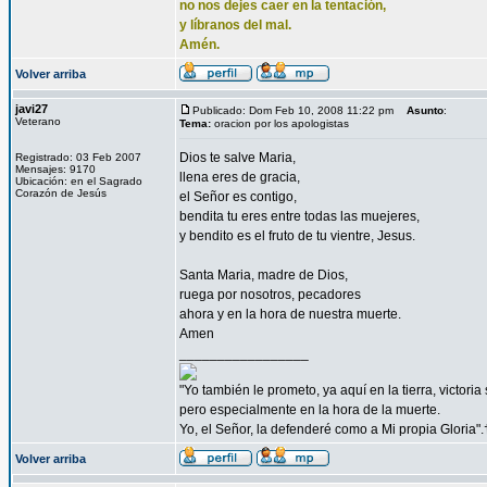
no nos dejes caer en la tentación,
y líbranos del mal.
Amén.
Volver arriba
javi27
Publicado: Dom Feb 10, 2008 11:22 pm
Asunto
:
Veterano
Tema:
oracion por los apologistas
Dios te salve Maria,
Registrado: 03 Feb 2007
Mensajes: 9170
llena eres de gracia,
Ubicación: en el Sagrado
Corazón de Jesús
el Señor es contigo,
bendita tu eres entre todas las muejeres,
y bendito es el fruto de tu vientre, Jesus.
Santa Maria, madre de Dios,
ruega por nosotros, pecadores
ahora y en la hora de nuestra muerte.
Amen
_________________
"Yo también le prometo, ya aquí en la tierra, victori
pero especialmente en la hora de la muerte.
Yo, el Señor, la defenderé como a Mi propia Gloria".
Volver arriba