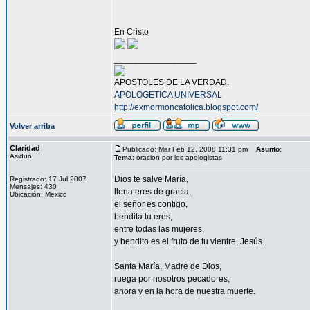
En Cristo
_________________
APOSTOLES DE LA VERDAD.
APOLOGETICA UNIVERSAL
http://exmormoncatolica.blogspot.com/
Volver arriba
Claridad
Publicado: Mar Feb 12, 2008 11:31 pm
Asunto
:
Asiduo
Tema:
oracion por los apologistas
Dios te salve María,
Registrado: 17 Jul 2007
Mensajes: 430
llena eres de gracia,
Ubicación: Mexico
el señor es contigo,
bendita tu eres,
entre todas las mujeres,
y bendito es el fruto de tu vientre, Jesús.
Santa María, Madre de Dios,
ruega por nosotros pecadores,
ahora y en la hora de nuestra muerte.