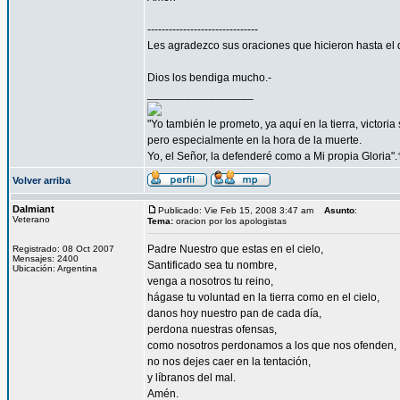
-------------------------------
Les agradezco sus oraciones que hicieron hasta el 
Dios los bendiga mucho.-
_________________
"Yo también le prometo, ya aquí en la tierra, victori
pero especialmente en la hora de la muerte.
Yo, el Señor, la defenderé como a Mi propia Gloria".
Volver arriba
Dalmiant
Publicado: Vie Feb 15, 2008 3:47 am
Asunto
:
Veterano
Tema:
oracion por los apologistas
Padre Nuestro que estas en el cielo,
Registrado: 08 Oct 2007
Mensajes: 2400
Santificado sea tu nombre,
Ubicación: Argentina
venga a nosotros tu reino,
hágase tu voluntad en la tierra como en el cielo,
danos hoy nuestro pan de cada día,
perdona nuestras ofensas,
como nosotros perdonamos a los que nos ofenden,
no nos dejes caer en la tentación,
y líbranos del mal.
Amén.