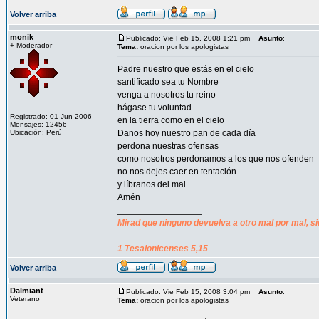
Volver arriba
monik
Publicado: Vie Feb 15, 2008 1:21 pm
Asunto
:
+ Moderador
Tema:
oracion por los apologistas
Padre nuestro que estás en el cielo
santificado sea tu Nombre
venga a nosotros tu reino
hágase tu voluntad
Registrado: 01 Jun 2006
en la tierra como en el cielo
Mensajes: 12456
Ubicación: Perú
Danos hoy nuestro pan de cada día
perdona nuestras ofensas
como nosotros perdonamos a los que nos ofenden
no nos dejes caer en tentación
y líbranos del mal.
Amén
_________________
Mirad que ninguno devuelva a otro mal por mal, si
1 Tesalonicenses 5,15
Volver arriba
Dalmiant
Publicado: Vie Feb 15, 2008 3:04 pm
Asunto
:
Veterano
Tema:
oracion por los apologistas