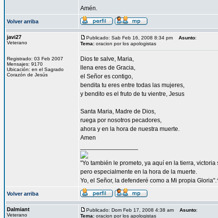
Amén.
Volver arriba
javi27
Publicado: Sab Feb 16, 2008 8:34 pm
Asunto
:
Veterano
Tema:
oracion por los apologistas
Dios te salve, Maria,
Registrado: 03 Feb 2007
Mensajes: 9170
llena eres de Gracia,
Ubicación: en el Sagrado
Corazón de Jesús
el Señor es contigo,
bendita tu eres entre todas las mujeres,
y bendito es el fruto de tu vientre, Jesus
Santa Maria, Madre de Dios,
ruega por nosotros pecadores,
ahora y en la hora de nuestra muerte.
Amen
_________________
"Yo también le prometo, ya aquí en la tierra, victori
pero especialmente en la hora de la muerte.
Yo, el Señor, la defenderé como a Mi propia Gloria".
Volver arriba
Dalmiant
Publicado: Dom Feb 17, 2008 4:38 am
Asunto
:
Veterano
Tema:
oracion por los apologistas