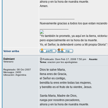
ahora y en la hora de nuestra muerte.
Amen.
------------------------------------
Nuevamente gracias a todos los que estan rezando p
_________________
"Yo también le prometo, ya aquí en la tierra, victori
pero especialmente en la hora de la muerte.
Yo, el Señor, la defenderé como a Mi propia Gloria".
Volver arriba
Dalmiant
Publicado: Dom Feb 17, 2008 7:50 pm
Asunto
:
Veterano
Tema:
oracion por los apologistas
Dios te salve Maria,
Registrado: 08 Oct 2007
Mensajes: 2400
llena eres de Gracia,
Ubicación: Argentina
el Señor es contigo,
bendita tu eres entre todas las mujeres,
y bendito es el fruto de tu vientre, Jesus.
Santa Maria, Madre de Dios,
ruega por nosotros pecadores,
ahora y en la hora de nuestra muerte.