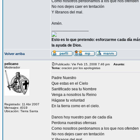
Como nosotros perdonamos a los que nos ofenden
No nos dejes caer en tentación
Y líbranos del mal.
Amén.
_________________
Esto es lo que pretendo: esforzarme cada día más
la ayuda de Dios.
Volver arriba
pelicano
Publicado: Vie Feb 15, 2008 7:46 pm
Asunto
:
Moderador
Tema:
oracion por los apologistas
Padre Nuestro
Que estas en el Cielo
Santificado sea tu Nombre
Venga a nosotros tu Reino
Hágase tu voluntad
Registrado: 11 Abr 2007
En la tierra como en el cielo.
Mensajes: 4019
Ubicación: Tierra Santa
Danos hoy nuestro pan de cada día
Perdona nuestras ofensas
Como nosotros perdonamos a los que nos ofenden
No nos dejes caer en tentación
Y líbranos del mal.