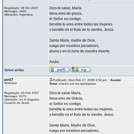
Dios te salve, María,
Registrado: 08 Oct 2007
Mensajes: 2400
llena eres de gracia,
Ubicación: Argentina
el Señor es contigo,
bendita tu eres entre todas las mujeres
y bendito es el fruto de tu vientre, Jesús.
Santa María, madre de Dios,
ruega por nosotros pecadores,
ahora y en la hora de nuestra muerte.
Amén
Volver arriba
javi27
Publicado: Dom Feb 17, 2008 3:54 pm
Asunto
:
Veterano
Tema:
oracion por los apologistas
Dios te salve Maria,
Registrado: 03 Feb 2007
Mensajes: 9170
llena eres de Gracia,
Ubicación: en el Sagrado
Corazón de Jesús
el Señor es contigo,
bendita tu eres entre todas las mujeres,
y bendito es el fruto de tu vientre, Jesus.
Santa Maria, Madre de Dios,
ruega por nosotros pecadores,