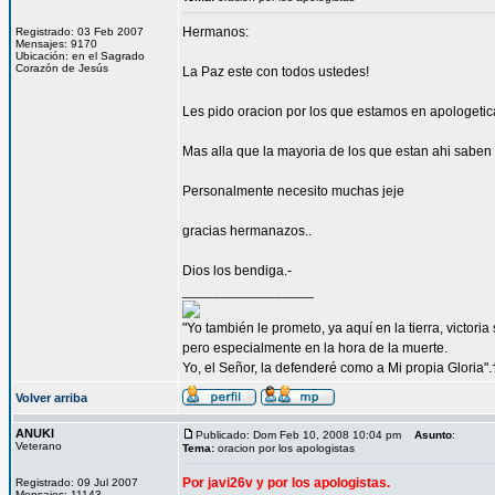
Hermanos:
Registrado: 03 Feb 2007
Mensajes: 9170
Ubicación: en el Sagrado
Corazón de Jesús
La Paz este con todos ustedes!
Les pido oracion por los que estamos en apologetica
Mas alla que la mayoria de los que estan ahi sab
Personalmente necesito muchas jeje
gracias hermanazos..
Dios los bendiga.-
_________________
"Yo también le prometo, ya aquí en la tierra, victori
pero especialmente en la hora de la muerte.
Yo, el Señor, la defenderé como a Mi propia Gloria".
Volver arriba
ANUKI
Publicado: Dom Feb 10, 2008 10:04 pm
Asunto
:
Veterano
Tema:
oracion por los apologistas
Por javi26v y por los apologistas.
Registrado: 09 Jul 2007
Mensajes: 11143