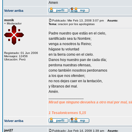
Amen
Volver arriba
monik
Publicado: Mie Feb 13, 2008 3:07 pm
Asunto
:
+ Moderador
Tema:
oracion por los apologistas
Padre nuestro que estás en el cielo,
santificado sea tu Nombre;
venga a nosotros tu Reino;
hágase tu voluntad
Registrado: 01 Jun 2006
en la tierra como en el cielo.
Mensajes: 12456
Ubicación: Perú
Danos hoy nuestro pan de cada día;
perdona nuestras ofensas,
como también nosotros perdonamos
a los que nos ofenden;
no nos dejes caer en la tentación,
y líbranos del mal.
Amén.
_________________
Mirad que ninguno devuelva a otro mal por mal, si
1 Tesalonicenses 5,15
Volver arriba
javi27
Publicado: Jue Feb 14, 2008 1:39 am
Asunto
: