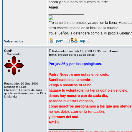
ahora y en la hora de nuestra muerte.
Amen
_________________
"Yo también le prometo, ya aquí en la tierra, victori
pero especialmente en la hora de la muerte.
Yo, el Señor, la defenderé como a Mi propia Gloria".
Volver arriba
Ceci*
Publicado: Lun Feb 11, 2008 12:35 pm
Asunto
:
+ Moderador
Tema:
oracion por los apologistas
Por javi26 y por los apologistas.
Padre Nuestro que estas en el cielo,
Santificado sea tu nombre,
Registrado: 10 Sep 2006
venga a nosotros tu reino,
Mensajes: 8440
Ubicación: La tierra del Inka,
hágase tu voluntad en la tierra como en el cielo,
que le sol ilumina por que Dios
danos hoy nuestro pan de cada día,
lo Manda
perdona nuestras ofensas,
como nosotros perdonamos a los que nos ofende
no nos dejes caer en la tentación,
y líbranos del mal.
Amén.
_________________
"El Amor es lo único que se multiplica cuando se reparte