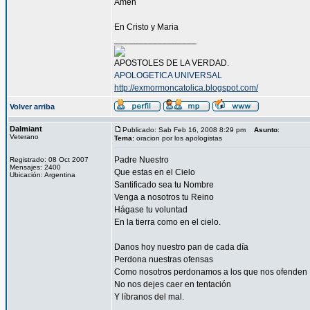
Amen
En Cristo y Maria
_________________
APOSTOLES DE LA VERDAD.
APOLOGETICA UNIVERSAL
http://exmormoncatolica.blogspot.com/
Volver arriba
Dalmiant
Publicado: Sab Feb 16, 2008 8:29 pm
Asunto
:
Veterano
Tema:
oracion por los apologistas
Padre Nuestro
Registrado: 08 Oct 2007
Mensajes: 2400
Que estas en el Cielo
Ubicación: Argentina
Santificado sea tu Nombre
Venga a nosotros tu Reino
Hágase tu voluntad
En la tierra como en el cielo.
Danos hoy nuestro pan de cada día
Perdona nuestras ofensas
Como nosotros perdonamos a los que nos ofenden
No nos dejes caer en tentación
Y líbranos del mal.