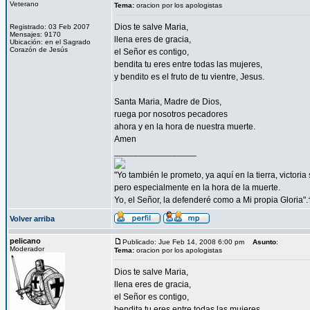
Veterano
Tema:
oracion por los apologistas
Dios te salve Maria,
Registrado: 03 Feb 2007
Mensajes: 9170
llena eres de gracia,
Ubicación: en el Sagrado
Corazón de Jesús
el Señor es contigo,
bendita tu eres entre todas las mujeres,
y bendito es el fruto de tu vientre, Jesus.
Santa Maria, Madre de Dios,
ruega por nosotros pecadores
ahora y en la hora de nuestra muerte.
Amen
_________________
"Yo también le prometo, ya aquí en la tierra, victori
pero especialmente en la hora de la muerte.
Yo, el Señor, la defenderé como a Mi propia Gloria".
Volver arriba
pelicano
Publicado: Jue Feb 14, 2008 6:00 pm
Asunto
:
Moderador
Tema:
oracion por los apologistas
Dios te salve Maria,
llena eres de gracia,
el Señor es contigo,
bendita tu eres entre todas las mujeres,