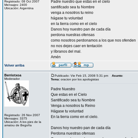
Padre nuestro que estás en el cielo
Registrado: 08 Oct 2007
Mensajes: 2400
santificado sea tu Nombre
Ubicación: Argentina
venga a nosotros tu reino
hágase tu voluntad
en la tierra como en el cielo
Danos hoy nuestro pan de cada día
perdona nuestras ofensas
como nosotros perdonamos a los que nos ofenden
no nos dejes caer en tentación
y líbranos del mal.
Amén
Volver arriba
Berriotxoa
Publicado: Vie Feb 15, 2008 5:31 pm
Asunto
:
Moderador
Tema:
oracion por los apologistas
Padre Nuestro
Que estas en el Cielo
Santificado sea tu Nombre
Venga a nosotros tu Reino
Hágase tu voluntad
Registrado: 26 Nov 2007
En la tierra como en el cielo.
Mensajes: 3375
Ubicación: A los pies de la
amatxu de Begoña
Danos hoy nuestro pan de cada día
Perdona nuestras ofensas