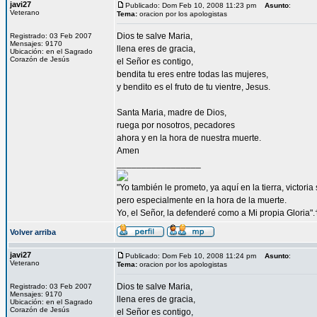
javi27
Publicado: Dom Feb 10, 2008 11:23 pm
Asunto
:
Veterano
Tema:
oracion por los apologistas
Dios te salve Maria,
Registrado: 03 Feb 2007
Mensajes: 9170
llena eres de gracia,
Ubicación: en el Sagrado
Corazón de Jesús
el Señor es contigo,
bendita tu eres entre todas las mujeres,
y bendito es el fruto de tu vientre, Jesus.
Santa Maria, madre de Dios,
ruega por nosotros, pecadores
ahora y en la hora de nuestra muerte.
Amen
_________________
"Yo también le prometo, ya aquí en la tierra, victori
pero especialmente en la hora de la muerte.
Yo, el Señor, la defenderé como a Mi propia Gloria".
Volver arriba
javi27
Publicado: Dom Feb 10, 2008 11:24 pm
Asunto
:
Veterano
Tema:
oracion por los apologistas
Dios te salve Maria,
Registrado: 03 Feb 2007
Mensajes: 9170
llena eres de gracia,
Ubicación: en el Sagrado
Corazón de Jesús
el Señor es contigo,