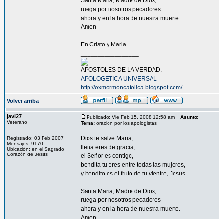
Santa Maria, Madre de Dios,
ruega por nosotros pecadores
ahora y en la hora de nuestra muerte.
Amen
En Cristo y Maria
_________________
APOSTOLES DE LA VERDAD.
APOLOGETICA UNIVERSAL
http://exmormoncatolica.blogspot.com/
Volver arriba
javi27
Publicado: Vie Feb 15, 2008 12:58 am
Asunto
:
Veterano
Tema:
oracion por los apologistas
Dios te salve Maria,
Registrado: 03 Feb 2007
Mensajes: 9170
llena eres de gracia,
Ubicación: en el Sagrado
Corazón de Jesús
el Señor es contigo,
bendita tu eres entre todas las mujeres,
y bendito es el fruto de tu vientre, Jesus.
Santa Maria, Madre de Dios,
ruega por nosotros pecadores
ahora y en la hora de nuestra muerte.
Amen