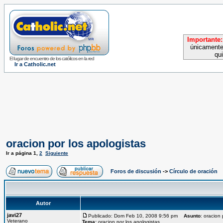
Importante:
únicamente
qu
El lugar de encuentro de los católicos en la red
Ir a Catholic.net
oracion por los apologistas
Ir a página
1
,
2
Siguiente
Foros de discusión
->
Círculo de oración
Autor
javi27
Publicado: Dom Feb 10, 2008 9:56 pm
Asunto
: oracion 
Veterano
Tema:
oracion por los apologistas