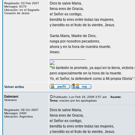
Dios te salve Maria,
Registrado: 03 Feb 2007
Mensajes: 9170
llena eres de Gracia,
Ubicación: en el Sagrado
Corazón de Jesús
el Señor es contigo,
bendita tu eres entre todas las mujeres,
y bendito es el fruto de tu vientre, Jesus.
Santa Maria, Madre de Dios,
ruega por nosotros pecadores,
ahora y en la hora de nuestra muerte.
Amen.
_________________
"Yo también le prometo, ya aquí en la tierra, victori
pero especialmente en la hora de la muerte.
Yo, el Señor, la defenderé como a Mi propia Gloria".
Volver arriba
Dalmiant
Publicado: Lun Feb 18, 2008 3:57 am
Asunto
:
Veterano
Tema:
oracion por los apologistas
Dios te salve Maria,
Registrado: 08 Oct 2007
Mensajes: 2400
llena eres de Gracia,
Ubicación: Argentina
el Señor es contigo,
bendita tu eres entre todas las mujeres,
y bendito es el fruto de tu vientre, Jesus.