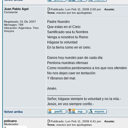
Juan Pablo Agel
Publicado: Lun Feb 11, 2008 2:00 pm
Asunto
:
Constante
Tema:
oracion por los apologistas
Padre Nuestro
Registrado: 01 Dic 2007
Mensajes: 766
Que estas en el Cielo
Ubicación: Argentina- Tres
Arroyos
Santificado sea tu Nombre
Venga a nosotros tu Reino
Hágase tu voluntad
En la tierra como en el cielo.
Danos hoy nuestro pan de cada día
Perdona nuestras ofensas
Como nosotros perdonamos a los que nos ofenden
No nos dejes caer en tentación
Y líbranos del mal.
Amén.
_________________
Señor, hágase siempre tu voluntad y no la mía.-
Jesús, en vos siempre confío.-
Volver arriba
pelicano
Publicado: Lun Feb 11, 2008 4:41 pm
Asunto
:
Moderador
Tema:
oracion por los apologistas