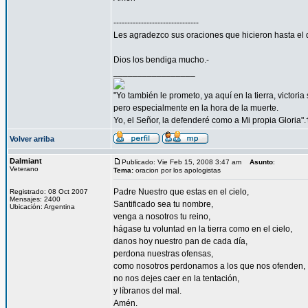
-------------------------------
Les agradezco sus oraciones que hicieron hasta el 
Dios los bendiga mucho.-
_________________
"Yo también le prometo, ya aquí en la tierra, victori
pero especialmente en la hora de la muerte.
Yo, el Señor, la defenderé como a Mi propia Gloria".
Volver arriba
Dalmiant
Publicado: Vie Feb 15, 2008 3:47 am
Asunto
:
Veterano
Tema:
oracion por los apologistas
Padre Nuestro que estas en el cielo,
Registrado: 08 Oct 2007
Mensajes: 2400
Santificado sea tu nombre,
Ubicación: Argentina
venga a nosotros tu reino,
hágase tu voluntad en la tierra como en el cielo,
danos hoy nuestro pan de cada día,
perdona nuestras ofensas,
como nosotros perdonamos a los que nos ofenden,
no nos dejes caer en la tentación,
y líbranos del mal.
Amén.