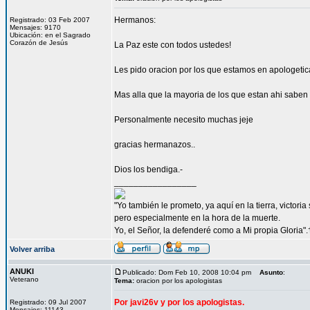
Hermanos:
Registrado: 03 Feb 2007
Mensajes: 9170
Ubicación: en el Sagrado
Corazón de Jesús
La Paz este con todos ustedes!
Les pido oracion por los que estamos en apologetica
Mas alla que la mayoria de los que estan ahi sab
Personalmente necesito muchas jeje
gracias hermanazos..
Dios los bendiga.-
_________________
"Yo también le prometo, ya aquí en la tierra, victori
pero especialmente en la hora de la muerte.
Yo, el Señor, la defenderé como a Mi propia Gloria".
Volver arriba
ANUKI
Publicado: Dom Feb 10, 2008 10:04 pm
Asunto
:
Veterano
Tema:
oracion por los apologistas
Por javi26v y por los apologistas.
Registrado: 09 Jul 2007
Mensajes: 11143