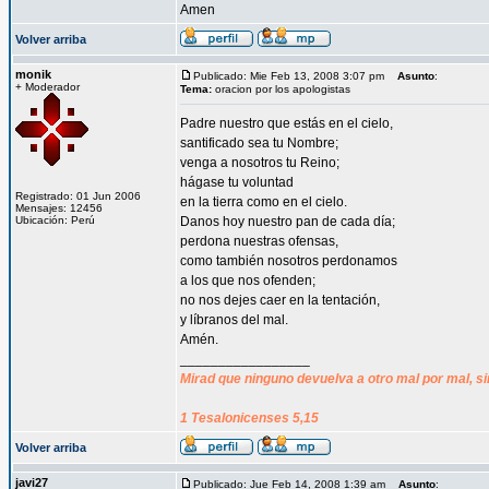
Amen
Volver arriba
monik
Publicado: Mie Feb 13, 2008 3:07 pm
Asunto
:
+ Moderador
Tema:
oracion por los apologistas
Padre nuestro que estás en el cielo,
santificado sea tu Nombre;
venga a nosotros tu Reino;
hágase tu voluntad
Registrado: 01 Jun 2006
en la tierra como en el cielo.
Mensajes: 12456
Ubicación: Perú
Danos hoy nuestro pan de cada día;
perdona nuestras ofensas,
como también nosotros perdonamos
a los que nos ofenden;
no nos dejes caer en la tentación,
y líbranos del mal.
Amén.
_________________
Mirad que ninguno devuelva a otro mal por mal, si
1 Tesalonicenses 5,15
Volver arriba
javi27
Publicado: Jue Feb 14, 2008 1:39 am
Asunto
: