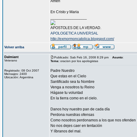
Amen
En Cristo y Maria
_________________
APOSTOLES DE LA VERDAD.
APOLOGETICA UNIVERSAL
http://exmormoncatolica.blogspot.com/
Volver arriba
Dalmiant
Publicado: Sab Feb 16, 2008 8:29 pm
Asunto
:
Veterano
Tema:
oracion por los apologistas
Padre Nuestro
Registrado: 08 Oct 2007
Mensajes: 2400
Que estas en el Cielo
Ubicación: Argentina
Santificado sea tu Nombre
Venga a nosotros tu Reino
Hágase tu voluntad
En la tierra como en el cielo.
Danos hoy nuestro pan de cada día
Perdona nuestras ofensas
Como nosotros perdonamos a los que nos ofenden
No nos dejes caer en tentación
Y líbranos del mal.