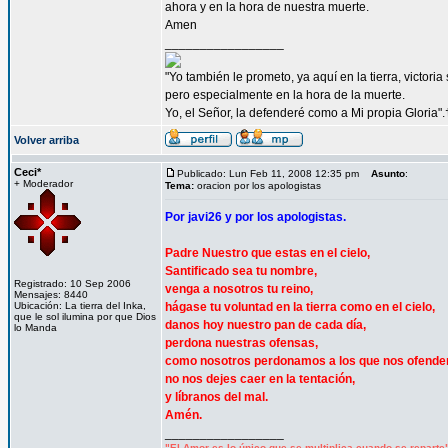
ahora y en la hora de nuestra muerte.
Amen
_________________
"Yo también le prometo, ya aquí en la tierra, victori
pero especialmente en la hora de la muerte.
Yo, el Señor, la defenderé como a Mi propia Gloria".
Volver arriba
Ceci*
Publicado: Lun Feb 11, 2008 12:35 pm
Asunto
:
+ Moderador
Tema:
oracion por los apologistas
Por javi26 y por los apologistas.
Padre Nuestro que estas en el cielo,
Santificado sea tu nombre,
Registrado: 10 Sep 2006
venga a nosotros tu reino,
Mensajes: 8440
Ubicación: La tierra del Inka,
hágase tu voluntad en la tierra como en el cielo,
que le sol ilumina por que Dios
danos hoy nuestro pan de cada día,
lo Manda
perdona nuestras ofensas,
como nosotros perdonamos a los que nos ofende
no nos dejes caer en la tentación,
y líbranos del mal.
Amén.
_________________
"El Amor es lo único que se multiplica cuando se reparte