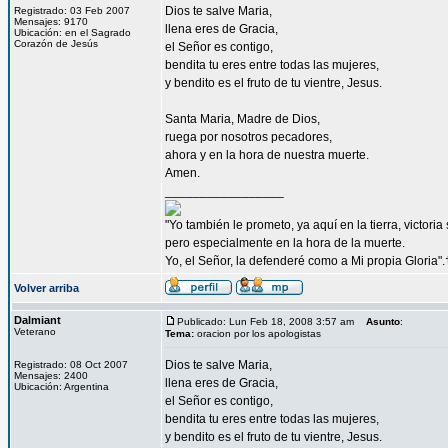
Dios te salve Maria,
Registrado: 03 Feb 2007
Mensajes: 9170
llena eres de Gracia,
Ubicación: en el Sagrado
Corazón de Jesús
el Señor es contigo,
bendita tu eres entre todas las mujeres,
y bendito es el fruto de tu vientre, Jesus.
Santa Maria, Madre de Dios,
ruega por nosotros pecadores,
ahora y en la hora de nuestra muerte.
Amen.
_________________
"Yo también le prometo, ya aquí en la tierra, victori
pero especialmente en la hora de la muerte.
Yo, el Señor, la defenderé como a Mi propia Gloria".
Volver arriba
Dalmiant
Publicado: Lun Feb 18, 2008 3:57 am
Asunto
:
Veterano
Tema:
oracion por los apologistas
Dios te salve Maria,
Registrado: 08 Oct 2007
Mensajes: 2400
llena eres de Gracia,
Ubicación: Argentina
el Señor es contigo,
bendita tu eres entre todas las mujeres,
y bendito es el fruto de tu vientre, Jesus.