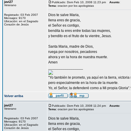
javi27
Publicado: Dom Feb 10, 2008 11:23 pm
Asunto
:
Veterano
Tema:
oracion por los apologistas
Dios te salve Maria,
Registrado: 03 Feb 2007
Mensajes: 9170
llena eres de gracia,
Ubicación: en el Sagrado
Corazón de Jesús
el Señor es contigo,
bendita tu eres entre todas las mujeres,
y bendito es el fruto de tu vientre, Jesus.
Santa Maria, madre de Dios,
ruega por nosotros, pecadores
ahora y en la hora de nuestra muerte.
Amen
_________________
"Yo también le prometo, ya aquí en la tierra, victori
pero especialmente en la hora de la muerte.
Yo, el Señor, la defenderé como a Mi propia Gloria".
Volver arriba
javi27
Publicado: Dom Feb 10, 2008 11:24 pm
Asunto
:
Veterano
Tema:
oracion por los apologistas
Dios te salve Maria,
Registrado: 03 Feb 2007
Mensajes: 9170
llena eres de gracia,
Ubicación: en el Sagrado
Corazón de Jesús
el Señor es contigo,