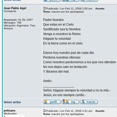
Juan Pablo Agel
Publicado: Lun Feb 11, 2008 2:00 pm
Asunto
:
Constante
Tema:
oracion por los apologistas
Padre Nuestro
Registrado: 01 Dic 2007
Mensajes: 766
Que estas en el Cielo
Ubicación: Argentina- Tres
Arroyos
Santificado sea tu Nombre
Venga a nosotros tu Reino
Hágase tu voluntad
En la tierra como en el cielo.
Danos hoy nuestro pan de cada día
Perdona nuestras ofensas
Como nosotros perdonamos a los que nos ofenden
No nos dejes caer en tentación
Y líbranos del mal.
Amén.
_________________
Señor, hágase siempre tu voluntad y no la mía.-
Jesús, en vos siempre confío.-
Volver arriba
pelicano
Publicado: Lun Feb 11, 2008 4:41 pm
Asunto
:
Moderador
Tema:
oracion por los apologistas