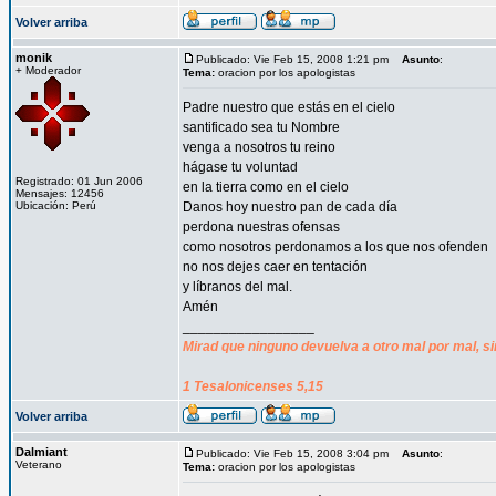
Volver arriba
monik
Publicado: Vie Feb 15, 2008 1:21 pm
Asunto
:
+ Moderador
Tema:
oracion por los apologistas
Padre nuestro que estás en el cielo
santificado sea tu Nombre
venga a nosotros tu reino
hágase tu voluntad
Registrado: 01 Jun 2006
en la tierra como en el cielo
Mensajes: 12456
Ubicación: Perú
Danos hoy nuestro pan de cada día
perdona nuestras ofensas
como nosotros perdonamos a los que nos ofenden
no nos dejes caer en tentación
y líbranos del mal.
Amén
_________________
Mirad que ninguno devuelva a otro mal por mal, si
1 Tesalonicenses 5,15
Volver arriba
Dalmiant
Publicado: Vie Feb 15, 2008 3:04 pm
Asunto
:
Veterano
Tema:
oracion por los apologistas