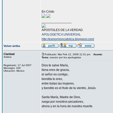
En Cristo
_________________
APOSTOLES DE LA VERDAD.
APOLOGETICA UNIVERSAL
http://exmormoncatolica.blogspot.com/
Volver arriba
Claridad
Publicado: Mar Feb 12, 2008 11:31 pm
Asunto
:
Asiduo
Tema:
oracion por los apologistas
Dios te salve María,
Registrado: 17 Jul 2007
Mensajes: 430
llena eres de gracia,
Ubicación: Mexico
el señor es contigo,
bendita tu eres,
entre todas las mujeres,
y bendito es el fruto de tu vientre, Jesús.
Santa María, Madre de Dios,
ruega por nosotros pecadores,
ahora y en la hora de nuestra muerte.