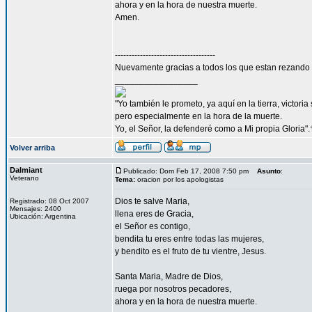
ahora y en la hora de nuestra muerte.
Amen.
------------------------------------
Nuevamente gracias a todos los que estan rezando p
_________________
"Yo también le prometo, ya aquí en la tierra, victori
pero especialmente en la hora de la muerte.
Yo, el Señor, la defenderé como a Mi propia Gloria".
Volver arriba
Dalmiant
Publicado: Dom Feb 17, 2008 7:50 pm
Asunto
:
Veterano
Tema:
oracion por los apologistas
Dios te salve Maria,
Registrado: 08 Oct 2007
Mensajes: 2400
llena eres de Gracia,
Ubicación: Argentina
el Señor es contigo,
bendita tu eres entre todas las mujeres,
y bendito es el fruto de tu vientre, Jesus.
Santa Maria, Madre de Dios,
ruega por nosotros pecadores,
ahora y en la hora de nuestra muerte.