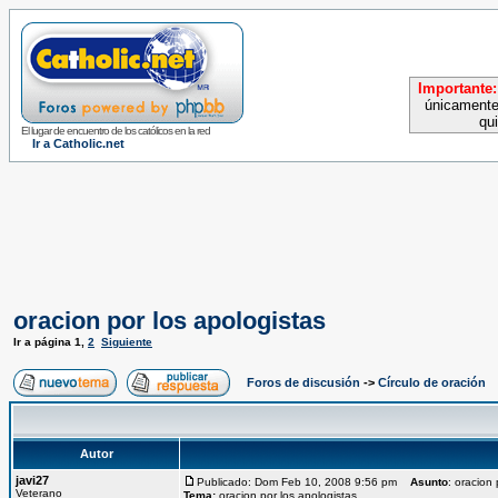
Importante:
únicamente
qu
El lugar de encuentro de los católicos en la red
Ir a Catholic.net
oracion por los apologistas
Ir a página
1
,
2
Siguiente
Foros de discusión
->
Círculo de oración
Autor
javi27
Publicado: Dom Feb 10, 2008 9:56 pm
Asunto
: oracion 
Veterano
Tema:
oracion por los apologistas