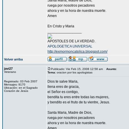
Santa Maria, Madre de Dios,
ruega por nosotros pecadores
ahora y en la hora de nuestra muerte.
Amen
En Cristo y Maria
_________________
APOSTOLES DE LA VERDAD.
APOLOGETICA UNIVERSAL
http://exmormoncatolica.blogspot.com/
Volver arriba
javi27
Publicado: Vie Feb 15, 2008 12:58 am
Asunto
:
Veterano
Tema:
oracion por los apologistas
Dios te salve Maria,
Registrado: 03 Feb 2007
Mensajes: 9170
llena eres de gracia,
Ubicación: en el Sagrado
Corazón de Jesús
el Señor es contigo,
bendita tu eres entre todas las mujeres,
y bendito es el fruto de tu vientre, Jesus.
Santa Maria, Madre de Dios,
ruega por nosotros pecadores
ahora y en la hora de nuestra muerte.
Amen