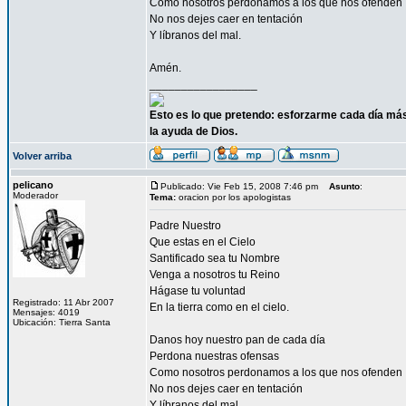
Como nosotros perdonamos a los que nos ofenden
No nos dejes caer en tentación
Y líbranos del mal.
Amén.
_________________
Esto es lo que pretendo: esforzarme cada día más
la ayuda de Dios.
Volver arriba
pelicano
Publicado: Vie Feb 15, 2008 7:46 pm
Asunto
:
Moderador
Tema:
oracion por los apologistas
Padre Nuestro
Que estas en el Cielo
Santificado sea tu Nombre
Venga a nosotros tu Reino
Hágase tu voluntad
Registrado: 11 Abr 2007
En la tierra como en el cielo.
Mensajes: 4019
Ubicación: Tierra Santa
Danos hoy nuestro pan de cada día
Perdona nuestras ofensas
Como nosotros perdonamos a los que nos ofenden
No nos dejes caer en tentación
Y líbranos del mal.