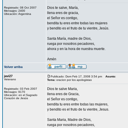
Dios te salve, María,
Registrado: 08 Oct 2007
Mensajes: 2400
llena eres de gracia,
Ubicación: Argentina
el Señor es contigo,
bendita tu eres entre todas las mujeres
y bendito es el fruto de tu vientre, Jesús.
Santa María, madre de Dios,
ruega por nosotros pecadores,
ahora y en la hora de nuestra muerte.
Amén
Volver arriba
javi27
Publicado: Dom Feb 17, 2008 3:54 pm
Asunto
:
Veterano
Tema:
oracion por los apologistas
Dios te salve Maria,
Registrado: 03 Feb 2007
Mensajes: 9170
llena eres de Gracia,
Ubicación: en el Sagrado
Corazón de Jesús
el Señor es contigo,
bendita tu eres entre todas las mujeres,
y bendito es el fruto de tu vientre, Jesus.
Santa Maria, Madre de Dios,
ruega por nosotros pecadores,