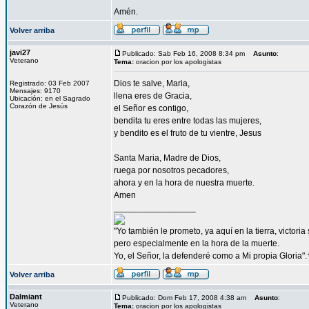
Amén.
Volver arriba
javi27
Publicado: Sab Feb 16, 2008 8:34 pm
Asunto
:
Veterano
Tema:
oracion por los apologistas
Dios te salve, Maria,
Registrado: 03 Feb 2007
Mensajes: 9170
llena eres de Gracia,
Ubicación: en el Sagrado
Corazón de Jesús
el Señor es contigo,
bendita tu eres entre todas las mujeres,
y bendito es el fruto de tu vientre, Jesus
Santa Maria, Madre de Dios,
ruega por nosotros pecadores,
ahora y en la hora de nuestra muerte.
Amen
_________________
"Yo también le prometo, ya aquí en la tierra, victori
pero especialmente en la hora de la muerte.
Yo, el Señor, la defenderé como a Mi propia Gloria".
Volver arriba
Dalmiant
Publicado: Dom Feb 17, 2008 4:38 am
Asunto
:
Veterano
Tema:
oracion por los apologistas