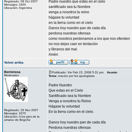
Padre nuestro que estás en el cielo
Registrado: 08 Oct 2007
Mensajes: 2400
santificado sea tu Nombre
Ubicación: Argentina
venga a nosotros tu reino
hágase tu voluntad
en la tierra como en el cielo
Danos hoy nuestro pan de cada día
perdona nuestras ofensas
como nosotros perdonamos a los que nos ofenden
no nos dejes caer en tentación
y líbranos del mal.
Amén
Volver arriba
Berriotxoa
Publicado: Vie Feb 15, 2008 5:31 pm
Asunto
:
Moderador
Tema:
oracion por los apologistas
Padre Nuestro
Que estas en el Cielo
Santificado sea tu Nombre
Venga a nosotros tu Reino
Hágase tu voluntad
Registrado: 26 Nov 2007
En la tierra como en el cielo.
Mensajes: 3375
Ubicación: A los pies de la
amatxu de Begoña
Danos hoy nuestro pan de cada día
Perdona nuestras ofensas