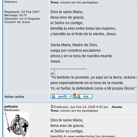
Veterano
Tema:
oracion por los apologistas
Dios te salve Maria,
Registrado: 03 Feb 2007
Mensajes: 9170
llena eres de gracia,
Ubicación: en el Sagrado
Corazón de Jesús
el Señor es contigo,
bendita tu eres entre todas las mujeres,
y bendito es el fruto de tu vientre, Jesus.
Santa Maria, Madre de Dios,
ruega por nosotros pecadores
ahora y en la hora de nuestra muerte.
Amen
_________________
"Yo también le prometo, ya aquí en la tierra, victori
pero especialmente en la hora de la muerte.
Yo, el Señor, la defenderé como a Mi propia Gloria".
Volver arriba
pelicano
Publicado: Jue Feb 14, 2008 6:00 pm
Asunto
:
Moderador
Tema:
oracion por los apologistas
Dios te salve Maria,
llena eres de gracia,
el Señor es contigo,
bendita tu eres entre todas las mujeres,