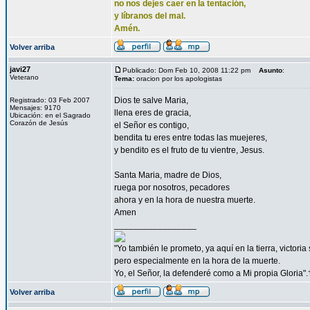
no nos dejes caer en la tentación,
y líbranos del mal.
Amén.
Volver arriba
javi27
Publicado: Dom Feb 10, 2008 11:22 pm
Asunto
:
Veterano
Tema:
oracion por los apologistas
Dios te salve Maria,
Registrado: 03 Feb 2007
Mensajes: 9170
llena eres de gracia,
Ubicación: en el Sagrado
Corazón de Jesús
el Señor es contigo,
bendita tu eres entre todas las muejeres,
y bendito es el fruto de tu vientre, Jesus.
Santa Maria, madre de Dios,
ruega por nosotros, pecadores
ahora y en la hora de nuestra muerte.
Amen
_________________
"Yo también le prometo, ya aquí en la tierra, victori
pero especialmente en la hora de la muerte.
Yo, el Señor, la defenderé como a Mi propia Gloria".
Volver arriba