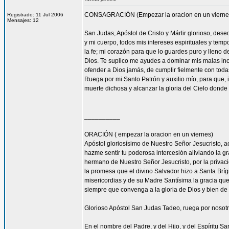
CONSAGRACIÓN (Empezar la oracion en un vierne
Registrado: 11 Jul 2006
Mensajes: 12
San Judas, Apóstol de Cristo y Mártir glorioso, des
y mi cuerpo, todos mis intereses espirituales y tem
la fe; mi corazón para que lo guardes puro y lleno 
Dios. Te suplico me ayudes a dominar mis malas inc
ofender a Dios jamás, de cumplir fielmente con todas
Ruega por mi Santo Patrón y auxilio mío, para que, i
muerte dichosa y alcanzar la gloria del Cielo dond
__________
ORACIÓN ( empezar la oracion en un viernes)
Apóstol gloriosísimo de Nuestro Señor Jesucrist
hazme sentir tu poderosa intercesión aliviando la 
hermano de Nuestro Señor Jesucristo, por la privacio
la promesa que el divino Salvador hizo a Santa Bríg
misericordias y de su Madre Santísima la gracia qu
siempre que convenga a la gloria de Dios y bien de 
Glorioso Apóstol San Judas Tadeo, ruega por nosotr
En el nombre del Padre, y del Hijo, y del Espíritu S