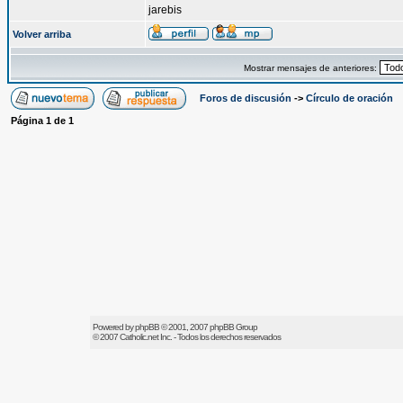
jarebis
Volver arriba
Mostrar mensajes de anteriores:
Foros de discusión
->
Círculo de oración
Página
1
de
1
Powered by
phpBB
© 2001, 2007 phpBB Group
© 2007
Catholic.net
Inc. - Todos los derechos reservados