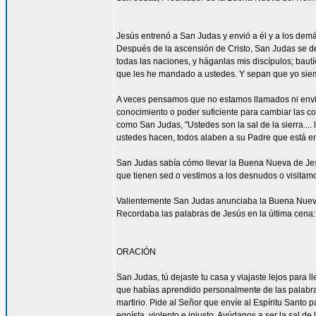
Jesús entrenó a San Judas y envió a él y a los demá
Después de la ascensión de Cristo, San Judas se de
todas las naciones, y háganlas mis discípulos; bautí
que les he mandado a ustedes. Y sepan que yo siemp
A veces pensamos que no estamos llamados ni envi
conocimiento o poder suficiente para cambiar las c
como San Judas, "Ustedes son la sal de la sierra.... 
ustedes hacen, todos alaben a su Padre que está en 
San Judas sabía cómo llevar la Buena Nueva de Jes
que tienen sed o vestimos a los desnudos o visitam
Valientemente San Judas anunciaba la Buena Nueva d
Recordaba las palabras de Jesús en la última cena: 
ORACIÓN
San Judas, tú dejaste tu casa y viajaste lejos para
que habías aprendido personalmente de las palabras y
martirio. Pide al Señor que envíe al Espíritu Santo
egoísta, violento e injusto. Ayúdanos a ser la sal d