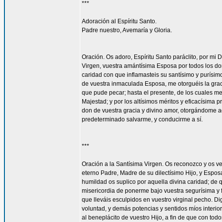
***
Adoración al Espíritu Santo.
Padre nuestro, Avemaría y Gloria.
Oración. Os adoro, Espíritu Santo paráclito, por mi D
Virgen, vuestra amántísima Esposa por todos los don
caridad con que inflamasteis su santísimo y purísim
de vuestra inmaculada Esposa, me otorguéis la gra
que pude pecar; hasta el presente, de los cuales me
Majestad; y por los altísimos méritos y eficacísima
don de vuestra gracia y divino amor, otorgándome aq
predeterminado salvarme, y conducirme a sí.
***
Oración a la Santísima Virgen. Os reconozco y os ve
eterno Padre, Madre de su dilectísimo Hijo, y Espos
humildad os suplico por aquella divina caridad; de 
misericordia de ponerme bajo vuestra segurísima y f
que lleváis esculpidos en vuestro virginal pecho. 
voluntad, y demás potencias y sentidos míos interior
al beneplácito de vuestro Hijo, a fin de que con todo