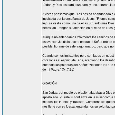
Jesús enseñó a San Judas cómo rezar y cómo orar c
"Pidan, y Dios les dará; busquen, y encontrarán; llam
A veces pensamos que Dios nos ha abandonado o que
inculcada por la enseñanza de Jesús: "Fijense como c
lujo, se vestía como una de ellas. ¡Cuánto más Dios h
necesitan. Pongan su atención en el reino de Dios, y
Aunque no entendamos totalmente los caminos de 
estuvo con Jesús la noche en que el Señor oró en el
posible, líbrame de este trago amargo, pero que no s
Cuando somos insistentes pero confiados en nuestra
corazones al espíritu de Dios, aceptando los desa
entendió las palabras del Señor: "No todos los que m
de mi Padre." (Mt 7:21)
ORACIÓN
San Judas, por medio de oración alababas a Dios por
apostolado. Pusiste tu confianza en la misericordia
miedos, tus triunfos y fracasos. Comprendiste que n
nos llene con su fuerza, entendamos su voluntad 