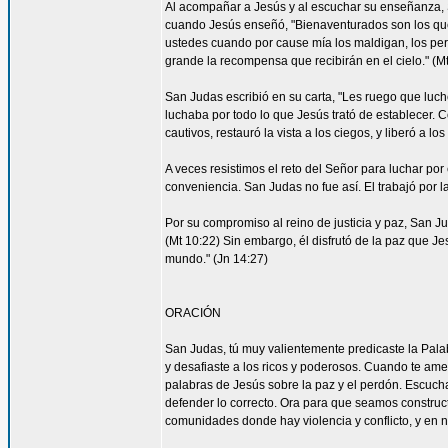
Al acompañar a Jesús y al escuchar su enseñanza, S
cuando Jesús enseñó, "Bienaventurados son los que 
ustedes cuando por cause mía los maldigan, los per
grande la recompensa que recibirán en el cielo." (Mt
San Judas escribió en su carta, "Les ruego que luch
luchaba por todo lo que Jesús trató de establecer. 
cautivos, restauró la vista a los ciegos, y liberó a lo
A veces resistimos el reto del Señor para luchar por 
conveniencia. San Judas no fue así. El trabajó por 
Por su compromiso al reino de justicia y paz, San 
(Mt 10:22) Sin embargo, él disfrutó de la paz que Je
mundo." (Jn 14:27)
ORACIÓN
San Judas, tú muy valientemente predicaste la Palab
y desafiaste a los ricos y poderosos. Cuando te ame
palabras de Jesús sobre la paz y el perdón. Escucha
defender lo correcto. Ora para que seamos construc
comunidades donde hay violencia y conflicto, y en 