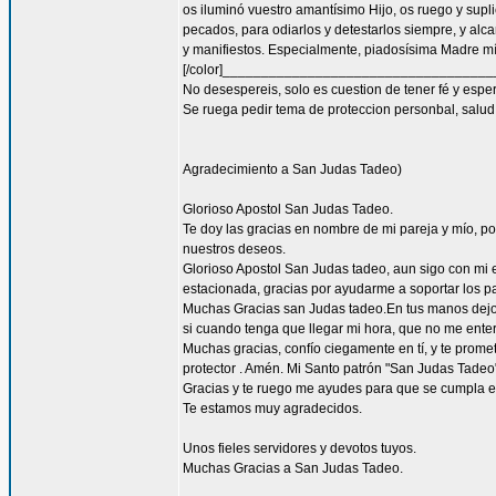
os iluminó vuestro amantísimo Hijo, os ruego y supl
pecados, para odiarlos y detestarlos siempre, y a
y manifiestos. Especialmente, piadosísima Madre mía
[/color]__________________________________
No desespereis, solo es cuestion de tener fé y espe
Se ruega pedir tema de proteccion personbal, salud, 
Agradecimiento a San Judas Tadeo)
Glorioso Apostol San Judas Tadeo.
Te doy las gracias en nombre de mi pareja y mío, 
nuestros deseos.
Glorioso Apostol San Judas tadeo, aun sigo con mi
estacionada, gracias por ayudarme a soportar los pa
Muchas Gracias san Judas tadeo.En tus manos dejo ,
si cuando tenga que llegar mi hora, que no me enter
Muchas gracias, confío ciegamente en tí, y te prome
protector . Amén. Mi Santo patrón "San Judas Tadeo"
Gracias y te ruego me ayudes para que se cumpla el
Te estamos muy agradecidos.
Unos fieles servidores y devotos tuyos.
Muchas Gracias a San Judas Tadeo.