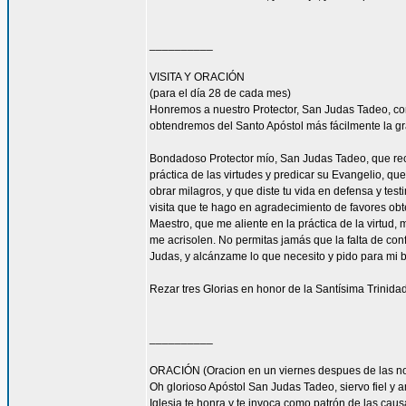
__________
VISITA Y ORACIÓN
(para el día 28 de cada mes)
Honremos a nuestro Protector, San Judas Tadeo, c
obtendremos del Santo Apóstol más fácilmente la g
Bondadoso Protector mío, San Judas Tadeo, que reci
práctica de las virtudes y predicar su Evangelio, q
obrar milagros, y que diste tu vida en defensa y tes
visita que te hago en agradecimiento de favores ob
Maestro, que me aliente en la práctica de la virtud,
me acrisolen. No permitas jamás que la falta de con
Judas, y alcánzame lo que necesito y pido para mi 
Rezar tres Glorias en honor de la Santísima Trinidad
__________
ORACIÓN (Oracion en un viernes despues de las no
Oh glorioso Apóstol San Judas Tadeo, siervo fiel y 
Iglesia te honra y te invoca como patrón de las caus