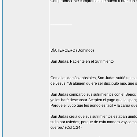
Compromiso. Me comprometo de nuevo a orar con má
__________
DÍA TERCERO (Domingo)
San Judas, Paciente en el Sufrimiento
Como los demás apóstoles, San Judas sufrió un marti
de Jesús, "Si alguien quiere ser discípulo mío, que 
San Judas compartió sus sufrimientos con el Señor.
yo los haré descansar. Acepten el yugo que les pon
Porque el yugo que les pongo es fácil y la carga que 
San Judas creía que sus sufrimientos estaban unidos 
sufro por ustedes; porque de esta manera voy complet
cuerpo." (Col 1:24)