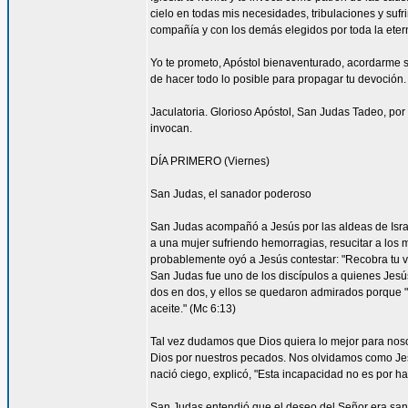
cielo en todas mis necesidades, tribulaciones y sufr
compañía y con los demás elegidos por toda la eter
Yo te prometo, Apóstol bienaventurado, acordarme s
de hacer todo lo posible para propagar tu devoción. 
Jaculatoria. Glorioso Apóstol, San Judas Tadeo, por 
invocan.
DÍA PRIMERO (Viernes)
San Judas, el sanador poderoso
San Judas acompañó a Jesús por las aldeas de Israel 
a una mujer sufriendo hemorragias, resucitar a los 
probablemente oyó a Jesús contestar: "Recobra tu vi
San Judas fue uno de los discípulos a quienes Jesús 
dos en dos, y ellos se quedaron admirados porque
aceite." (Mc 6:13)
Tal vez dudamos que Dios quiera lo mejor para nos
Dios por nuestros pecados. Nos olvidamos como Je
nació ciego, explicó, "Esta incapacidad no es por ha
San Judas entendió que el deseo del Señor era sana