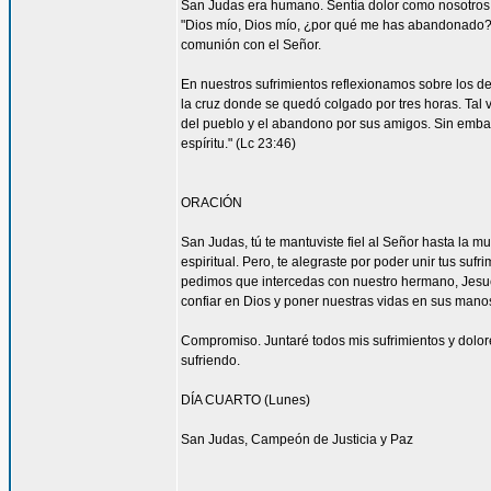
San Judas era humano. Sentía dolor como nosotros. 
"Dios mío, Dios mío, ¿por qué me has abandonado?" 
comunión con el Señor.
En nuestros sufrimientos reflexionamos sobre los de
la cruz donde se quedó colgado por tres horas. Tal 
del pueblo y el abandono por sus amigos. Sin embar
espíritu." (Lc 23:46)
ORACIÓN
San Judas, tú te mantuviste fiel al Señor hasta la mu
espiritual. Pero, te alegraste por poder unir tus suf
pedimos que intercedas con nuestro hermano, Jesucr
confiar en Dios y poner nuestras vidas en sus mano
Compromiso. Juntaré todos mis sufrimientos y dolor
sufriendo.
DÍA CUARTO (Lunes)
San Judas, Campeón de Justicia y Paz