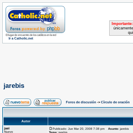
Importante:
únicamente
qu
El lugar de encuentro de los católicos en la red
Ir a Catholic.net
jarebis
Foros de discusión
->
Círculo de oración
Autor
jaei
Publicado: Jue Mar 20, 2008 7:38 pm
Asunto
: jarebis
Nuevo
Tema:
jarebis