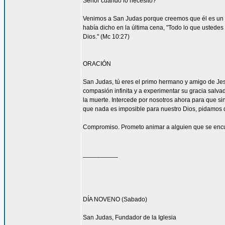
Señor cuando lo necesito?
Venimos a San Judas porque creemos que él es un 
había dicho en la última cena, "Todo lo que ustedes 
Dios." (Mc 10:27)
ORACIÓN
San Judas, tú eres el primo hermano y amigo de Jesú
compasión infinita y a experimentar su gracia salvad
la muerte. Intercede por nosotros ahora para que sin
que nada es imposible para nuestro Dios, pidamos 
Compromiso. Prometo animar a alguien que se encu
__________
DÍA NOVENO (Sabado)
San Judas, Fundador de la Iglesia