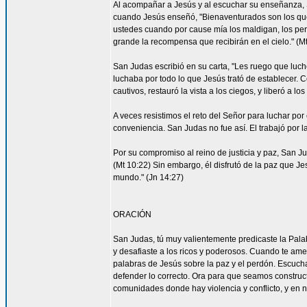
Al acompañar a Jesús y al escuchar su enseñanza, S
cuando Jesús enseñó, "Bienaventurados son los que 
ustedes cuando por cause mía los maldigan, los per
grande la recompensa que recibirán en el cielo." (Mt
San Judas escribió en su carta, "Les ruego que luch
luchaba por todo lo que Jesús trató de establecer. 
cautivos, restauró la vista a los ciegos, y liberó a lo
A veces resistimos el reto del Señor para luchar por 
conveniencia. San Judas no fue así. El trabajó por 
Por su compromiso al reino de justicia y paz, San 
(Mt 10:22) Sin embargo, él disfrutó de la paz que Je
mundo." (Jn 14:27)
ORACIÓN
San Judas, tú muy valientemente predicaste la Palab
y desafiaste a los ricos y poderosos. Cuando te ame
palabras de Jesús sobre la paz y el perdón. Escucha
defender lo correcto. Ora para que seamos construc
comunidades donde hay violencia y conflicto, y en 