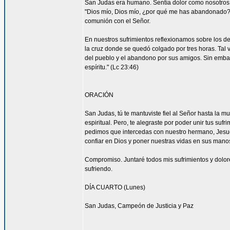
San Judas era humano. Sentía dolor como nosotros. 
"Dios mío, Dios mío, ¿por qué me has abandonado?" 
comunión con el Señor.
En nuestros sufrimientos reflexionamos sobre los de
la cruz donde se quedó colgado por tres horas. Tal 
del pueblo y el abandono por sus amigos. Sin embar
espíritu." (Lc 23:46)
ORACIÓN
San Judas, tú te mantuviste fiel al Señor hasta la mu
espiritual. Pero, te alegraste por poder unir tus suf
pedimos que intercedas con nuestro hermano, Jesucr
confiar en Dios y poner nuestras vidas en sus mano
Compromiso. Juntaré todos mis sufrimientos y dolor
sufriendo.
DÍA CUARTO (Lunes)
San Judas, Campeón de Justicia y Paz