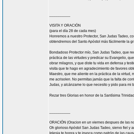
__________
VISITA Y ORACIÓN
(para el día 28 de cada mes)
Honremos a nuestro Protector, San Judas Tadeo, c
obtendremos del Santo Apóstol más fácilmente la g
Bondadoso Protector mío, San Judas Tadeo, que reci
práctica de las virtudes y predicar su Evangelio, q
obrar milagros, y que diste tu vida en defensa y tes
visita que te hago en agradecimiento de favores ob
Maestro, que me aliente en la práctica de la virtud,
me acrisolen. No permitas jamás que la falta de con
Judas, y alcánzame lo que necesito y pido para mi 
Rezar tres Glorias en honor de la Santísima Trinidad
__________
ORACIÓN (Oracion en un viernes despues de las no
Oh glorioso Apóstol San Judas Tadeo, siervo fiel y 
Iglesia te honra y te invoca como patrón de las caus