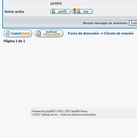
jarebis
Volver arriba
Mostrar mensajes de anteriores:
Foros de discusión
->
Círculo de oración
Página
1
de
1
Powered by
phpBB
© 2001, 2007 phpBB Group
© 2007
Catholic.net
Inc. - Todos los derechos reservados