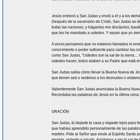
Jesús entrenó a San Judas y envió a él y a los demá
Después de la ascensión de Cristo, San Judas se de
todas las naciones, y háganlas mis discípulos; bautí
que les he mandado a ustedes. Y sepan que yo siemp
A veces pensamos que no estamos llamados ni envi
conocimiento o poder suficiente para cambiar las c
como San Judas, "Ustedes son la sal de la sierra.... 
ustedes hacen, todos alaben a su Padre que está en 
San Judas sabía cómo llevar la Buena Nueva de Jes
que tienen sed o vestimos a los desnudos o visitam
Valientemente San Judas anunciaba la Buena Nueva d
Recordaba las palabras de Jesús en la última cena: 
ORACIÓN
San Judas, tú dejaste tu casa y viajaste lejos para
que habías aprendido personalmente de las palabras y
martirio. Pide al Señor que envíe al Espíritu Santo
egoísta, violento e injusto. Ayúdanos a ser la sal d