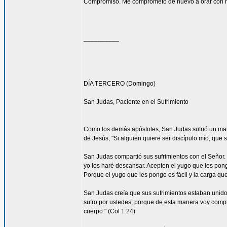
Compromiso. Me comprometo de nuevo a orar con má
__________
DÍA TERCERO (Domingo)
San Judas, Paciente en el Sufrimiento
Como los demás apóstoles, San Judas sufrió un marti
de Jesús, "Si alguien quiere ser discípulo mío, que 
San Judas compartió sus sufrimientos con el Señor.
yo los haré descansar. Acepten el yugo que les pon
Porque el yugo que les pongo es fácil y la carga que 
San Judas creía que sus sufrimientos estaban unidos 
sufro por ustedes; porque de esta manera voy complet
cuerpo." (Col 1:24)