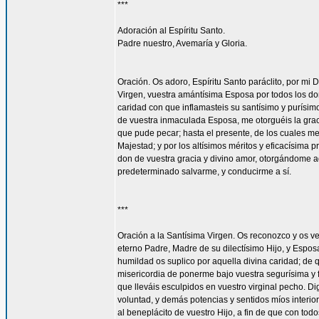
***
Adoración al Espíritu Santo.
Padre nuestro, Avemaría y Gloria.
Oración. Os adoro, Espíritu Santo paráclito, por mi D
Virgen, vuestra amántísima Esposa por todos los don
caridad con que inflamasteis su santísimo y purísim
de vuestra inmaculada Esposa, me otorguéis la gra
que pude pecar; hasta el presente, de los cuales me
Majestad; y por los altísimos méritos y eficacísima
don de vuestra gracia y divino amor, otorgándome aq
predeterminado salvarme, y conducirme a sí.
***
Oración a la Santísima Virgen. Os reconozco y os ve
eterno Padre, Madre de su dilectísimo Hijo, y Espos
humildad os suplico por aquella divina caridad; de 
misericordia de ponerme bajo vuestra segurísima y f
que lleváis esculpidos en vuestro virginal pecho. 
voluntad, y demás potencias y sentidos míos interior
al beneplácito de vuestro Hijo, a fin de que con todo