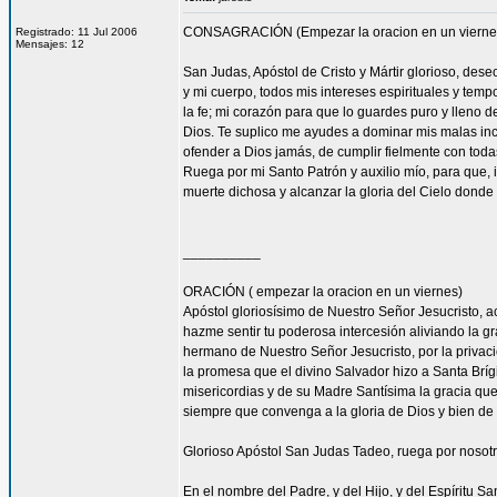
CONSAGRACIÓN (Empezar la oracion en un vierne
Registrado: 11 Jul 2006
Mensajes: 12
San Judas, Apóstol de Cristo y Mártir glorioso, des
y mi cuerpo, todos mis intereses espirituales y tem
la fe; mi corazón para que lo guardes puro y lleno 
Dios. Te suplico me ayudes a dominar mis malas inc
ofender a Dios jamás, de cumplir fielmente con todas
Ruega por mi Santo Patrón y auxilio mío, para que, i
muerte dichosa y alcanzar la gloria del Cielo dond
__________
ORACIÓN ( empezar la oracion en un viernes)
Apóstol gloriosísimo de Nuestro Señor Jesucrist
hazme sentir tu poderosa intercesión aliviando la 
hermano de Nuestro Señor Jesucristo, por la privacio
la promesa que el divino Salvador hizo a Santa Bríg
misericordias y de su Madre Santísima la gracia qu
siempre que convenga a la gloria de Dios y bien de 
Glorioso Apóstol San Judas Tadeo, ruega por nosotr
En el nombre del Padre, y del Hijo, y del Espíritu S