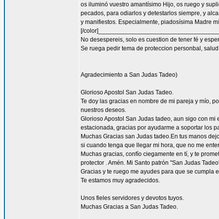
os iluminó vuestro amantísimo Hijo, os ruego y supl
pecados, para odiarlos y detestarlos siempre, y a
y manifiestos. Especialmente, piadosísima Madre mía
[/color]__________________________________
No desespereis, solo es cuestion de tener fé y espe
Se ruega pedir tema de proteccion personbal, salud, 
Agradecimiento a San Judas Tadeo)
Glorioso Apostol San Judas Tadeo.
Te doy las gracias en nombre de mi pareja y mío, 
nuestros deseos.
Glorioso Apostol San Judas tadeo, aun sigo con mi
estacionada, gracias por ayudarme a soportar los pa
Muchas Gracias san Judas tadeo.En tus manos dejo ,
si cuando tenga que llegar mi hora, que no me enter
Muchas gracias, confío ciegamente en tí, y te prome
protector . Amén. Mi Santo patrón "San Judas Tadeo"
Gracias y te ruego me ayudes para que se cumpla el
Te estamos muy agradecidos.
Unos fieles servidores y devotos tuyos.
Muchas Gracias a San Judas Tadeo.