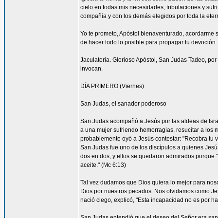
cielo en todas mis necesidades, tribulaciones y sufr
compañía y con los demás elegidos por toda la eter
Yo te prometo, Apóstol bienaventurado, acordarme s
de hacer todo lo posible para propagar tu devoción. 
Jaculatoria. Glorioso Apóstol, San Judas Tadeo, por 
invocan.
DÍA PRIMERO (Viernes)
San Judas, el sanador poderoso
San Judas acompañó a Jesús por las aldeas de Israel 
a una mujer sufriendo hemorragias, resucitar a los 
probablemente oyó a Jesús contestar: "Recobra tu vi
San Judas fue uno de los discípulos a quienes Jesús 
dos en dos, y ellos se quedaron admirados porque
aceite." (Mc 6:13)
Tal vez dudamos que Dios quiera lo mejor para nos
Dios por nuestros pecados. Nos olvidamos como Je
nació ciego, explicó, "Esta incapacidad no es por ha
San Judas entendió que el deseo del Señor era sana