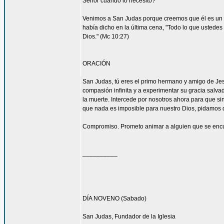
Señor cuando lo necesito?
Venimos a San Judas porque creemos que él es un 
había dicho en la última cena, "Todo lo que ustedes 
Dios." (Mc 10:27)
ORACIÓN
San Judas, tú eres el primo hermano y amigo de Jesú
compasión infinita y a experimentar su gracia salvad
la muerte. Intercede por nosotros ahora para que sin
que nada es imposible para nuestro Dios, pidamos 
Compromiso. Prometo animar a alguien que se encu
__________
DÍA NOVENO (Sabado)
San Judas, Fundador de la Iglesia