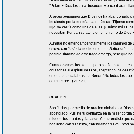
Jesús enseñó a San Judas cómo rezar y cómo orar c
"Pidan, y Dios les dará; busquen, y encontrarán; llam
A veces pensamos que Dios nos ha abandonado o que
inculcada por la enseñanza de Jesús: "Fijense como c
lujo, se vestía como una de ellas. ¡Cuánto más Dios h
necesitan. Pongan su atención en el reino de Dios, y
Aunque no entendamos totalmente los caminos de 
estuvo con Jesús la noche en que el Señor oró en el
posible, líbrame de este trago amargo, pero que no s
Cuando somos insistentes pero confiados en nuestra
corazones al espíritu de Dios, aceptando los desa
entendió las palabras del Señor: "No todos los que m
de mi Padre." (Mt 7:21)
ORACIÓN
San Judas, por medio de oración alababas a Dios por
apostolado. Pusiste tu confianza en la misericordia
miedos, tus triunfos y fracasos. Comprendiste que n
nos llene con su fuerza, entendamos su voluntad 