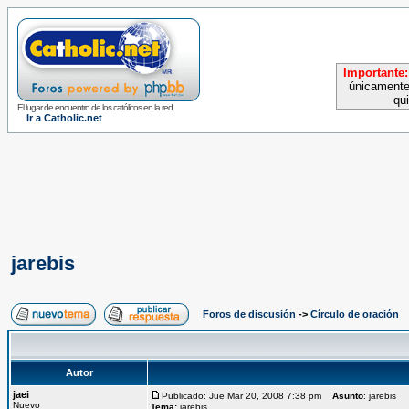
Importante:
únicamente
qu
El lugar de encuentro de los católicos en la red
Ir a Catholic.net
jarebis
Foros de discusión
->
Círculo de oración
Autor
jaei
Publicado: Jue Mar 20, 2008 7:38 pm
Asunto
: jarebis
Nuevo
Tema:
jarebis