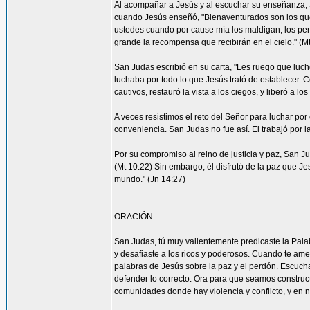
Al acompañar a Jesús y al escuchar su enseñanza, S
cuando Jesús enseñó, "Bienaventurados son los que 
ustedes cuando por cause mía los maldigan, los per
grande la recompensa que recibirán en el cielo." (Mt
San Judas escribió en su carta, "Les ruego que luch
luchaba por todo lo que Jesús trató de establecer. 
cautivos, restauró la vista a los ciegos, y liberó a lo
A veces resistimos el reto del Señor para luchar por 
conveniencia. San Judas no fue así. El trabajó por 
Por su compromiso al reino de justicia y paz, San 
(Mt 10:22) Sin embargo, él disfrutó de la paz que Je
mundo." (Jn 14:27)
ORACIÓN
San Judas, tú muy valientemente predicaste la Palab
y desafiaste a los ricos y poderosos. Cuando te ame
palabras de Jesús sobre la paz y el perdón. Escucha
defender lo correcto. Ora para que seamos construc
comunidades donde hay violencia y conflicto, y en 