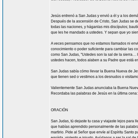
Jesús entrenó a San Judas y envió a él y a los demá
Después de la ascensión de Cristo, San Judas se de
todas las naciones, y háganlas mis discípulos; bautí
que les he mandado a ustedes. Y sepan que yo siemp
A veces pensamos que no estamos llamados ni envi
conocimiento o poder suficiente para cambiar las c
como San Judas, "Ustedes son la sal de la sierra.... 
ustedes hacen, todos alaben a su Padre que está en 
San Judas sabía cómo llevar la Buena Nueva de Jes
que tienen sed o vestimos a los desnudos o visitam
Valientemente San Judas anunciaba la Buena Nueva d
Recordaba las palabras de Jesús en la última cena: 
ORACIÓN
San Judas, tú dejaste tu casa y viajaste lejos para
que habías aprendido personalmente de las palabras y
martirio. Pide al Señor que envíe al Espíritu Santo
egoísta, violento e injusto. Ayúdanos a ser la sal d