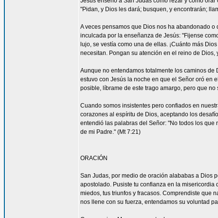
Jesús enseñó a San Judas cómo rezar y cómo orar c
"Pidan, y Dios les dará; busquen, y encontrarán; llam
A veces pensamos que Dios nos ha abandonado o que
inculcada por la enseñanza de Jesús: "Fijense como c
lujo, se vestía como una de ellas. ¡Cuánto más Dios h
necesitan. Pongan su atención en el reino de Dios, y
Aunque no entendamos totalmente los caminos de 
estuvo con Jesús la noche en que el Señor oró en el
posible, líbrame de este trago amargo, pero que no s
Cuando somos insistentes pero confiados en nuestra
corazones al espíritu de Dios, aceptando los desa
entendió las palabras del Señor: "No todos los que m
de mi Padre." (Mt 7:21)
ORACIÓN
San Judas, por medio de oración alababas a Dios por
apostolado. Pusiste tu confianza en la misericordia
miedos, tus triunfos y fracasos. Comprendiste que n
nos llene con su fuerza, entendamos su voluntad 