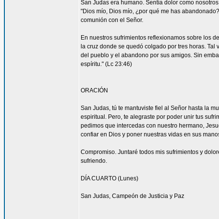
San Judas era humano. Sentía dolor como nosotros. 
"Dios mío, Dios mío, ¿por qué me has abandonado?" 
comunión con el Señor.
En nuestros sufrimientos reflexionamos sobre los de
la cruz donde se quedó colgado por tres horas. Tal 
del pueblo y el abandono por sus amigos. Sin embar
espíritu." (Lc 23:46)
ORACIÓN
San Judas, tú te mantuviste fiel al Señor hasta la mu
espiritual. Pero, te alegraste por poder unir tus suf
pedimos que intercedas con nuestro hermano, Jesucr
confiar en Dios y poner nuestras vidas en sus mano
Compromiso. Juntaré todos mis sufrimientos y dolor
sufriendo.
DÍA CUARTO (Lunes)
San Judas, Campeón de Justicia y Paz