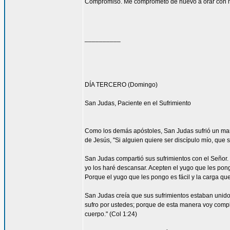
Compromiso. Me comprometo de nuevo a orar con má
__________
DÍA TERCERO (Domingo)
San Judas, Paciente en el Sufrimiento
Como los demás apóstoles, San Judas sufrió un marti
de Jesús, "Si alguien quiere ser discípulo mío, que 
San Judas compartió sus sufrimientos con el Señor.
yo los haré descansar. Acepten el yugo que les pon
Porque el yugo que les pongo es fácil y la carga que 
San Judas creía que sus sufrimientos estaban unidos 
sufro por ustedes; porque de esta manera voy complet
cuerpo." (Col 1:24)