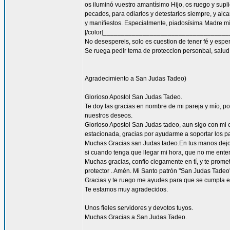
os iluminó vuestro amantísimo Hijo, os ruego y supl
pecados, para odiarlos y detestarlos siempre, y a
y manifiestos. Especialmente, piadosísima Madre mía
[/color]__________________________________
No desespereis, solo es cuestion de tener fé y espe
Se ruega pedir tema de proteccion personbal, salud, 
Agradecimiento a San Judas Tadeo)
Glorioso Apostol San Judas Tadeo.
Te doy las gracias en nombre de mi pareja y mío, 
nuestros deseos.
Glorioso Apostol San Judas tadeo, aun sigo con mi
estacionada, gracias por ayudarme a soportar los pa
Muchas Gracias san Judas tadeo.En tus manos dejo ,
si cuando tenga que llegar mi hora, que no me enter
Muchas gracias, confío ciegamente en tí, y te prome
protector . Amén. Mi Santo patrón "San Judas Tadeo"
Gracias y te ruego me ayudes para que se cumpla el
Te estamos muy agradecidos.
Unos fieles servidores y devotos tuyos.
Muchas Gracias a San Judas Tadeo.