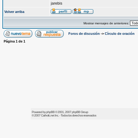
jarebis
Volver arriba
Mostrar mensajes de anteriores:
Foros de discusión
->
Círculo de oración
Página
1
de
1
Powered by
phpBB
© 2001, 2007 phpBB Group
© 2007
Catholic.net
Inc. - Todos los derechos reservados