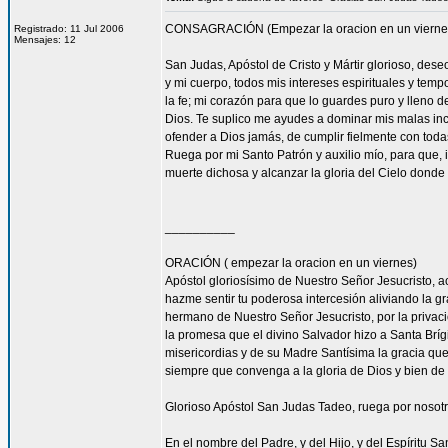
CONSAGRACIÓN (Empezar la oracion en un vierne
Registrado: 11 Jul 2006
Mensajes: 12
San Judas, Apóstol de Cristo y Mártir glorioso, des
y mi cuerpo, todos mis intereses espirituales y tem
la fe; mi corazón para que lo guardes puro y lleno 
Dios. Te suplico me ayudes a dominar mis malas inc
ofender a Dios jamás, de cumplir fielmente con todas
Ruega por mi Santo Patrón y auxilio mío, para que, i
muerte dichosa y alcanzar la gloria del Cielo dond
__________
ORACIÓN ( empezar la oracion en un viernes)
Apóstol gloriosísimo de Nuestro Señor Jesucrist
hazme sentir tu poderosa intercesión aliviando la 
hermano de Nuestro Señor Jesucristo, por la privacio
la promesa que el divino Salvador hizo a Santa Bríg
misericordias y de su Madre Santísima la gracia qu
siempre que convenga a la gloria de Dios y bien de 
Glorioso Apóstol San Judas Tadeo, ruega por nosotr
En el nombre del Padre, y del Hijo, y del Espíritu S