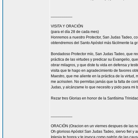
__________
VISITA Y ORACIÓN
(para el día 28 de cada mes)
Honremos a nuestro Protector, San Judas Tadeo, c
obtendremos del Santo Apóstol más fácilmente la g
Bondadoso Protector mío, San Judas Tadeo, que reci
práctica de las virtudes y predicar su Evangelio, q
obrar milagros, y que diste tu vida en defensa y tes
visita que te hago en agradecimiento de favores ob
Maestro, que me aliente en la práctica de la virtud,
me acrisolen. No permitas jamás que la falta de con
Judas, y alcánzame lo que necesito y pido para mi 
Rezar tres Glorias en honor de la Santísima Trinidad
__________
ORACIÓN (Oracion en un viernes despues de las no
Oh glorioso Apóstol San Judas Tadeo, siervo fiel y 
Iglesia te honra y te invoca como patrón de las caus