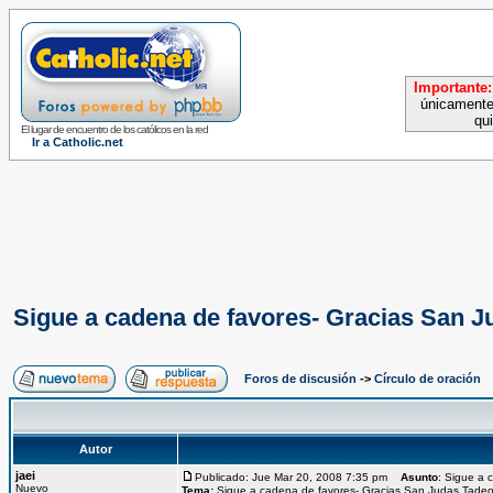
Importante:
únicamente
qu
El lugar de encuentro de los católicos en la red
Ir a Catholic.net
Sigue a cadena de favores- Gracias San J
Foros de discusión
->
Círculo de oración
Autor
jaei
Publicado: Jue Mar 20, 2008 7:35 pm
Asunto
: Sigue a 
Nuevo
Tema:
Sigue a cadena de favores- Gracias San Judas Tadeo 