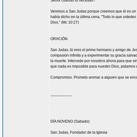
Señor cuando lo necesito?
Venimos a San Judas porque creemos que él es un 
había dicho en la última cena, "Todo lo que ustedes 
Dios." (Mc 10:27)
ORACIÓN
San Judas, tú eres el primo hermano y amigo de Jesú
compasión infinita y a experimentar su gracia salvad
la muerte. Intercede por nosotros ahora para que sin
que nada es imposible para nuestro Dios, pidamos 
Compromiso. Prometo animar a alguien que se encu
__________
DÍA NOVENO (Sabado)
San Judas, Fundador de la Iglesia