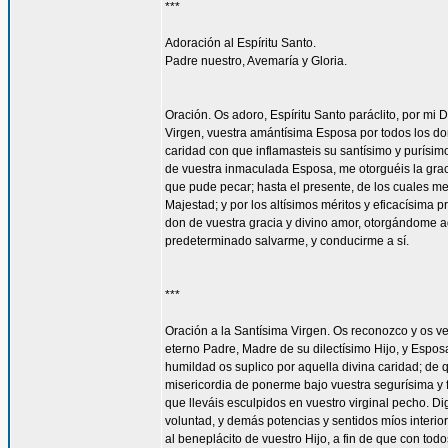
***
Adoración al Espíritu Santo.
Padre nuestro, Avemaría y Gloria.
Oración. Os adoro, Espíritu Santo paráclito, por mi D
Virgen, vuestra amántísima Esposa por todos los don
caridad con que inflamasteis su santísimo y purísim
de vuestra inmaculada Esposa, me otorguéis la gra
que pude pecar; hasta el presente, de los cuales me
Majestad; y por los altísimos méritos y eficacísima
don de vuestra gracia y divino amor, otorgándome aq
predeterminado salvarme, y conducirme a sí.
***
Oración a la Santísima Virgen. Os reconozco y os ve
eterno Padre, Madre de su dilectísimo Hijo, y Espos
humildad os suplico por aquella divina caridad; de 
misericordia de ponerme bajo vuestra segurísima y f
que lleváis esculpidos en vuestro virginal pecho. 
voluntad, y demás potencias y sentidos míos interior
al beneplácito de vuestro Hijo, a fin de que con todo