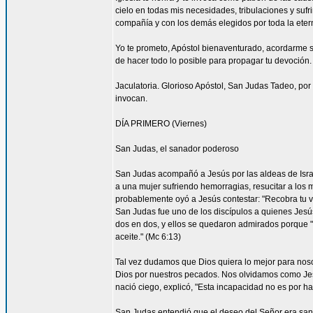
cielo en todas mis necesidades, tribulaciones y sufr
compañía y con los demás elegidos por toda la eter
Yo te prometo, Apóstol bienaventurado, acordarme s
de hacer todo lo posible para propagar tu devoción. 
Jaculatoria. Glorioso Apóstol, San Judas Tadeo, por 
invocan.
DÍA PRIMERO (Viernes)
San Judas, el sanador poderoso
San Judas acompañó a Jesús por las aldeas de Israel 
a una mujer sufriendo hemorragias, resucitar a los 
probablemente oyó a Jesús contestar: "Recobra tu vi
San Judas fue uno de los discípulos a quienes Jesús 
dos en dos, y ellos se quedaron admirados porque
aceite." (Mc 6:13)
Tal vez dudamos que Dios quiera lo mejor para nos
Dios por nuestros pecados. Nos olvidamos como Je
nació ciego, explicó, "Esta incapacidad no es por ha
San Judas entendió que el deseo del Señor era sana