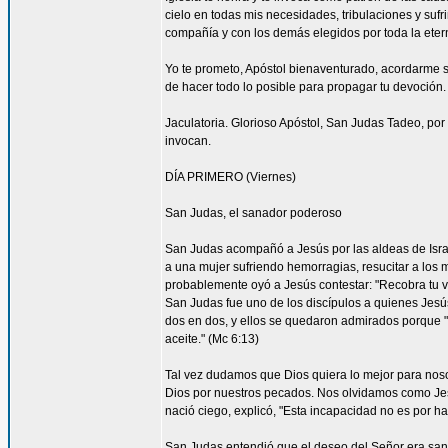
cielo en todas mis necesidades, tribulaciones y sufr
compañía y con los demás elegidos por toda la eter
Yo te prometo, Apóstol bienaventurado, acordarme s
de hacer todo lo posible para propagar tu devoción. 
Jaculatoria. Glorioso Apóstol, San Judas Tadeo, por 
invocan.
DÍA PRIMERO (Viernes)
San Judas, el sanador poderoso
San Judas acompañó a Jesús por las aldeas de Israel 
a una mujer sufriendo hemorragias, resucitar a los 
probablemente oyó a Jesús contestar: "Recobra tu vi
San Judas fue uno de los discípulos a quienes Jesús 
dos en dos, y ellos se quedaron admirados porque
aceite." (Mc 6:13)
Tal vez dudamos que Dios quiera lo mejor para nos
Dios por nuestros pecados. Nos olvidamos como Je
nació ciego, explicó, "Esta incapacidad no es por ha
San Judas entendió que el deseo del Señor era sana