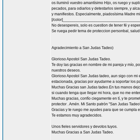
os iluminó vuestro amantísimo Hijo, os ruego y supl
pecados, para odiarlos y detestarlos siempre, y a
y manifiestos. Especialmente, piadosísima Madre mía
[/color]__________________________________
No desespereis, solo es cuestion de tener fé y espe
Se ruega pedir tema de proteccion personbal, salud, 
Agradecimiento a San Judas Tadeo)
Glorioso Apostol San Judas Tadeo.
Te doy las gracias en nombre de mi pareja y mío, 
nuestros deseos.
Glorioso Apostol San Judas tadeo, aun sigo con mi
estacionada, gracias por ayudarme a soportar los pa
Muchas Gracias san Judas tadeo.En tus manos dejo ,
si cuando tenga que llegar mi hora, que no me enter
Muchas gracias, confío ciegamente en tí, y te prome
protector . Amén. Mi Santo patrón "San Judas Tadeo"
Gracias y te ruego me ayudes para que se cumpla el
Te estamos muy agradecidos.
Unos fieles servidores y devotos tuyos.
Muchas Gracias a San Judas Tadeo.