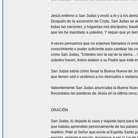
Jesús entrenó a San Judas y envió a él y a los demá
Después de la ascensión de Cristo, San Judas se de
todas las naciones, y háganlas mis discípulos; bautí
que les he mandado a ustedes. Y sepan que yo siemp
A veces pensamos que no estamos llamados ni envi
conocimiento o poder suficiente para cambiar las c
como San Judas, "Ustedes son la sal de la sierra.... 
ustedes hacen, todos alaben a su Padre que está en 
San Judas sabía cómo llevar la Buena Nueva de Jes
que tienen sed o vestimos a los desnudos o visitam
Valientemente San Judas anunciaba la Buena Nueva d
Recordaba las palabras de Jesús en la última cena: 
ORACIÓN
San Judas, tú dejaste tu casa y viajaste lejos para
que habías aprendido personalmente de las palabras y
martirio. Pide al Señor que envíe al Espíritu Santo
egoísta, violento e injusto. Ayúdanos a ser la sal d