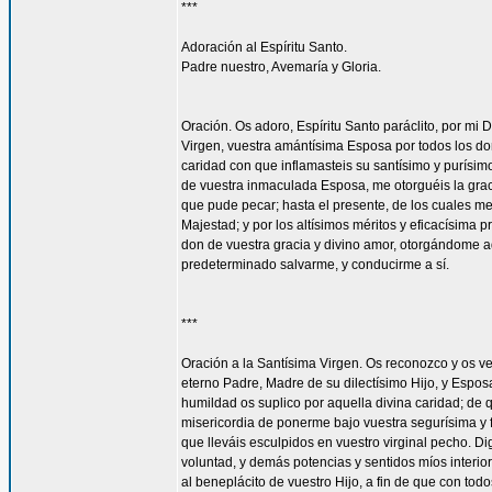
***
Adoración al Espíritu Santo.
Padre nuestro, Avemaría y Gloria.
Oración. Os adoro, Espíritu Santo paráclito, por mi D
Virgen, vuestra amántísima Esposa por todos los don
caridad con que inflamasteis su santísimo y purísim
de vuestra inmaculada Esposa, me otorguéis la gra
que pude pecar; hasta el presente, de los cuales me
Majestad; y por los altísimos méritos y eficacísima
don de vuestra gracia y divino amor, otorgándome aq
predeterminado salvarme, y conducirme a sí.
***
Oración a la Santísima Virgen. Os reconozco y os ve
eterno Padre, Madre de su dilectísimo Hijo, y Espos
humildad os suplico por aquella divina caridad; de 
misericordia de ponerme bajo vuestra segurísima y f
que lleváis esculpidos en vuestro virginal pecho. 
voluntad, y demás potencias y sentidos míos interior
al beneplácito de vuestro Hijo, a fin de que con todo