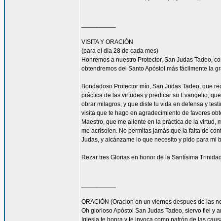
__________
VISITA Y ORACIÓN
(para el día 28 de cada mes)
Honremos a nuestro Protector, San Judas Tadeo, c
obtendremos del Santo Apóstol más fácilmente la g
Bondadoso Protector mío, San Judas Tadeo, que reci
práctica de las virtudes y predicar su Evangelio, q
obrar milagros, y que diste tu vida en defensa y tes
visita que te hago en agradecimiento de favores ob
Maestro, que me aliente en la práctica de la virtud,
me acrisolen. No permitas jamás que la falta de con
Judas, y alcánzame lo que necesito y pido para mi 
Rezar tres Glorias en honor de la Santísima Trinidad
__________
ORACIÓN (Oracion en un viernes despues de las no
Oh glorioso Apóstol San Judas Tadeo, siervo fiel y 
Iglesia te honra y te invoca como patrón de las caus