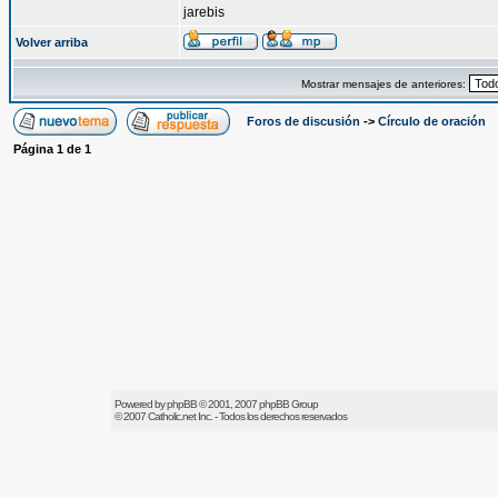
jarebis
Volver arriba
Mostrar mensajes de anteriores:
Foros de discusión
->
Círculo de oración
Página
1
de
1
Powered by
phpBB
© 2001, 2007 phpBB Group
© 2007
Catholic.net
Inc. - Todos los derechos reservados