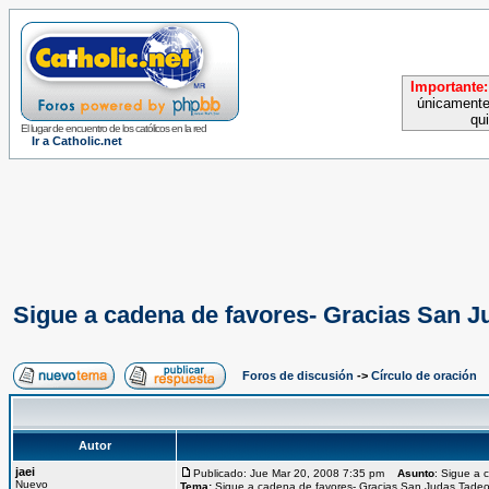
Importante:
únicamente
qu
El lugar de encuentro de los católicos en la red
Ir a Catholic.net
Sigue a cadena de favores- Gracias San J
Foros de discusión
->
Círculo de oración
Autor
jaei
Publicado: Jue Mar 20, 2008 7:35 pm
Asunto
: Sigue a 
Nuevo
Tema:
Sigue a cadena de favores- Gracias San Judas Tadeo 