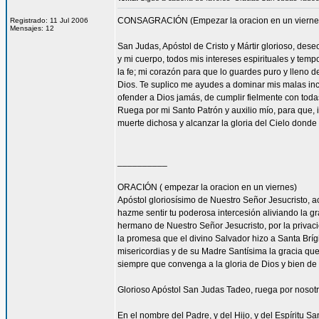
CONSAGRACIÓN (Empezar la oracion en un vierne
Registrado: 11 Jul 2006
Mensajes: 12
San Judas, Apóstol de Cristo y Mártir glorioso, des
y mi cuerpo, todos mis intereses espirituales y tem
la fe; mi corazón para que lo guardes puro y lleno 
Dios. Te suplico me ayudes a dominar mis malas inc
ofender a Dios jamás, de cumplir fielmente con todas
Ruega por mi Santo Patrón y auxilio mío, para que, i
muerte dichosa y alcanzar la gloria del Cielo dond
__________
ORACIÓN ( empezar la oracion en un viernes)
Apóstol gloriosísimo de Nuestro Señor Jesucrist
hazme sentir tu poderosa intercesión aliviando la 
hermano de Nuestro Señor Jesucristo, por la privacio
la promesa que el divino Salvador hizo a Santa Bríg
misericordias y de su Madre Santísima la gracia qu
siempre que convenga a la gloria de Dios y bien de 
Glorioso Apóstol San Judas Tadeo, ruega por nosotr
En el nombre del Padre, y del Hijo, y del Espíritu S