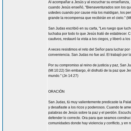
Al acompañar a Jesús y al escuchar su enseñanza, S
cuando Jesús enseñó, "Bienaventurados son los que 
ustedes cuando por cause mía los maldigan, los per
grande la recompensa que recibirán en el cielo." (Mt
San Judas escribió en su carta, "Les ruego que luch
luchaba por todo lo que Jesús trató de establecer. 
cautivos, restauró la vista a los ciegos, y liberó a lo
A veces resistimos el reto del Señor para luchar por 
conveniencia. San Judas no fue así. El trabajó por 
Por su compromiso al reino de justicia y paz, San 
(Mt 10:22) Sin embargo, él disfrutó de la paz que Je
mundo." (Jn 14:27)
ORACIÓN
San Judas, tú muy valientemente predicaste la Palab
y desafiaste a los ricos y poderosos. Cuando te ame
palabras de Jesús sobre la paz y el perdón. Escucha
defender lo correcto. Ora para que seamos construc
comunidades donde hay violencia y conflicto, y en 