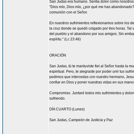
San Judas era humano. Sentía dolor como nosotros. 
"Dios mío, Dios mío, ¿por qué me has abandonado?" 
comunión con el Señor.
En nuestros sufrimientos reflexionamos sobre los de
la cruz donde se quedó colgado por tres horas. Tal 
del pueblo y el abandono por sus amigos. Sin embar
espíritu." (Lc 23:46)
ORACIÓN
San Judas, tú te mantuviste fiel al Señor hasta la mu
espiritual. Pero, te alegraste por poder unir tus suf
pedimos que intercedas con nuestro hermano, Jesucr
confiar en Dios y poner nuestras vidas en sus mano
Compromiso. Juntaré todos mis sufrimientos y dolor
sufriendo.
DÍA CUARTO (Lunes)
San Judas, Campeón de Justicia y Paz