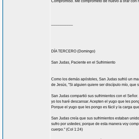
Compromiso. Me comprometo de nuevo a orar con má
__________
DÍA TERCERO (Domingo)
San Judas, Paciente en el Sufrimiento
Como los demás apóstoles, San Judas sufrió un marti
de Jesús, "Si alguien quiere ser discípulo mío, que 
San Judas compartió sus sufrimientos con el Señor.
yo los haré descansar. Acepten el yugo que les pon
Porque el yugo que les pongo es fácil y la carga que 
San Judas creía que sus sufrimientos estaban unidos 
sufro por ustedes; porque de esta manera voy complet
cuerpo." (Col 1:24)