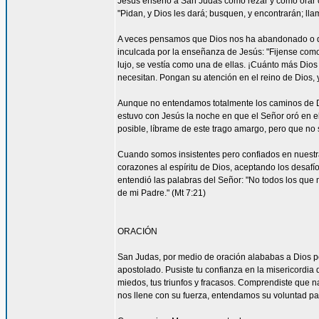
Jesús enseñó a San Judas cómo rezar y cómo orar c
"Pidan, y Dios les dará; busquen, y encontrarán; llam
A veces pensamos que Dios nos ha abandonado o que
inculcada por la enseñanza de Jesús: "Fijense como c
lujo, se vestía como una de ellas. ¡Cuánto más Dios h
necesitan. Pongan su atención en el reino de Dios, y
Aunque no entendamos totalmente los caminos de 
estuvo con Jesús la noche en que el Señor oró en el
posible, líbrame de este trago amargo, pero que no s
Cuando somos insistentes pero confiados en nuestra
corazones al espíritu de Dios, aceptando los desa
entendió las palabras del Señor: "No todos los que m
de mi Padre." (Mt 7:21)
ORACIÓN
San Judas, por medio de oración alababas a Dios por
apostolado. Pusiste tu confianza en la misericordia
miedos, tus triunfos y fracasos. Comprendiste que n
nos llene con su fuerza, entendamos su voluntad 