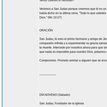
Señor cuando lo necesito?
Venimos a San Judas porque creemos que él es un 
había dicho en la última cena, "Todo lo que ustedes 
Dios." (Mc 10:27)
ORACIÓN
San Judas, tú eres el primo hermano y amigo de Jesú
compasión infinita y a experimentar su gracia salvad
la muerte. Intercede por nosotros ahora para que sin
que nada es imposible para nuestro Dios, pidamos 
Compromiso. Prometo animar a alguien que se encu
__________
DÍA NOVENO (Sabado)
San Judas, Fundador de la Iglesia