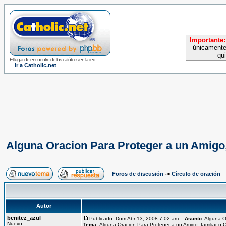
Importante:
únicamente
qu
El lugar de encuentro de los católicos en la red
Ir a Catholic.net
Alguna Oracion Para Proteger a un Amigo,
Foros de discusión
->
Círculo de oración
Autor
benitez_azul
Publicado: Dom Abr 13, 2008 7:02 am
Asunto
: Alguna O
Nuevo
Tema:
Alguna Oracion Para Proteger a un Amigo, familiar o 