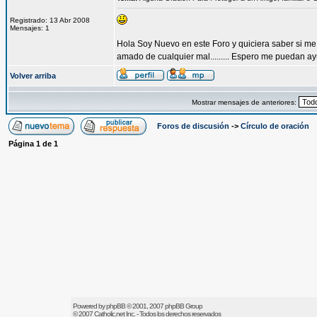
Registrado: 13 Abr 2008
Mensajes: 1
Hola Soy Nuevo en este Foro y quiciera saber si me
amado de cualquier mal......... Espero me puedan a
Volver arriba
Mostrar mensajes de anteriores:
Foros de discusión
->
Círculo de oración
Página
1
de
1
Powered by
phpBB
© 2001, 2007 phpBB Group
© 2007
Catholic.net
Inc. - Todos los derechos reservados