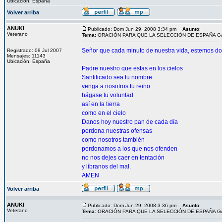
Ubicación: España
Volver arriba
ANUKI
Publicado: Dom Jun 29, 2008 3:34 pm
Asunto
:
Veterano
Tema:
ORACIÓN PARA QUE LA SELECCIÓN DE ESPAÑA 
Señor que cada minuto de nuestra vida, estemos 
Registrado: 09 Jul 2007
Mensajes: 11143
Ubicación: España
Padre nuestro que estas en los cielos
Santificado sea tu nombre
venga a nosotros tu reino
hágase tu voluntad
así en la tierra
como en el cielo
Danos hoy nuestro pan de cada día
perdona nuestras ofensas
como nosotros también
perdonamos a los que nos ofenden
no nos dejes caer en tentación
y líbranos del mal.
AMEN
Volver arriba
ANUKI
Publicado: Dom Jun 29, 2008 3:36 pm
Asunto
:
Veterano
Tema:
ORACIÓN PARA QUE LA SELECCIÓN DE ESPAÑA 