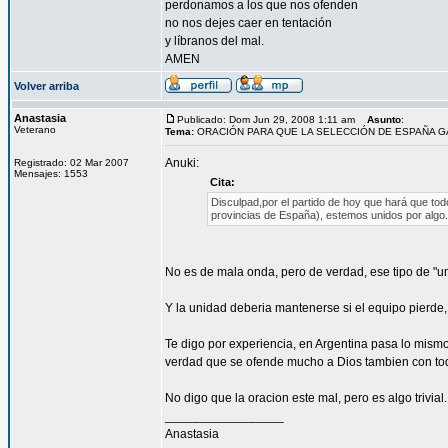
perdonamos a los que nos ofenden
no nos dejes caer en tentación
y líbranos del mal.
AMEN
Volver arriba
Anastasia
Publicado: Dom Jun 29, 2008 1:11 am
Asunto
:
Veterano
Tema:
ORACIÓN PARA QUE LA SELECCIÓN DE ESPAÑA 
Anuki:
Registrado: 02 Mar 2007
Mensajes: 1553
Cita:
Disculpad,por el partido de hoy que hará que todo
provincias de España), estemos unidos por algo.
No es de mala onda, pero de verdad, ese tipo de "u
Y la unidad deberia mantenerse si el equipo pierde, 
Te digo por experiencia, en Argentina pasa lo mismo 
verdad que se ofende mucho a Dios tambien con toda
No digo que la oracion este mal, pero es algo trivial..
_________________
Anastasia