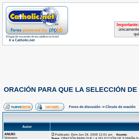
Importante:
únicamente
qu
El lugar de encuentro de los católicos en la red
Ir a Catholic.net
ORACIÓN PARA QUE LA SELECCIÓN DE
Foros de discusión
->
Círculo de oración
Autor
ANUKI
Publicado: Dom Jun 29, 2008 12:01 am
Asunto
:
Veterano
Tema:
ORACIÓN PARA QUE LA SELECCIÓN DE ESPAÑA 