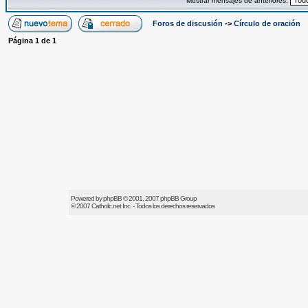
Mostrar mensajes de anteriores:
Foros de discusión
->
Círculo de oración
Página
1
de
1
Powered by
phpBB
© 2001, 2007 phpBB Group
© 2007
Catholic.net
Inc. - Todos los derechos reservados