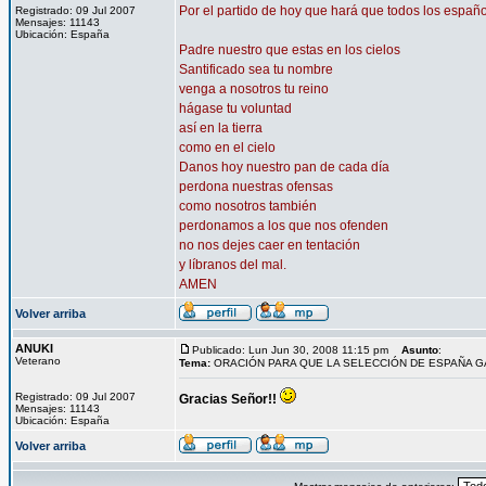
Por el partido de hoy que hará que todos los españo
Registrado: 09 Jul 2007
Mensajes: 11143
Ubicación: España
Padre nuestro que estas en los cielos
Santificado sea tu nombre
venga a nosotros tu reino
hágase tu voluntad
así en la tierra
como en el cielo
Danos hoy nuestro pan de cada día
perdona nuestras ofensas
como nosotros también
perdonamos a los que nos ofenden
no nos dejes caer en tentación
y líbranos del mal.
AMEN
Volver arriba
ANUKI
Publicado: Lun Jun 30, 2008 11:15 pm
Asunto
:
Veterano
Tema:
ORACIÓN PARA QUE LA SELECCIÓN DE ESPAÑA 
Registrado: 09 Jul 2007
Gracias Señor!!
Mensajes: 11143
Ubicación: España
Volver arriba