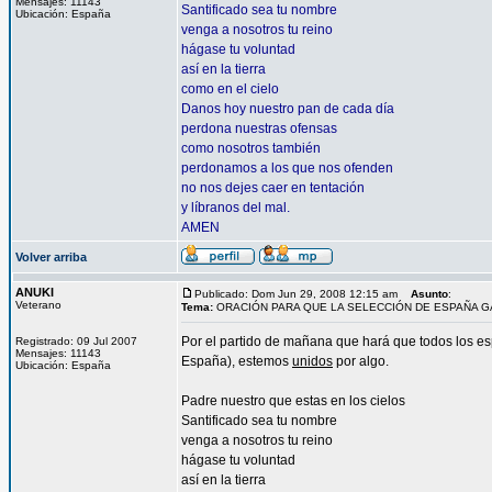
Mensajes: 11143
Santificado sea tu nombre
Ubicación: España
venga a nosotros tu reino
hágase tu voluntad
así en la tierra
como en el cielo
Danos hoy nuestro pan de cada día
perdona nuestras ofensas
como nosotros también
perdonamos a los que nos ofenden
no nos dejes caer en tentación
y líbranos del mal.
AMEN
Volver arriba
ANUKI
Publicado: Dom Jun 29, 2008 12:15 am
Asunto
:
Veterano
Tema:
ORACIÓN PARA QUE LA SELECCIÓN DE ESPAÑA 
Por el partido de mañana que hará que todos los espa
Registrado: 09 Jul 2007
Mensajes: 11143
España), estemos
unidos
por algo.
Ubicación: España
Padre nuestro que estas en los cielos
Santificado sea tu nombre
venga a nosotros tu reino
hágase tu voluntad
así en la tierra