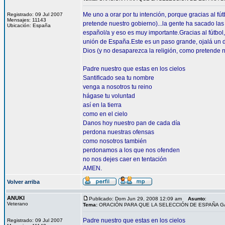
Me uno a orar por tu intención, porque gracias al f
Registrado: 09 Jul 2007
Mensajes: 11143
pretende nuestro gobierno)...la gente ha sacado las
Ubicación: España
español/a y eso es muy importante.Gracias al fútb
unión de España.Este es un paso grande, ojalá un 
Dios (y no desaparezca la religión, como pretende n
Padre nuestro que estas en los cielos
Santificado sea tu nombre
venga a nosotros tu reino
hágase tu voluntad
así en la tierra
como en el cielo
Danos hoy nuestro pan de cada día
perdona nuestras ofensas
como nosotros también
perdonamos a los que nos ofenden
no nos dejes caer en tentación
AMEN.
Volver arriba
ANUKI
Publicado: Dom Jun 29, 2008 12:09 am
Asunto
:
Veterano
Tema:
ORACIÓN PARA QUE LA SELECCIÓN DE ESPAÑA 
Padre nuestro que estas en los cielos
Registrado: 09 Jul 2007