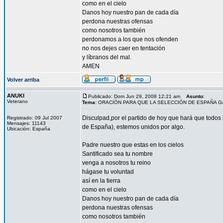
como en el cielo
Danos hoy nuestro pan de cada día
perdona nuestras ofensas
como nosotros también
perdonamos a los que nos ofenden
no nos dejes caer en tentación
y líbranos del mal.
AMEN
Volver arriba
ANUKI
Publicado: Dom Jun 29, 2008 12:21 am
Asunto
:
Veterano
Tema:
ORACIÓN PARA QUE LA SELECCIÓN DE ESPAÑA 
Disculpad,por el partido de hoy que hará que todos l
Registrado: 09 Jul 2007
Mensajes: 11143
de España), estemos unidos por algo.
Ubicación: España
Padre nuestro que estas en los cielos
Santificado sea tu nombre
venga a nosotros tu reino
hágase tu voluntad
así en la tierra
como en el cielo
Danos hoy nuestro pan de cada día
perdona nuestras ofensas
como nosotros también