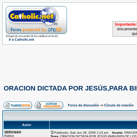
Importante:
únicamente
qu
El lugar de encuentro de los católicos en la red
Ir a Catholic.net
ORACION DICTADA POR JESÚS,PARA B
Foros de discusión
->
Círculo de oración
Autor
SERGNAH
Publicado: Sab Jun 28, 2008 1:23 am
Asunto
: ORACIO
Asiduo
Tema:
ORACION DICTADA POR JESÚS,PARA BIEN DE LO