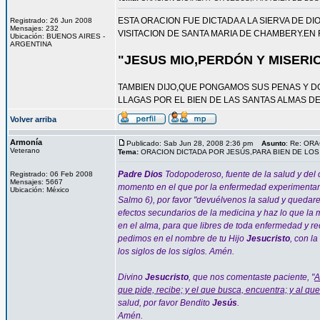
ESTA ORACION FUE DICTADA A LA SIERVA DE 
Registrado: 26 Jun 2008
Mensajes: 232
VISITACION DE SANTA MARIA DE CHAMBERY.EN 
Ubicación: BUENOS AIRES -
ARGENTINA
"JESUS MIO,PERDÓN Y MISERI
TAMBIEN DIJO,QUE PONGAMOS SUS PENAS Y 
LLAGAS POR EL BIEN DE LAS SANTAS ALMAS D
Volver arriba
Armonía
Publicado: Sab Jun 28, 2008 2:36 pm
Asunto
: Re: OR
Veterano
Tema:
ORACION DICTADA POR JESÚS,PARA BIEN DE LO
Padre Dios
Todopoderoso, fuente de la salud y del c
Registrado: 06 Feb 2008
Mensajes: 5667
momento en el que por la enfermedad experimentamo
Ubicación: México
Salmo 6), por favor "devuélvenos la salud y quedare
efectos secundarios de la medicina y haz lo que la 
en el alma, para que libres de toda enfermedad y re
pedimos en el nombre de tu Hijo
Jesucristo
, con la
los siglos de los siglos. Amén.
Divino
Jesucristo
, que nos comentaste paciente, "
A
que pide, recibe; y el que busca, encuentra; y al que 
salud, por favor Bendito
Jesús
.
Amén.