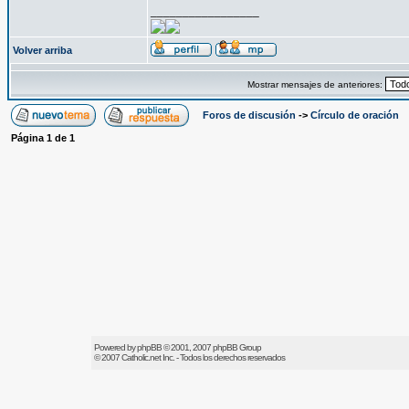
_________________
Volver arriba
Mostrar mensajes de anteriores:
Foros de discusión
->
Círculo de oración
Página
1
de
1
Powered by
phpBB
© 2001, 2007 phpBB Group
© 2007
Catholic.net
Inc. - Todos los derechos reservados