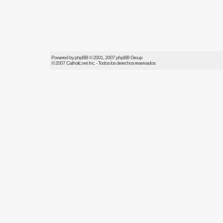
Powered by
phpBB
© 2001, 2007 phpBB Group
© 2007
Catholic.net
Inc. - Todos los derechos reservados