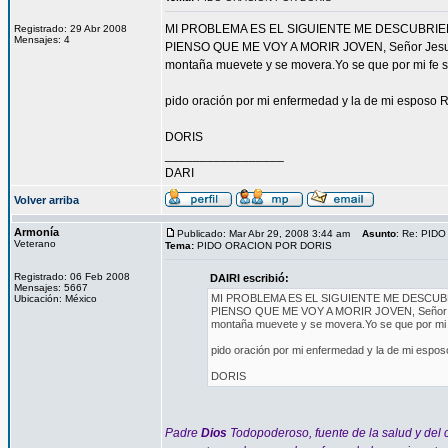
MI PROBLEMA ES EL SIGUIENTE ME DESCUBRIER
Registrado: 29 Abr 2008
Mensajes: 4
PIENSO QUE ME VOY A MORIR JOVEN, Señor Jesus lav
montaña muevete y se movera.Yo se que por mi fe 
pido oración por mi enfermedad y la de mi esposo
DORIS
_________________
DARI
Volver arriba
Armonía
Publicado: Mar Abr 29, 2008 3:44 am
Asunto
: Re: PID
Veterano
Tema:
PIDO ORACION POR DORIS
Registrado: 06 Feb 2008
DAIRI escribió:
Mensajes: 5667
MI PROBLEMA ES EL SIGUIENTE ME DESCUBR
Ubicación: México
PIENSO QUE ME VOY A MORIR JOVEN, Señor Jesus
montaña muevete y se movera.Yo se que por mi 
pido oración por mi enfermedad y la de mi esp
DORIS
Padre
Dios
Todopoderoso, fuente de la salud y del c