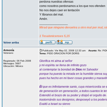
perdona nuestras ofensas
como nosotros perdonamos a los que nos ofenden
No nos dejes caer en tentación
Y líbranos del mal.
Amén.
_________________
Mirad que ninguno devuelva a otro mal por mal, si
1 Tesalonicenses 5,15
Volver arriba
Armonía
Publicado: Vie May 02, 2008 12:33 am
Asunto
: Re: P
Veterano
Tema:
PIDO ORACION POR DORIS
Glorifica mi alma al señor
Registrado: 06 Feb 2008
Mensajes: 5667
y mi espíritu se llena de infinito gozo
Ubicación: México
al contemplar la bondad de
Dios
mi Salvador
porque ha puesto la mirada en la humilde sierva su
pues ha hecho en mi favor cosas grandes y maravil
Él
que es Infinitamente santo, cuya misericordia se 
de generación en generación, a todos cuantos le t
Extendió el brazo de su poder y disipó el orgullo de
trastornándo sus designios, desposeyó a los poderso
Exaltó a Israel su siervo