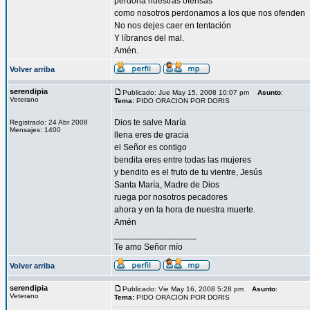
perdona nuestras ofensas
como nosotros perdonamos a los que nos ofenden
No nos dejes caer en tentación
Y líbranos del mal.
Amén.
Volver arriba
serendipia
Publicado: Jue May 15, 2008 10:07 pm
Asunto
:
Veterano
Tema:
PIDO ORACION POR DORIS
Dios te salve María
Registrado: 24 Abr 2008
Mensajes: 1400
llena eres de gracia
el Señor es contigo
bendita eres entre todas las mujeres
y bendito es el fruto de tu vientre, Jesús
Santa María, Madre de Dios
ruega por nosotros pecadores
ahora y en la hora de nuestra muerte.
Amén
_________________
Te amo Señor mío
Volver arriba
serendipia
Publicado: Vie May 16, 2008 5:28 pm
Asunto
:
Veterano
Tema:
PIDO ORACION POR DORIS