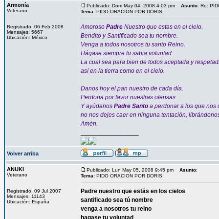
Armonía
Publicado: Dom May 04, 2008 4:03 pm
Asunto
: Re: P
Veterano
Tema:
PIDO ORACION POR DORIS
Amoroso
Padre
Nuestro que estas en el cielo.
Registrado: 06 Feb 2008
Mensajes: 5667
Bendito y Santificado sea tu nombre.
Ubicación: México
Venga a todos nosotros tu santo Reino.
Hágase siempre tu sabia voluntad
La cual sea para bien de todos aceptada y respeta
así en la tierra como en el cielo.
Danos hoy el pan nuestro de cada día.
Perdona por favor nuestras ofensas
Y ayúdanos
Padre Santo
a perdonar a los que nos
no nos dejes caer en ninguna tentación, librándono
Amén.
_________________
Volver arriba
ANUKI
Publicado: Lun May 05, 2008 9:45 pm
Asunto
:
Veterano
Tema:
PIDO ORACION POR DORIS
Padre nuestro que estás en los cielos
Registrado: 09 Jul 2007
Mensajes: 11143
santificado sea tú nombre
Ubicación: España
venga a nosotros tu reino
hagase tu voluntad