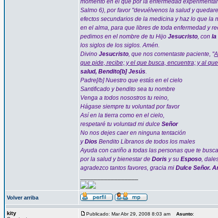
momento en el que por la enfermedad experimentamo
Salmo 6), por favor "devuélvenos la salud y quedare
efectos secundarios de la medicina y haz lo que la 
en el alma, para que libres de toda enfermedad y re
pedimos en el nombre de tu Hijo
Jesucristo
, con
la
los siglos de los siglos. Amén.
Divino
Jesucristo
, que nos comentaste paciente, "
A
que pide, recibe; y el que busca, encuentra; y al que
salud, Bendito[b] Jesús
.
Padre[/b] Nuestro que estás en el cielo
Santificado y bendito sea tu nombre
Venga a todos nosostros tu reino,
Hágase siempre tu voluntad por favor
Así en la tierra como en el cielo,
respetaré tu voluntad mi dulce
Señor
No nos dejes caer en ninguna tentación
y
Dios
Bendito Líbranos de todos los males
Ayuda con cariño a todas las personas que te busc
por la salud y bienestar de
Doris
y su
Esposo
, dale
agradezco tantos favores, gracia mi
Dulce Señor. 
_________________
Volver arriba
kity
Publicado: Mar Abr 29, 2008 8:03 am
Asunto
: