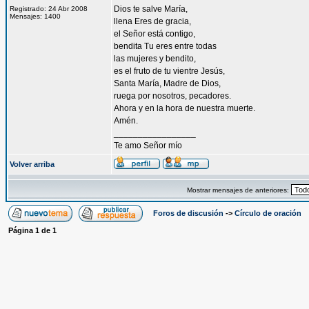
Dios te salve María,
Registrado: 24 Abr 2008
Mensajes: 1400
llena Eres de gracia,
el Señor está contigo,
bendita Tu eres entre todas
las mujeres y bendito,
es el fruto de tu vientre Jesús,
Santa María, Madre de Dios,
ruega por nosotros, pecadores.
Ahora y en la hora de nuestra muerte.
Amén.
_________________
Te amo Señor mío
Volver arriba
Mostrar mensajes de anteriores:
Foros de discusión
->
Círculo de oración
Página
1
de
1