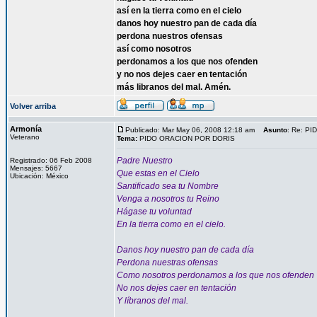
así en la tierra como en el cielo
danos hoy nuestro pan de cada día
perdona nuestros ofensas
así como nosotros
perdonamos a los que nos ofenden
y no nos dejes caer en tentación
más libranos del mal. Amén.
Volver arriba
Armonía
Publicado: Mar May 06, 2008 12:18 am
Asunto
: Re: P
Veterano
Tema:
PIDO ORACION POR DORIS
Padre Nuestro
Registrado: 06 Feb 2008
Mensajes: 5667
Que estas en el Cielo
Ubicación: México
Santificado sea tu Nombre
Venga a nosotros tu Reino
Hágase tu voluntad
En la tierra como en el cielo.
Danos hoy nuestro pan de cada día
Perdona nuestras ofensas
Como nosotros perdonamos a los que nos ofenden
No nos dejes caer en tentación
Y líbranos del mal.