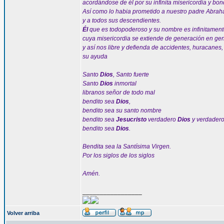
acordándose de él por su infinita misericordia y bo
Así como lo habia prometido a nuestro padre Abra
y a todos sus descendientes.
Él
que es todopoderoso y su nombre es infinitament
cuya misericordia se extiende de generación en ge
y así nos libre y defienda de accidentes, huracanes
su ayuda
Santo
Dios
, Santo fuerte
Santo
Dios
inmortal
libranos señor de todo mal
bendito sea
Dios
,
bendito sea su santo nombre
bendito sea
Jesucristo
verdadero
Dios
y verdader
bendito sea
Dios
.
Bendita sea la Santísima Virgen.
Por los siglos de los siglos
Amén.
_________________
Volver arriba