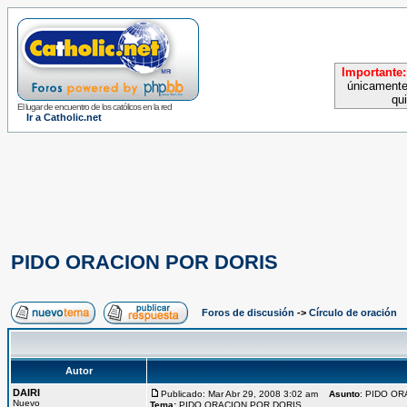
Importante:
únicamente
qu
El lugar de encuentro de los católicos en la red
Ir a Catholic.net
PIDO ORACION POR DORIS
Foros de discusión
->
Círculo de oración
Autor
DAIRI
Publicado: Mar Abr 29, 2008 3:02 am
Asunto
: PIDO O
Nuevo
Tema:
PIDO ORACION POR DORIS