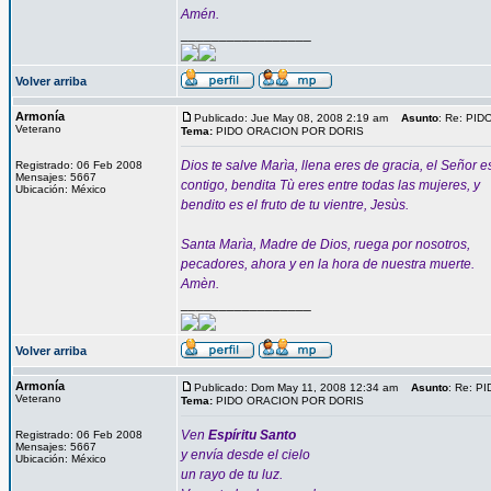
Amén.
_________________
Volver arriba
Armonía
Publicado: Jue May 08, 2008 2:19 am
Asunto
: Re: PI
Veterano
Tema:
PIDO ORACION POR DORIS
Dios te salve Marìa, llena eres de gracia, el Señor e
Registrado: 06 Feb 2008
Mensajes: 5667
contigo, bendita Tù eres entre todas las mujeres, y
Ubicación: México
bendito es el fruto de tu vientre, Jesùs.
Santa Marìa, Madre de Dios, ruega por nosotros,
pecadores, ahora y en la hora de nuestra muerte.
Amèn.
_________________
Volver arriba
Armonía
Publicado: Dom May 11, 2008 12:34 am
Asunto
: Re: 
Veterano
Tema:
PIDO ORACION POR DORIS
Ven
Espíritu Santo
Registrado: 06 Feb 2008
Mensajes: 5667
y envía desde el cielo
Ubicación: México
un rayo de tu luz.