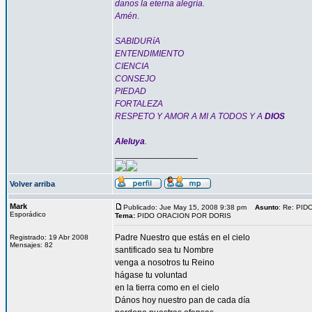
danos la eterna alegría.
Amén.
SABIDURíA
ENTENDIMIENTO
CIENCIA
CONSEJO
PIEDAD
FORTALEZA
RESPETO Y AMOR A MI A TODOS Y A
DIOS
Aleluya
.
_________________
Volver arriba
Mark
Publicado: Jue May 15, 2008 9:38 pm
Asunto
: Re: PI
Esporádico
Tema:
PIDO ORACION POR DORIS
Padre Nuestro que estás en el cielo
Registrado: 19 Abr 2008
Mensajes: 82
santificado sea tu Nombre
venga a nosotros tu Reino
hágase tu voluntad
en la tierra como en el cielo
Dános hoy nuestro pan de cada día