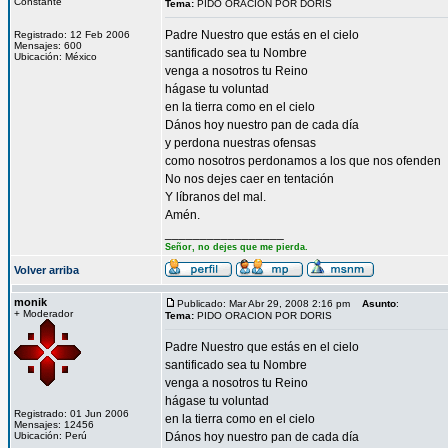
Constante
Tema:
PIDO ORACION POR DORIS
Padre Nuestro que estás en el cielo
Registrado: 12 Feb 2006
Mensajes: 600
santificado sea tu Nombre
Ubicación: México
venga a nosotros tu Reino
hágase tu voluntad
en la tierra como en el cielo
Dános hoy nuestro pan de cada día
y perdona nuestras ofensas
como nosotros perdonamos a los que nos ofenden
No nos dejes caer en tentación
Y líbranos del mal.
Amén.
_________________
Señor, no dejes que me pierda.
Volver arriba
monik
Publicado: Mar Abr 29, 2008 2:16 pm
Asunto
:
+ Moderador
Tema:
PIDO ORACION POR DORIS
Padre Nuestro que estás en el cielo
santificado sea tu Nombre
venga a nosotros tu Reino
hágase tu voluntad
Registrado: 01 Jun 2006
en la tierra como en el cielo
Mensajes: 12456
Ubicación: Perú
Dános hoy nuestro pan de cada día