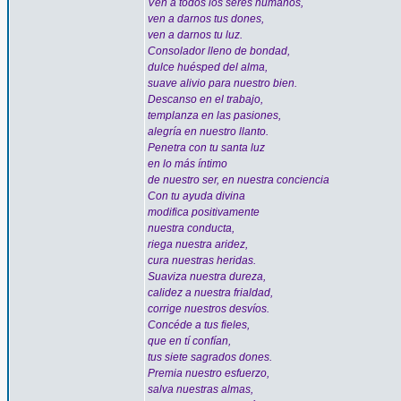
Ven a todos los seres humanos,
ven a darnos tus dones,
ven a darnos tu luz.
Consolador lleno de bondad,
dulce huésped del alma,
suave alivio para nuestro bien.
Descanso en el trabajo,
templanza en las pasiones,
alegría en nuestro llanto.
Penetra con tu santa luz
en lo más íntimo
de nuestro ser, en nuestra conciencia
Con tu ayuda divina
modifica positivamente
nuestra conducta,
riega nuestra aridez,
cura nuestras heridas.
Suaviza nuestra dureza,
calidez a nuestra frialdad,
corrige nuestros desvíos.
Concéde a tus fieles,
que en tí confían,
tus siete sagrados dones.
Premia nuestro esfuerzo,
salva nuestras almas,