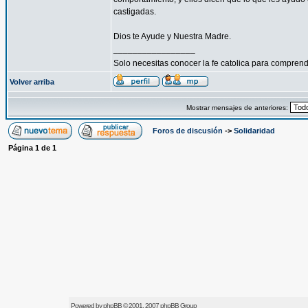
castigadas.
Dios te Ayude y Nuestra Madre.
_________________
Solo necesitas conocer la fe catolica para compren
Volver arriba
Mostrar mensajes de anteriores:
Foros de discusión
->
Solidaridad
Página
1
de
1
Powered by
phpBB
© 2001, 2007 phpBB Group