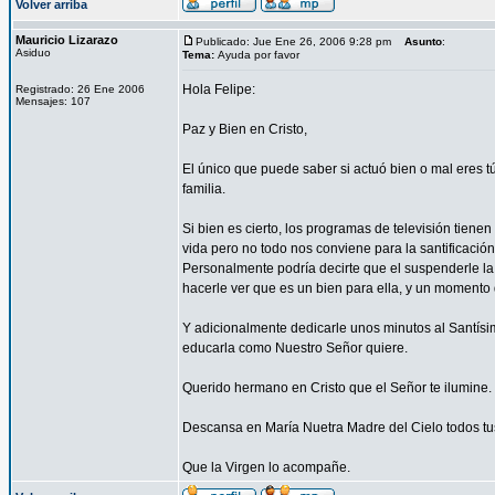
Volver arriba
Mauricio Lizarazo
Publicado: Jue Ene 26, 2006 9:28 pm
Asunto
:
Asiduo
Tema:
Ayuda por favor
Hola Felipe:
Registrado: 26 Ene 2006
Mensajes: 107
Paz y Bien en Cristo,
El único que puede saber si actuó bien o mal eres 
familia.
Si bien es cierto, los programas de televisión tien
vida pero no todo nos conviene para la santificació
Personalmente podría decirte que el suspenderle la
hacerle ver que es un bien para ella, y un momento
Y adicionalmente dedicarle unos minutos al Santísimo
educarla como Nuestro Señor quiere.
Querido hermano en Cristo que el Señor te ilumine.
Descansa en María Nuetra Madre del Cielo todos tus
Que la Virgen lo acompañe.