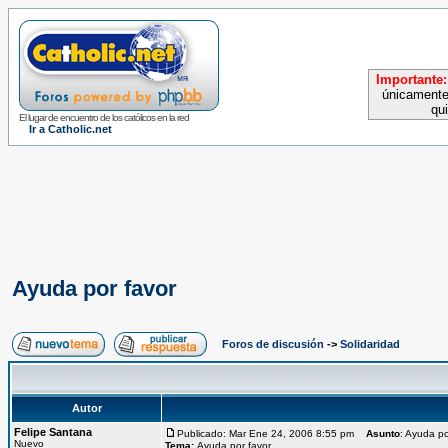
Importante:
únicamente
qu
El lugar de encuentro de los católicos en la red
Ir a Catholic.net
Ayuda por favor
Foros de discusión
->
Solidaridad
Autor
Felipe Santana
Publicado: Mar Ene 24, 2006 8:55 pm
Asunto
: Ayuda po
Nuevo
Tema:
Ayuda por favor