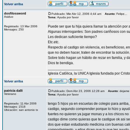
Volver arriba
dosfilossword
Publicado: Mie Abr 12, 2006 4:44 am
Asunto
: Felipe...
Asiduo
Tema:
Ayuda por favor
Puede ser que tu hija quiera llamar la atención por
Registrado: 13 Mar 2006
Mensajes: 250
Algunas interrogantes: Son padres cariñosos con su
Les dedican suficiente tiempo?
Etc.etc.
Respecto al castigo sin violencia, es beneficioso, e
que no deben hacer, traten de encontrar la solución.
Sobre todo hagan un hábito de rezar en familia, y d
Dios te bendiga.
_________________
Iglesia Católica, la UNICA Iglesia fundada por Cristo
Volver arriba
patricia dalli
Publicado: Dom Abr 23, 2006 12:28 am
Asunto
: dejame
Veterano
Tema:
Ayuda por favor
tengo 5 hijos ya en escuelas de colegio para arriba
Registrado: 11 Abr 2006
Mensajes: 1516
castigo, segundo comprender porque lo hizo y ayud
Ubicación: san antonio tx
fuertes no quieren ya jugar monas y a los chicos n
castigo dime como quieras que te castigue ok asi se
dos que estan estudiando medicina con buenas calif
comportamiento, y ellos dicen que lo que les ayudo 