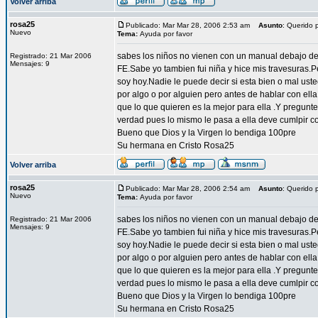
Volver arriba
rosa25
Publicado: Mar Mar 28, 2006 2:53 am
Asunto
: Querido 
Nuevo
Tema:
Ayuda por favor
sabes los niños no vienen con un manual debajo de
Registrado: 21 Mar 2006
Mensajes: 9
FE.Sabe yo tambien fui niña y hice mis travesuras.P
soy hoy.Nadie le puede decir si esta bien o mal uste
por algo o por alguien pero antes de hablar con ell
que lo que quieren es la mejor para ella .Y pregunt
verdad pues lo mismo le pasa a ella deve cumlpir co
Bueno que Dios y la Virgen lo bendiga 100pre
Su hermana en Cristo Rosa25
Volver arriba
rosa25
Publicado: Mar Mar 28, 2006 2:54 am
Asunto
: Querido 
Nuevo
Tema:
Ayuda por favor
sabes los niños no vienen con un manual debajo de
Registrado: 21 Mar 2006
Mensajes: 9
FE.Sabe yo tambien fui niña y hice mis travesuras.P
soy hoy.Nadie le puede decir si esta bien o mal uste
por algo o por alguien pero antes de hablar con ell
que lo que quieren es la mejor para ella .Y pregunt
verdad pues lo mismo le pasa a ella deve cumlpir co
Bueno que Dios y la Virgen lo bendiga 100pre
Su hermana en Cristo Rosa25