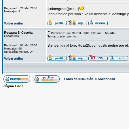
Registrado: 21 Mar 2006
[color=green][/color]
Mensajes: 9
Pido oracion por Ivan tuvo un acidente el domingo 
Volver arriba
Rosaura S. Ceceña
Publicado: Jue Mar 23, 2006 1:06 am
Asunto
:
Esporádico
Tema:
oracion por Ivan
Bienvenida al foro, Rosa25, con gusto pediré por él.
Registrado: 06 Mar 2006
Mensajes: 98
Ubicación: México, DF
Volver arriba
Foros de discusión
->
Solidaridad
Página
1
de
1