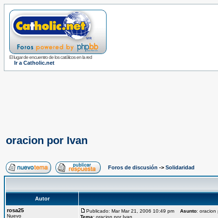
El lugar de encuentro de los católicos en la red
Ir a Catholic.net
oracion por Ivan
Foros de discusión
->
Solidaridad
Autor
rosa25
Publicado: Mar Mar 21, 2006 10:49 pm
Asunto
: oracion
Nuevo
Tema:
oracion por Ivan