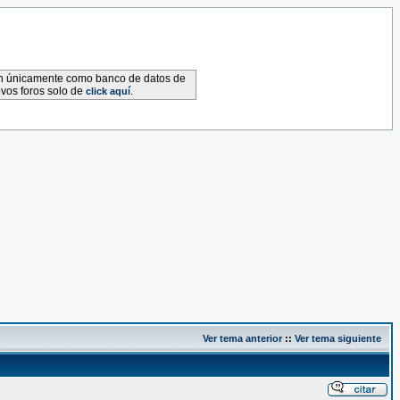
van únicamente como banco de datos de
evos foros solo de
.
click aquí
Ver tema anterior
::
Ver tema siguiente