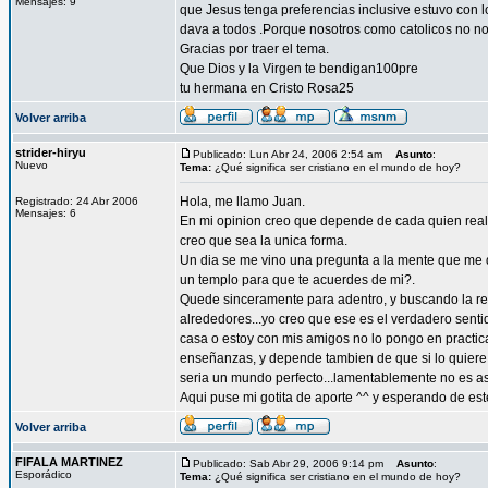
Mensajes: 9
que Jesus tenga preferencias inclusive estuvo con l
dava a todos .Porque nosotros como catolicos no no
Gracias por traer el tema.
Que Dios y la Virgen te bendigan100pre
tu hermana en Cristo Rosa25
Volver arriba
strider-hiryu
Publicado: Lun Abr 24, 2006 2:54 am
Asunto
:
Nuevo
Tema:
¿Qué significa ser cristiano en el mundo de hoy?
Hola, me llamo Juan.
Registrado: 24 Abr 2006
Mensajes: 6
En mi opinion creo que depende de cada quien realm
creo que sea la unica forma.
Un dia se me vino una pregunta a la mente que me 
un templo para que te acuerdes de mi?.
Quede sinceramente para adentro, y buscando la re
alrededores...yo creo que ese es el verdadero sentid
casa o estoy con mis amigos no lo pongo en practic
enseñanzas, y depende tambien de que si lo quiere h
seria un mundo perfecto...lamentablemente no es as
Aqui puse mi gotita de aporte ^^ y esperando de es
Volver arriba
FIFALA MARTINEZ
Publicado: Sab Abr 29, 2006 9:14 pm
Asunto
:
Esporádico
Tema:
¿Qué significa ser cristiano en el mundo de hoy?