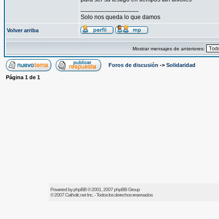
_________________
Solo nos queda lo que damos
Volver arriba
Mostrar mensajes de anteriores:
Foros de discusión
->
Solidaridad
Página
1
de
1
Powered by
phpBB
© 2001, 2007 phpBB Group
© 2007
Catholic.net
Inc. - Todos los derechos reservados