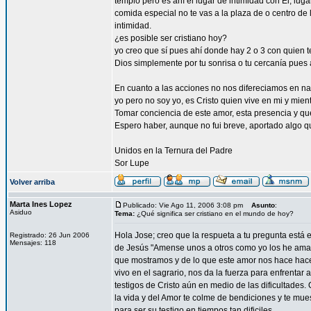
templo pero es ahí el lugar de intimidad con El, lu
comida especial no te vas a la plaza de o centro de 
intimidad.
¿es posible ser cristiano hoy?
yo creo que sí pues ahí donde hay 2 o 3 con quien te
Dios simplemente por tu sonrisa o tu cercanía pues a
En cuanto a las acciones no nos difereciamos en nada 
yo pero no soy yo, es Cristo quien vive en mi y mien
Tomar conciencia de este amor, esta presencia y que 
Espero haber, aunque no fui breve, aportado algo q
Unidos en la Ternura del Padre
Sor Lupe
Volver arriba
Marta Ines Lopez
Publicado: Vie Ago 11, 2006 3:08 pm
Asunto
:
Asiduo
Tema:
¿Qué significa ser cristiano en el mundo de hoy?
Hola Jose; creo que la respueta a tu pregunta está 
Registrado: 26 Jun 2006
Mensajes: 118
de Jesús "Amense unos a otros como yo los he amad
que mostramos y de lo que este amor nos hace hacer
vivo en el sagrario, nos da la fuerza para enfrentar
testigos de Cristo aún en medio de las dificultades.
la vida y del Amor te colme de bendiciones y te mue
para ser su testigo en tiempos tan dificiles