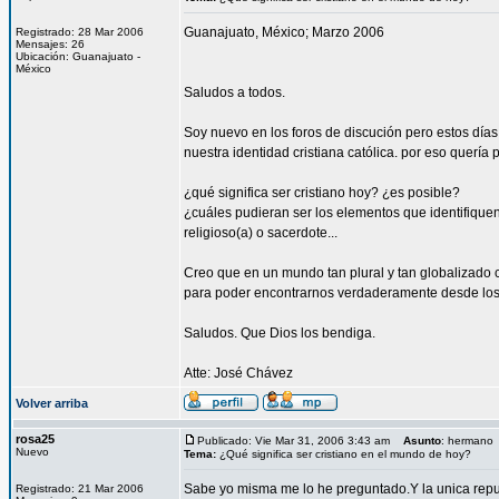
Guanajuato, México; Marzo 2006
Registrado: 28 Mar 2006
Mensajes: 26
Ubicación: Guanajuato -
México
Saludos a todos.
Soy nuevo en los foros de discución pero estos días
nuestra identidad cristiana católica. por eso quería 
¿qué significa ser cristiano hoy? ¿es posible?
¿cuáles pudieran ser los elementos que identifiquen
religioso(a) o sacerdote...
Creo que en un mundo tan plural y tan globalizado c
para poder encontrarnos verdaderamente desde los
Saludos. Que Dios los bendiga.
Atte: José Chávez
Volver arriba
rosa25
Publicado: Vie Mar 31, 2006 3:43 am
Asunto
: hermano
Nuevo
Tema:
¿Qué significa ser cristiano en el mundo de hoy?
Sabe yo misma me lo he preguntado.Y la unica rep
Registrado: 21 Mar 2006