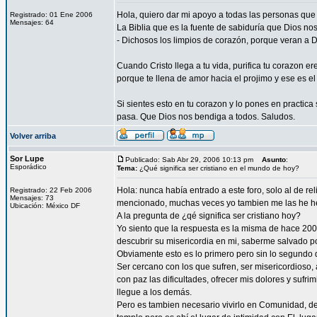
Hola, quiero dar mi apoyo a todas las personas que
Registrado: 01 Ene 2006
Mensajes: 64
La Biblia que es la fuente de sabiduría que Dios nos
- Dichosos los limpios de corazón, porque veran a 
Cuando Cristo llega a tu vida, purifica tu corazon 
porque te llena de amor hacia el projimo y ese es e
Si sientes esto en tu corazon y lo pones en practi
pasa. Que Dios nos bendiga a todos. Saludos.
Volver arriba
Sor Lupe
Publicado: Sab Abr 29, 2006 10:13 pm
Asunto
:
Esporádico
Tema:
¿Qué significa ser cristiano en el mundo de hoy?
Hola: nunca había entrado a este foro, solo al de r
Registrado: 22 Feb 2006
Mensajes: 73
mencionado, muchas veces yo tambien me las he h
Ubicación: México DF
A la pregunta de ¿qé significa ser cristiano hoy?
Yo siento que la respuesta es la misma de hace 200
descubrir su misericordia en mi, saberme salvado p
Obviamente esto es lo primero pero sin lo segundo 
Ser cercano con los que sufren, ser misericordioso,
con paz las dificultades, ofrecer mis dolores y sufr
llegue a los demás.
Pero es tambien necesario vivirlo en Comunidad, de