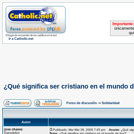
Importante:
únicamente
qu
El lugar de encuentro de los católicos en la red
Ir a Catholic.net
¿Qué significa ser cristiano en el mundo 
Foros de discusión
->
Solidaridad
Autor
jose chavez
Publicado: Mar Mar 28, 2006 7:45 pm
Asunto
: ¿Qué sig
Esporádico
Tema:
¿Qué significa ser cristiano en el mundo de hoy?