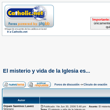
Importante:
únicamente
qu
El lugar de encuentro de los católicos en la red
Ir a Catholic.net
El misterio y vida de la Iglesia es...
Foros de discusión
->
Círculo de oración
Autor
Orpam Saretnoc Laverz
Publicado: Vie Jun 30, 2006 5:46 pm
Asunto
: El misteri
Veterano
Tema:
El misterio y vida de la Iglesia es...