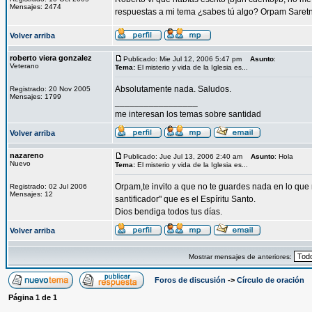
Mensajes: 2474
respuestas a mi tema ¿sabes tú algo? Orpam Saret
Volver arriba
roberto viera gonzalez
Publicado: Mie Jul 12, 2006 5:47 pm
Asunto
:
Veterano
Tema:
El misterio y vida de la Iglesia es...
Absolutamente nada. Saludos.
Registrado: 20 Nov 2005
Mensajes: 1799
_________________
me interesan los temas sobre santidad
Volver arriba
nazareno
Publicado: Jue Jul 13, 2006 2:40 am
Asunto
: Hola
Nuevo
Tema:
El misterio y vida de la Iglesia es...
Orpam,te invito a que no te guardes nada en lo que
Registrado: 02 Jul 2006
Mensajes: 12
santificador" que es el Espíritu Santo.
Dios bendiga todos tus días.
Volver arriba
Mostrar mensajes de anteriores:
Foros de discusión
->
Círculo de oración
Página
1
de
1