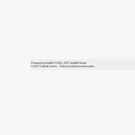
Powered by
phpBB
© 2001, 2007 phpBB Group
© 2007
Catholic.net
Inc. - Todos los derechos reservados