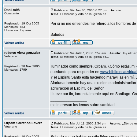
Volver arriba
Dani-m98
Publicado: Vie Jun 30, 2006 6:27 pm
Asunto
:
Constante
Tema:
El misterio y vida de la Iglesia es...
Por si no me entiendes me refiero a los hombres de 
Registrado: 19 Oct 2005
Mensajes: 783
_________________
Ubicación: España
Saludos
Volver arriba
roberto viera gonzalez
Publicado: Vie Jul 07, 2006 7:59 am
Asunto
: Hoy el Se
Veterano
Tema:
El misterio y vida de la Iglesia es...
Iluminador como siempre, Orpam. ¿Cómo estás, mi qu
Registrado: 20 Nov 2005
Mensajes: 1799
quedando para responder en
www.bibliotecasvirtua
Y el Espíritu Santo está haciendo maravillas en mí
Afortunadamente hay una excelente administración p
admiración al Espíritu del Señor.
Llueve por fin, torrencialmente aquí en Santiago. Gra
_________________
me interesan los temas sobre santidad
Volver arriba
Orpam Saretnoc Laverz
Publicado: Mar Jul 11, 2006 2:54 pm
Asunto
: ¿Dónde es
Veterano
Tema:
El misterio y vida de la Iglesia es...
Roberto vi que habías escrito [b]un cuento[/b, no m
Registrado: 10 Oct 2005