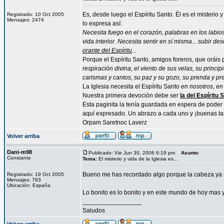
Es, desde luego el Espíritu Santo. Él es el misterio 
Registrado: 10 Oct 2005
Mensajes: 2474
lo expresa así:
Necesita fuego en el corazón, palabras en los labios,
vida interior. Necesita sentir en sí misma... subir d
orante del Espíritu
...
Porque el Espíritu Santo, amigos foreros, que oráis 
respiración divina, el viento de sus velas, su princip
carismas y cantos, su paz y su gozo, su prenda y pr
La Iglesia necesita el Espíritu Santo
en nosotros, en
Nuestra primera devoción debe ser
la del Espíritu 
Esta paginita la tenía guardada en espera de poder 
aquí expresado. Un abrazo a cada uno y ¡buenas t
Orpam Saretnoc Laverz
Volver arriba
Dani-m98
Publicado: Vie Jun 30, 2006 6:19 pm
Asunto
:
Constante
Tema:
El misterio y vida de la Iglesia es...
Bueno me has recordado algo porque la cabeza ya s
Registrado: 19 Oct 2005
Mensajes: 783
Ubicación: España
Lo bonito es lo bonito y en este mundo de hoy mas y
_________________
Saludos