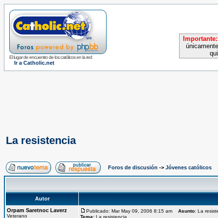
Importante:
únicamente
qu
El lugar de encuentro de los católicos en la red
Ir a Catholic.net
La resistencia
Foros de discusión
->
Jóvenes católicos
Autor
Orpam Saretnoc Laverz
Publicado: Mar May 09, 2006 8:15 am
Asunto
: La resis
Veterano
Tema:
La resistencia