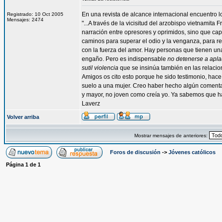
En una revista de alcance internacional encuentro 
Registrado: 10 Oct 2005
Mensajes: 2474
"...A través de la vicisitud del arzobispo vietnamit
narración entre opresores y oprimidos, sino que cap
caminos para superar el odio y la venganza, para re
con la fuerza del amor. Hay personas que tienen una 
engaño. Pero es indispensable
no detenerse a aplau
sutil violencia
que se insinúa también en las relacio
Amigos os cito esto porque he sido testimonio, hace
suelo a una mujer. Creo haber hecho algún comenta
y mayor, no joven como creía yo. Ya sabemos que 
Laverz
Volver arriba
Mostrar mensajes de anteriores:
Foros de discusión
->
Jóvenes católicos
Página
1
de
1