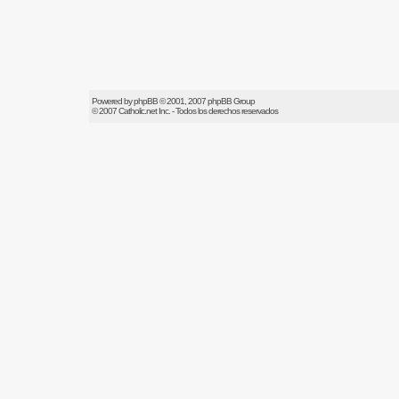
Powered by
phpBB
© 2001, 2007 phpBB Group
© 2007
Catholic.net
Inc. - Todos los derechos reservados