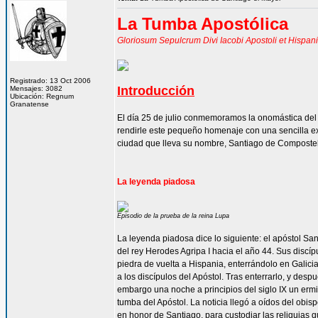
La Tumba Apostólica
Gloriosum Sepulcrum Divi Iacobi Apostoli et Hispan
Registrado: 13 Oct 2006
Introducción
Mensajes: 3082
Ubicación: Regnum
Granatense
El día 25 de julio conmemoramos la onomástica del
rendirle este pequeño homenaje con una sencilla exp
ciudad que lleva su nombre, Santiago de Compostela,
La leyenda piadosa
Episodio de la prueba de la reina Lupa
La leyenda piadosa dice lo siguiente: el apóstol Sa
del rey Herodes Agripa I hacia el año 44. Sus disc
piedra de vuelta a Hispania, enterrándolo en Galici
a los discípulos del Apóstol. Tras enterrarlo, y desp
embargo una noche a principios del siglo IX un erm
tumba del Apóstol. La noticia llegó a oídos del obis
en honor de Santiago, para custodiar las reliquias q