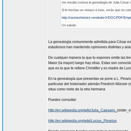
me resulta curiosa la genealogía de Julia Cesar
Si le hechas un vistazo a esto, verás que no coi
http://racineshistoire.vendedor.fr/DOC/PDF/Emp
Un saludo
La genealogía comunmente admitida para César es la
estudiosos han mantenido opiniones distintas y aisl
De cualquer manera la que tu expones omite las tres hi
Maior (la mayor) luego hay otras. Estas son conocida
que es la que te refiere Christifer y es madre de Luc
En la genealogía que presentas se pone a L. Pinari
particular del historiador alemán Friedrich Münzer 
situa como nieto de la otra hermana
Puedes consultar:
http://en.wikipedia.org/wiki/Julia_Caesaris_
(sister_
http://en.wikipedia.org/wiki/Lucius_Pinarius