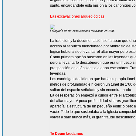
llegada a la sede compostelana y para revitalizar e
santo, encargándole esta misión a los canónigos Jo
Las excavaciones arqueológicas
Fotografía de las excavaciones realizadas en 1946
La tradición y la documentación señalaban que el s
acceso al sepulcro mencionado por Ambrosio de Moral
lógico hubiera sido levantar el altar mayor pero esto
Como primera opción buscaron en las leyendas que 
pero al levantarlo descubrieron que era un hueco si
prospección en el ábside solo daba escombros. Tras 
leyendas.
Los canónigos decidieron que haría su propio túnel 
metros de profundidad e hicieron un túnel de 1’60 de 
salían del espacio señalado y sin encontrar nada.
La desesperación empezó a cundir entre el arzobispo
del altar mayor. A poca profundidad sillares granít
aparecía la estructura de un pequeño edificio pero 
vacío. Todo lo que sustentaba a la Iglesia composte
volver a salir nunca más, el gran fraude descubierto
Te Deum laudamus