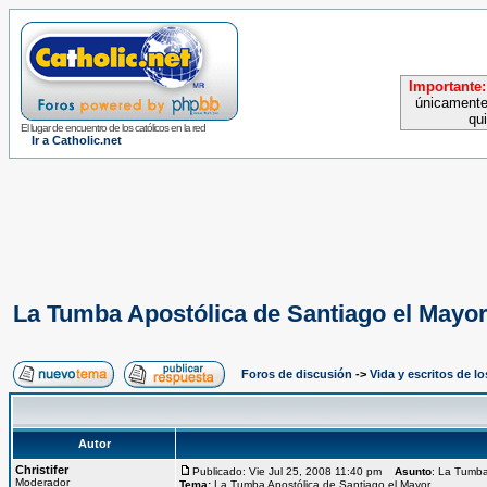
Importante:
únicamente
qu
El lugar de encuentro de los católicos en la red
Ir a Catholic.net
La Tumba Apostólica de Santiago el Mayo
Foros de discusión
->
Vida y escritos de l
Autor
Christifer
Publicado: Vie Jul 25, 2008 11:40 pm
Asunto
: La Tumba
Moderador
Tema:
La Tumba Apostólica de Santiago el Mayor