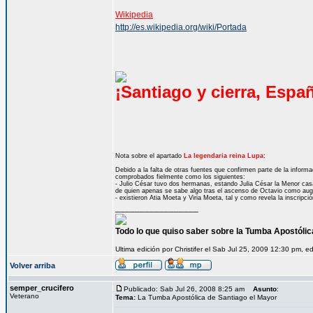
Wikipedia
http://es.wikipedia.org/wiki/Portada
¡Santiago y cierra, Espa
Nota sobre el apartado
La legendaria reina Lupa
:
Debido a la falta de otras fuentes que confirmen parte de la infor
comprobados fielmente como los siguientes:
- Julio César tuvo dos hermanas, estando Julia César la Menor cas
de quien apenas se sabe algo tras el ascenso de Octavio como aug
- existieron Atia Moeta y Viria Moeta, tal y como revela la inscripc
_________________
Todo lo que quiso saber sobre la Tumba Apostóli
Ultima edición por Christifer el Sab Jul 25, 2009 12:30 pm, e
Volver arriba
semper_crucifero
Publicado: Sab Jul 26, 2008 8:25 am
Asunto
:
Veterano
Tema:
La Tumba Apostólica de Santiago el Mayor