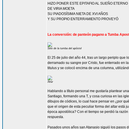
HIZO PONER ESTE EPITAFIO AL SUEÑO ETERNO
DE VIRIA MOETA
SU PIADOSÍSIMA NIETA DE XVI AÑOS
Y SU PROPIO ENTERRAMIENTO PROVEYÓ
La conversión: de panteón pagano a Tumba Apost
Sitio de la tumba del apóstol
El 25 de julio del año 44, tras un largo periplo que l
derramado su sangre por Cristo, fue enterrado en la 
titulus y se colocó encima de una columna, utilizánd
Altar
Hablando a título personal me gustaría plantear una 
Santiago, formando una T, y cosa curiosa en las igle
dibujos de códices, lo cual hace pensar en ¿por qu
que el origen de esta peculiar forma del altar está
época apostólica? Con el tiempo se perdió la razón 
respuesta.
Pasados unos años san Atanasio siguió los pasos d