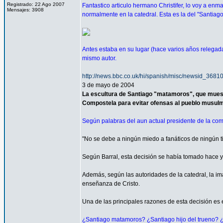
Registrado: 22 Ago 2007
Fantastico articulo hermano Christifer, lo voy a enm
Mensajes: 3908
normalmente en la catedral. Esta es la del "Santiag
Antes estaba en su lugar (hace varios años relegada
mismo autor.
http://news.bbc.co.uk/hi/spanish/misc/newsid_368
3 de mayo de 2004
La escultura de Santiago "matamoros", que muest
Compostela para evitar ofensas al pueblo musul
Según palabras del aun actual presidente de la comi
"No se debe a ningún miedo a fanáticos de ningún ti
Según Barral, esta decisión se había tomado hace 
Además, según las autoridades de la catedral, la 
enseñanza de Cristo.
Una de las principales razones de esta decisión es ev
¿Santiago matamoros? ¿Santiago hijo del trueno? ¿