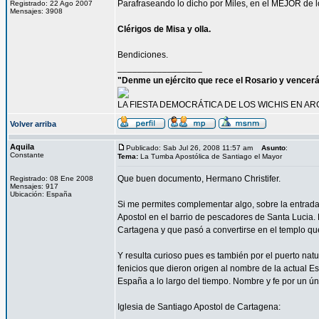
Parafraseando lo dicho por Miles, en el MEJOR de los
Registrado: 22 Ago 2007
Mensajes: 3908
Clérigos de Misa y olla.
Bendiciones.
_________________
"Denme un ejército que rece el Rosario y vencer
LA FIESTA DEMOCRÁTICA DE LOS WICHIS EN AR
Volver arriba
Aquila
Publicado: Sab Jul 26, 2008 11:57 am
Asunto
:
Constante
Tema:
La Tumba Apostólica de Santiago el Mayor
Que buen documento, Hermano Christifer.
Registrado: 08 Ene 2008
Mensajes: 917
Ubicación: España
Si me permites complementar algo, sobre la entrada
Apostol en el barrio de pescadores de Santa Lucia
Cartagena y que pasó a convertirse en el templo qu
Y resulta curioso pues es también por el puerto na
fenicios que dieron origen al nombre de la actual E
España a lo largo del tiempo. Nombre y fe por un ún
Iglesia de Santiago Apostol de Cartagena: