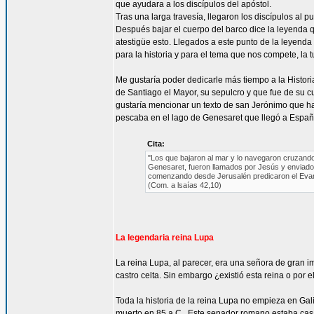
que ayudara a los discípulos del apóstol.
Tras una larga travesía, llegaron los discípulos al 
Después bajar el cuerpo del barco dice la leyenda q
atestigüe esto. Llegados a este punto de la leyend
para la historia y para el tema que nos compete, la 
Me gustaría poder dedicarle más tiempo a la Historia
de Santiago el Mayor, su sepulcro y que fue de su 
gustaría mencionar un texto de san Jerónimo que hab
pescaba en el lago de Genesaret que llegó a Españ
Cita:
"Los que bajaron al mar y lo navegaron cruzando
Genesaret, fueron llamados por Jesús y enviad
comenzando desde Jerusalén predicaron el Evange
(Com. a lsaías 42,10)
La legendaria reina Lupa
La reina Lupa, al parecer, era una señora de gran i
castro celta. Sin embargo ¿existió esta reina o por 
Toda la historia de la reina Lupa no empieza en Gal
muerto en 85 a.C.. Este senador romano estaba casado