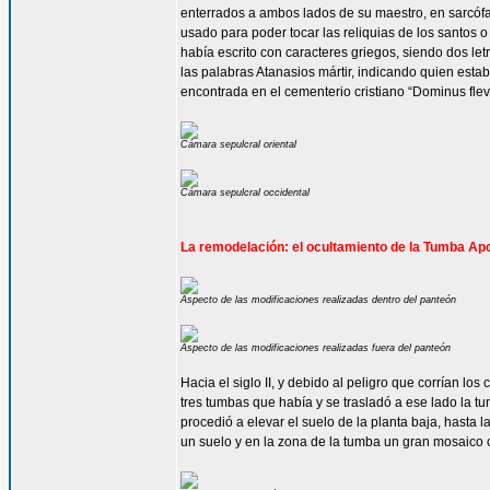
enterrados a ambos lados de su maestro, en sarcófag
usado para poder tocar las reliquias de los santos 
había escrito con caracteres griegos, siendo dos le
las palabras Atanasios mártir, indicando quien esta
encontrada en el cementerio cristiano “Dominus flevit
Cámara sepulcral oriental
Cámara sepulcral occidental
La remodelación: el ocultamiento de la Tumba Apo
Aspecto de las modificaciones realizadas dentro del panteón
Aspecto de las modificaciones realizadas fuera del panteón
Hacia el siglo II, y debido al peligro que corrían lo
tres tumbas que había y se trasladó a ese lado la t
procedió a elevar el suelo de la planta baja, hasta 
un suelo y en la zona de la tumba un gran mosaico c