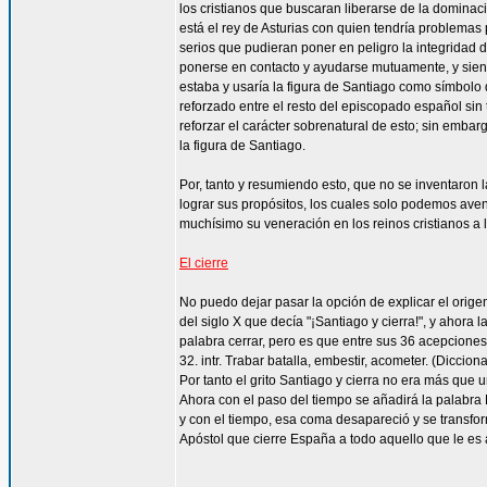
los cristianos que buscaran liberarse de la dominaci
está el rey de Asturias con quien tendría problemas p
serios que pudieran poner en peligro la integridad 
ponerse en contacto y ayudarse mutuamente, y siend
estaba y usaría la figura de Santiago como símbolo 
reforzado entre el resto del episcopado español sin 
reforzar el carácter sobrenatural de esto; sin emba
la figura de Santiago.
Por, tanto y resumiendo esto, que no se inventaron
lograr sus propósitos, los cuales solo podemos aven
muchísimo su veneración en los reinos cristianos a l
El cierre
No puedo dejar pasar la opción de explicar el orige
del siglo X que decía "¡Santiago y cierra!", y ahora
palabra cerrar, pero es que entre sus 36 acepciones
32. intr. Trabar batalla, embestir, acometer. (Diccion
Por tanto el grito Santiago y cierra no era más que 
Ahora con el paso del tiempo se añadirá la palabra 
y con el tiempo, esa coma desapareció y se transform
Apóstol que cierre España a todo aquello que le es 