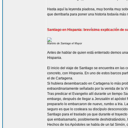
Hasta aquí la leyenda piadosa, muy bonita muy sob
que derribarla para poner una historia todavía más ma
Santiago en Hispania: brevísima explicación de su
Martirio de Santiago el Mayor
Antes de hablar de quien está enterrado demos una
Hispania.
El inicio del viaje de Santiago se encuentra en las
concreto, con Hispania. En uno de estos barcos part
el de Cartagena.
Si hubiera desembarcado en Cartagena lo más probab
extraordinariamente señalado por la venida de la Vir
Tras predicar el Evangelio allí durante un tiempo
embargo, después de llegar a Jerusalén el apóstol f
prepararlo lo embarcaron de nuevo, rumbo a Iria. La
seguro es que lo costeara su discípulo desconocido 
Santiago para el traslado ya que durante el trayect
que embalsamarlo, posiblemente deshidratándolo, lo 
Hechos de los Apóstoles se habla de un tal Simón, qu