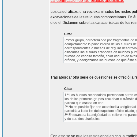
La identificación de las reliquias apostólicas
Los catedráticos, una vez examinados los restos pub
excavaciones de las reliquias compostelanas. En él 
dice el Dictamen sobre las características de los res
Cita:
Primer grupo, caracterizado por fragmentos de hu
completamente la parte interna de las suturas 
correspondientes a huesos de regular desarroll
osificadas las suturas craneales en muchos punto
huesos de escaso tamaño, color oscuro de avellan
cráneo, y adelgazados los huesos de que éste 
Tras abordar otra serie de cuestiones se ofreció la 
Cita:
1.ª Los huesos reconocidos pertenecen a tres esq
los de los primeros grupos cruzaban el tránsito de
parece que estaba en ese.
2ª No es posible fijar con exactitud la antigüeda
parecida a la de los del esqueleto céltico citado
3ª En cuanto a la antigüedad se refiere, no pare
y de sus dos discípulos.
Con esto se ve que los restos encajan con la tradic