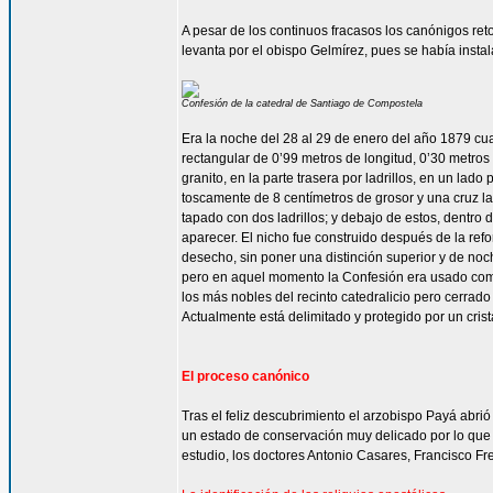
A pesar de los continuos fracasos los canónigos ret
levanta por el obispo Gelmírez, pues se había insta
Confesión de la catedral de Santiago de Compostela
Era la noche del 28 al 29 de enero del año 1879 c
rectangular de 0’99 metros de longitud, 0’30 metros 
granito, en la parte trasera por ladrillos, en un lado
toscamente de 8 centímetros de grosor y una cruz l
tapado con dos ladrillos; y debajo de estos, dentro 
aparecer. El nicho fue construido después de la ref
desecho, sin poner una distinción superior y de noc
pero en aquel momento la Confesión era usado como s
los más nobles del recinto catedralicio pero cerra
Actualmente está delimitado y protegido por un crist
El proceso canónico
Tras el feliz descubrimiento el arzobispo Payá abri
un estado de conservación muy delicado por lo que 
estudio, los doctores Antonio Casares, Francisco Fr