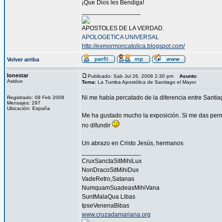
¡Que Dios les Bendiga!
_________________
APOSTOLES DE LA VERDAD.
APOLOGETICA UNIVERSAL
http://exmormoncatolica.blogspot.com/
Volver arriba
lonestar
Publicado: Sab Jul 26, 2008 2:30 pm
Asunto
:
Asiduo
Tema:
La Tumba Apostólica de Santiago el Mayor
Ni me había percatado de la diferencia entre Santi
Registrado: 09 Feb 2008
Mensajes: 297
Ubicación: España
Me ha gustado mucho la exposición. Si me das permis
no difundir
Un abrazo en Cristo Jesús, hermanos
_________________
CruxSanctaSitMihiLux
NonDracoSitMihiDux
VadeRetro,Satanas
NumquamSuadeasMihiVana
SuntMalaQua Libas
IpseVenenaBibas
www.cruzadamariana.org