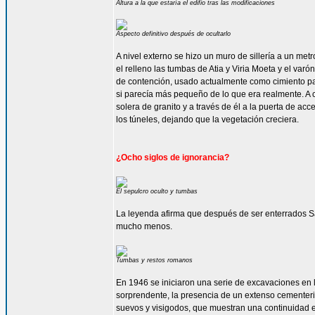
Altura a la que estaría el edifio tras las modificaciones
Aspecto definitivo después de ocultarlo
A nivel externo se hizo un muro de sillería a un met
el relleno las tumbas de Atia y Viria Moeta y el var
de contención, usado actualmente como cimiento par
si parecía más pequeño de lo que era realmente. A c
solera de granito y a través de él a la puerta de acc
los túneles, dejando que la vegetación creciera.
¿Ocho siglos de ignorancia?
El sepulcro oculto y tumbas
La leyenda afirma que después de ser enterrados San
mucho menos.
Tumbas y restos romanos
En 1946 se iniciaron una serie de excavaciones en la
sorprendente, la presencia de un extenso cementerio 
suevos y visigodos, que muestran una continuidad en