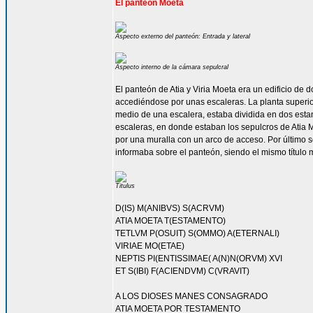
El panteón Moeta
Aspecto externo del panteón: Entrada y lateral
Aspecto interno de la cámara sepulcral
El panteón de Atia y Viria Moeta era un edificio de 
accediéndose por unas escaleras. La planta superior
medio de una escalera, estaba dividida en dos estanc
escaleras, en donde estaban los sepulcros de Atia M
por una muralla con un arco de acceso. Por último 
informaba sobre el panteón, siendo el mismo título
Titulus
D(IS) M(ANIBVS) S(ACRVM)
ATIA MOETA T(ESTAMENTO)
TETLVM P(OSUIT) S(OMMO) A(ETERNALI)
VIRIAE MO(ETAE)
NEPTIS PI(ENTISSIMAE( A(N)N(ORVM) XVI
ET S(IBI) F(ACIENDVM) C(VRAVIT)
A LOS DIOSES MANES CONSAGRADO
ATIA MOETA POR TESTAMENTO