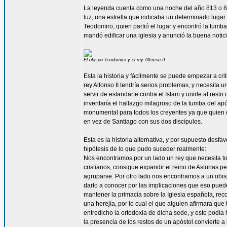
La leyenda cuenta como una noche del año 813 o 82
luz, una estrella que indicaba un determinado lugar 
Teodomiro, quien partió el lugar y encontró la tumba 
mandó edificar una iglesia y anunció la buena noticia
El obispo Teodomiro y el rey Alfonso II
Esta la historia y fácilmente se puede empezar a cri
rey Alfonso II tendría serios problemas, y necesita u
servir de estandarte contra el Islam y unirle al res
inventaría el hallazgo milagroso de la tumba del apó
monumental para todos los creyentes ya que quien de
en vez de Santiago con sus dos discípulos.
Esta es la historia alternativa, y por supuesto desfa
hipótesis de lo que pudo suceder realmente:
Nos encontramos por un lado un rey que necesita tod
cristianos, consigue expandir el reino de Asturias pe
agruparse. Por otro lado nos encontramos a un obis
darlo a conocer por las implicaciones que eso pued
mantener la primacía sobre la Iglesia española, re
una herejía, por lo cual el que alguien afirmara que
entredicho la ortodoxia de dicha sede, y esto podía h
la presencia de los restos de un apóstol convierte a