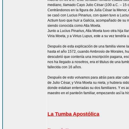
mediano, llamado Cayo Julio César (100 a.C. – 15 d
Centrándonos en la figura de Julia César la Menor, 
se casó con Lucius Pinarius, con quien tuvo a Luciu
Actium tuvo que huir a Galicia, acompañado de su ma
siendo conocida como Atia Moeta.
Junto a Lucius Pinarius, Atia Moeta tuvo otra hija 
Viria Moeta, y a Virius Lupus, este a su vez tendría 
Después de esta explicación de una familia viene la
hasta el año 1572, cuando Ambrosio de Morales, hum
descubrió que contenía una inscripción pagana, es
nos ha llegado a nosotros, era el titulus de una tu
fallecida con 16 años.
Después de esto volvamos para atrás para atar cab
de Julio César, y Viria Moeta su nieta, y hubiera sid
donde estaban enterradas su dos familiares. Y es a
maestro en el panteón familiar, empezando así la hi
La Tumba Apostólica