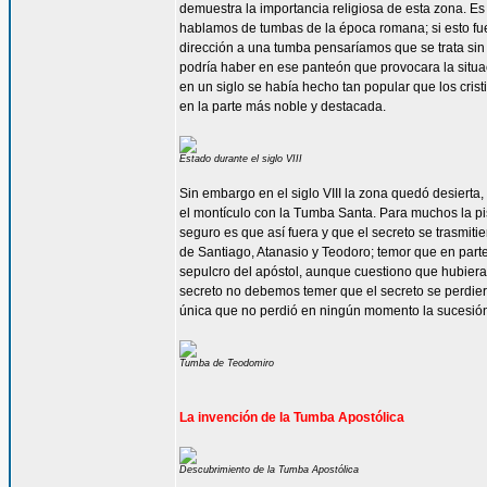
demuestra la importancia religiosa de esta zona. Es 
hablamos de tumbas de la época romana; si esto f
dirección a una tumba pensaríamos que se trata si
podría haber en ese panteón que provocara la situa
en un siglo se había hecho tan popular que los cris
en la parte más noble y destacada.
Estado durante el siglo VIII
Sin embargo en el siglo VIII la zona quedó desiert
el montículo con la Tumba Santa. Para muchos la pis
seguro es que así fuera y que el secreto se trasmiti
de Santiago, Atanasio y Teodoro; temor que en part
sepulcro del apóstol, aunque cuestiono que hubier
secreto no debemos temer que el secreto se perdier
única que no perdió en ningún momento la sucesión,
Tumba de Teodomiro
La invención de la Tumba Apostólica
Descubrimiento de la Tumba Apostólica