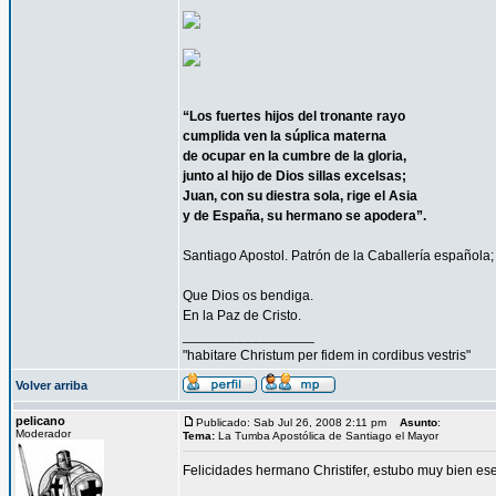
“Los fuertes hijos del tronante rayo
cumplida ven la súplica materna
de ocupar en la cumbre de la gloria,
junto al hijo de Dios sillas excelsas;
Juan, con su diestra sola, rige el Asia
y de España, su hermano se apodera”.
Santiago Apostol. Patrón de la Caballería española;
Que Dios os bendiga.
En la Paz de Cristo.
_________________
"habitare Christum per fidem in cordibus vestris"
Volver arriba
pelicano
Publicado: Sab Jul 26, 2008 2:11 pm
Asunto
:
Moderador
Tema:
La Tumba Apostólica de Santiago el Mayor
Felicidades hermano Christifer, estubo muy bien e