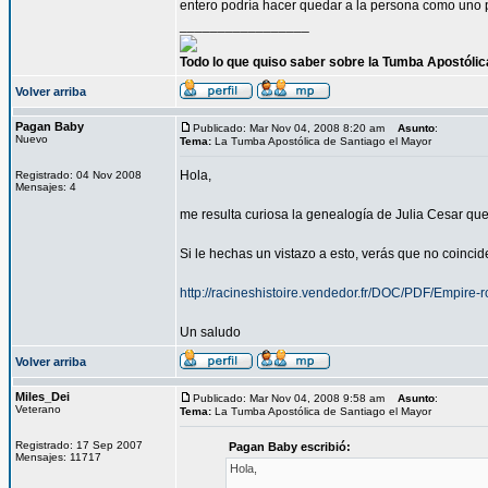
entero podría hacer quedar a la persona como uno
_________________
Todo lo que quiso saber sobre la Tumba Apostóli
Volver arriba
Pagan Baby
Publicado: Mar Nov 04, 2008 8:20 am
Asunto
:
Nuevo
Tema:
La Tumba Apostólica de Santiago el Mayor
Hola,
Registrado: 04 Nov 2008
Mensajes: 4
me resulta curiosa la genealogía de Julia Cesar qu
Si le hechas un vistazo a esto, verás que no coincid
http://racineshistoire.vendedor.fr/DOC/PDF/Empire-
Un saludo
Volver arriba
Miles_Dei
Publicado: Mar Nov 04, 2008 9:58 am
Asunto
:
Veterano
Tema:
La Tumba Apostólica de Santiago el Mayor
Registrado: 17 Sep 2007
Pagan Baby escribió:
Mensajes: 11717
Hola,