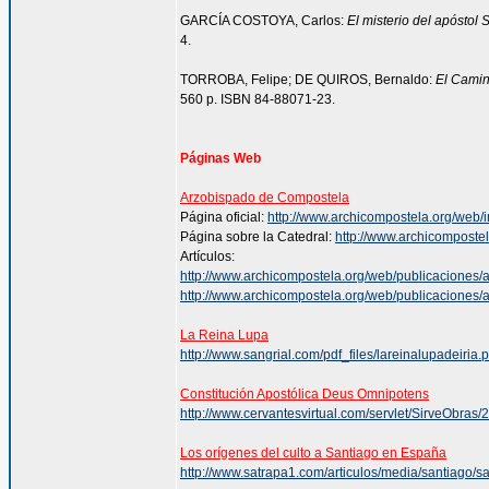
GARCÍA COSTOYA, Carlos:
El misterio del apóstol 
4.
TORROBA, Felipe; DE QUIROS, Bernaldo:
El Camin
560 p. ISBN 84-88071-23.
Páginas Web
Arzobispado de Compostela
Página oficial:
http://www.archicompostela.org/web/
Página sobre la Catedral:
http://www.archicompostel
Artículos:
http://www.archicompostela.org/web/publicaciones
http://www.archicompostela.org/web/publicaciones/
La Reina Lupa
http://www.sangrial.com/pdf_files/lareinalupadeiria.p
Constitución Apostólica Deus Omnipotens
http://www.cervantesvirtual.com/servlet/SirveOb
Los orígenes del culto a Santiago en España
http://www.satrapa1.com/articulos/media/santiago/s