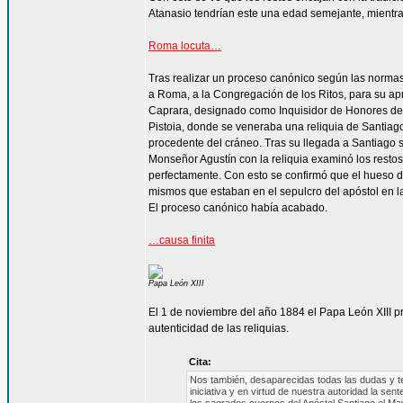
Atanasio tendrían este una edad semejante, mientras
Roma locuta…
Tras realizar un proceso canónico según las normas 
a Roma, a la Congregación de los Ritos, para su a
Caprara, designado como Inquisidor de Honores de 
Pistoia, donde se veneraba una reliquia de Santiago
procedente del cráneo. Tras su llegada a Santiago s
Monseñor Agustín con la reliquia examinó los resto
perfectamente. Con esto se confirmó que el hueso d
mismos que estaban en el sepulcro del apóstol en la 
El proceso canónico había acabado.
…causa finita
Papa León XIII
El 1 de noviembre del año 1884 el Papa León XIII 
autenticidad de las reliquias.
Cita:
Nos también, desaparecidas todas las dudas y t
iniciativa y en virtud de nuestra autoridad la s