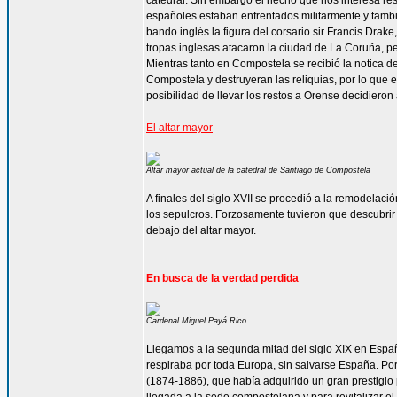
catedral. Sin embargo el hecho que nos interesa re
españoles estaban enfrentados militarmente y tambi
bando inglés la figura del corsario sir Francis Drak
tropas inglesas atacaron la ciudad de La Coruña, per
Mientras tanto en Compostela se recibió la notica 
Compostela y destruyeran las reliquias, por lo que e
posibilidad de llevar los restos a Orense decidiero
El altar mayor
Altar mayor actual de la catedral de Santiago de Compostela
A finales del siglo XVII se procedió a la remodelaci
los sepulcros. Forzosamente tuvieron que descubrir
debajo del altar mayor.
En busca de la verdad perdida
Cardenal Miguel Payá Rico
Llegamos a la segunda mitad del siglo XIX en España
respiraba por toda Europa, sin salvarse España. P
(1874-1886), que había adquirido un gran prestigio p