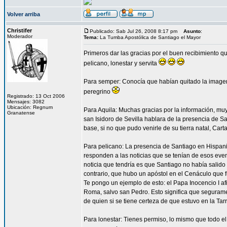
Volver arriba
Christifer
Publicado: Sab Jul 26, 2008 8:17 pm
Asunto
:
Moderador
Tema:
La Tumba Apostólica de Santiago el Mayor
Primeros dar las gracias por el buen recibimiento q
pelicano, lonestar y servita
Para semper: Conocía que habían quitado la imagen
peregrino
Registrado: 13 Oct 2006
Mensajes: 3082
Ubicación: Regnum
Para Aquila: Muchas gracias por la información, muy
Granatense
san Isidoro de Sevilla hablara de la presencia de S
base, si no que pudo venirle de su tierra natal, Ca
Para pelicano: La presencia de Santiago en Hispan
responden a las noticias que se tenían de esos eve
noticia que tendría es que Santiago no había salido 
contrario, que hubo un apóstol en el Cenáculo que 
Te pongo un ejemplo de esto: el Papa Inocencio I 
Roma, salvo san Pedro. Esto significa que segurame
de quien si se tiene certeza de que estuvo en la Ta
Para lonestar: Tienes permiso, lo mismo que todo el 