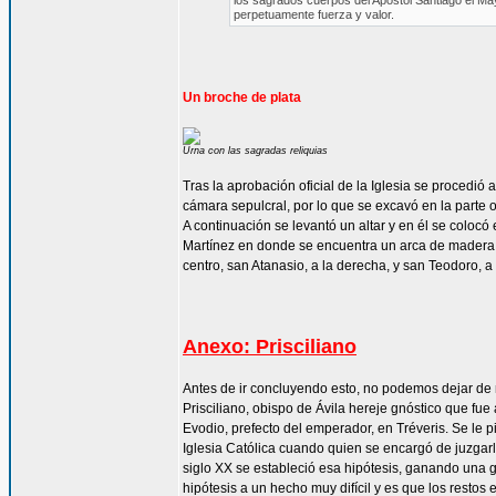
los sagrados cuerpos del Apóstol Santiago el Ma
perpetuamente fuerza y valor.
Un broche de plata
Urna con las sagradas reliquias
Tras la aprobación oficial de la Iglesia se procedió
cámara sepulcral, por lo que se excavó en la parte o
A continuación se levantó un altar y en él se coloc
Martínez en donde se encuentra un arca de madera pr
centro, san Atanasio, a la derecha, y san Teodoro, a 
Anexo: Prisciliano
Antes de ir concluyendo esto, no podemos dejar de 
Prisciliano, obispo de Ávila hereje gnóstico que fue 
Evodio, prefecto del emperador, en Tréveris. Se le p
Iglesia Católica cuando quien se encargó de juzgarlos
siglo XX se estableció esa hipótesis, ganando una g
hipótesis a un hecho muy difícil y es que los restos